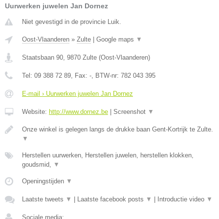
Uurwerken juwelen Jan Dornez
Niet gevestigd in de provincie Luik.
Oost-Vlaanderen
»
Zulte
|
Google maps
▼
Staatsbaan 90
,
9870
Zulte
(
Oost-Vlaanderen
)
Tel:
09 388 72 89
, Fax:
-
, BTW-nr:
782 043 395
E-mail › Uurwerken juwelen Jan Dornez
Website:
http://www.dornez.be
|
Screenshot
▼
Onze winkel is gelegen langs de drukke baan Gent-Kortrijk te Zulte.
▼
Herstellen uurwerken, Herstellen juwelen, herstellen klokken,
goudsmid,
▼
Openingstijden
▼
Laatste tweets
▼
|
Laatste facebook posts
▼
|
Introductie video
▼
Sociale media: