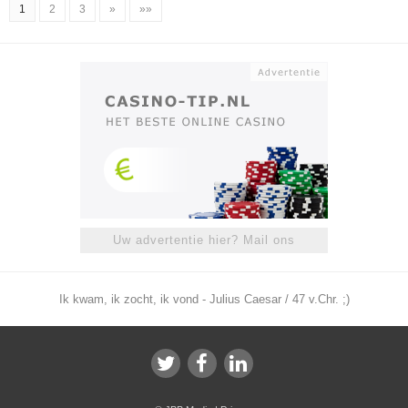
1
2
3
»
»»
Uw advertentie hier? Mail ons
Ik kwam, ik zocht, ik vond - Julius Caesar / 47 v.Chr. ;)