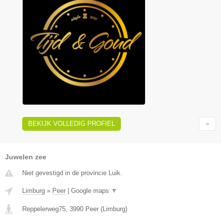
BEKIJK VOLLEDIG PROFIEL
Juwelen zee
Niet gevestigd in de provincie Luik.
Limburg
»
Peer
|
Google maps
▼
Reppelerweg75
,
3990
Peer
(
Limburg
)