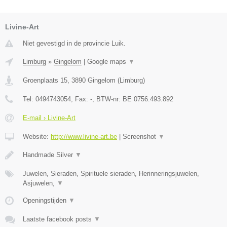
Livine-Art
Niet gevestigd in de provincie Luik.
Limburg
»
Gingelom
|
Google maps
▼
Groenplaats 15
,
3890
Gingelom
(
Limburg
)
Tel:
0494743054
, Fax:
-
, BTW-nr:
BE 0756.493.892
E-mail › Livine-Art
Website:
http://www.livine-art.be
|
Screenshot
▼
Handmade Silver
▼
Juwelen, Sieraden, Spirituele sieraden, Herinneringsjuwelen,
Asjuwelen,
▼
Openingstijden
▼
Laatste facebook posts
▼