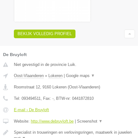
BEKIJK VOLLEDIG PROFIEL
De Bruyloft
Niet gevestigd in de provincie Luik.
Oost-Vlaanderen
»
Lokeren
|
Google maps
▼
Roomstraat 12
,
9160
Lokeren
(
Oost-Vlaanderen
)
Tel:
093494511
, Fax:
-
, BTW-nr:
0441872810
E-mail › De Bruyloft
Website:
http://www.debruyloft.be
|
Screenshot
▼
Specialist in trouwringen en verlovingsringen, maatwerk in juwelen