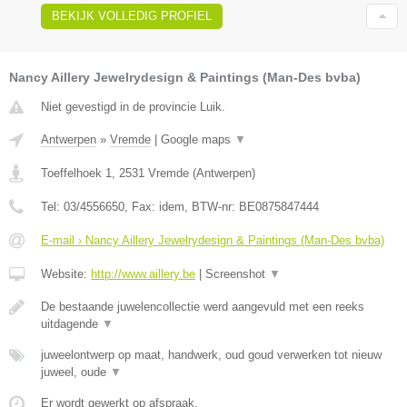
BEKIJK VOLLEDIG PROFIEL
Nancy Aillery Jewelrydesign & Paintings (Man-Des bvba)
Niet gevestigd in de provincie Luik.
Antwerpen
»
Vremde
|
Google maps
▼
Toeffelhoek 1
,
2531
Vremde
(
Antwerpen
)
Tel:
03/4556650
, Fax:
idem
, BTW-nr:
BE0875847444
E-mail › Nancy Aillery Jewelrydesign & Paintings (Man-Des bvba)
Website:
http://www.aillery.be
|
Screenshot
▼
De bestaande juwelencollectie werd aangevuld met een reeks
uitdagende
▼
juweelontwerp op maat, handwerk, oud goud verwerken tot nieuw
juweel, oude
▼
Er wordt gewerkt op afspraak.