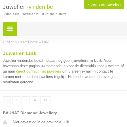
Ik ben een
juwelier
Juwelier
-vinden.be
Vind een juwelier bij u in de buurt!
U bent nu hier:
Home
»
Luik
Juwelier Luik
Juwelier-vinden.be bevat helaas nog geen
juweliers in Luik
. Voer
bovenaan deze pagina uw postcode in voor de dichtstbijzijnde juweliers of
ga naar
direct contact met juweliers
om via één e-mail in contact te
komen met meerdere juweliers tegelijk. Hieronder worden nu overige
resultaten getoond.
1
2
3
»
»»
BAUNAT Diamond Jewellery
Niet gevestigd in de provincie Luik.