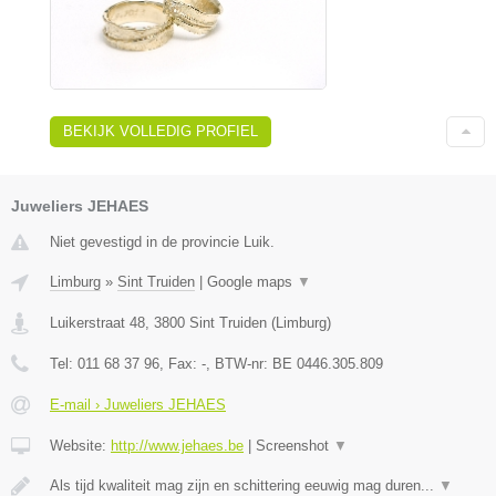
BEKIJK VOLLEDIG PROFIEL
Juweliers JEHAES
Niet gevestigd in de provincie Luik.
Limburg
»
Sint Truiden
|
Google maps
▼
Luikerstraat 48
,
3800
Sint Truiden
(
Limburg
)
Tel:
011 68 37 96
, Fax:
-
, BTW-nr:
BE 0446.305.809
E-mail › Juweliers JEHAES
Website:
http://www.jehaes.be
|
Screenshot
▼
Als tijd kwaliteit mag zijn en schittering eeuwig mag duren...
▼