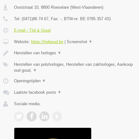
Ooststraat 10
,
8800
Roeselare
(
West-Vlaanderen
)
Tel:
(0471)86 74 67
, Fax:
-
, BTW-nr:
BE 0785 357 431
E-mail › Tijd & Goud
Website:
https://tijdgoud.be
|
Screenshot
▼
Herstellen van horloges
▼
Herstellen van polshorloges, Herstellen van zakhorloges, Aankoop
oud goud,
▼
Openingstijden
▼
Laatste facebook posts
▼
Sociale media: