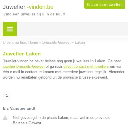
Ik ben een
juwelier
Juwelier
-vinden.be
Vind een juwelier bij u in de buurt!
U bent nu hier:
Home
»
Brussels-Gewest
»
Laken
Juwelier Laken
Juwelier-vinden.be bevat helaas nog geen
juweliers in Laken
. Ga naar
juwelier Brussels-Gewest
of ga naar
direct contact met juweliers
om via
één e-mail in contact te komen met meerdere juweliers tegelijk. Hieronder
worden nu resultaten getoond uit de provincie Brussels-Gewest.
1
Els Vansteelandt
Niet gevestigd in de plaats Laken, maar wel in de provincie
Brussels-Gewest.