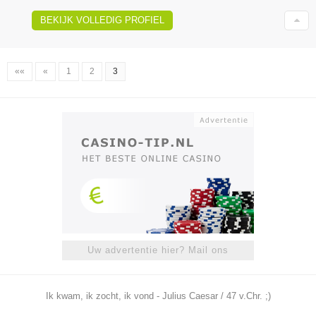
BEKIJK VOLLEDIG PROFIEL
««
«
1
2
3
Uw advertentie hier? Mail ons
Ik kwam, ik zocht, ik vond - Julius Caesar / 47 v.Chr. ;)