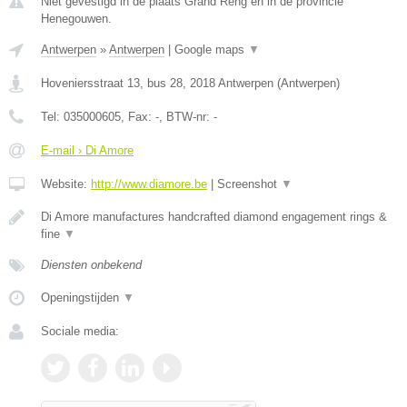
Niet gevestigd in de plaats Grand Reng en in de provincie
Henegouwen.
Antwerpen
»
Antwerpen
|
Google maps
▼
Hoveniersstraat 13, bus 28
,
2018
Antwerpen
(
Antwerpen
)
Tel:
035000605
, Fax:
-
, BTW-nr:
-
E-mail › Di Amore
Website:
http://www.diamore.be
|
Screenshot
▼
Di Amore manufactures handcrafted diamond engagement rings &
fine
▼
Diensten onbekend
Openingstijden
▼
Sociale media: