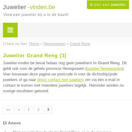
Ik ben een
juwelier
Juwelier
-vinden.be
Vind een juwelier bij u in de buurt!
U bent nu hier:
Home
»
Henegouwen
»
Grand Reng
Juwelier Grand Reng (3)
Juwelier-vinden.be bevat helaas nog geen
juweliers in Grand Reng
. Dit
geldt ook voor de gehele provincie Henegouwen (
juwelier Henegouwen
).
Voer bovenaan deze pagina uw postcode in voor de dichtstbijzijnde
juweliers of ga naar
direct contact met juweliers
om via één e-mail in
contact te komen met meerdere juweliers tegelijk. Hieronder worden nu
overige resultaten getoond.
««
«
1
2
3
Di Amore