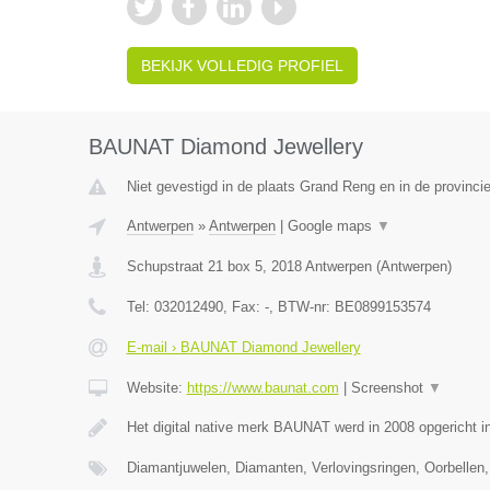
BEKIJK VOLLEDIG PROFIEL
BAUNAT Diamond Jewellery
Niet gevestigd in de plaats Grand Reng en in de provinc
Antwerpen
»
Antwerpen
|
Google maps
▼
Schupstraat 21 box 5
,
2018
Antwerpen
(
Antwerpen
)
Tel:
032012490
, Fax:
-
, BTW-nr:
BE0899153574
E-mail › BAUNAT Diamond Jewellery
Website:
https://www.baunat.com
|
Screenshot
▼
Het digital native merk BAUNAT werd in 2008 opgericht 
Diamantjuwelen, Diamanten, Verlovingsringen, Oorbellen,