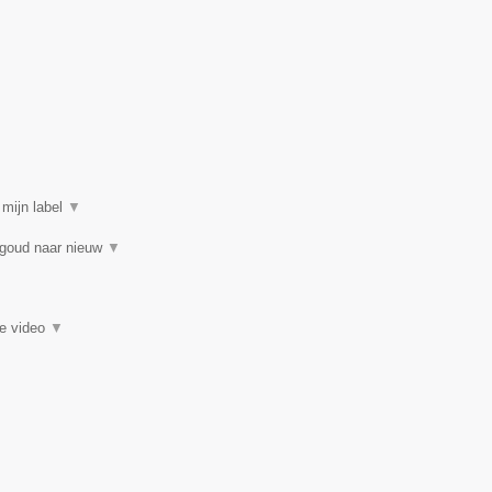
 mijn label
▼
 goud naar nieuw
▼
ie video
▼