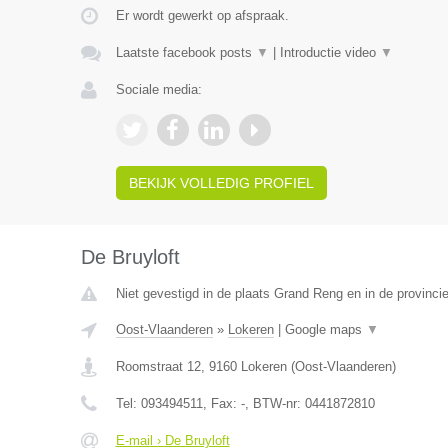
Er wordt gewerkt op afspraak.
Laatste facebook posts
▼
|
Introductie video
▼
Sociale media:
BEKIJK VOLLEDIG PROFIEL
De Bruyloft
Niet gevestigd in de plaats Grand Reng en in de provinc
Oost-Vlaanderen
»
Lokeren
|
Google maps
▼
Roomstraat 12
,
9160
Lokeren
(
Oost-Vlaanderen
)
Tel:
093494511
, Fax:
-
, BTW-nr:
0441872810
E-mail › De Bruyloft