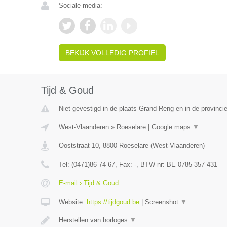
Sociale media:
BEKIJK VOLLEDIG PROFIEL
Tijd & Goud
Niet gevestigd in de plaats Grand Reng en in de provinc
West-Vlaanderen
»
Roeselare
|
Google maps
▼
Ooststraat 10
,
8800
Roeselare
(
West-Vlaanderen
)
Tel:
(0471)86 74 67
, Fax:
-
, BTW-nr:
BE 0785 357 431
E-mail › Tijd & Goud
Website:
https://tijdgoud.be
|
Screenshot
▼
Herstellen van horloges
▼