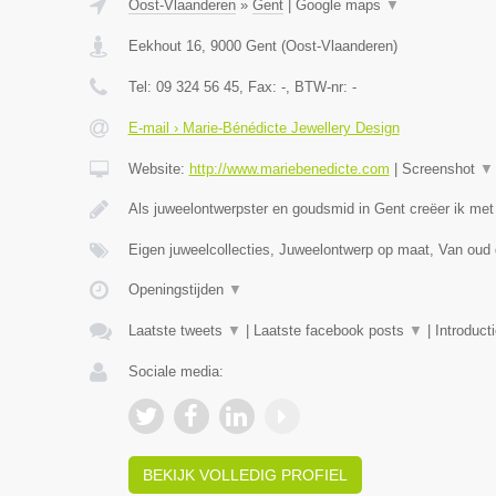
Oost-Vlaanderen
»
Gent
|
Google maps
▼
Eekhout 16
,
9000
Gent
(
Oost-Vlaanderen
)
Tel:
09 324 56 45
, Fax:
-
, BTW-nr:
-
E-mail › Marie-Bénédicte Jewellery Design
Website:
http://www.mariebenedicte.com
|
Screenshot
▼
Als juweelontwerpster en goudsmid in Gent creëer ik met
Eigen juweelcollecties, Juweelontwerp op maat, Van oud
Openingstijden
▼
Laatste tweets
▼
|
Laatste facebook posts
▼
|
Introduct
Sociale media:
BEKIJK VOLLEDIG PROFIEL