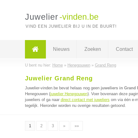
Juwelier
-vinden.be
VIND EEN JUWELIER BIJ U IN DE BUURT!
Nieuws
Zoeken
Contact
U bent nu hier:
Home
»
Henegouwen
»
Grand Reng
Juwelier Grand Reng
Juwelier-vinden.be bevat helaas nog geen
juweliers in Grand
Henegouwen (
juwelier Henegouwen
). Voer bovenaan deze pagin
juweliers of ga naar
direct contact met juweliers
om via één e-ma
tegelijk. Hieronder worden nu overige resultaten getoond.
1
2
3
»
»»