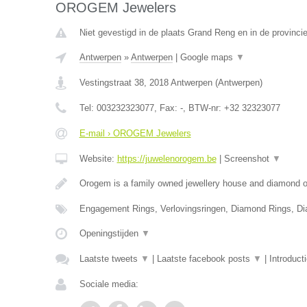
OROGEM Jewelers
Niet gevestigd in de plaats Grand Reng en in de provinc
Antwerpen
»
Antwerpen
|
Google maps
▼
Vestingstraat 38
,
2018
Antwerpen
(
Antwerpen
)
Tel:
003232323077
, Fax:
-
, BTW-nr:
+32 32323077
E-mail › OROGEM Jewelers
Website:
https://juwelenorogem.be
|
Screenshot
▼
Orogem is a family owned jewellery house and diamond of
Engagement Rings, Verlovingsringen, Diamond Rings, D
Openingstijden
▼
Laatste tweets
▼
|
Laatste facebook posts
▼
|
Introduct
Sociale media: