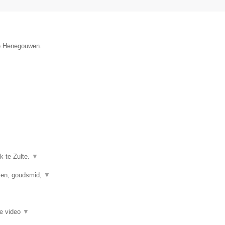
ie Henegouwen.
k te Zulte.
▼
kken, goudsmid,
▼
ie video
▼