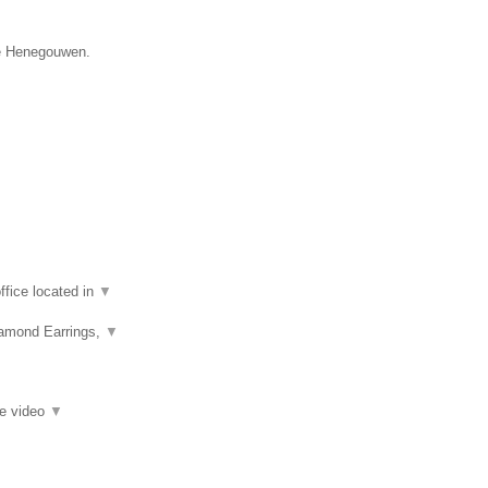
ie Henegouwen.
fice located in
▼
iamond Earrings,
▼
ie video
▼