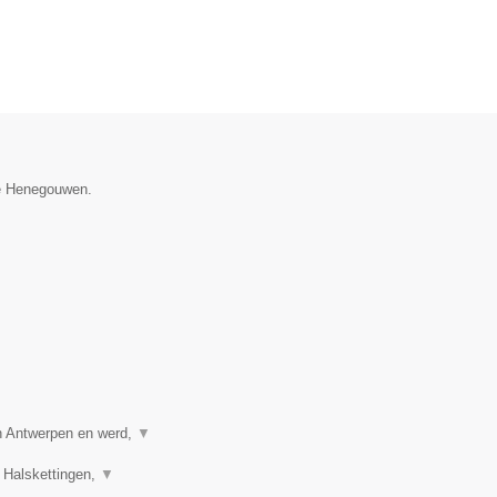
ie Henegouwen.
in Antwerpen en werd,
▼
 Halskettingen,
▼