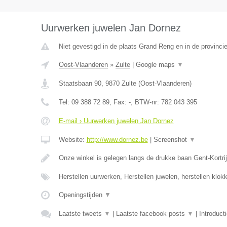
Uurwerken juwelen Jan Dornez
Niet gevestigd in de plaats Grand Reng en in de provinc
Oost-Vlaanderen
»
Zulte
|
Google maps
▼
Staatsbaan 90
,
9870
Zulte
(
Oost-Vlaanderen
)
Tel:
09 388 72 89
, Fax:
-
, BTW-nr:
782 043 395
E-mail › Uurwerken juwelen Jan Dornez
Website:
http://www.dornez.be
|
Screenshot
▼
Onze winkel is gelegen langs de drukke baan Gent-Kortrij
Herstellen uurwerken, Herstellen juwelen, herstellen klo
Openingstijden
▼
Laatste tweets
▼
|
Laatste facebook posts
▼
|
Introduct