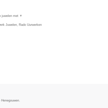
in juwelen met
▼
twerk Juwelen, Rado Uurwerken
ie Henegouwen.