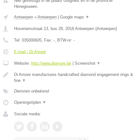
Niet gevestigd in de plaats Guignies en in de provincie
Henegouwen.
Antwerpen
»
Antwerpen
|
Google maps
▼
Hoveniersstraat 13, bus 28
,
2018
Antwerpen
(
Antwerpen
)
Tel:
035000605
, Fax:
-
, BTW-nr:
-
E-mail › Di Amore
Website:
http://www.diamore.be
|
Screenshot
▼
Di Amore manufactures handcrafted diamond engagement rings &
fine
▼
Diensten onbekend
Openingstijden
▼
Sociale media: