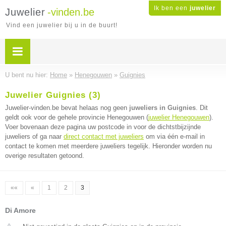
Ik ben een
juwelier
Juwelier
-vinden.be
Vind een juwelier bij u in de buurt!
U bent nu hier:
Home
»
Henegouwen
»
Guignies
Juwelier Guignies (3)
Juwelier-vinden.be bevat helaas nog geen
juweliers in Guignies
. Dit
geldt ook voor de gehele provincie Henegouwen (
juwelier Henegouwen
).
Voer bovenaan deze pagina uw postcode in voor de dichtstbijzijnde
juweliers of ga naar
direct contact met juweliers
om via één e-mail in
contact te komen met meerdere juweliers tegelijk. Hieronder worden nu
overige resultaten getoond.
««
«
1
2
3
Di Amore