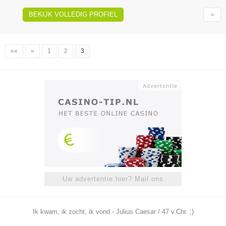
BEKIJK VOLLEDIG PROFIEL
««
«
1
2
3
Uw advertentie hier? Mail ons
Ik kwam, ik zocht, ik vond - Julius Caesar / 47 v.Chr. ;)