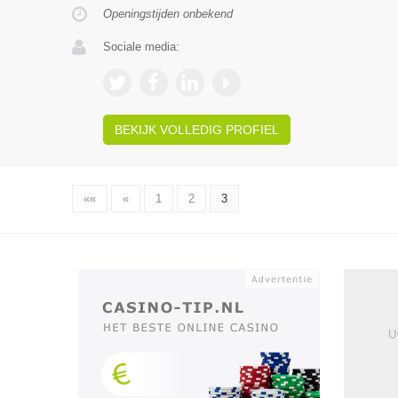
Openingstijden onbekend
Sociale media:
BEKIJK VOLLEDIG PROFIEL
««
«
1
2
3
U