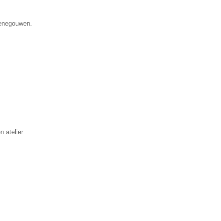
Henegouwen.
▼
n atelier