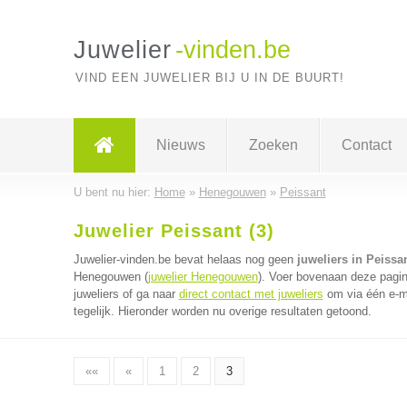
Juwelier
-vinden.be
VIND EEN JUWELIER BIJ U IN DE BUURT!
Nieuws
Zoeken
Contact
U bent nu hier:
Home
»
Henegouwen
»
Peissant
Juwelier Peissant (3)
Juwelier-vinden.be bevat helaas nog geen
juweliers in Peissa
Henegouwen (
juwelier Henegouwen
). Voer bovenaan deze pagin
juweliers of ga naar
direct contact met juweliers
om via één e-ma
tegelijk. Hieronder worden nu overige resultaten getoond.
««
«
1
2
3