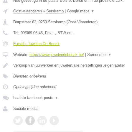
Niet gevestigd in de plaats Bois et Borsu en in de provincie Luik.
Oost-Vlaanderen
»
Serskamp
|
Google maps
▼
Dorpstraat 62
,
9260
Serskamp
(
Oost-Vlaanderen
)
Tel:
09/369.06.46
, Fax:
-
, BTW-nr:
-
E-mail › Juwelen De Boeck
Website:
https://www.juwelendeboeck.be/
|
Screenshot
▼
Verkoop van uurwerken en juwelen,alle herstellingen ,eigen atelier
Diensten onbekend
Openingstijden onbekend
Laatste facebook posts
▼
Sociale media: