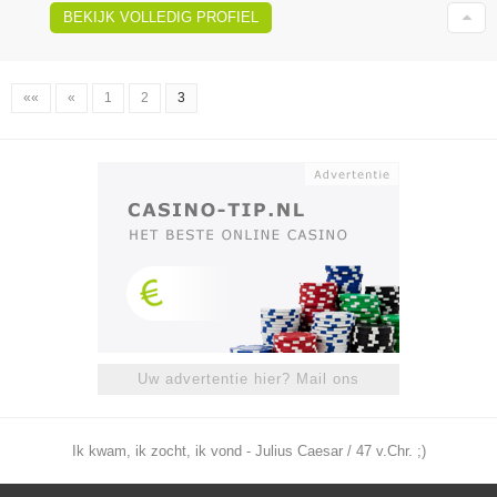
BEKIJK VOLLEDIG PROFIEL
««
«
1
2
3
Uw advertentie hier? Mail ons
Ik kwam, ik zocht, ik vond - Julius Caesar / 47 v.Chr. ;)