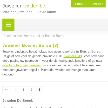
Ik ben een
juwelier
Juwelier
-vinden.be
Vind een juwelier bij u in de buurt!
U bent nu hier:
Home
»
Luik
»
Bois et Borsu
Juwelier Bois et Borsu (3)
Juwelier-vinden.be bevat helaas nog geen
juweliers in Bois et Borsu
.
Dit geldt ook voor de gehele provincie Luik (
juwelier Luik
). Voer bovenaan
deze pagina uw postcode in voor de dichtstbijzijnde juweliers of ga naar
direct contact met juweliers
om via één e-mail in contact te komen met
meerdere juweliers tegelijk. Hieronder worden nu overige resultaten
getoond.
««
«
1
2
3
Juwelen De Boeck