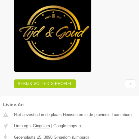
BEKIJK VOLLEDIG PROFIEL
Livine-Art
Niet gevestigd in de plaats Heinsch en in de provincie Luxemburg.
Limburg
»
Gingelom
|
Google maps
▼
Groenplaats 15
,
3890
Gingelom
(
Limburg
)