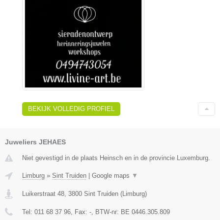
BEKIJK VOLLEDIG PROFIEL
Juweliers JEHAES
Niet gevestigd in de plaats Heinsch en in de provincie Luxemburg.
Limburg
»
Sint Truiden
|
Google maps
▼
Luikerstraat 48
,
3800
Sint Truiden
(
Limburg
)
Tel:
011 68 37 96
, Fax:
-
, BTW-nr:
BE 0446.305.809