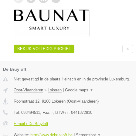
BEKIJK VOLLEDIG PROFIEL
De Bruyloft
Niet gevestigd in de plaats Heinsch en in de provincie Luxemburg.
Oost-Vlaanderen
»
Lokeren
|
Google maps
▼
Roomstraat 12
,
9160
Lokeren
(
Oost-Vlaanderen
)
Tel:
093494511
, Fax:
-
, BTW-nr:
0441872810
E-mail › De Bruyloft
Website:
http://www.debruyloft.be
|
Screenshot
▼