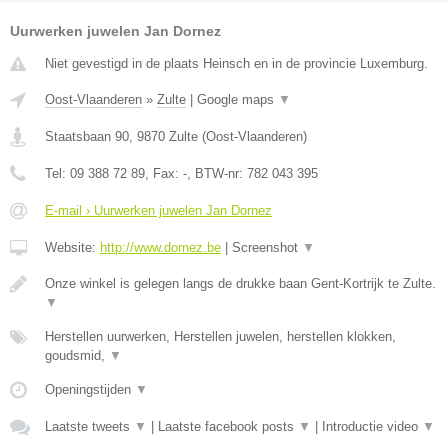
Uurwerken juwelen Jan Dornez
Niet gevestigd in de plaats Heinsch en in de provincie Luxemburg.
Oost-Vlaanderen
»
Zulte
|
Google maps
▼
Staatsbaan 90
,
9870
Zulte
(
Oost-Vlaanderen
)
Tel:
09 388 72 89
, Fax:
-
, BTW-nr:
782 043 395
E-mail › Uurwerken juwelen Jan Dornez
Website:
http://www.dornez.be
|
Screenshot
▼
Onze winkel is gelegen langs de drukke baan Gent-Kortrijk te Zulte.
▼
Herstellen uurwerken, Herstellen juwelen, herstellen klokken,
goudsmid,
▼
Openingstijden
▼
Laatste tweets
▼
|
Laatste facebook posts
▼
|
Introductie video
▼