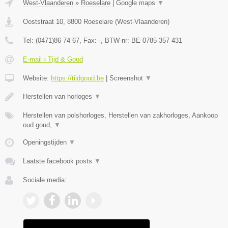
West-Vlaanderen
»
Roeselare
|
Google maps
▼
Ooststraat 10
,
8800
Roeselare
(
West-Vlaanderen
)
Tel:
(0471)86 74 67
, Fax:
-
, BTW-nr:
BE 0785 357 431
E-mail › Tijd & Goud
Website:
https://tijdgoud.be
|
Screenshot
▼
Herstellen van horloges
▼
Herstellen van polshorloges, Herstellen van zakhorloges, Aankoop
oud goud,
▼
Openingstijden
▼
Laatste facebook posts
▼
Sociale media: