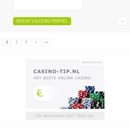
BEKIJK VOLLEDIG PROFIEL
1
2
3
»
»»
Uw advertentie hier? Mail ons