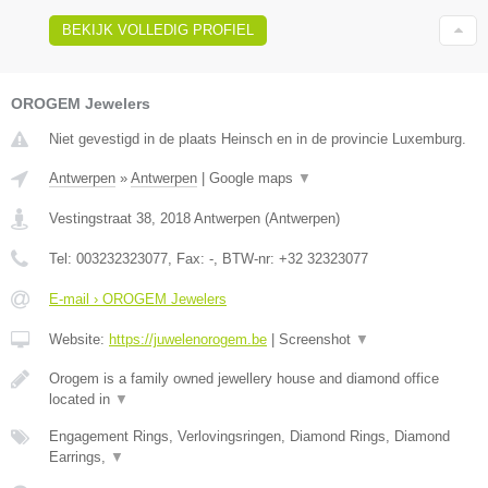
BEKIJK VOLLEDIG PROFIEL
OROGEM Jewelers
Niet gevestigd in de plaats Heinsch en in de provincie Luxemburg.
Antwerpen
»
Antwerpen
|
Google maps
▼
Vestingstraat 38
,
2018
Antwerpen
(
Antwerpen
)
Tel:
003232323077
, Fax:
-
, BTW-nr:
+32 32323077
E-mail › OROGEM Jewelers
Website:
https://juwelenorogem.be
|
Screenshot
▼
Orogem is a family owned jewellery house and diamond office
located in
▼
Engagement Rings, Verlovingsringen, Diamond Rings, Diamond
Earrings,
▼