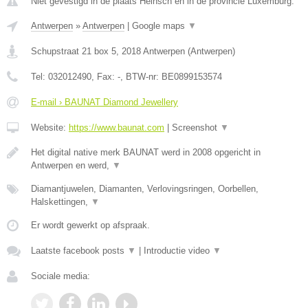
Niet gevestigd in de plaats Heinsch en in de provincie Luxemburg.
Antwerpen
»
Antwerpen
|
Google maps
▼
Schupstraat 21 box 5
,
2018
Antwerpen
(
Antwerpen
)
Tel:
032012490
, Fax:
-
, BTW-nr:
BE0899153574
E-mail › BAUNAT Diamond Jewellery
Website:
https://www.baunat.com
|
Screenshot
▼
Het digital native merk BAUNAT werd in 2008 opgericht in
Antwerpen en werd,
▼
Diamantjuwelen, Diamanten, Verlovingsringen, Oorbellen,
Halskettingen,
▼
Er wordt gewerkt op afspraak.
Laatste facebook posts
▼
|
Introductie video
▼
Sociale media: