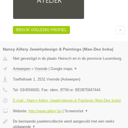
BEKIJK VOLLEDIG PROFIEL
Nancy Aillery Jewelrydesign & Paintings (Man-Des bvba)
Niet gevestigd in de plaats Heinsch en in de provincie Luxemburg.
Antwerpen
»
Vremde
|
Google maps
▼
Toeffelhoek 1
,
2531
Vremde
(
Antwerpen
)
Tel:
03/4556650
, Fax:
idem
, BTW-nr:
BE0875847444
E-mail › Nancy Aillery Jewelrydesign & Paintings (Man-Des bvba)
Website:
http://www.aillery.be
|
Screenshot
▼
De bestaande juwelencollectie werd aangevuld met een reeks
uitdagende
▼