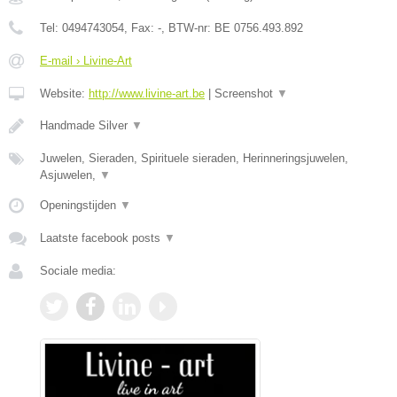
Tel:
0494743054
, Fax:
-
, BTW-nr:
BE 0756.493.892
E-mail › Livine-Art
Website:
http://www.livine-art.be
|
Screenshot
▼
Handmade Silver
▼
Juwelen, Sieraden, Spirituele sieraden, Herinneringsjuwelen,
Asjuwelen,
▼
Openingstijden
▼
Laatste facebook posts
▼
Sociale media: