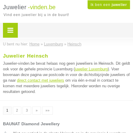
Ik ben een
juwelier
Juwelier
-vinden.be
Vind een juwelier bij u in de buurt!
U bent nu hier:
Home
»
Luxemburg
»
Heinsch
Juwelier Heinsch
Juwelier-vinden.be bevat helaas nog geen
juweliers in Heinsch
. Dit geldt
ook voor de gehele provincie Luxemburg (
juwelier Luxemburg
). Voer
bovenaan deze pagina uw postcode in voor de dichtstbijzijnde juweliers of
ga naar
direct contact met juweliers
om via één e-mail in contact te
komen met meerdere juweliers tegelijk. Hieronder worden nu overige
resultaten getoond.
1
2
3
»
»»
BAUNAT Diamond Jewellery