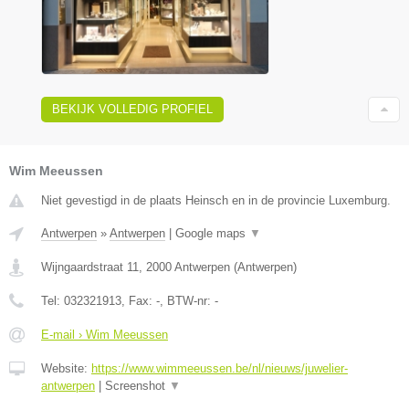
BEKIJK VOLLEDIG PROFIEL
Wim Meeussen
Niet gevestigd in de plaats Heinsch en in de provincie Luxemburg.
Antwerpen
»
Antwerpen
|
Google maps
▼
Wijngaardstraat 11
,
2000
Antwerpen
(
Antwerpen
)
Tel:
032321913
, Fax:
-
, BTW-nr:
-
E-mail › Wim Meeussen
Website:
https://www.wimmeeussen.be/nl/nieuws/juwelier-
antwerpen
|
Screenshot
▼