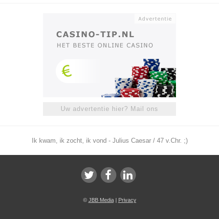
Uw advertentie hier? Mail ons
Ik kwam, ik zocht, ik vond - Julius Caesar / 47 v.Chr. ;)
©
JBB Media
|
Privacy