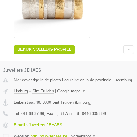
BEKIJK VOLLEDIG PROFIEL
Juweliers JEHAES
Niet gevestigd in de plaats Lacuisine en in de provincie Luxemburg.
Limburg
»
Sint Truiden
|
Google maps
▼
Luikerstraat 48
,
3800
Sint Truiden
(
Limburg
)
Tel:
011 68 37 96
, Fax:
-
, BTW-nr:
BE 0446.305.809
E-mail › Juweliers JEHAES
Website:
http://www.jehaes.be
|
Screenshot
▼