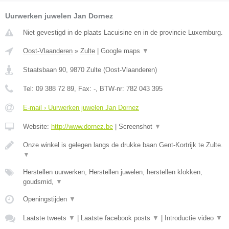
Uurwerken juwelen Jan Dornez
Niet gevestigd in de plaats Lacuisine en in de provincie Luxemburg.
Oost-Vlaanderen
»
Zulte
|
Google maps
▼
Staatsbaan 90
,
9870
Zulte
(
Oost-Vlaanderen
)
Tel:
09 388 72 89
, Fax:
-
, BTW-nr:
782 043 395
E-mail › Uurwerken juwelen Jan Dornez
Website:
http://www.dornez.be
|
Screenshot
▼
Onze winkel is gelegen langs de drukke baan Gent-Kortrijk te Zulte.
▼
Herstellen uurwerken, Herstellen juwelen, herstellen klokken,
goudsmid,
▼
Openingstijden
▼
Laatste tweets
▼
|
Laatste facebook posts
▼
|
Introductie video
▼