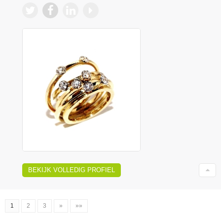
BEKIJK VOLLEDIG PROFIEL
1
2
3
»
»»