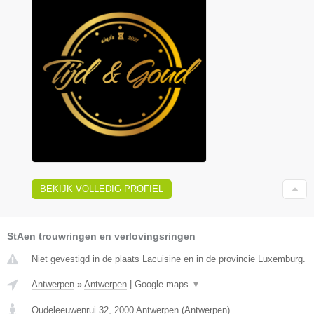
BEKIJK VOLLEDIG PROFIEL
StAen trouwringen en verlovingsringen
Niet gevestigd in de plaats Lacuisine en in de provincie Luxemburg.
Antwerpen
»
Antwerpen
|
Google maps
▼
Oudeleeuwenrui 32
,
2000
Antwerpen
(
Antwerpen
)