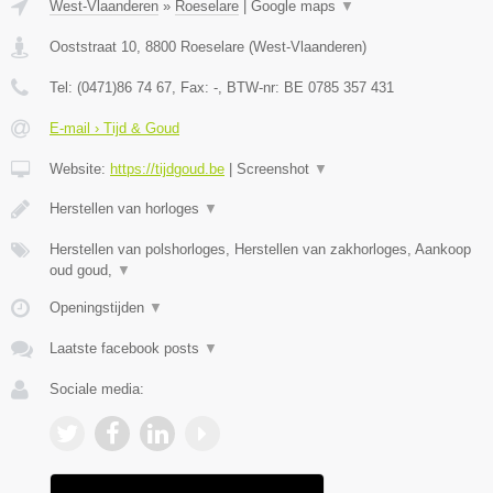
West-Vlaanderen
»
Roeselare
|
Google maps
▼
Ooststraat 10
,
8800
Roeselare
(
West-Vlaanderen
)
Tel:
(0471)86 74 67
, Fax:
-
, BTW-nr:
BE 0785 357 431
E-mail › Tijd & Goud
Website:
https://tijdgoud.be
|
Screenshot
▼
Herstellen van horloges
▼
Herstellen van polshorloges, Herstellen van zakhorloges, Aankoop
oud goud,
▼
Openingstijden
▼
Laatste facebook posts
▼
Sociale media: