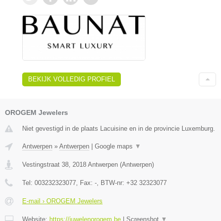
BEKIJK VOLLEDIG PROFIEL
OROGEM Jewelers
Niet gevestigd in de plaats Lacuisine en in de provincie Luxemburg.
Antwerpen
»
Antwerpen
|
Google maps
▼
Vestingstraat 38
,
2018
Antwerpen
(
Antwerpen
)
Tel:
003232323077
, Fax:
-
, BTW-nr:
+32 32323077
E-mail › OROGEM Jewelers
Website:
https://juwelenorogem.be
|
Screenshot
▼