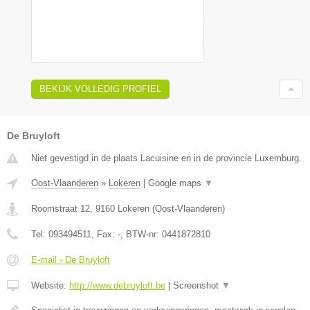
BEKIJK VOLLEDIG PROFIEL
De Bruyloft
Niet gevestigd in de plaats Lacuisine en in de provincie Luxemburg.
Oost-Vlaanderen
»
Lokeren
|
Google maps
▼
Roomstraat 12
,
9160
Lokeren
(
Oost-Vlaanderen
)
Tel:
093494511
, Fax:
-
, BTW-nr:
0441872810
E-mail › De Bruyloft
Website:
http://www.debruyloft.be
|
Screenshot
▼