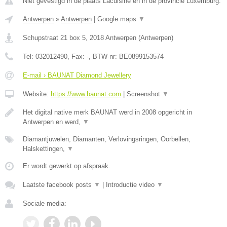
Niet gevestigd in de plaats Lacuisine en in de provincie Luxemburg.
Antwerpen
»
Antwerpen
|
Google maps
▼
Schupstraat 21 box 5
,
2018
Antwerpen
(
Antwerpen
)
Tel:
032012490
, Fax:
-
, BTW-nr:
BE0899153574
E-mail › BAUNAT Diamond Jewellery
Website:
https://www.baunat.com
|
Screenshot
▼
Het digital native merk BAUNAT werd in 2008 opgericht in
Antwerpen en werd,
▼
Diamantjuwelen, Diamanten, Verlovingsringen, Oorbellen,
Halskettingen,
▼
Er wordt gewerkt op afspraak.
Laatste facebook posts
▼
|
Introductie video
▼
Sociale media: