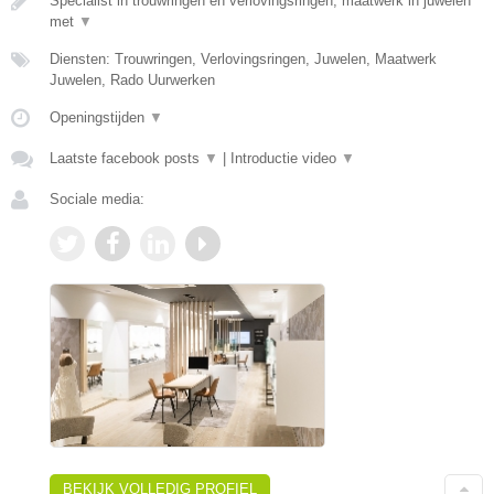
Specialist in trouwringen en verlovingsringen, maatwerk in juwelen
met
▼
Diensten: Trouwringen, Verlovingsringen, Juwelen, Maatwerk
Juwelen, Rado Uurwerken
Openingstijden
▼
Laatste facebook posts
▼
|
Introductie video
▼
Sociale media:
BEKIJK VOLLEDIG PROFIEL