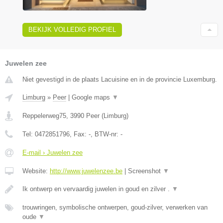
BEKIJK VOLLEDIG PROFIEL
Juwelen zee
Niet gevestigd in de plaats Lacuisine en in de provincie Luxemburg.
Limburg
»
Peer
|
Google maps
▼
Reppelerweg75
,
3990
Peer
(
Limburg
)
Tel:
0472851796
, Fax:
-
, BTW-nr:
-
E-mail › Juwelen zee
Website:
http://www.juwelenzee.be
|
Screenshot
▼
Ik ontwerp en vervaardig juwelen in goud en zilver .
▼
trouwringen, symbolische ontwerpen, goud-zilver, verwerken van
oude
▼