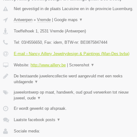
Niet gevestigd in de plaats Lacuisine en in de provincie Luxemburg.
Antwerpen
»
Vremde
|
Google maps
▼
Toeffelhoek 1
,
2531
Vremde
(
Antwerpen
)
Tel:
03/4556650
, Fax:
idem
, BTW-nr:
BE0875847444
E-mail › Nancy Aillery Jewelrydesign & Paintings (Man-Des bvba)
Website:
http://www.aillery.be
|
Screenshot
▼
De bestaande juwelencollectie werd aangevuld met een reeks
uitdagende
▼
juweelontwerp op maat, handwerk, oud goud verwerken tot nieuw
juweel, oude
▼
Er wordt gewerkt op afspraak.
Laatste facebook posts
▼
Sociale media: