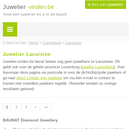
Ik ben een
juwelier
Juwelier
-vinden.be
Vind een juwelier bij u in de buurt!
U bent nu hier:
Home
»
Luxemburg
»
Lacuisine
Juwelier Lacuisine
Juwelier-vinden.be bevat helaas nog geen
juweliers in Lacuisine
. Dit
geldt ook voor de gehele provincie Luxemburg (
juwelier Luxemburg
). Voer
bovenaan deze pagina uw postcode in voor de dichtstbijzijnde juweliers of
ga naar
direct contact met juweliers
om via één e-mail in contact te
komen met meerdere juweliers tegelijk. Hieronder worden nu overige
resultaten getoond.
1
2
3
»
»»
BAUNAT Diamond Jewellery