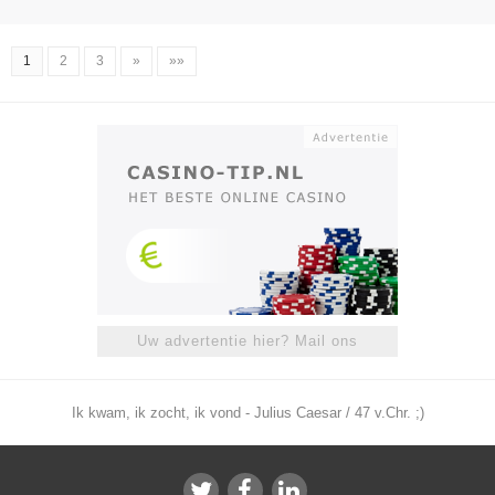
1
2
3
»
»»
Uw advertentie hier? Mail ons
Ik kwam, ik zocht, ik vond - Julius Caesar / 47 v.Chr. ;)