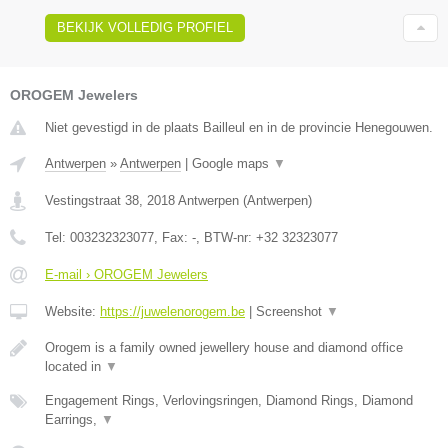
BEKIJK VOLLEDIG PROFIEL
OROGEM Jewelers
Niet gevestigd in de plaats Bailleul en in de provincie Henegouwen.
Antwerpen
»
Antwerpen
|
Google maps
▼
Vestingstraat 38
,
2018
Antwerpen
(
Antwerpen
)
Tel:
003232323077
, Fax:
-
, BTW-nr:
+32 32323077
E-mail › OROGEM Jewelers
Website:
https://juwelenorogem.be
|
Screenshot
▼
Orogem is a family owned jewellery house and diamond office
located in
▼
Engagement Rings, Verlovingsringen, Diamond Rings, Diamond
Earrings,
▼