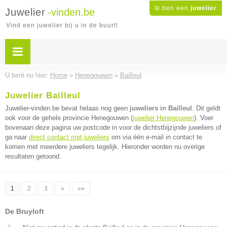
Ik ben een
juwelier
Juwelier
-vinden.be
Vind een juwelier bij u in de buurt!
U bent nu hier:
Home
»
Henegouwen
»
Bailleul
Juwelier Bailleul
Juwelier-vinden.be bevat helaas nog geen
juweliers in Bailleul
. Dit geldt
ook voor de gehele provincie Henegouwen (
juwelier Henegouwen
). Voer
bovenaan deze pagina uw postcode in voor de dichtstbijzijnde juweliers of
ga naar
direct contact met juweliers
om via één e-mail in contact te
komen met meerdere juweliers tegelijk. Hieronder worden nu overige
resultaten getoond.
1
2
3
»
»»
De Bruyloft