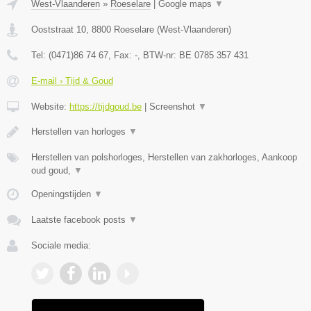
West-Vlaanderen
»
Roeselare
|
Google maps
▼
Ooststraat 10
,
8800
Roeselare
(
West-Vlaanderen
)
Tel:
(0471)86 74 67
, Fax:
-
, BTW-nr:
BE 0785 357 431
E-mail › Tijd & Goud
Website:
https://tijdgoud.be
|
Screenshot
▼
Herstellen van horloges
▼
Herstellen van polshorloges, Herstellen van zakhorloges, Aankoop
oud goud,
▼
Openingstijden
▼
Laatste facebook posts
▼
Sociale media: