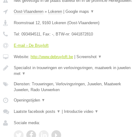
Niet gevestigd in de plaats Bailleul en in de provincie Henegouwen.
Oost-Vlaanderen
»
Lokeren
|
Google maps
▼
Roomstraat 12
,
9160
Lokeren
(
Oost-Vlaanderen
)
Tel:
093494511
, Fax:
-
, BTW-nr:
0441872810
E-mail › De Bruyloft
Website:
http://www.debruyloft.be
|
Screenshot
▼
Specialist in trouwringen en verlovingsringen, maatwerk in juwelen
met
▼
Diensten: Trouwringen, Verlovingsringen, Juwelen, Maatwerk
Juwelen, Rado Uurwerken
Openingstijden
▼
Laatste facebook posts
▼
|
Introductie video
▼
Sociale media: