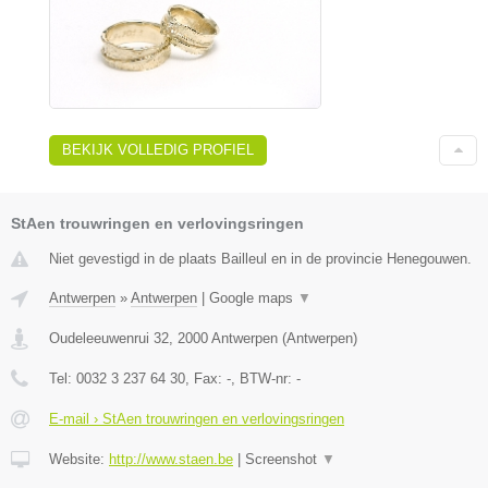
BEKIJK VOLLEDIG PROFIEL
StAen trouwringen en verlovingsringen
Niet gevestigd in de plaats Bailleul en in de provincie Henegouwen.
Antwerpen
»
Antwerpen
|
Google maps
▼
Oudeleeuwenrui 32
,
2000
Antwerpen
(
Antwerpen
)
Tel:
0032 3 237 64 30
, Fax:
-
, BTW-nr:
-
E-mail › StAen trouwringen en verlovingsringen
Website:
http://www.staen.be
|
Screenshot
▼