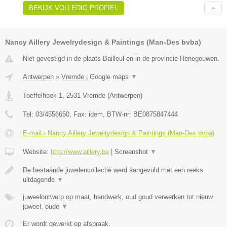
BEKIJK VOLLEDIG PROFIEL
Nancy Aillery Jewelrydesign & Paintings (Man-Des bvba)
Niet gevestigd in de plaats Bailleul en in de provincie Henegouwen.
Antwerpen
»
Vremde
|
Google maps
▼
Toeffelhoek 1
,
2531
Vremde
(
Antwerpen
)
Tel:
03/4556650
, Fax:
idem
, BTW-nr:
BE0875847444
E-mail › Nancy Aillery Jewelrydesign & Paintings (Man-Des bvba)
Website:
http://www.aillery.be
|
Screenshot
▼
De bestaande juwelencollectie werd aangevuld met een reeks
uitdagende
▼
juweelontwerp op maat, handwerk, oud goud verwerken tot nieuw
juweel, oude
▼
Er wordt gewerkt op afspraak.