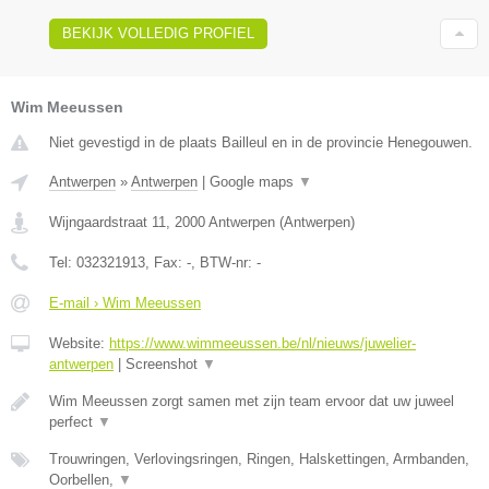
BEKIJK VOLLEDIG PROFIEL
Wim Meeussen
Niet gevestigd in de plaats Bailleul en in de provincie Henegouwen.
Antwerpen
»
Antwerpen
|
Google maps
▼
Wijngaardstraat 11
,
2000
Antwerpen
(
Antwerpen
)
Tel:
032321913
, Fax:
-
, BTW-nr:
-
E-mail › Wim Meeussen
Website:
https://www.wimmeeussen.be/nl/nieuws/juwelier-
antwerpen
|
Screenshot
▼
Wim Meeussen zorgt samen met zijn team ervoor dat uw juweel
perfect
▼
Trouwringen, Verlovingsringen, Ringen, Halskettingen, Armbanden,
Oorbellen,
▼