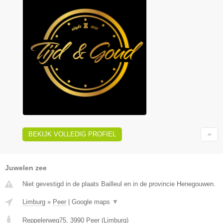
BEKIJK VOLLEDIG PROFIEL
Juwelen zee
Niet gevestigd in de plaats Bailleul en in de provincie Henegouwen.
Limburg
»
Peer
|
Google maps
▼
Reppelerweg75
,
3990
Peer
(
Limburg
)