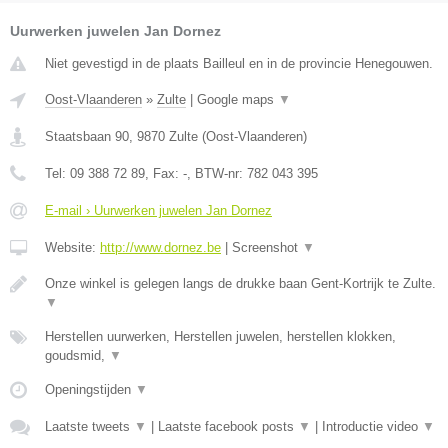
Uurwerken juwelen Jan Dornez
Niet gevestigd in de plaats Bailleul en in de provincie Henegouwen.
Oost-Vlaanderen
»
Zulte
|
Google maps
▼
Staatsbaan 90
,
9870
Zulte
(
Oost-Vlaanderen
)
Tel:
09 388 72 89
, Fax:
-
, BTW-nr:
782 043 395
E-mail › Uurwerken juwelen Jan Dornez
Website:
http://www.dornez.be
|
Screenshot
▼
Onze winkel is gelegen langs de drukke baan Gent-Kortrijk te Zulte.
▼
Herstellen uurwerken, Herstellen juwelen, herstellen klokken,
goudsmid,
▼
Openingstijden
▼
Laatste tweets
▼
|
Laatste facebook posts
▼
|
Introductie video
▼