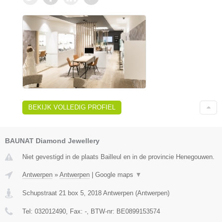
BEKIJK VOLLEDIG PROFIEL
BAUNAT Diamond Jewellery
Niet gevestigd in de plaats Bailleul en in de provincie Henegouwen.
Antwerpen
»
Antwerpen
|
Google maps
▼
Schupstraat 21 box 5
,
2018
Antwerpen
(
Antwerpen
)
Tel:
032012490
, Fax:
-
, BTW-nr:
BE0899153574