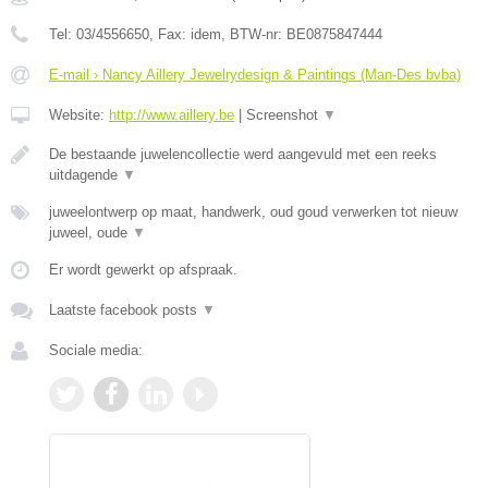
Tel:
03/4556650
, Fax:
idem
, BTW-nr:
BE0875847444
E-mail › Nancy Aillery Jewelrydesign & Paintings (Man-Des bvba)
Website:
http://www.aillery.be
|
Screenshot
▼
De bestaande juwelencollectie werd aangevuld met een reeks
uitdagende
▼
juweelontwerp op maat, handwerk, oud goud verwerken tot nieuw
juweel, oude
▼
Er wordt gewerkt op afspraak.
Laatste facebook posts
▼
Sociale media: