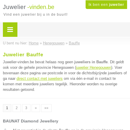
Ik ben een
juwelier
Juwelier
-vinden.be
Vind een juwelier bij u in de buurt!
U bent nu hier:
Home
»
Henegouwen
»
Bauffe
Juwelier Bauffe
Juwelier-vinden.be bevat helaas nog geen
juweliers in Bauffe
. Dit geldt
ook voor de gehele provincie Henegouwen (
juwelier Henegouwen
). Voer
bovenaan deze pagina uw postcode in voor de dichtstbijzijnde juweliers of
ga naar
direct contact met juweliers
om via één e-mail in contact te
komen met meerdere juweliers tegelijk. Hieronder worden nu overige
resultaten getoond.
1
2
3
»
»»
BAUNAT Diamond Jewellery