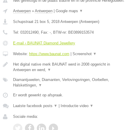
Niet gevestigd in de plaats Bauffe en in de provincie Henegouwen.
Antwerpen
»
Antwerpen
|
Google maps
▼
Schupstraat 21 box 5
,
2018
Antwerpen
(
Antwerpen
)
Tel:
032012490
, Fax:
-
, BTW-nr:
BE0899153574
E-mail › BAUNAT Diamond Jewellery
Website:
https://www.baunat.com
|
Screenshot
▼
Het digital native merk BAUNAT werd in 2008 opgericht in
Antwerpen en werd,
▼
Diamantjuwelen, Diamanten, Verlovingsringen, Oorbellen,
Halskettingen,
▼
Er wordt gewerkt op afspraak.
Laatste facebook posts
▼
|
Introductie video
▼
Sociale media: