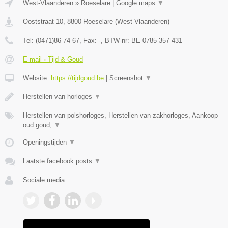
West-Vlaanderen
»
Roeselare
|
Google maps
▼
Ooststraat 10
,
8800
Roeselare
(
West-Vlaanderen
)
Tel:
(0471)86 74 67
, Fax:
-
, BTW-nr:
BE 0785 357 431
E-mail › Tijd & Goud
Website:
https://tijdgoud.be
|
Screenshot
▼
Herstellen van horloges
▼
Herstellen van polshorloges, Herstellen van zakhorloges, Aankoop
oud goud,
▼
Openingstijden
▼
Laatste facebook posts
▼
Sociale media: