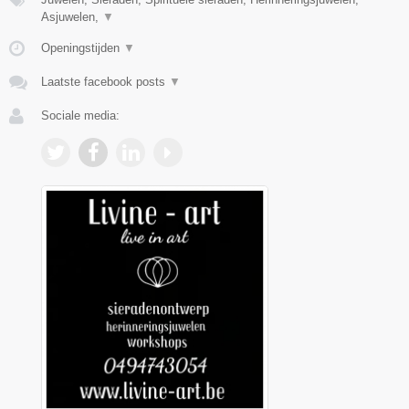
Asjuwelen,
▼
Openingstijden
▼
Laatste facebook posts
▼
Sociale media: