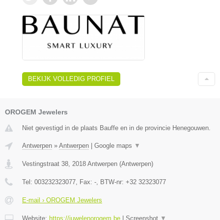
BEKIJK VOLLEDIG PROFIEL
OROGEM Jewelers
Niet gevestigd in de plaats Bauffe en in de provincie Henegouwen.
Antwerpen
»
Antwerpen
|
Google maps
▼
Vestingstraat 38
,
2018
Antwerpen
(
Antwerpen
)
Tel:
003232323077
, Fax:
-
, BTW-nr:
+32 32323077
E-mail › OROGEM Jewelers
Website:
https://juwelenorogem.be
|
Screenshot
▼