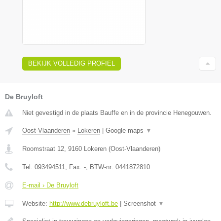
BEKIJK VOLLEDIG PROFIEL
De Bruyloft
Niet gevestigd in de plaats Bauffe en in de provincie Henegouwen.
Oost-Vlaanderen
»
Lokeren
|
Google maps
▼
Roomstraat 12
,
9160
Lokeren
(
Oost-Vlaanderen
)
Tel:
093494511
, Fax:
-
, BTW-nr:
0441872810
E-mail › De Bruyloft
Website:
http://www.debruyloft.be
|
Screenshot
▼