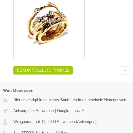
BEKIJK VOLLEDIG PROFIEL
Wim Meeussen
Niet gevestigd in de plaats Bauffe en in de provincie Henegouwen.
Antwerpen
»
Antwerpen
|
Google maps
▼
Wijngaardstraat 11
,
2000
Antwerpen
(
Antwerpen
)
Tel:
032321913
, Fax:
-
, BTW-nr:
-