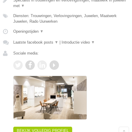
Specialist in trouwringen en verlovingsringen, maatwerk in juwelen
met
▼
Diensten: Trouwringen, Verlovingsringen, Juwelen, Maatwerk
Juwelen, Rado Uurwerken
Openingstijden
▼
Laatste facebook posts
▼
|
Introductie video
▼
Sociale media:
BEKIJK VOLLEDIG PROFIEL