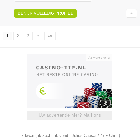
BEKIJK VOLLEDIG PROFIEL
1
2
3
»
»»
Uw advertentie hier? Mail ons
Ik kwam, ik zocht, ik vond - Julius Caesar / 47 v.Chr. ;)