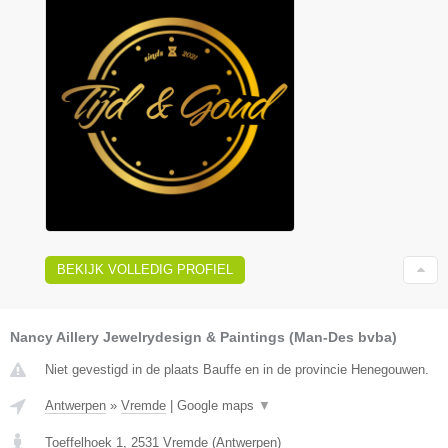
BEKIJK VOLLEDIG PROFIEL
Nancy Aillery Jewelrydesign & Paintings (Man-Des bvba)
Niet gevestigd in de plaats Bauffe en in de provincie Henegouwen.
Antwerpen
»
Vremde
|
Google maps
▼
Toeffelhoek 1
,
2531
Vremde
(
Antwerpen
)