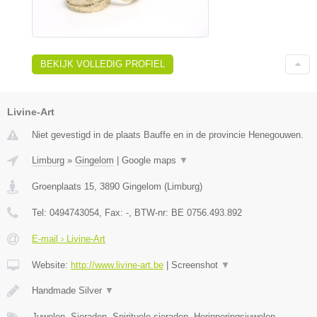
BEKIJK VOLLEDIG PROFIEL
Livine-Art
Niet gevestigd in de plaats Bauffe en in de provincie Henegouwen.
Limburg
»
Gingelom
|
Google maps
▼
Groenplaats 15
,
3890
Gingelom
(
Limburg
)
Tel:
0494743054
, Fax:
-
, BTW-nr:
BE 0756.493.892
E-mail › Livine-Art
Website:
http://www.livine-art.be
|
Screenshot
▼
Handmade Silver
▼
Juwelen, Sieraden, Spirituele sieraden, Herinneringsjuwelen,