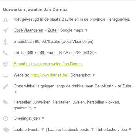
Uurwerken juwelen Jan Dornez
Niet gevestigd in de plaats Bauffe en in de provincie Henegouwen.
Oost-Vlaanderen
»
Zulte
|
Google maps
▼
Staatsbaan 90
,
9870
Zulte
(
Oost-Vlaanderen
)
Tel:
09 388 72 89
, Fax:
-
, BTW-nr:
782 043 395
E-mail › Uurwerken juwelen Jan Dornez
Website:
http://www.dornez.be
|
Screenshot
▼
Onze winkel is gelegen langs de drukke baan Gent-Kortrijk te Zulte.
▼
Herstellen uurwerken, Herstellen juwelen, herstellen klokken,
goudsmid,
▼
Openingstijden
▼
Laatste tweets
▼
|
Laatste facebook posts
▼
|
Introductie video
▼