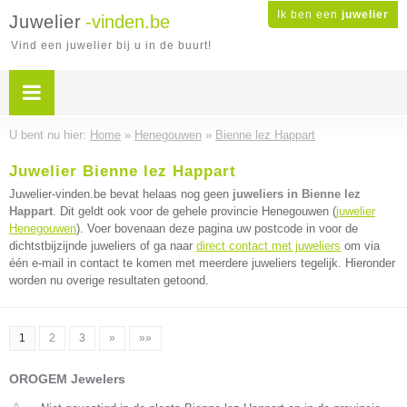
Ik ben een
juwelier
Juwelier
-vinden.be
Vind een juwelier bij u in de buurt!
U bent nu hier:
Home
»
Henegouwen
»
Bienne lez Happart
Juwelier Bienne lez Happart
Juwelier-vinden.be bevat helaas nog geen
juweliers in Bienne lez
Happart
. Dit geldt ook voor de gehele provincie Henegouwen (
juwelier
Henegouwen
). Voer bovenaan deze pagina uw postcode in voor de
dichtstbijzijnde juweliers of ga naar
direct contact met juweliers
om via
één e-mail in contact te komen met meerdere juweliers tegelijk. Hieronder
worden nu overige resultaten getoond.
1
2
3
»
»»
OROGEM Jewelers