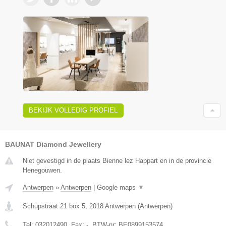
BEKIJK VOLLEDIG PROFIEL
BAUNAT Diamond Jewellery
Niet gevestigd in de plaats Bienne lez Happart en in de provincie
Henegouwen.
Antwerpen
»
Antwerpen
|
Google maps
▼
Schupstraat 21 box 5
,
2018
Antwerpen
(
Antwerpen
)
Tel:
032012490
, Fax:
-
, BTW-nr:
BE0899153574