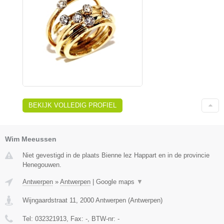
BEKIJK VOLLEDIG PROFIEL
Wim Meeussen
Niet gevestigd in de plaats Bienne lez Happart en in de provincie
Henegouwen.
Antwerpen
»
Antwerpen
|
Google maps
▼
Wijngaardstraat 11
,
2000
Antwerpen
(
Antwerpen
)
Tel:
032321913
, Fax:
-
, BTW-nr:
-