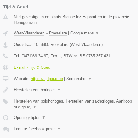
Tijd & Goud
Niet gevestigd in de plaats Bienne lez Happart en in de provincie
Henegouwen.
West-Vlaanderen
»
Roeselare
|
Google maps
▼
Ooststraat 10
,
8800
Roeselare
(
West-Vlaanderen
)
Tel:
(0471)86 74 67
, Fax:
-
, BTW-nr:
BE 0785 357 431
E-mail › Tijd & Goud
Website:
https://tijdgoud.be
|
Screenshot
▼
Herstellen van horloges
▼
Herstellen van polshorloges, Herstellen van zakhorloges, Aankoop
oud goud,
▼
Openingstijden
▼
Laatste facebook posts
▼