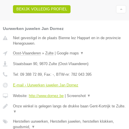
BEKIJK VOLLEDIG PROFIEL
Uurwerken juwelen Jan Dornez
Niet gevestigd in de plaats Bienne lez Happart en in de provincie
Henegouwen.
Oost-Vlaanderen
»
Zulte
|
Google maps
▼
Staatsbaan 90
,
9870
Zulte
(
Oost-Vlaanderen
)
Tel:
09 388 72 89
, Fax:
-
, BTW-nr:
782 043 395
E-mail › Uurwerken juwelen Jan Dornez
Website:
http://www.dornez.be
|
Screenshot
▼
Onze winkel is gelegen langs de drukke baan Gent-Kortrijk te Zulte.
▼
Herstellen uurwerken, Herstellen juwelen, herstellen klokken,
goudsmid,
▼