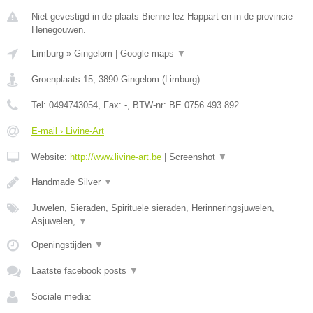
Niet gevestigd in de plaats Bienne lez Happart en in de provincie
Henegouwen.
Limburg
»
Gingelom
|
Google maps
▼
Groenplaats 15
,
3890
Gingelom
(
Limburg
)
Tel:
0494743054
, Fax:
-
, BTW-nr:
BE 0756.493.892
E-mail › Livine-Art
Website:
http://www.livine-art.be
|
Screenshot
▼
Handmade Silver
▼
Juwelen, Sieraden, Spirituele sieraden, Herinneringsjuwelen,
Asjuwelen,
▼
Openingstijden
▼
Laatste facebook posts
▼
Sociale media: