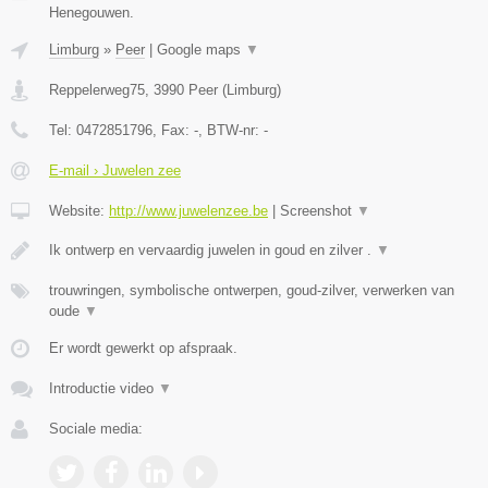
Henegouwen.
Limburg
»
Peer
|
Google maps
▼
Reppelerweg75
,
3990
Peer
(
Limburg
)
Tel:
0472851796
, Fax:
-
, BTW-nr:
-
E-mail › Juwelen zee
Website:
http://www.juwelenzee.be
|
Screenshot
▼
Ik ontwerp en vervaardig juwelen in goud en zilver .
▼
trouwringen, symbolische ontwerpen, goud-zilver, verwerken van
oude
▼
Er wordt gewerkt op afspraak.
Introductie video
▼
Sociale media: