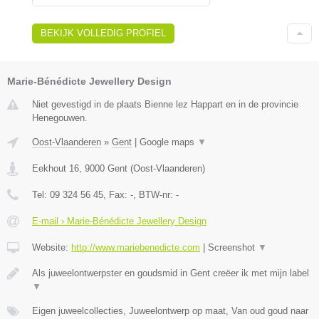
BEKIJK VOLLEDIG PROFIEL
Marie-Bénédicte Jewellery Design
Niet gevestigd in de plaats Bienne lez Happart en in de provincie
Henegouwen.
Oost-Vlaanderen
»
Gent
|
Google maps
▼
Eekhout 16
,
9000
Gent
(
Oost-Vlaanderen
)
Tel:
09 324 56 45
, Fax:
-
, BTW-nr:
-
E-mail › Marie-Bénédicte Jewellery Design
Website:
http://www.mariebenedicte.com
|
Screenshot
▼
Als juweelontwerpster en goudsmid in Gent creëer ik met mijn label
▼
Eigen juweelcollecties, Juweelontwerp op maat, Van oud goud naar