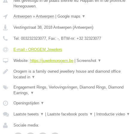
Niet gevestigd in de plaats Bienne lez Happart en in de provincie
Henegouwen.
Antwerpen
»
Antwerpen
|
Google maps
▼
Vestingstraat 38
,
2018
Antwerpen
(
Antwerpen
)
Tel:
003232323077
, Fax:
-
, BTW-nr:
+32 32323077
E-mail › OROGEM Jewelers
Website:
https://juwelenorogem.be
|
Screenshot
▼
Orogem is a family owned jewellery house and diamond office
located in
▼
Engagement Rings, Verlovingsringen, Diamond Rings, Diamond
Earrings,
▼
Openingstijden
▼
Laatste tweets
▼
|
Laatste facebook posts
▼
|
Introductie video
▼
Sociale media: