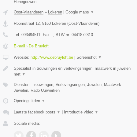
Henegouwen.
Oost-Vlaanderen
»
Lokeren
|
Google maps
▼
Roomstraat 12
,
9160
Lokeren
(
Oost-Vlaanderen
)
Tel:
093494511
, Fax:
-
, BTW-nr:
0441872810
E-mail › De Bruyloft
Website:
http://www.debruyloft.be
|
Screenshot
▼
Specialist in trouwringen en verlovingsringen, maatwerk in juwelen
met
▼
Diensten: Trouwringen, Verlovingsringen, Juwelen, Maatwerk
Juwelen, Rado Uurwerken
Openingstijden
▼
Laatste facebook posts
▼
|
Introductie video
▼
Sociale media: