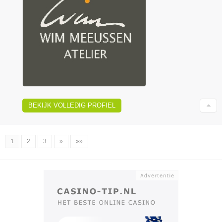
BEKIJK VOLLEDIG PROFIEL
1
2
3
»
»»