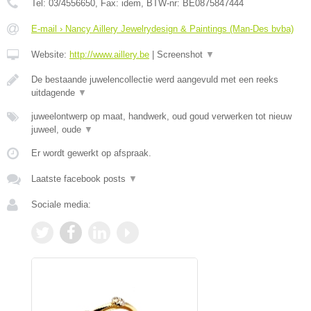
Tel:
03/4556650
, Fax:
idem
, BTW-nr:
BE0875847444
E-mail › Nancy Aillery Jewelrydesign & Paintings (Man-Des bvba)
Website:
http://www.aillery.be
|
Screenshot
▼
De bestaande juwelencollectie werd aangevuld met een reeks
uitdagende
▼
juweelontwerp op maat, handwerk, oud goud verwerken tot nieuw
juweel, oude
▼
Er wordt gewerkt op afspraak.
Laatste facebook posts
▼
Sociale media: