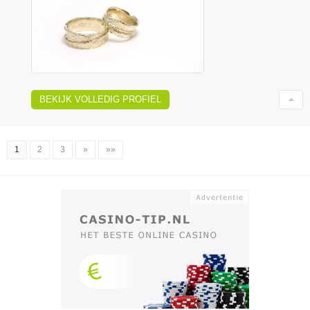
BEKIJK VOLLEDIG PROFIEL
1
2
3
»
»»