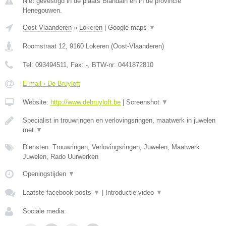
Niet gevestigd in de plaats Blandain en in de provincie
Henegouwen.
Oost-Vlaanderen
»
Lokeren
|
Google maps
▼
Roomstraat 12
,
9160
Lokeren
(
Oost-Vlaanderen
)
Tel:
093494511
, Fax:
-
, BTW-nr:
0441872810
E-mail › De Bruyloft
Website:
http://www.debruyloft.be
|
Screenshot
▼
Specialist in trouwringen en verlovingsringen, maatwerk in juwelen
met
▼
Diensten: Trouwringen, Verlovingsringen, Juwelen, Maatwerk
Juwelen, Rado Uurwerken
Openingstijden
▼
Laatste facebook posts
▼
|
Introductie video
▼
Sociale media: