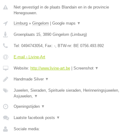
Niet gevestigd in de plaats Blandain en in de provincie
Henegouwen.
Limburg
»
Gingelom
|
Google maps
▼
Groenplaats 15
,
3890
Gingelom
(
Limburg
)
Tel:
0494743054
, Fax:
-
, BTW-nr:
BE 0756.493.892
E-mail › Livine-Art
Website:
http://www.livine-art.be
|
Screenshot
▼
Handmade Silver
▼
Juwelen, Sieraden, Spirituele sieraden, Herinneringsjuwelen,
Asjuwelen,
▼
Openingstijden
▼
Laatste facebook posts
▼
Sociale media: