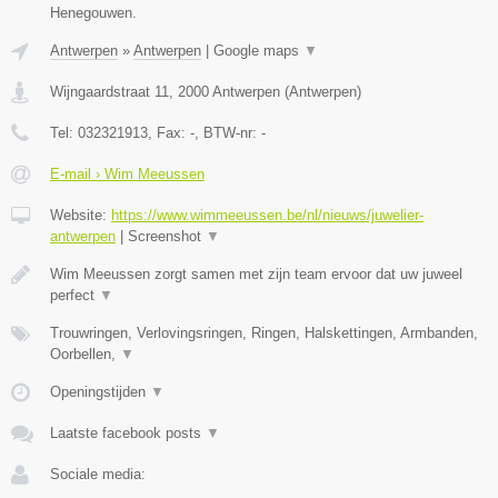
Henegouwen.
Antwerpen
»
Antwerpen
|
Google maps
▼
Wijngaardstraat 11
,
2000
Antwerpen
(
Antwerpen
)
Tel:
032321913
, Fax:
-
, BTW-nr:
-
E-mail › Wim Meeussen
Website:
https://www.wimmeeussen.be/nl/nieuws/juwelier-
antwerpen
|
Screenshot
▼
Wim Meeussen zorgt samen met zijn team ervoor dat uw juweel
perfect
▼
Trouwringen, Verlovingsringen, Ringen, Halskettingen, Armbanden,
Oorbellen,
▼
Openingstijden
▼
Laatste facebook posts
▼
Sociale media: