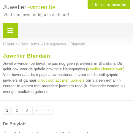
Ik ben een
juwelier
Juwelier
-vinden.be
Vind een juwelier bij u in de buurt!
U bent nu hier:
Home
»
Henegouwen
»
Blandain
Juwelier Blandain
Juwelier-vinden.be bevat helaas nog geen
juweliers in Blandain
. Dit
geldt ook voor de gehele provincie Henegouwen (
juwelier Henegouwen
).
Voer bovenaan deze pagina uw postcode in voor de dichtstbijzijnde
juweliers of ga naar
direct contact met juweliers
om via één e-mail in
contact te komen met meerdere juweliers tegelijk. Hieronder worden nu
overige resultaten getoond.
1
2
3
»
»»
De Bruyloft