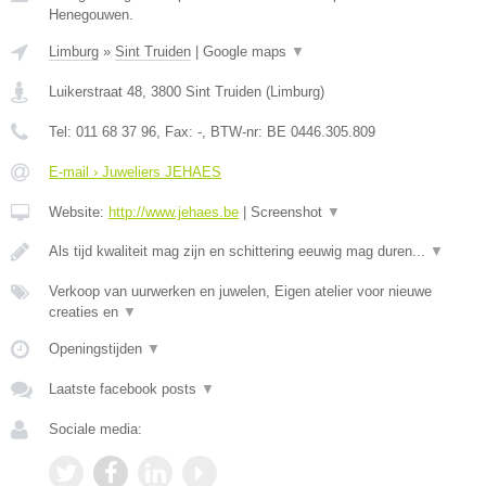
Henegouwen.
Limburg
»
Sint Truiden
|
Google maps
▼
Luikerstraat 48
,
3800
Sint Truiden
(
Limburg
)
Tel:
011 68 37 96
, Fax:
-
, BTW-nr:
BE 0446.305.809
E-mail › Juweliers JEHAES
Website:
http://www.jehaes.be
|
Screenshot
▼
Als tijd kwaliteit mag zijn en schittering eeuwig mag duren...
▼
Verkoop van uurwerken en juwelen, Eigen atelier voor nieuwe
creaties en
▼
Openingstijden
▼
Laatste facebook posts
▼
Sociale media: