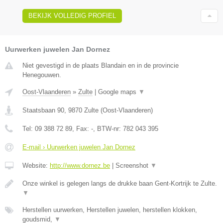
BEKIJK VOLLEDIG PROFIEL
Uurwerken juwelen Jan Dornez
Niet gevestigd in de plaats Blandain en in de provincie
Henegouwen.
Oost-Vlaanderen
»
Zulte
|
Google maps
▼
Staatsbaan 90
,
9870
Zulte
(
Oost-Vlaanderen
)
Tel:
09 388 72 89
, Fax:
-
, BTW-nr:
782 043 395
E-mail › Uurwerken juwelen Jan Dornez
Website:
http://www.dornez.be
|
Screenshot
▼
Onze winkel is gelegen langs de drukke baan Gent-Kortrijk te Zulte.
▼
Herstellen uurwerken, Herstellen juwelen, herstellen klokken,
goudsmid,
▼