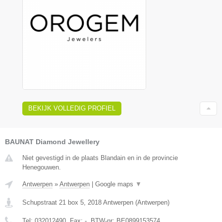
BEKIJK VOLLEDIG PROFIEL
BAUNAT Diamond Jewellery
Niet gevestigd in de plaats Blandain en in de provincie
Henegouwen.
Antwerpen
»
Antwerpen
|
Google maps
▼
Schupstraat 21 box 5
,
2018
Antwerpen
(
Antwerpen
)
Tel:
032012490
, Fax:
-
, BTW-nr:
BE0899153574