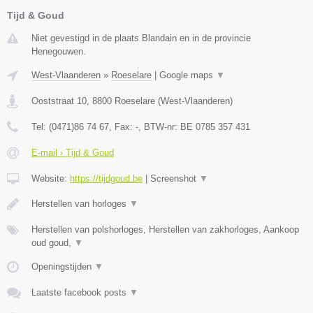
Tijd & Goud
Niet gevestigd in de plaats Blandain en in de provincie
Henegouwen.
West-Vlaanderen
»
Roeselare
|
Google maps
▼
Ooststraat 10
,
8800
Roeselare
(
West-Vlaanderen
)
Tel:
(0471)86 74 67
, Fax:
-
, BTW-nr:
BE 0785 357 431
E-mail › Tijd & Goud
Website:
https://tijdgoud.be
|
Screenshot
▼
Herstellen van horloges
▼
Herstellen van polshorloges, Herstellen van zakhorloges, Aankoop
oud goud,
▼
Openingstijden
▼
Laatste facebook posts
▼