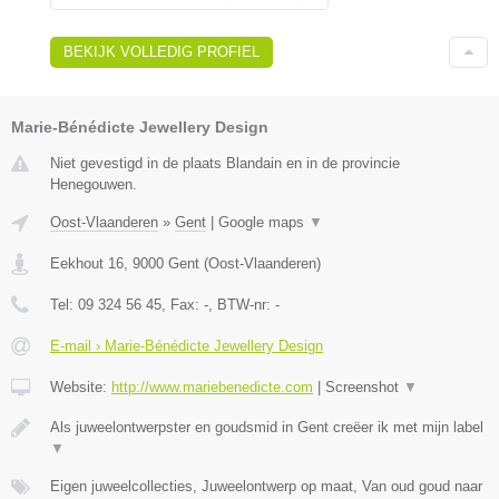
BEKIJK VOLLEDIG PROFIEL
Marie-Bénédicte Jewellery Design
Niet gevestigd in de plaats Blandain en in de provincie
Henegouwen.
Oost-Vlaanderen
»
Gent
|
Google maps
▼
Eekhout 16
,
9000
Gent
(
Oost-Vlaanderen
)
Tel:
09 324 56 45
, Fax:
-
, BTW-nr:
-
E-mail › Marie-Bénédicte Jewellery Design
Website:
http://www.mariebenedicte.com
|
Screenshot
▼
Als juweelontwerpster en goudsmid in Gent creëer ik met mijn label
▼
Eigen juweelcollecties, Juweelontwerp op maat, Van oud goud naar