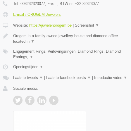
Tel:
003232323077
, Fax:
-
, BTW-nr:
+32 32323077
E-mail › OROGEM Jewelers
Website:
https://juwelenorogem.be
|
Screenshot
▼
Orogem is a family owned jewellery house and diamond office
located in
▼
Engagement Rings, Verlovingsringen, Diamond Rings, Diamond
Earrings,
▼
Openingstijden
▼
Laatste tweets
▼
|
Laatste facebook posts
▼
|
Introductie video
▼
Sociale media: