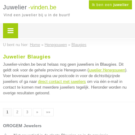
Ik ben een
juwelier
Juwelier
-vinden.be
Vind een juwelier bij u in de buurt!
U bent nu hier:
Home
»
Henegouwen
»
Blaugies
Juwelier Blaugies
Juwelier-vinden.be bevat helaas nog geen
juweliers in Blaugies
. Dit
geldt ook voor de gehele provincie Henegouwen (
juwelier Henegouwen
).
Voer bovenaan deze pagina uw postcode in voor de dichtstbijzijnde
juweliers of ga naar
direct contact met juweliers
om via één e-mail in
contact te komen met meerdere juweliers tegelijk. Hieronder worden nu
overige resultaten getoond.
1
2
3
»
»»
OROGEM Jewelers