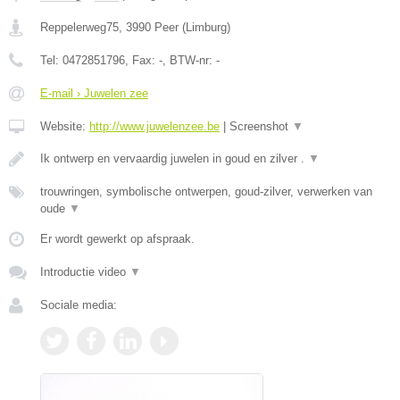
Reppelerweg75
,
3990
Peer
(
Limburg
)
Tel:
0472851796
, Fax:
-
, BTW-nr:
-
E-mail › Juwelen zee
Website:
http://www.juwelenzee.be
|
Screenshot
▼
Ik ontwerp en vervaardig juwelen in goud en zilver .
▼
trouwringen, symbolische ontwerpen, goud-zilver, verwerken van
oude
▼
Er wordt gewerkt op afspraak.
Introductie video
▼
Sociale media: