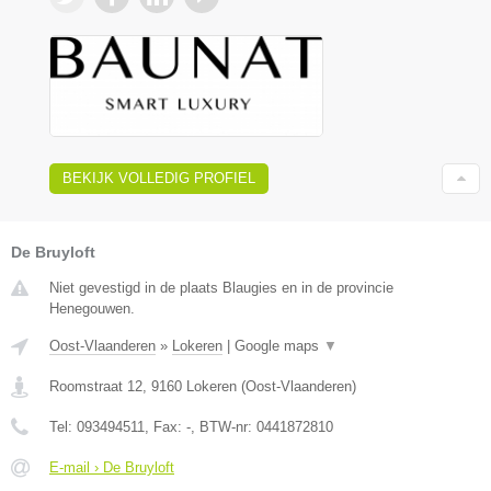
BEKIJK VOLLEDIG PROFIEL
De Bruyloft
Niet gevestigd in de plaats Blaugies en in de provincie
Henegouwen.
Oost-Vlaanderen
»
Lokeren
|
Google maps
▼
Roomstraat 12
,
9160
Lokeren
(
Oost-Vlaanderen
)
Tel:
093494511
, Fax:
-
, BTW-nr:
0441872810
E-mail › De Bruyloft