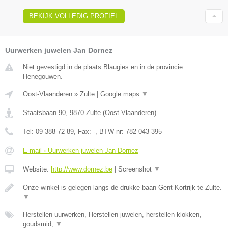
BEKIJK VOLLEDIG PROFIEL
Uurwerken juwelen Jan Dornez
Niet gevestigd in de plaats Blaugies en in de provincie
Henegouwen.
Oost-Vlaanderen
»
Zulte
|
Google maps
▼
Staatsbaan 90
,
9870
Zulte
(
Oost-Vlaanderen
)
Tel:
09 388 72 89
, Fax:
-
, BTW-nr:
782 043 395
E-mail › Uurwerken juwelen Jan Dornez
Website:
http://www.dornez.be
|
Screenshot
▼
Onze winkel is gelegen langs de drukke baan Gent-Kortrijk te Zulte.
▼
Herstellen uurwerken, Herstellen juwelen, herstellen klokken,
goudsmid,
▼