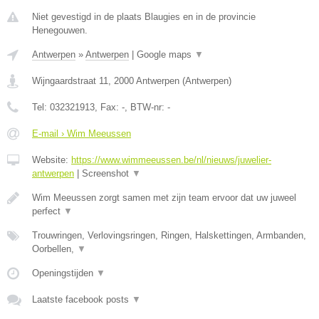
Niet gevestigd in de plaats Blaugies en in de provincie
Henegouwen.
Antwerpen
»
Antwerpen
|
Google maps
▼
Wijngaardstraat 11
,
2000
Antwerpen
(
Antwerpen
)
Tel:
032321913
, Fax:
-
, BTW-nr:
-
E-mail › Wim Meeussen
Website:
https://www.wimmeeussen.be/nl/nieuws/juwelier-
antwerpen
|
Screenshot
▼
Wim Meeussen zorgt samen met zijn team ervoor dat uw juweel
perfect
▼
Trouwringen, Verlovingsringen, Ringen, Halskettingen, Armbanden,
Oorbellen,
▼
Openingstijden
▼
Laatste facebook posts
▼