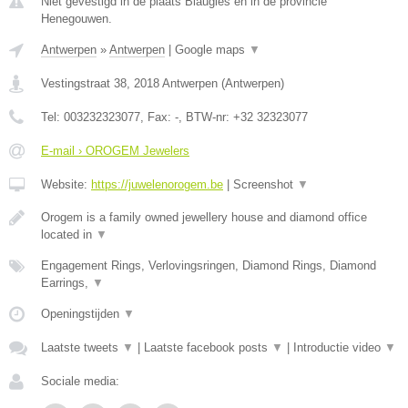
Niet gevestigd in de plaats Blaugies en in de provincie
Henegouwen.
Antwerpen
»
Antwerpen
|
Google maps
▼
Vestingstraat 38
,
2018
Antwerpen
(
Antwerpen
)
Tel:
003232323077
, Fax:
-
, BTW-nr:
+32 32323077
E-mail › OROGEM Jewelers
Website:
https://juwelenorogem.be
|
Screenshot
▼
Orogem is a family owned jewellery house and diamond office
located in
▼
Engagement Rings, Verlovingsringen, Diamond Rings, Diamond
Earrings,
▼
Openingstijden
▼
Laatste tweets
▼
|
Laatste facebook posts
▼
|
Introductie video
▼
Sociale media: