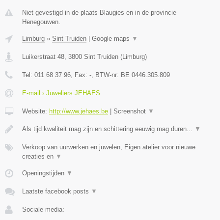
Niet gevestigd in de plaats Blaugies en in de provincie
Henegouwen.
Limburg
»
Sint Truiden
|
Google maps
▼
Luikerstraat 48
,
3800
Sint Truiden
(
Limburg
)
Tel:
011 68 37 96
, Fax:
-
, BTW-nr:
BE 0446.305.809
E-mail › Juweliers JEHAES
Website:
http://www.jehaes.be
|
Screenshot
▼
Als tijd kwaliteit mag zijn en schittering eeuwig mag duren...
▼
Verkoop van uurwerken en juwelen, Eigen atelier voor nieuwe
creaties en
▼
Openingstijden
▼
Laatste facebook posts
▼
Sociale media: