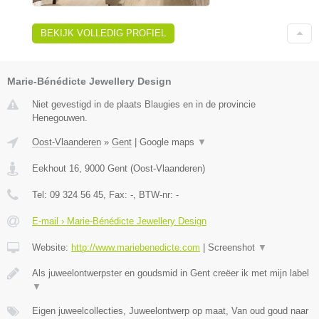
BEKIJK VOLLEDIG PROFIEL
Marie-Bénédicte Jewellery Design
Niet gevestigd in de plaats Blaugies en in de provincie
Henegouwen.
Oost-Vlaanderen
»
Gent
|
Google maps
▼
Eekhout 16
,
9000
Gent
(
Oost-Vlaanderen
)
Tel:
09 324 56 45
, Fax:
-
, BTW-nr:
-
E-mail › Marie-Bénédicte Jewellery Design
Website:
http://www.mariebenedicte.com
|
Screenshot
▼
Als juweelontwerpster en goudsmid in Gent creëer ik met mijn label
▼
Eigen juweelcollecties, Juweelontwerp op maat, Van oud goud naar