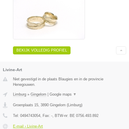
BEKIJK VOLLEDIG PROFIEL
Livine-Art
Niet gevestigd in de plaats Blaugies en in de provincie
Henegouwen.
Limburg
»
Gingelom
|
Google maps
▼
Groenplaats 15
,
3890
Gingelom
(
Limburg
)
Tel:
0494743054
, Fax:
-
, BTW-nr:
BE 0756.493.892
E-mail › Livine-Art