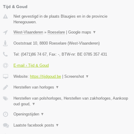
Tijd & Goud
Niet gevestigd in de plaats Blaugies en in de provincie
Henegouwen.
West-Vlaanderen
»
Roeselare
|
Google maps
▼
Ooststraat 10
,
8800
Roeselare
(
West-Vlaanderen
)
Tel:
(0471)86 74 67
, Fax:
-
, BTW-nr:
BE 0785 357 431
E-mail › Tijd & Goud
Website:
https://tijdgoud.be
|
Screenshot
▼
Herstellen van horloges
▼
Herstellen van polshorloges, Herstellen van zakhorloges, Aankoop
oud goud,
▼
Openingstijden
▼
Laatste facebook posts
▼