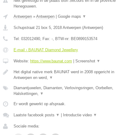
Niet gevestigd in de plaats Bon Secours en in de provincie
Henegouwen.
Antwerpen
»
Antwerpen
|
Google maps
▼
Schupstraat 21 box 5
,
2018
Antwerpen
(
Antwerpen
)
Tel:
032012490
, Fax:
-
, BTW-nr:
BE0899153574
E-mail › BAUNAT Diamond Jewellery
Website:
https://www.baunat.com
|
Screenshot
▼
Het digital native merk BAUNAT werd in 2008 opgericht in
Antwerpen en werd,
▼
Diamantjuwelen, Diamanten, Verlovingsringen, Oorbellen,
Halskettingen,
▼
Er wordt gewerkt op afspraak.
Laatste facebook posts
▼
|
Introductie video
▼
Sociale media: