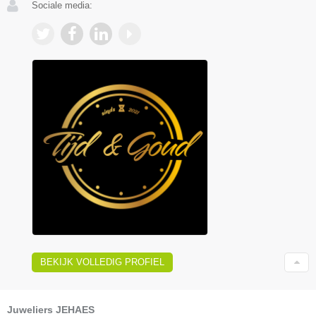
Sociale media:
BEKIJK VOLLEDIG PROFIEL
Juweliers JEHAES