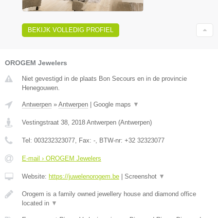
BEKIJK VOLLEDIG PROFIEL
OROGEM Jewelers
Niet gevestigd in de plaats Bon Secours en in de provincie
Henegouwen.
Antwerpen
»
Antwerpen
|
Google maps
▼
Vestingstraat 38
,
2018
Antwerpen
(
Antwerpen
)
Tel:
003232323077
, Fax:
-
, BTW-nr:
+32 32323077
E-mail › OROGEM Jewelers
Website:
https://juwelenorogem.be
|
Screenshot
▼
Orogem is a family owned jewellery house and diamond office
located in
▼