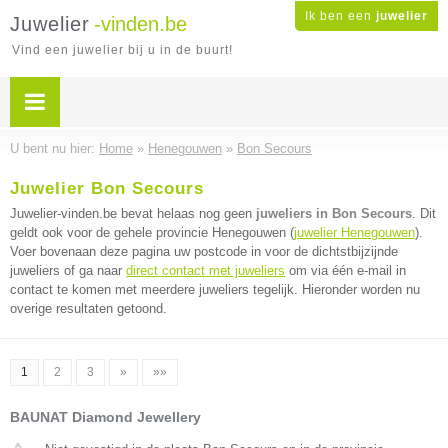
Ik ben een
juwelier
Juwelier
-vinden.be
Vind een juwelier bij u in de buurt!
U bent nu hier:
Home
»
Henegouwen
»
Bon Secours
Juwelier Bon Secours
Juwelier-vinden.be bevat helaas nog geen
juweliers in Bon Secours
. Dit
geldt ook voor de gehele provincie Henegouwen (
juwelier Henegouwen
).
Voer bovenaan deze pagina uw postcode in voor de dichtstbijzijnde
juweliers of ga naar
direct contact met juweliers
om via één e-mail in
contact te komen met meerdere juweliers tegelijk. Hieronder worden nu
overige resultaten getoond.
1
2
3
»
»»
BAUNAT Diamond Jewellery