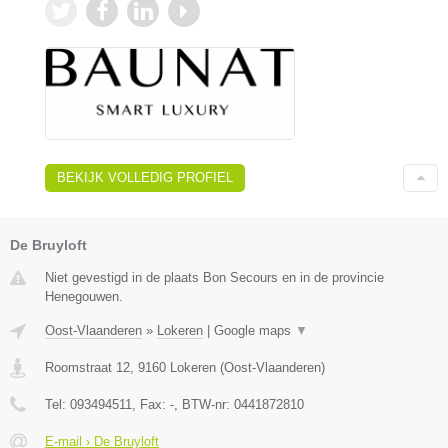
BEKIJK VOLLEDIG PROFIEL
De Bruyloft
Niet gevestigd in de plaats Bon Secours en in de provincie
Henegouwen.
Oost-Vlaanderen
»
Lokeren
|
Google maps
▼
Roomstraat 12
,
9160
Lokeren
(
Oost-Vlaanderen
)
Tel:
093494511
, Fax:
-
, BTW-nr:
0441872810
E-mail › De Bruyloft