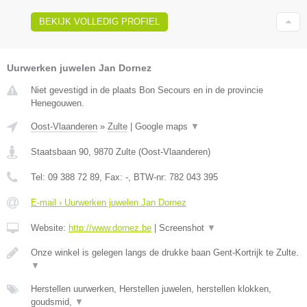
BEKIJK VOLLEDIG PROFIEL
Uurwerken juwelen Jan Dornez
Niet gevestigd in de plaats Bon Secours en in de provincie
Henegouwen.
Oost-Vlaanderen
»
Zulte
|
Google maps
▼
Staatsbaan 90
,
9870
Zulte
(
Oost-Vlaanderen
)
Tel:
09 388 72 89
, Fax:
-
, BTW-nr:
782 043 395
E-mail › Uurwerken juwelen Jan Dornez
Website:
http://www.dornez.be
|
Screenshot
▼
Onze winkel is gelegen langs de drukke baan Gent-Kortrijk te Zulte.
▼
Herstellen uurwerken, Herstellen juwelen, herstellen klokken,
goudsmid,
▼