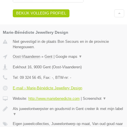
BEKIJK VOLLEDIG PROFIEL
Marie-Bénédicte Jewellery Design
Niet gevestigd in de plaats Bon Secours en in de provincie
Henegouwen.
Oost-Vlaanderen
»
Gent
|
Google maps
▼
Eekhout 16
,
9000
Gent
(
Oost-Vlaanderen
)
Tel:
09 324 56 45
, Fax:
-
, BTW-nr:
-
E-mail › Marie-Bénédicte Jewellery Design
Website:
http://www.mariebenedicte.com
|
Screenshot
▼
Als juweelontwerpster en goudsmid in Gent creëer ik met mijn label
▼
Eigen juweelcollecties, Juweelontwerp op maat, Van oud goud naar