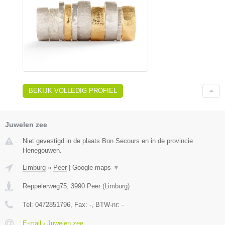
BEKIJK VOLLEDIG PROFIEL
Juwelen zee
Niet gevestigd in de plaats Bon Secours en in de provincie
Henegouwen.
Limburg
»
Peer
|
Google maps
▼
Reppelerweg75
,
3990
Peer
(
Limburg
)
Tel:
0472851796
, Fax:
-
, BTW-nr:
-
E-mail › Juwelen zee