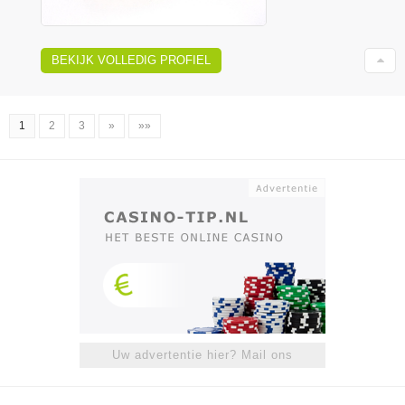
BEKIJK VOLLEDIG PROFIEL
1
2
3
»
»»
Uw advertentie hier? Mail ons