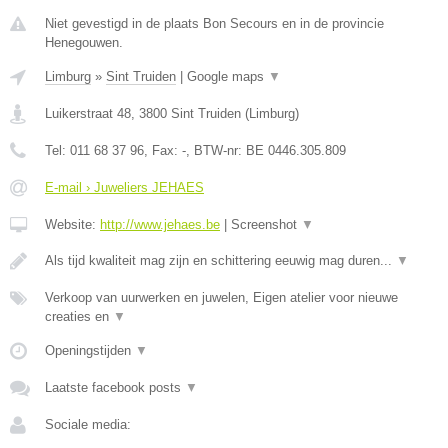
Niet gevestigd in de plaats Bon Secours en in de provincie
Henegouwen.
Limburg
»
Sint Truiden
|
Google maps
▼
Luikerstraat 48
,
3800
Sint Truiden
(
Limburg
)
Tel:
011 68 37 96
, Fax:
-
, BTW-nr:
BE 0446.305.809
E-mail › Juweliers JEHAES
Website:
http://www.jehaes.be
|
Screenshot
▼
Als tijd kwaliteit mag zijn en schittering eeuwig mag duren...
▼
Verkoop van uurwerken en juwelen, Eigen atelier voor nieuwe
creaties en
▼
Openingstijden
▼
Laatste facebook posts
▼
Sociale media: