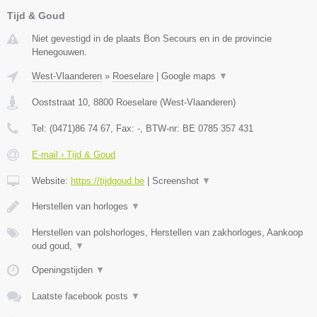
Tijd & Goud
Niet gevestigd in de plaats Bon Secours en in de provincie
Henegouwen.
West-Vlaanderen
»
Roeselare
|
Google maps
▼
Ooststraat 10
,
8800
Roeselare
(
West-Vlaanderen
)
Tel:
(0471)86 74 67
, Fax:
-
, BTW-nr:
BE 0785 357 431
E-mail › Tijd & Goud
Website:
https://tijdgoud.be
|
Screenshot
▼
Herstellen van horloges
▼
Herstellen van polshorloges, Herstellen van zakhorloges, Aankoop
oud goud,
▼
Openingstijden
▼
Laatste facebook posts
▼