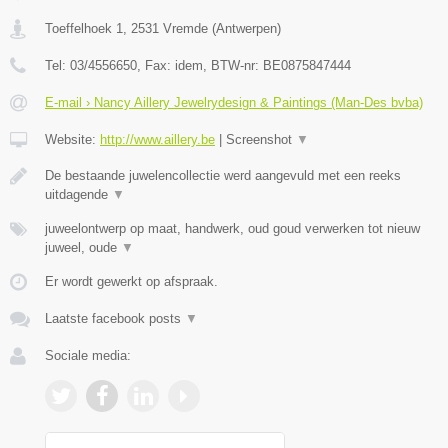
Toeffelhoek 1
,
2531
Vremde
(
Antwerpen
)
Tel:
03/4556650
, Fax:
idem
, BTW-nr:
BE0875847444
E-mail › Nancy Aillery Jewelrydesign & Paintings (Man-Des bvba)
Website:
http://www.aillery.be
|
Screenshot
▼
De bestaande juwelencollectie werd aangevuld met een reeks
uitdagende
▼
juweelontwerp op maat, handwerk, oud goud verwerken tot nieuw
juweel, oude
▼
Er wordt gewerkt op afspraak.
Laatste facebook posts
▼
Sociale media: