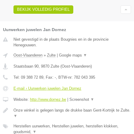
BEKIJK VOLLEDIG PROFIEL
Uurwerken juwelen Jan Dornez
Niet gevestigd in de plaats Bougnies en in de provincie
Henegouwen.
Oost-Vlaanderen
»
Zulte
|
Google maps
▼
Staatsbaan 90
,
9870
Zulte
(
Oost-Vlaanderen
)
Tel:
09 388 72 89
, Fax:
-
, BTW-nr:
782 043 395
E-mail › Uurwerken juwelen Jan Dornez
Website:
http://www.dornez.be
|
Screenshot
▼
Onze winkel is gelegen langs de drukke baan Gent-Kortrijk te Zulte.
▼
Herstellen uurwerken, Herstellen juwelen, herstellen klokken,
goudsmid,
▼