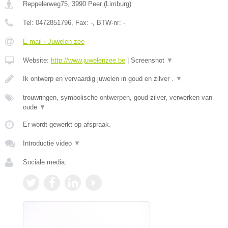
Reppelerweg75
,
3990
Peer
(
Limburg
)
Tel:
0472851796
, Fax:
-
, BTW-nr:
-
E-mail › Juwelen zee
Website:
http://www.juwelenzee.be
|
Screenshot
▼
Ik ontwerp en vervaardig juwelen in goud en zilver .
▼
trouwringen, symbolische ontwerpen, goud-zilver, verwerken van
oude
▼
Er wordt gewerkt op afspraak.
Introductie video
▼
Sociale media: