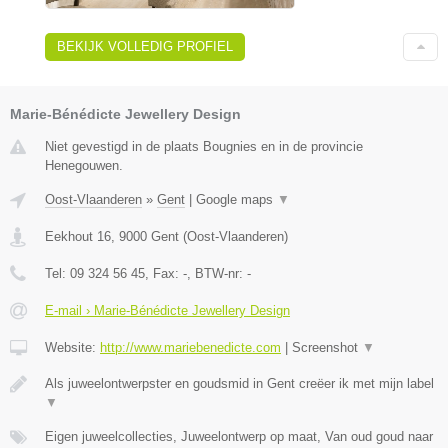
BEKIJK VOLLEDIG PROFIEL
Marie-Bénédicte Jewellery Design
Niet gevestigd in de plaats Bougnies en in de provincie
Henegouwen.
Oost-Vlaanderen
»
Gent
|
Google maps
▼
Eekhout 16
,
9000
Gent
(
Oost-Vlaanderen
)
Tel:
09 324 56 45
, Fax:
-
, BTW-nr:
-
E-mail › Marie-Bénédicte Jewellery Design
Website:
http://www.mariebenedicte.com
|
Screenshot
▼
Als juweelontwerpster en goudsmid in Gent creëer ik met mijn label
▼
Eigen juweelcollecties, Juweelontwerp op maat, Van oud goud naar