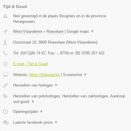
Tijd & Goud
Niet gevestigd in de plaats Bougnies en in de provincie
Henegouwen.
West-Vlaanderen
»
Roeselare
|
Google maps
▼
Ooststraat 10
,
8800
Roeselare
(
West-Vlaanderen
)
Tel:
(0471)86 74 67
, Fax:
-
, BTW-nr:
BE 0785 357 431
E-mail › Tijd & Goud
Website:
https://tijdgoud.be
|
Screenshot
▼
Herstellen van horloges
▼
Herstellen van polshorloges, Herstellen van zakhorloges, Aankoop
oud goud,
▼
Openingstijden
▼
Laatste facebook posts
▼