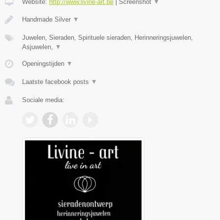
Website:
http://www.livine-art.be
|
Screenshot
▼
Handmade Silver
▼
Juwelen, Sieraden, Spirituele sieraden, Herinneringsjuwelen,
Asjuwelen,
▼
Openingstijden
▼
Laatste facebook posts
▼
Sociale media: