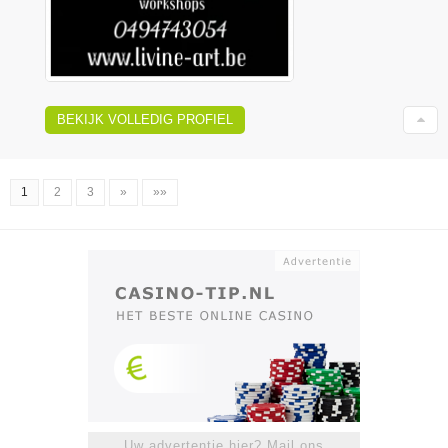
BEKIJK VOLLEDIG PROFIEL
1
2
3
»
»»
Uw advertentie hier? Mail ons