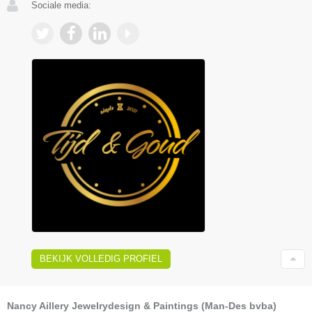
Sociale media:
BEKIJK VOLLEDIG PROFIEL
Nancy Aillery Jewelrydesign & Paintings (Man-Des bvba)