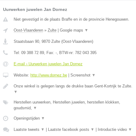
Uurwerken juwelen Jan Dornez
Niet gevestigd in de plaats Braffe en in de provincie Henegouwen.
Oost-Vlaanderen
»
Zulte
|
Google maps
▼
Staatsbaan 90
,
9870
Zulte
(
Oost-Vlaanderen
)
Tel:
09 388 72 89
, Fax:
-
, BTW-nr:
782 043 395
E-mail › Uurwerken juwelen Jan Dornez
Website:
http://www.dornez.be
|
Screenshot
▼
Onze winkel is gelegen langs de drukke baan Gent-Kortrijk te Zulte.
▼
Herstellen uurwerken, Herstellen juwelen, herstellen klokken,
goudsmid,
▼
Openingstijden
▼
Laatste tweets
▼
|
Laatste facebook posts
▼
|
Introductie video
▼