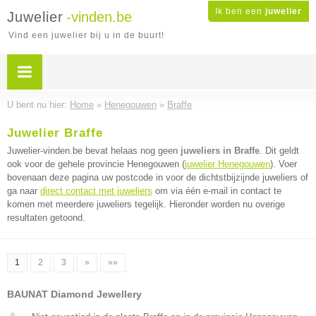
Ik ben een
juwelier
Juwelier
-vinden.be
Vind een juwelier bij u in de buurt!
U bent nu hier:
Home
»
Henegouwen
»
Braffe
Juwelier Braffe
Juwelier-vinden.be bevat helaas nog geen
juweliers in Braffe
. Dit geldt
ook voor de gehele provincie Henegouwen (
juwelier Henegouwen
). Voer
bovenaan deze pagina uw postcode in voor de dichtstbijzijnde juweliers of
ga naar
direct contact met juweliers
om via één e-mail in contact te
komen met meerdere juweliers tegelijk. Hieronder worden nu overige
resultaten getoond.
1
2
3
»
»»
BAUNAT Diamond Jewellery