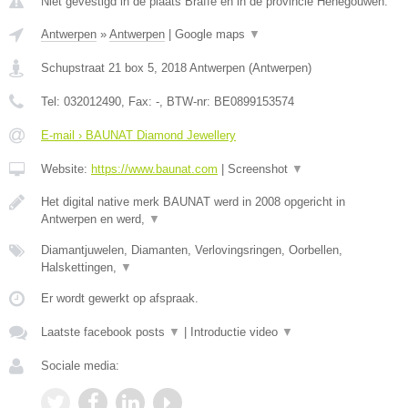
Niet gevestigd in de plaats Braffe en in de provincie Henegouwen.
Antwerpen
»
Antwerpen
|
Google maps
▼
Schupstraat 21 box 5
,
2018
Antwerpen
(
Antwerpen
)
Tel:
032012490
, Fax:
-
, BTW-nr:
BE0899153574
E-mail › BAUNAT Diamond Jewellery
Website:
https://www.baunat.com
|
Screenshot
▼
Het digital native merk BAUNAT werd in 2008 opgericht in
Antwerpen en werd,
▼
Diamantjuwelen, Diamanten, Verlovingsringen, Oorbellen,
Halskettingen,
▼
Er wordt gewerkt op afspraak.
Laatste facebook posts
▼
|
Introductie video
▼
Sociale media: