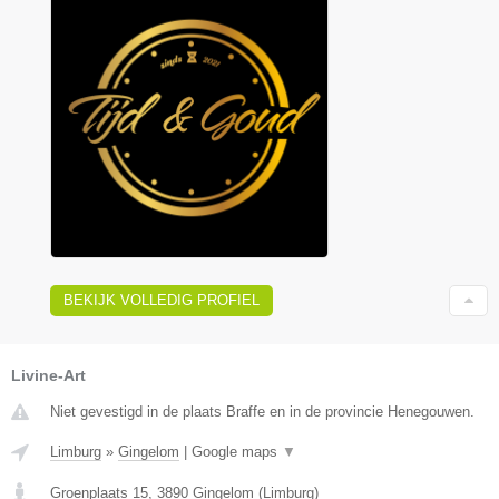
BEKIJK VOLLEDIG PROFIEL
Livine-Art
Niet gevestigd in de plaats Braffe en in de provincie Henegouwen.
Limburg
»
Gingelom
|
Google maps
▼
Groenplaats 15
,
3890
Gingelom
(
Limburg
)