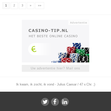
1
2
3
»
»»
Uw advertentie hier? Mail ons
Ik kwam, ik zocht, ik vond - Julius Caesar / 47 v.Chr. ;)