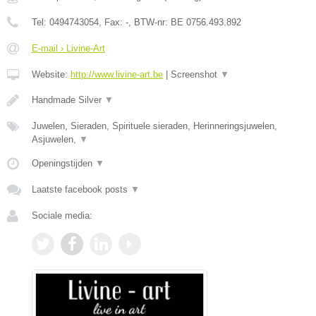
Tel:
0494743054
, Fax:
-
, BTW-nr:
BE 0756.493.892
E-mail › Livine-Art
Website:
http://www.livine-art.be
|
Screenshot
▼
Handmade Silver
▼
Juwelen, Sieraden, Spirituele sieraden, Herinneringsjuwelen,
Asjuwelen,
▼
Openingstijden
▼
Laatste facebook posts
▼
Sociale media: