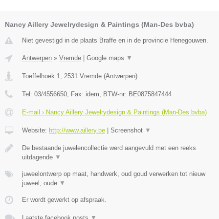
Nancy Aillery Jewelrydesign & Paintings (Man-Des bvba)
Niet gevestigd in de plaats Braffe en in de provincie Henegouwen.
Antwerpen
»
Vremde
|
Google maps
▼
Toeffelhoek 1
,
2531
Vremde
(
Antwerpen
)
Tel:
03/4556650
, Fax:
idem
, BTW-nr:
BE0875847444
E-mail › Nancy Aillery Jewelrydesign & Paintings (Man-Des bvba)
Website:
http://www.aillery.be
|
Screenshot
▼
De bestaande juwelencollectie werd aangevuld met een reeks
uitdagende
▼
juweelontwerp op maat, handwerk, oud goud verwerken tot nieuw
juweel, oude
▼
Er wordt gewerkt op afspraak.
Laatste facebook posts
▼