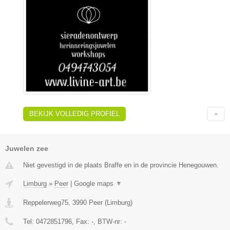
BEKIJK VOLLEDIG PROFIEL
Juwelen zee
Niet gevestigd in de plaats Braffe en in de provincie Henegouwen.
Limburg
»
Peer
|
Google maps
▼
Reppelerweg75
,
3990
Peer
(
Limburg
)
Tel:
0472851796
, Fax:
-
, BTW-nr:
-