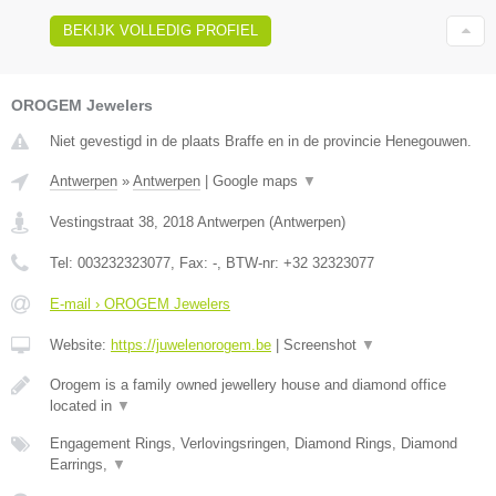
BEKIJK VOLLEDIG PROFIEL
OROGEM Jewelers
Niet gevestigd in de plaats Braffe en in de provincie Henegouwen.
Antwerpen
»
Antwerpen
|
Google maps
▼
Vestingstraat 38
,
2018
Antwerpen
(
Antwerpen
)
Tel:
003232323077
, Fax:
-
, BTW-nr:
+32 32323077
E-mail › OROGEM Jewelers
Website:
https://juwelenorogem.be
|
Screenshot
▼
Orogem is a family owned jewellery house and diamond office
located in
▼
Engagement Rings, Verlovingsringen, Diamond Rings, Diamond
Earrings,
▼