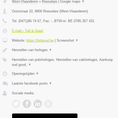
West-Vlaanderen
»
Roeselare
|
Google maps
▼
Ooststraat 10
,
8800
Roeselare
(
West-Vlaanderen
)
Tel:
(0471)86 74 67
, Fax:
-
, BTW-nr:
BE 0785 357 431
E-mail › Tijd & Goud
Website:
https://tijdgoud.be
|
Screenshot
▼
Herstellen van horloges
▼
Herstellen van polshorloges, Herstellen van zakhorloges, Aankoop
oud goud,
▼
Openingstijden
▼
Laatste facebook posts
▼
Sociale media: