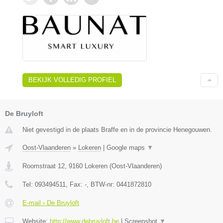
BEKIJK VOLLEDIG PROFIEL
De Bruyloft
Niet gevestigd in de plaats Braffe en in de provincie Henegouwen.
Oost-Vlaanderen
»
Lokeren
|
Google maps
▼
Roomstraat 12
,
9160
Lokeren
(
Oost-Vlaanderen
)
Tel:
093494511
, Fax:
-
, BTW-nr:
0441872810
E-mail › De Bruyloft
Website:
http://www.debruyloft.be
|
Screenshot
▼