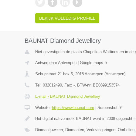
BEKIJK VOLLEDIG PROFIEL
BAUNAT Diamond Jewellery
Niet gevestigd in de plaats Chapelle a Wattines en in de
Antwerpen
»
Antwerpen
|
Google maps
▼
Schupstraat 21 box 5
,
2018
Antwerpen
(
Antwerpen
)
Tel:
032012490
, Fax:
-
, BTW-nr:
BE0899153574
E-mail › BAUNAT Diamond Jewellery
Website:
https://www.baunat.com
|
Screenshot
▼
Het digital native merk BAUNAT werd in 2008 opgericht 
Diamantjuwelen, Diamanten, Verlovingsringen, Oorbellen,