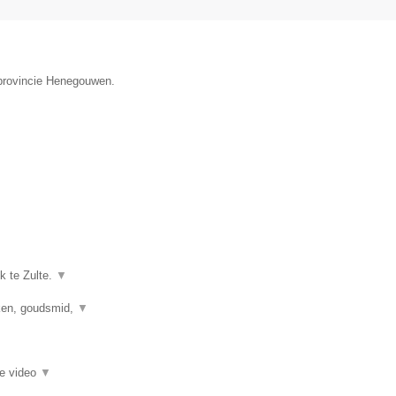
 provincie Henegouwen.
k te Zulte.
▼
kken, goudsmid,
▼
ie video
▼