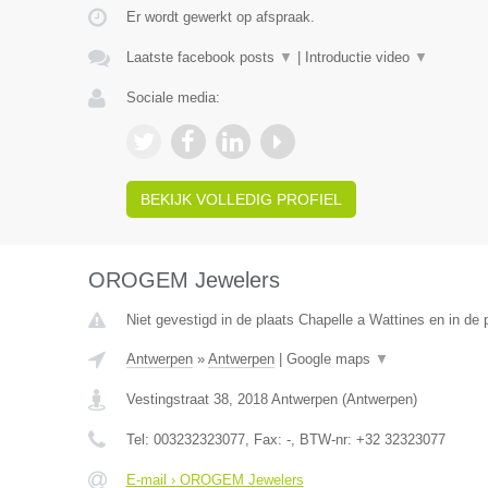
Er wordt gewerkt op afspraak.
Laatste facebook posts
▼
|
Introductie video
▼
Sociale media:
BEKIJK VOLLEDIG PROFIEL
OROGEM Jewelers
Niet gevestigd in de plaats Chapelle a Wattines en in de
Antwerpen
»
Antwerpen
|
Google maps
▼
Vestingstraat 38
,
2018
Antwerpen
(
Antwerpen
)
Tel:
003232323077
, Fax:
-
, BTW-nr:
+32 32323077
E-mail › OROGEM Jewelers