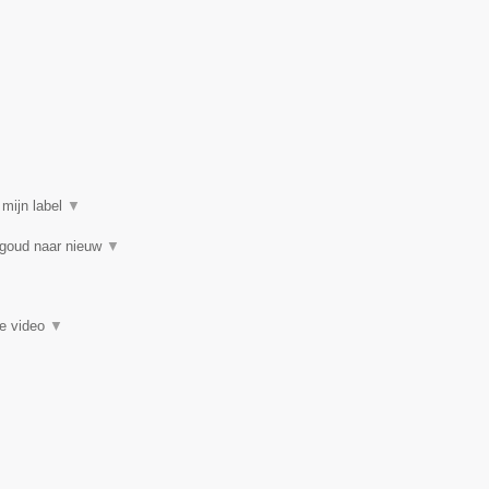
 mijn label
▼
 goud naar nieuw
▼
ie video
▼