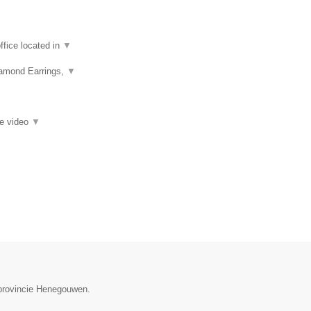
fice located in
▼
iamond Earrings,
▼
ie video
▼
 provincie Henegouwen.