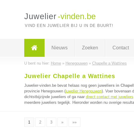
Juwelier
-vinden.be
VIND EEN JUWELIER BIJ U IN DE BUURT!
Nieuws
Zoeken
Contact
U bent nu hier:
Home
»
Henegouwen
»
Chapelle a Wattines
Juwelier Chapelle a Wattines
Juwelier-vinden.be bevat helaas nog geen
juweliers in Chapel
provincie Henegouwen (
juwelier Henegouwen
). Voer bovenaan 
dichtstbijzijnde juweliers of ga naar
direct contact met juweliers
meerdere juweliers tegelijk. Hieronder worden nu overige result
1
2
3
»
»»