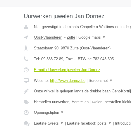
Uurwerken juwelen Jan Dornez
Niet gevestigd in de plaats Chapelle a Wattines en in de
Oost-Vlaanderen
»
Zulte
|
Google maps
▼
Staatsbaan 90
,
9870
Zulte
(
Oost-Vlaanderen
)
Tel:
09 388 72 89
, Fax:
-
, BTW-nr:
782 043 395
E-mail › Uurwerken juwelen Jan Dornez
Website:
http://www.dornez.be
|
Screenshot
▼
Onze winkel is gelegen langs de drukke baan Gent-Kortrij
Herstellen uurwerken, Herstellen juwelen, herstellen klo
Openingstijden
▼
Laatste tweets
▼
|
Laatste facebook posts
▼
|
Introduct