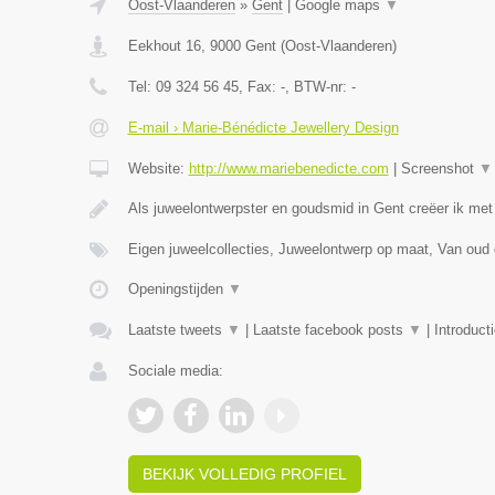
Oost-Vlaanderen
»
Gent
|
Google maps
▼
Eekhout 16
,
9000
Gent
(
Oost-Vlaanderen
)
Tel:
09 324 56 45
, Fax:
-
, BTW-nr:
-
E-mail › Marie-Bénédicte Jewellery Design
Website:
http://www.mariebenedicte.com
|
Screenshot
▼
Als juweelontwerpster en goudsmid in Gent creëer ik met
Eigen juweelcollecties, Juweelontwerp op maat, Van oud
Openingstijden
▼
Laatste tweets
▼
|
Laatste facebook posts
▼
|
Introduct
Sociale media:
BEKIJK VOLLEDIG PROFIEL