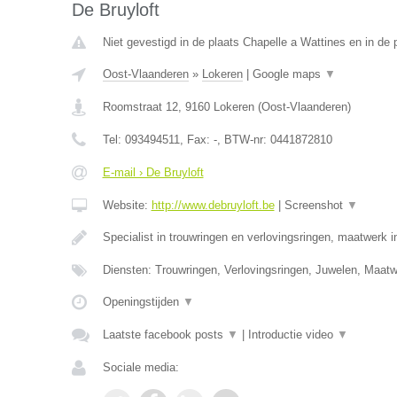
De Bruyloft
Niet gevestigd in de plaats Chapelle a Wattines en in de
Oost-Vlaanderen
»
Lokeren
|
Google maps
▼
Roomstraat 12
,
9160
Lokeren
(
Oost-Vlaanderen
)
Tel:
093494511
, Fax:
-
, BTW-nr:
0441872810
E-mail › De Bruyloft
Website:
http://www.debruyloft.be
|
Screenshot
▼
Specialist in trouwringen en verlovingsringen, maatwerk 
Diensten: Trouwringen, Verlovingsringen, Juwelen, Maa
Openingstijden
▼
Laatste facebook posts
▼
|
Introductie video
▼
Sociale media: