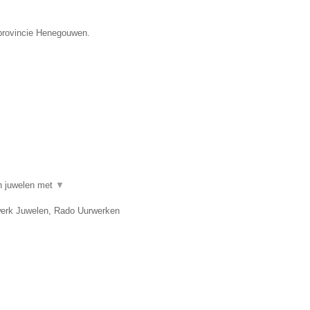
 provincie Henegouwen.
in juwelen met
▼
twerk Juwelen, Rado Uurwerken