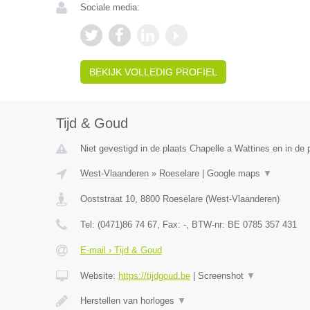
Sociale media:
BEKIJK VOLLEDIG PROFIEL
Tijd & Goud
Niet gevestigd in de plaats Chapelle a Wattines en in de
West-Vlaanderen
»
Roeselare
|
Google maps
▼
Ooststraat 10
,
8800
Roeselare
(
West-Vlaanderen
)
Tel:
(0471)86 74 67
, Fax:
-
, BTW-nr:
BE 0785 357 431
E-mail › Tijd & Goud
Website:
https://tijdgoud.be
|
Screenshot
▼
Herstellen van horloges
▼