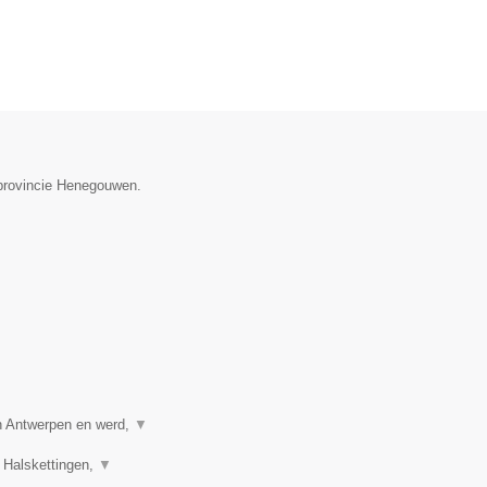
 provincie Henegouwen.
in Antwerpen en werd,
▼
 Halskettingen,
▼