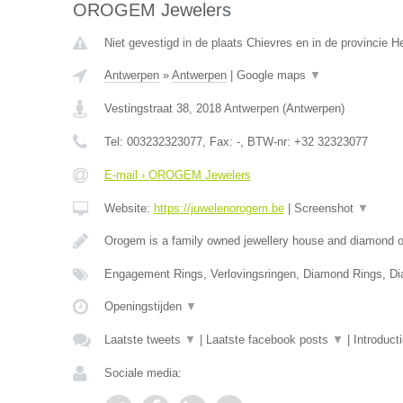
OROGEM Jewelers
Niet gevestigd in de plaats Chievres en in de provincie 
Antwerpen
»
Antwerpen
|
Google maps
▼
Vestingstraat 38
,
2018
Antwerpen
(
Antwerpen
)
Tel:
003232323077
, Fax:
-
, BTW-nr:
+32 32323077
E-mail › OROGEM Jewelers
Website:
https://juwelenorogem.be
|
Screenshot
▼
Orogem is a family owned jewellery house and diamond of
Engagement Rings, Verlovingsringen, Diamond Rings, D
Openingstijden
▼
Laatste tweets
▼
|
Laatste facebook posts
▼
|
Introduct
Sociale media: