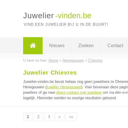
Juwelier
-vinden.be
VIND EEN JUWELIER BIJ U IN DE BUURT!
Nieuws
Zoeken
Contact
U bent nu hier:
Home
»
Henegouwen
»
Chievres
Juwelier Chievres
Juwelier-vinden.be bevat helaas nog geen
juweliers in Chievr
Henegouwen (
juwelier Henegouwen
). Voer bovenaan deze pagin
juweliers of ga naar
direct contact met juweliers
om via één e-ma
tegelijk. Hieronder worden nu overige resultaten getoond.
1
2
3
»
»»