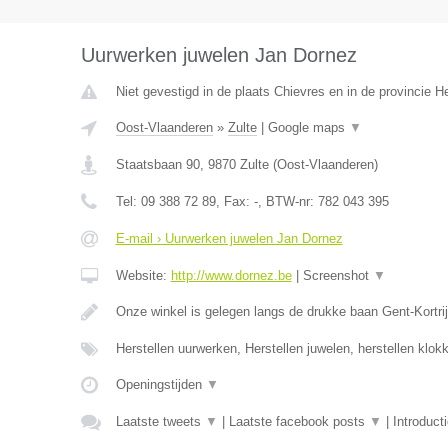
Uurwerken juwelen Jan Dornez
Niet gevestigd in de plaats Chievres en in de provincie 
Oost-Vlaanderen
»
Zulte
|
Google maps
▼
Staatsbaan 90
,
9870
Zulte
(
Oost-Vlaanderen
)
Tel:
09 388 72 89
, Fax:
-
, BTW-nr:
782 043 395
E-mail › Uurwerken juwelen Jan Dornez
Website:
http://www.dornez.be
|
Screenshot
▼
Onze winkel is gelegen langs de drukke baan Gent-Kortrij
Herstellen uurwerken, Herstellen juwelen, herstellen klo
Openingstijden
▼
Laatste tweets
▼
|
Laatste facebook posts
▼
|
Introduct