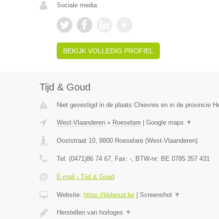
Sociale media:
BEKIJK VOLLEDIG PROFIEL
Tijd & Goud
Niet gevestigd in de plaats Chievres en in de provincie 
West-Vlaanderen
»
Roeselare
|
Google maps
▼
Ooststraat 10
,
8800
Roeselare
(
West-Vlaanderen
)
Tel:
(0471)86 74 67
, Fax:
-
, BTW-nr:
BE 0785 357 431
E-mail › Tijd & Goud
Website:
https://tijdgoud.be
|
Screenshot
▼
Herstellen van horloges
▼