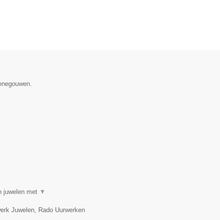
Henegouwen.
in juwelen met
▼
twerk Juwelen, Rado Uurwerken