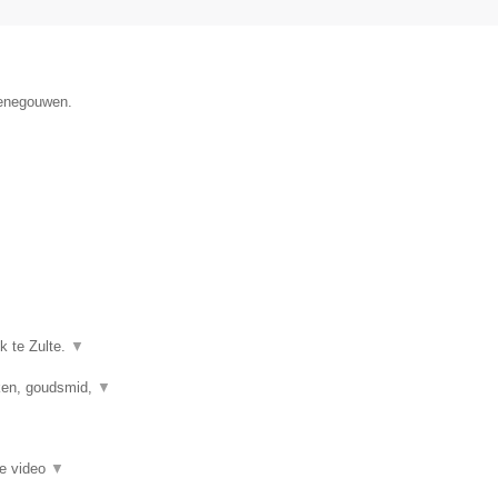
Henegouwen.
k te Zulte.
▼
kken, goudsmid,
▼
ie video
▼