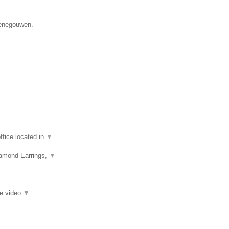
Henegouwen.
fice located in
▼
iamond Earrings,
▼
ie video
▼