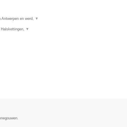
in Antwerpen en werd,
▼
 Halskettingen,
▼
Henegouwen.