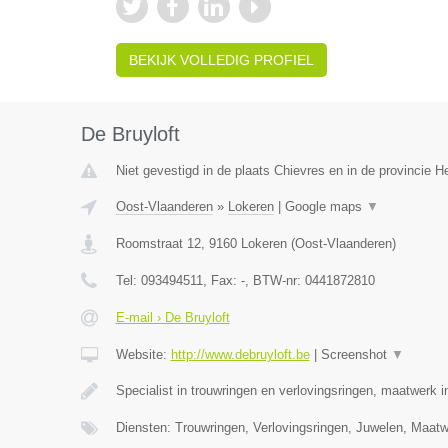
BEKIJK VOLLEDIG PROFIEL
De Bruyloft
Niet gevestigd in de plaats Chievres en in de provincie 
Oost-Vlaanderen
»
Lokeren
|
Google maps
▼
Roomstraat 12
,
9160
Lokeren
(
Oost-Vlaanderen
)
Tel:
093494511
, Fax:
-
, BTW-nr:
0441872810
E-mail › De Bruyloft
Website:
http://www.debruyloft.be
|
Screenshot
▼
Specialist in trouwringen en verlovingsringen, maatwerk 
Diensten: Trouwringen, Verlovingsringen, Juwelen, Maa