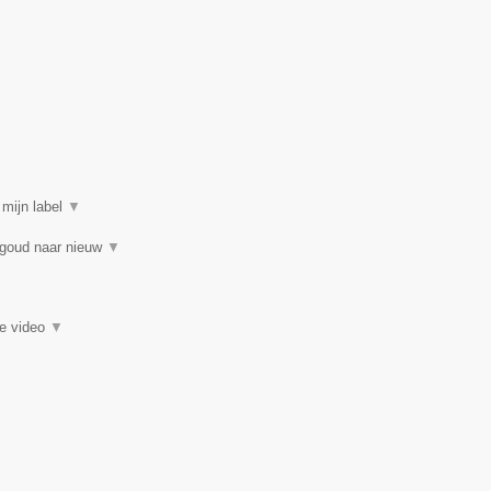
 mijn label
▼
 goud naar nieuw
▼
ie video
▼