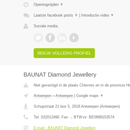
Openingstijden
▼
Laatste facebook posts
▼
|
Introductie video
▼
Sociale media:
BEKIJK VOLLEDIG PROFIEL
BAUNAT Diamond Jewellery
Niet gevestigd in de plaats Chievres en in de provincie 
Antwerpen
»
Antwerpen
|
Google maps
▼
Schupstraat 21 box 5
,
2018
Antwerpen
(
Antwerpen
)
Tel:
032012490
, Fax:
-
, BTW-nr:
BE0899153574
E-mail › BAUNAT Diamond Jewellery