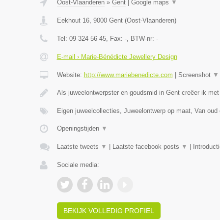
Oost-Vlaanderen
»
Gent
|
Google maps
▼
Eekhout 16
,
9000
Gent
(
Oost-Vlaanderen
)
Tel:
09 324 56 45
, Fax:
-
, BTW-nr:
-
E-mail › Marie-Bénédicte Jewellery Design
Website:
http://www.mariebenedicte.com
|
Screenshot
▼
Als juweelontwerpster en goudsmid in Gent creëer ik met
Eigen juweelcollecties, Juweelontwerp op maat, Van oud
Openingstijden
▼
Laatste tweets
▼
|
Laatste facebook posts
▼
|
Introduct
Sociale media:
BEKIJK VOLLEDIG PROFIEL