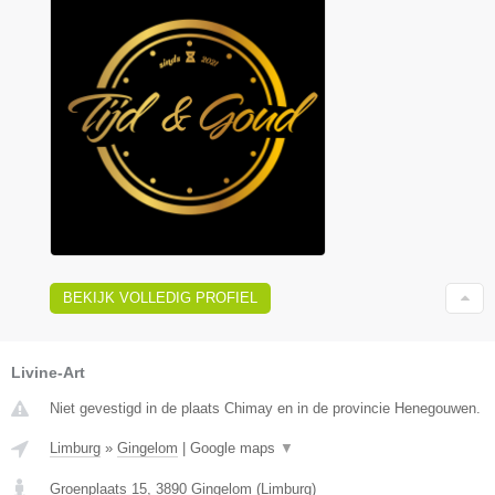
BEKIJK VOLLEDIG PROFIEL
Livine-Art
Niet gevestigd in de plaats Chimay en in de provincie Henegouwen.
Limburg
»
Gingelom
|
Google maps
▼
Groenplaats 15
,
3890
Gingelom
(
Limburg
)