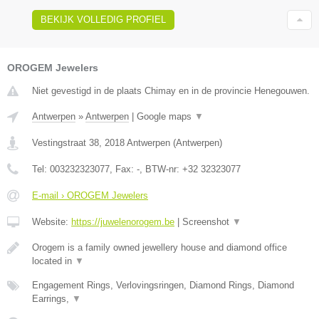
BEKIJK VOLLEDIG PROFIEL
OROGEM Jewelers
Niet gevestigd in de plaats Chimay en in de provincie Henegouwen.
Antwerpen
»
Antwerpen
|
Google maps
▼
Vestingstraat 38
,
2018
Antwerpen
(
Antwerpen
)
Tel:
003232323077
, Fax:
-
, BTW-nr:
+32 32323077
E-mail › OROGEM Jewelers
Website:
https://juwelenorogem.be
|
Screenshot
▼
Orogem is a family owned jewellery house and diamond office
located in
▼
Engagement Rings, Verlovingsringen, Diamond Rings, Diamond
Earrings,
▼