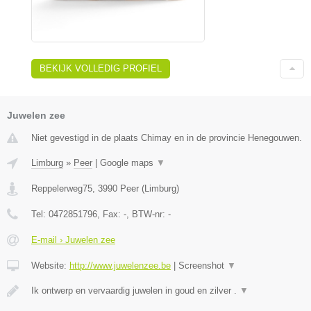
BEKIJK VOLLEDIG PROFIEL
Juwelen zee
Niet gevestigd in de plaats Chimay en in de provincie Henegouwen.
Limburg
»
Peer
|
Google maps
▼
Reppelerweg75
,
3990
Peer
(
Limburg
)
Tel:
0472851796
, Fax:
-
, BTW-nr:
-
E-mail › Juwelen zee
Website:
http://www.juwelenzee.be
|
Screenshot
▼
Ik ontwerp en vervaardig juwelen in goud en zilver .
▼