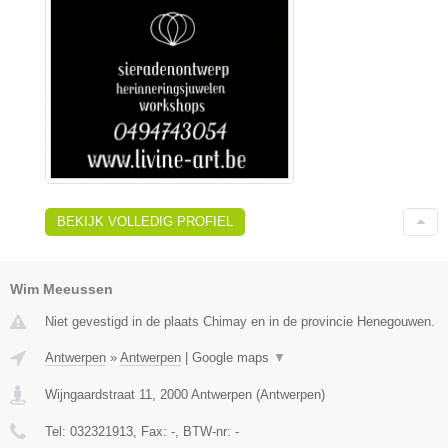
BEKIJK VOLLEDIG PROFIEL
Wim Meeussen
Niet gevestigd in de plaats Chimay en in de provincie Henegouwen.
Antwerpen
»
Antwerpen
|
Google maps
▼
Wijngaardstraat 11
,
2000
Antwerpen
(
Antwerpen
)
Tel:
032321913
, Fax:
-
, BTW-nr:
-