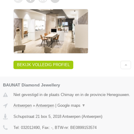
BEKIJK VOLLEDIG PROFIEL
BAUNAT Diamond Jewellery
Niet gevestigd in de plaats Chimay en in de provincie Henegouwen.
Antwerpen
»
Antwerpen
|
Google maps
▼
Schupstraat 21 box 5
,
2018
Antwerpen
(
Antwerpen
)
Tel:
032012490
, Fax:
-
, BTW-nr:
BE0899153574