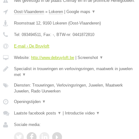
Niet gevestigd in de plaats Chimay en in de provincie Henegouwen.
Oost-Vlaanderen
»
Lokeren
|
Google maps
▼
Roomstraat 12
,
9160
Lokeren
(
Oost-Vlaanderen
)
Tel:
093494511
, Fax:
-
, BTW-nr:
0441872810
E-mail › De Bruyloft
Website:
http://www.debruyloft.be
|
Screenshot
▼
Specialist in trouwringen en verlovingsringen, maatwerk in juwelen
met
▼
Diensten: Trouwringen, Verlovingsringen, Juwelen, Maatwerk
Juwelen, Rado Uurwerken
Openingstijden
▼
Laatste facebook posts
▼
|
Introductie video
▼
Sociale media: