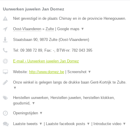
Uurwerken juwelen Jan Dornez
Niet gevestigd in de plaats Chimay en in de provincie Henegouwen.
Oost-Vlaanderen
»
Zulte
|
Google maps
▼
Staatsbaan 90
,
9870
Zulte
(
Oost-Vlaanderen
)
Tel:
09 388 72 89
, Fax:
-
, BTW-nr:
782 043 395
E-mail › Uurwerken juwelen Jan Dornez
Website:
http://www.dornez.be
|
Screenshot
▼
Onze winkel is gelegen langs de drukke baan Gent-Kortrijk te Zulte.
▼
Herstellen uurwerken, Herstellen juwelen, herstellen klokken,
goudsmid,
▼
Openingstijden
▼
Laatste tweets
▼
|
Laatste facebook posts
▼
|
Introductie video
▼