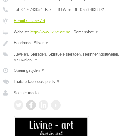
Tel:
0494743054
, Fax:
-
, BTW-nr:
BE 0756.493.892
E-mail › Livine-Art
Website:
http://www.livine-art.be
|
Screenshot
▼
Handmade Silver
▼
Juwelen, Sieraden, Spirituele sieraden, Herinneringsjuwelen,
Asjuwelen,
▼
Openingstijden
▼
Laatste facebook posts
▼
Sociale media: