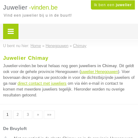
Ik ben een
juwelier
Juwelier
-vinden.be
Vind een juwelier bij u in de buurt!
U bent nu hier:
Home
»
Henegouwen
»
Chimay
Juwelier Chimay
Juwelier-vinden.be bevat helaas nog geen
juweliers in Chimay
. Dit geldt
ook voor de gehele provincie Henegouwen (
juwelier Henegouwen
). Voer
bovenaan deze pagina uw postcode in voor de dichtstbijzijnde juweliers of
ga naar
direct contact met juweliers
om via één e-mail in contact te
komen met meerdere juweliers tegelijk. Hieronder worden nu overige
resultaten getoond.
1
2
3
»
»»
De Bruyloft