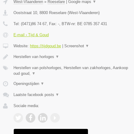
West-Vlaanderen
»
Roeselare
|
Google maps
▼
Ooststraat 10
,
8800
Roeselare
(
West-Vlaanderen
)
Tel:
(0471)86 74 67
, Fax:
-
, BTW-nr:
BE 0785 357 431
E-mail › Tijd & Goud
Website:
https://tijdgoud.be
|
Screenshot
▼
Herstellen van horloges
▼
Herstellen van polshorloges, Herstellen van zakhorloges, Aankoop
oud goud,
▼
Openingstijden
▼
Laatste facebook posts
▼
Sociale media: