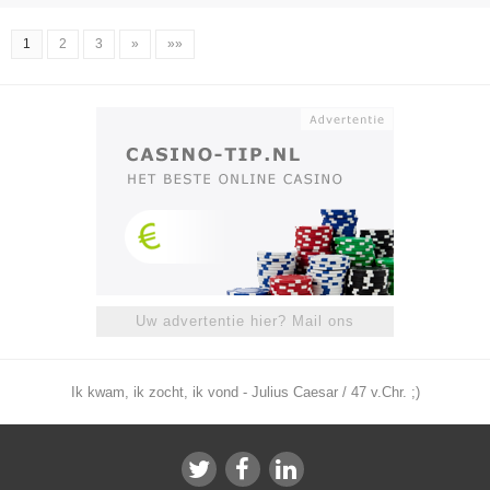
1
2
3
»
»»
Uw advertentie hier? Mail ons
Ik kwam, ik zocht, ik vond - Julius Caesar / 47 v.Chr. ;)