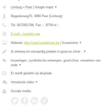
Limburg
»
Peer
|
Google maps
▼
Reppelerweg75
,
3990
Peer
(
Limburg
)
Tel:
0472851796
, Fax:
-
, BTW-nr:
-
E-mail › Juwelen zee
Website:
http://www.juwelenzee.be
|
Screenshot
▼
Ik ontwerp en vervaardig juwelen in goud en zilver .
▼
trouwringen, symbolische ontwerpen, goud-zilver, verwerken van
oude
▼
Er wordt gewerkt op afspraak.
Introductie video
▼
Sociale media: