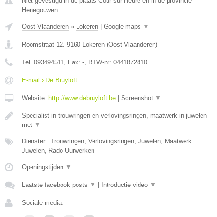
Niet gevestigd in de plaats Cour sur Heure en in de provincie
Henegouwen.
Oost-Vlaanderen
»
Lokeren
|
Google maps
▼
Roomstraat 12
,
9160
Lokeren
(
Oost-Vlaanderen
)
Tel:
093494511
, Fax:
-
, BTW-nr:
0441872810
E-mail › De Bruyloft
Website:
http://www.debruyloft.be
|
Screenshot
▼
Specialist in trouwringen en verlovingsringen, maatwerk in juwelen
met
▼
Diensten: Trouwringen, Verlovingsringen, Juwelen, Maatwerk
Juwelen, Rado Uurwerken
Openingstijden
▼
Laatste facebook posts
▼
|
Introductie video
▼
Sociale media: