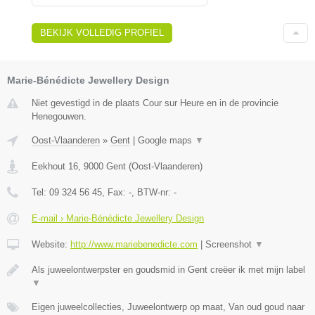
BEKIJK VOLLEDIG PROFIEL
Marie-Bénédicte Jewellery Design
Niet gevestigd in de plaats Cour sur Heure en in de provincie
Henegouwen.
Oost-Vlaanderen
»
Gent
|
Google maps
▼
Eekhout 16
,
9000
Gent
(
Oost-Vlaanderen
)
Tel:
09 324 56 45
, Fax:
-
, BTW-nr:
-
E-mail › Marie-Bénédicte Jewellery Design
Website:
http://www.mariebenedicte.com
|
Screenshot
▼
Als juweelontwerpster en goudsmid in Gent creëer ik met mijn label
▼
Eigen juweelcollecties, Juweelontwerp op maat, Van oud goud naar