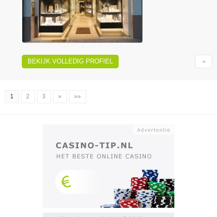
BEKIJK VOLLEDIG PROFIEL
1
2
3
»
»»