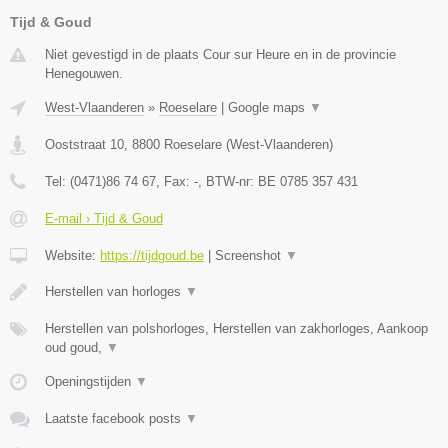
Tijd & Goud
Niet gevestigd in de plaats Cour sur Heure en in de provincie
Henegouwen.
West-Vlaanderen
»
Roeselare
|
Google maps
▼
Ooststraat 10
,
8800
Roeselare
(
West-Vlaanderen
)
Tel:
(0471)86 74 67
, Fax:
-
, BTW-nr:
BE 0785 357 431
E-mail › Tijd & Goud
Website:
https://tijdgoud.be
|
Screenshot
▼
Herstellen van horloges
▼
Herstellen van polshorloges, Herstellen van zakhorloges, Aankoop
oud goud,
▼
Openingstijden
▼
Laatste facebook posts
▼