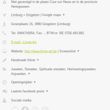
Niet gevestigd in de plaats Cour sur Heure en in de provincie
Henegouwen.
Limburg
»
Gingelom
|
Google maps
▼
Groenplaats 15
,
3890
Gingelom
(
Limburg
)
Tel:
0494743054
, Fax:
-
, BTW-nr:
BE 0756.493.892
E-mail › Livine-Art
Website:
http://www.livine-art.be
|
Screenshot
▼
Handmade Silver
▼
Juwelen, Sieraden, Spirituele sieraden, Herinneringsjuwelen,
Asjuwelen,
▼
Openingstijden
▼
Laatste facebook posts
▼
Sociale media: