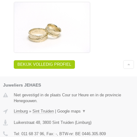
BEKIJK VOLLEDIG PROFIEL
Juweliers JEHAES
Niet gevestigd in de plaats Cour sur Heure en in de provincie
Henegouwen.
Limburg
»
Sint Truiden
|
Google maps
▼
Luikerstraat 48
,
3800
Sint Truiden
(
Limburg
)
Tel:
011 68 37 96
, Fax:
-
, BTW-nr:
BE 0446.305.809