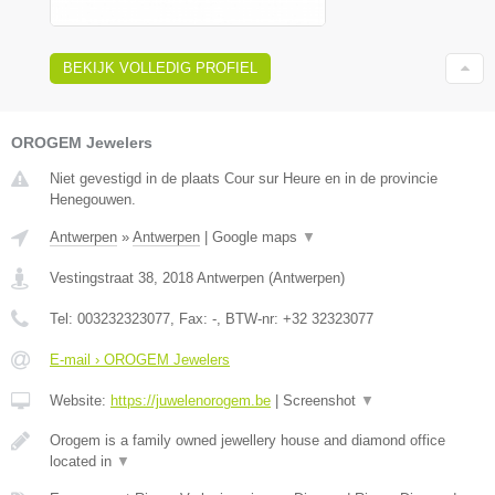
BEKIJK VOLLEDIG PROFIEL
OROGEM Jewelers
Niet gevestigd in de plaats Cour sur Heure en in de provincie
Henegouwen.
Antwerpen
»
Antwerpen
|
Google maps
▼
Vestingstraat 38
,
2018
Antwerpen
(
Antwerpen
)
Tel:
003232323077
, Fax:
-
, BTW-nr:
+32 32323077
E-mail › OROGEM Jewelers
Website:
https://juwelenorogem.be
|
Screenshot
▼
Orogem is a family owned jewellery house and diamond office
located in
▼