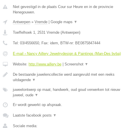
Niet gevestigd in de plaats Cour sur Heure en in de provincie
Henegouwen.
Antwerpen
»
Vremde
|
Google maps
▼
Toeffelhoek 1
,
2531
Vremde
(
Antwerpen
)
Tel:
03/4556650
, Fax:
idem
, BTW-nr:
BE0875847444
E-mail › Nancy Aillery Jewelrydesign & Paintings (Man-Des bvba)
Website:
http://www.aillery.be
|
Screenshot
▼
De bestaande juwelencollectie werd aangevuld met een reeks
uitdagende
▼
juweelontwerp op maat, handwerk, oud goud verwerken tot nieuw
juweel, oude
▼
Er wordt gewerkt op afspraak.
Laatste facebook posts
▼
Sociale media: