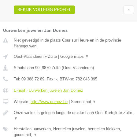
BEKIJK VOLLEDIG PROFIEL
Uurwerken juwelen Jan Dornez
Niet gevestigd in de plaats Cour sur Heure en in de provincie
Henegouwen.
Oost-Vlaanderen
»
Zulte
|
Google maps
▼
Staatsbaan 90
,
9870
Zulte
(
Oost-Vlaanderen
)
Tel:
09 388 72 89
, Fax:
-
, BTW-nr:
782 043 395
E-mail › Uurwerken juwelen Jan Dornez
Website:
http://www.dornez.be
|
Screenshot
▼
Onze winkel is gelegen langs de drukke baan Gent-Kortrijk te Zulte.
▼
Herstellen uurwerken, Herstellen juwelen, herstellen klokken,
goudsmid,
▼