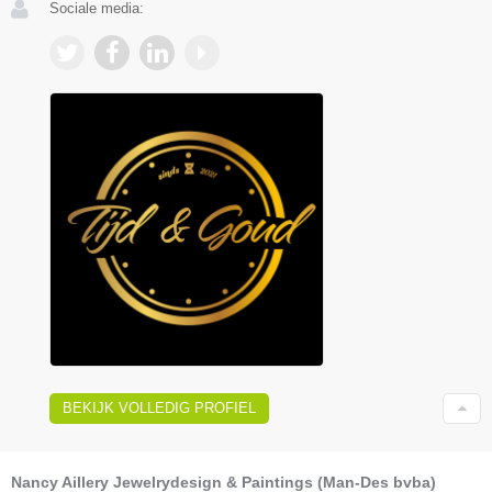
Sociale media:
BEKIJK VOLLEDIG PROFIEL
Nancy Aillery Jewelrydesign & Paintings (Man-Des bvba)