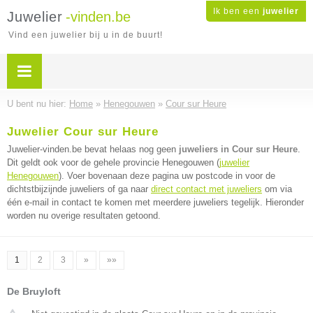
Ik ben een
juwelier
Juwelier
-vinden.be
Vind een juwelier bij u in de buurt!
U bent nu hier:
Home
»
Henegouwen
»
Cour sur Heure
Juwelier Cour sur Heure
Juwelier-vinden.be bevat helaas nog geen
juweliers in Cour sur Heure
.
Dit geldt ook voor de gehele provincie Henegouwen (
juwelier
Henegouwen
). Voer bovenaan deze pagina uw postcode in voor de
dichtstbijzijnde juweliers of ga naar
direct contact met juweliers
om via
één e-mail in contact te komen met meerdere juweliers tegelijk. Hieronder
worden nu overige resultaten getoond.
1
2
3
»
»»
De Bruyloft