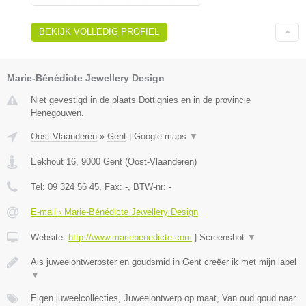
BEKIJK VOLLEDIG PROFIEL
Marie-Bénédicte Jewellery Design
Niet gevestigd in de plaats Dottignies en in de provincie
Henegouwen.
Oost-Vlaanderen
»
Gent
|
Google maps
▼
Eekhout 16
,
9000
Gent
(
Oost-Vlaanderen
)
Tel:
09 324 56 45
, Fax:
-
, BTW-nr:
-
E-mail › Marie-Bénédicte Jewellery Design
Website:
http://www.mariebenedicte.com
|
Screenshot
▼
Als juweelontwerpster en goudsmid in Gent creëer ik met mijn label
▼
Eigen juweelcollecties, Juweelontwerp op maat, Van oud goud naar