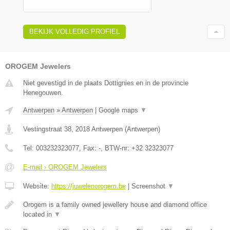
BEKIJK VOLLEDIG PROFIEL
OROGEM Jewelers
Niet gevestigd in de plaats Dottignies en in de provincie
Henegouwen.
Antwerpen
»
Antwerpen
|
Google maps
▼
Vestingstraat 38
,
2018
Antwerpen
(
Antwerpen
)
Tel:
003232323077
, Fax:
-
, BTW-nr:
+32 32323077
E-mail › OROGEM Jewelers
Website:
https://juwelenorogem.be
|
Screenshot
▼
Orogem is a family owned jewellery house and diamond office
located in
▼