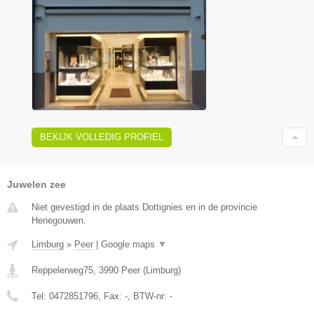
BEKIJK VOLLEDIG PROFIEL
Juwelen zee
Niet gevestigd in de plaats Dottignies en in de provincie
Henegouwen.
Limburg
»
Peer
|
Google maps
▼
Reppelerweg75
,
3990
Peer
(
Limburg
)
Tel:
0472851796
, Fax:
-
, BTW-nr:
-