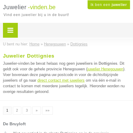
Ik ben een
juwelier
Juwelier
-vinden.be
Vind een juwelier bij u in de buurt!
U bent nu hier:
Home
»
Henegouwen
»
Dottignies
Juwelier Dottignies
Juwelier-vinden.be bevat helaas nog geen
juweliers in Dottignies
. Dit
geldt ook voor de gehele provincie Henegouwen (
juwelier Henegouwen
).
Voer bovenaan deze pagina uw postcode in voor de dichtstbijzijnde
juweliers of ga naar
direct contact met juweliers
om via één e-mail in
contact te komen met meerdere juweliers tegelijk. Hieronder worden nu
overige resultaten getoond.
1
2
3
»
»»
De Bruyloft