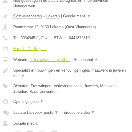
Niet gevestigd in de plaats Dottignies en in de provincie
Henegouwen.
Oost-Vlaanderen
»
Lokeren
|
Google maps
▼
Roomstraat 12
,
9160
Lokeren
(
Oost-Vlaanderen
)
Tel:
093494511
, Fax:
-
, BTW-nr:
0441872810
E-mail › De Bruyloft
Website:
http://www.debruyloft.be
|
Screenshot
▼
Specialist in trouwringen en verlovingsringen, maatwerk in juwelen
met
▼
Diensten: Trouwringen, Verlovingsringen, Juwelen, Maatwerk
Juwelen, Rado Uurwerken
Openingstijden
▼
Laatste facebook posts
▼
|
Introductie video
▼
Sociale media: