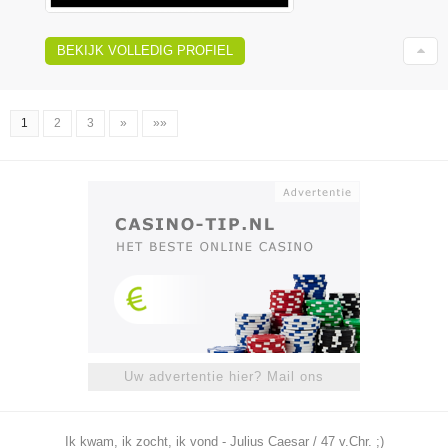
BEKIJK VOLLEDIG PROFIEL
1
2
3
»
»»
Uw advertentie hier? Mail ons
Ik kwam, ik zocht, ik vond - Julius Caesar / 47 v.Chr. ;)