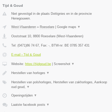
Tijd & Goud
Niet gevestigd in de plaats Dottignies en in de provincie
Henegouwen.
West-Vlaanderen
»
Roeselare
|
Google maps
▼
Ooststraat 10
,
8800
Roeselare
(
West-Vlaanderen
)
Tel:
(0471)86 74 67
, Fax:
-
, BTW-nr:
BE 0785 357 431
E-mail › Tijd & Goud
Website:
https://tijdgoud.be
|
Screenshot
▼
Herstellen van horloges
▼
Herstellen van polshorloges, Herstellen van zakhorloges, Aankoop
oud goud,
▼
Openingstijden
▼
Laatste facebook posts
▼