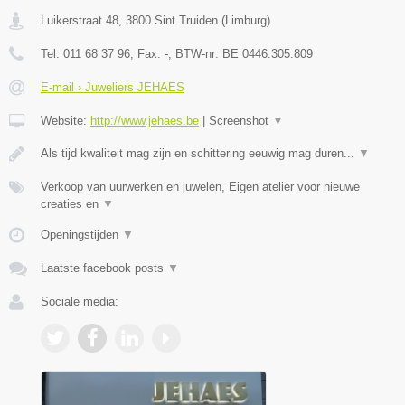
Luikerstraat 48
,
3800
Sint Truiden
(
Limburg
)
Tel:
011 68 37 96
, Fax:
-
, BTW-nr:
BE 0446.305.809
E-mail › Juweliers JEHAES
Website:
http://www.jehaes.be
|
Screenshot
▼
Als tijd kwaliteit mag zijn en schittering eeuwig mag duren...
▼
Verkoop van uurwerken en juwelen, Eigen atelier voor nieuwe
creaties en
▼
Openingstijden
▼
Laatste facebook posts
▼
Sociale media: