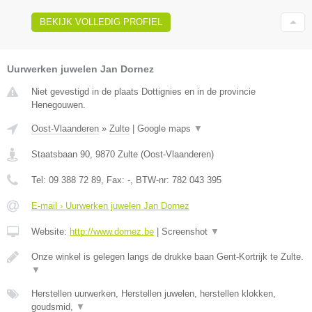
BEKIJK VOLLEDIG PROFIEL
Uurwerken juwelen Jan Dornez
Niet gevestigd in de plaats Dottignies en in de provincie
Henegouwen.
Oost-Vlaanderen
»
Zulte
|
Google maps
▼
Staatsbaan 90
,
9870
Zulte
(
Oost-Vlaanderen
)
Tel:
09 388 72 89
, Fax:
-
, BTW-nr:
782 043 395
E-mail › Uurwerken juwelen Jan Dornez
Website:
http://www.dornez.be
|
Screenshot
▼
Onze winkel is gelegen langs de drukke baan Gent-Kortrijk te Zulte.
▼
Herstellen uurwerken, Herstellen juwelen, herstellen klokken,
goudsmid,
▼