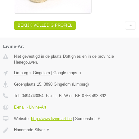
BEKIJK VOLLEDIG PROFIEL
Livine-Art
Niet gevestigd in de plaats Dottignies en in de provincie
Henegouwen.
Limburg
»
Gingelom
|
Google maps
▼
Groenplaats 15
,
3890
Gingelom
(
Limburg
)
Tel:
0494743054
, Fax:
-
, BTW-nr:
BE 0756.493.892
E-mail › Livine-Art
Website:
http://www.livine-art.be
|
Screenshot
▼
Handmade Silver
▼