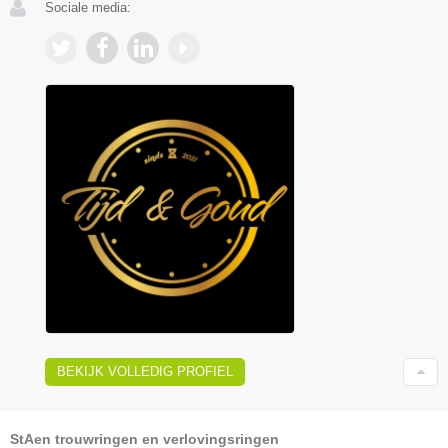
Sociale media:
BEKIJK VOLLEDIG PROFIEL
StAen trouwringen en verlovingsringen