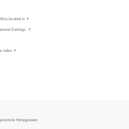
fice located in
▼
iamond Earrings,
▼
ie video
▼
e provincie Henegouwen.