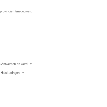
e provincie Henegouwen.
in Antwerpen en werd,
▼
 Halskettingen,
▼