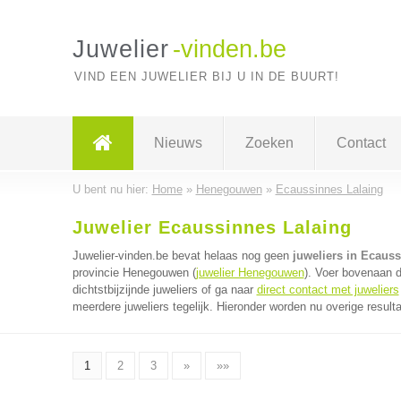
Juwelier
-vinden.be
VIND EEN JUWELIER BIJ U IN DE BUURT!
Nieuws
Zoeken
Contact
U bent nu hier:
Home
»
Henegouwen
»
Ecaussinnes Lalaing
Juwelier Ecaussinnes Lalaing
Juwelier-vinden.be bevat helaas nog geen
juweliers in Ecaus
provincie Henegouwen (
juwelier Henegouwen
). Voer bovenaan 
dichtstbijzijnde juweliers of ga naar
direct contact met juweliers
meerdere juweliers tegelijk. Hieronder worden nu overige result
1
2
3
»
»»