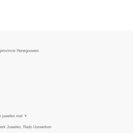
e provincie Henegouwen.
in juwelen met
▼
twerk Juwelen, Rado Uurwerken