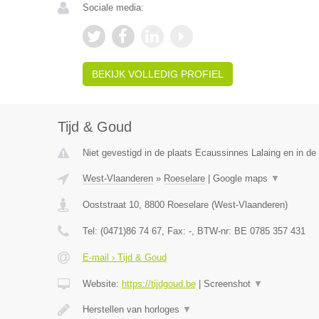
Sociale media:
BEKIJK VOLLEDIG PROFIEL
Tijd & Goud
Niet gevestigd in de plaats Ecaussinnes Lalaing en in d
West-Vlaanderen
»
Roeselare
|
Google maps
▼
Ooststraat 10
,
8800
Roeselare
(
West-Vlaanderen
)
Tel:
(0471)86 74 67
, Fax:
-
, BTW-nr:
BE 0785 357 431
E-mail › Tijd & Goud
Website:
https://tijdgoud.be
|
Screenshot
▼
Herstellen van horloges
▼