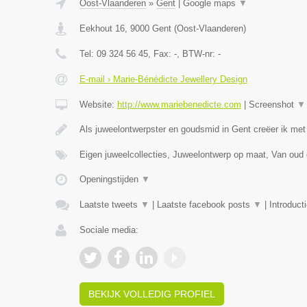
Oost-Vlaanderen
»
Gent
|
Google maps
▼
Eekhout 16
,
9000
Gent
(
Oost-Vlaanderen
)
Tel:
09 324 56 45
, Fax:
-
, BTW-nr:
-
E-mail › Marie-Bénédicte Jewellery Design
Website:
http://www.mariebenedicte.com
|
Screenshot
▼
Als juweelontwerpster en goudsmid in Gent creëer ik met
Eigen juweelcollecties, Juweelontwerp op maat, Van oud
Openingstijden
▼
Laatste tweets
▼
|
Laatste facebook posts
▼
|
Introduct
Sociale media:
BEKIJK VOLLEDIG PROFIEL