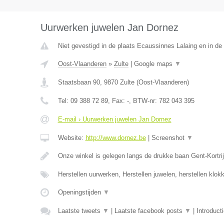
Uurwerken juwelen Jan Dornez
Niet gevestigd in de plaats Ecaussinnes Lalaing en in d
Oost-Vlaanderen
»
Zulte
|
Google maps
▼
Staatsbaan 90
,
9870
Zulte
(
Oost-Vlaanderen
)
Tel:
09 388 72 89
, Fax:
-
, BTW-nr:
782 043 395
E-mail › Uurwerken juwelen Jan Dornez
Website:
http://www.dornez.be
|
Screenshot
▼
Onze winkel is gelegen langs de drukke baan Gent-Kortrij
Herstellen uurwerken, Herstellen juwelen, herstellen klo
Openingstijden
▼
Laatste tweets
▼
|
Laatste facebook posts
▼
|
Introduct