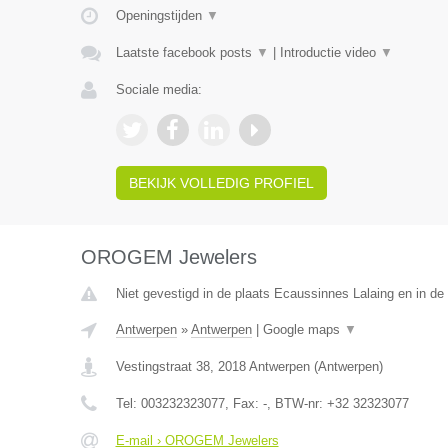
Openingstijden
▼
Laatste facebook posts
▼
|
Introductie video
▼
Sociale media:
BEKIJK VOLLEDIG PROFIEL
OROGEM Jewelers
Niet gevestigd in de plaats Ecaussinnes Lalaing en in d
Antwerpen
»
Antwerpen
|
Google maps
▼
Vestingstraat 38
,
2018
Antwerpen
(
Antwerpen
)
Tel:
003232323077
, Fax:
-
, BTW-nr:
+32 32323077
E-mail › OROGEM Jewelers