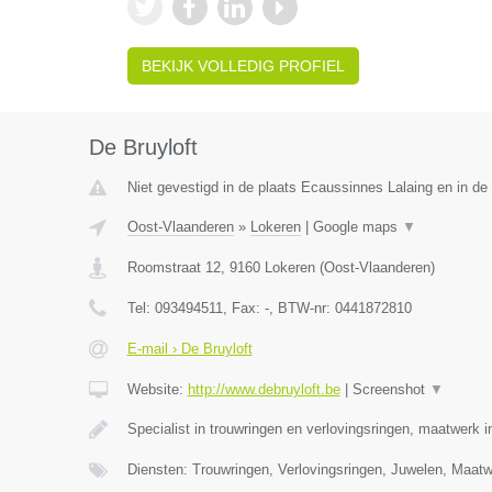
BEKIJK VOLLEDIG PROFIEL
De Bruyloft
Niet gevestigd in de plaats Ecaussinnes Lalaing en in d
Oost-Vlaanderen
»
Lokeren
|
Google maps
▼
Roomstraat 12
,
9160
Lokeren
(
Oost-Vlaanderen
)
Tel:
093494511
, Fax:
-
, BTW-nr:
0441872810
E-mail › De Bruyloft
Website:
http://www.debruyloft.be
|
Screenshot
▼
Specialist in trouwringen en verlovingsringen, maatwerk 
Diensten: Trouwringen, Verlovingsringen, Juwelen, Maa