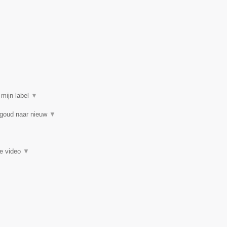
 mijn label
▼
 goud naar nieuw
▼
ie video
▼