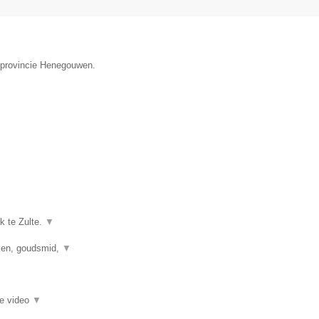
e provincie Henegouwen.
k te Zulte.
▼
kken, goudsmid,
▼
ie video
▼