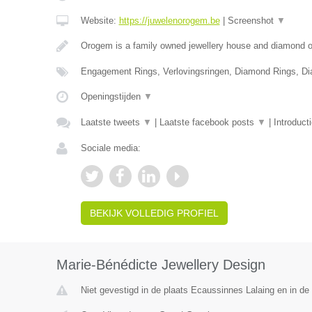
Website:
https://juwelenorogem.be
|
Screenshot
▼
Orogem is a family owned jewellery house and diamond of
Engagement Rings, Verlovingsringen, Diamond Rings, D
Openingstijden
▼
Laatste tweets
▼
|
Laatste facebook posts
▼
|
Introduct
Sociale media:
BEKIJK VOLLEDIG PROFIEL
Marie-Bénédicte Jewellery Design
Niet gevestigd in de plaats Ecaussinnes Lalaing en in d