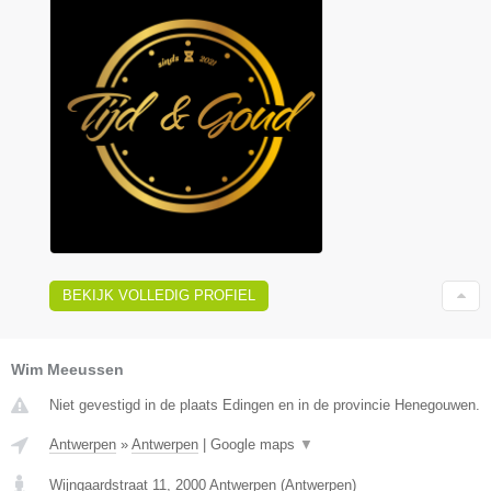
BEKIJK VOLLEDIG PROFIEL
Wim Meeussen
Niet gevestigd in de plaats Edingen en in de provincie Henegouwen.
Antwerpen
»
Antwerpen
|
Google maps
▼
Wijngaardstraat 11
,
2000
Antwerpen
(
Antwerpen
)