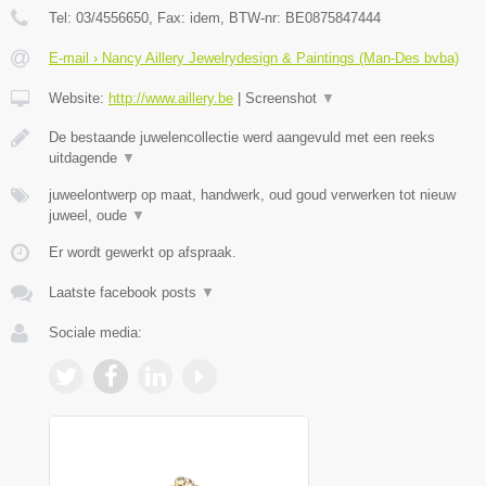
Tel:
03/4556650
, Fax:
idem
, BTW-nr:
BE0875847444
E-mail › Nancy Aillery Jewelrydesign & Paintings (Man-Des bvba)
Website:
http://www.aillery.be
|
Screenshot
▼
De bestaande juwelencollectie werd aangevuld met een reeks
uitdagende
▼
juweelontwerp op maat, handwerk, oud goud verwerken tot nieuw
juweel, oude
▼
Er wordt gewerkt op afspraak.
Laatste facebook posts
▼
Sociale media: