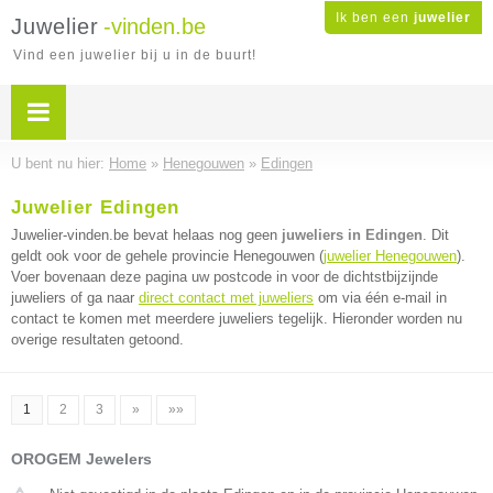
Ik ben een
juwelier
Juwelier
-vinden.be
Vind een juwelier bij u in de buurt!
U bent nu hier:
Home
»
Henegouwen
»
Edingen
Juwelier Edingen
Juwelier-vinden.be bevat helaas nog geen
juweliers in Edingen
. Dit
geldt ook voor de gehele provincie Henegouwen (
juwelier Henegouwen
).
Voer bovenaan deze pagina uw postcode in voor de dichtstbijzijnde
juweliers of ga naar
direct contact met juweliers
om via één e-mail in
contact te komen met meerdere juweliers tegelijk. Hieronder worden nu
overige resultaten getoond.
1
2
3
»
»»
OROGEM Jewelers