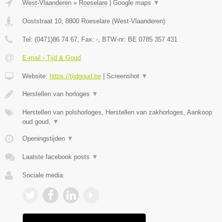
West-Vlaanderen
»
Roeselare
|
Google maps
▼
Ooststraat 10
,
8800
Roeselare
(
West-Vlaanderen
)
Tel:
(0471)86 74 67
, Fax:
-
, BTW-nr:
BE 0785 357 431
E-mail › Tijd & Goud
Website:
https://tijdgoud.be
|
Screenshot
▼
Herstellen van horloges
▼
Herstellen van polshorloges, Herstellen van zakhorloges, Aankoop
oud goud,
▼
Openingstijden
▼
Laatste facebook posts
▼
Sociale media: