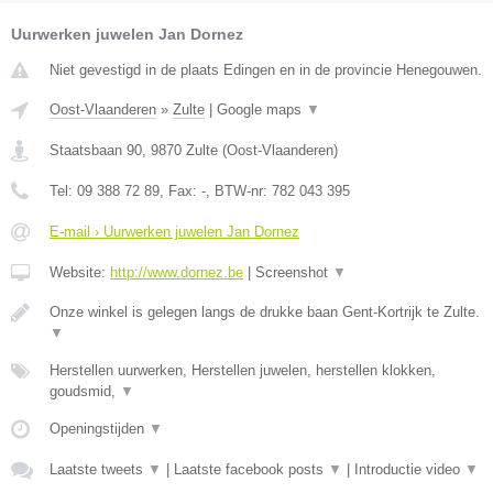
Uurwerken juwelen Jan Dornez
Niet gevestigd in de plaats Edingen en in de provincie Henegouwen.
Oost-Vlaanderen
»
Zulte
|
Google maps
▼
Staatsbaan 90
,
9870
Zulte
(
Oost-Vlaanderen
)
Tel:
09 388 72 89
, Fax:
-
, BTW-nr:
782 043 395
E-mail › Uurwerken juwelen Jan Dornez
Website:
http://www.dornez.be
|
Screenshot
▼
Onze winkel is gelegen langs de drukke baan Gent-Kortrijk te Zulte.
▼
Herstellen uurwerken, Herstellen juwelen, herstellen klokken,
goudsmid,
▼
Openingstijden
▼
Laatste tweets
▼
|
Laatste facebook posts
▼
|
Introductie video
▼