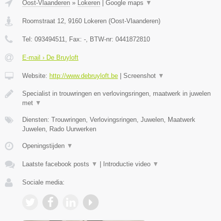
Oost-Vlaanderen
»
Lokeren
|
Google maps
▼
Roomstraat 12
,
9160
Lokeren
(
Oost-Vlaanderen
)
Tel:
093494511
, Fax:
-
, BTW-nr:
0441872810
E-mail › De Bruyloft
Website:
http://www.debruyloft.be
|
Screenshot
▼
Specialist in trouwringen en verlovingsringen, maatwerk in juwelen
met
▼
Diensten: Trouwringen, Verlovingsringen, Juwelen, Maatwerk
Juwelen, Rado Uurwerken
Openingstijden
▼
Laatste facebook posts
▼
|
Introductie video
▼
Sociale media: