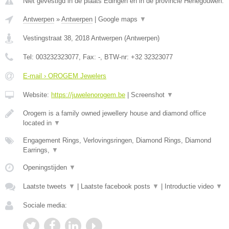
Niet gevestigd in de plaats Edingen en in de provincie Henegouwen.
Antwerpen
»
Antwerpen
|
Google maps
▼
Vestingstraat 38
,
2018
Antwerpen
(
Antwerpen
)
Tel:
003232323077
, Fax:
-
, BTW-nr:
+32 32323077
E-mail › OROGEM Jewelers
Website:
https://juwelenorogem.be
|
Screenshot
▼
Orogem is a family owned jewellery house and diamond office
located in
▼
Engagement Rings, Verlovingsringen, Diamond Rings, Diamond
Earrings,
▼
Openingstijden
▼
Laatste tweets
▼
|
Laatste facebook posts
▼
|
Introductie video
▼
Sociale media: