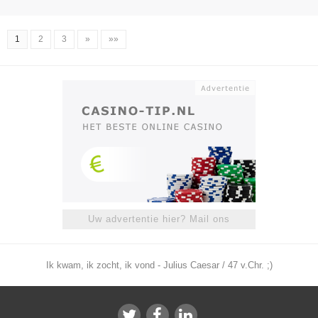
1
2
3
»
»»
Uw advertentie hier? Mail ons
Ik kwam, ik zocht, ik vond - Julius Caesar / 47 v.Chr. ;)