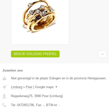
BEKIJK VOLLEDIG PROFIEL
Juwelen zee
Niet gevestigd in de plaats Edingen en in de provincie Henegouwen.
Limburg
»
Peer
|
Google maps
▼
Reppelerweg75
,
3990
Peer
(
Limburg
)
Tel:
0472851796
, Fax:
-
, BTW-nr:
-