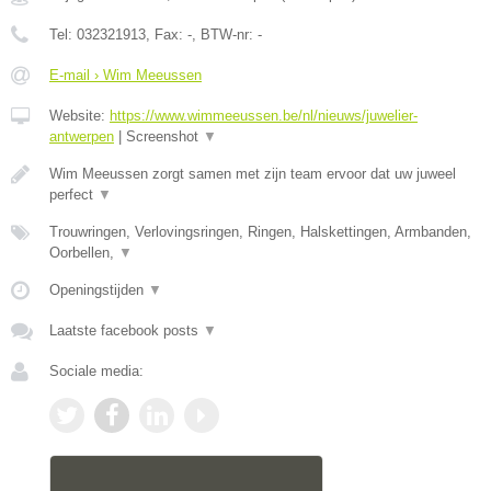
Tel:
032321913
, Fax:
-
, BTW-nr:
-
E-mail › Wim Meeussen
Website:
https://www.wimmeeussen.be/nl/nieuws/juwelier-
antwerpen
|
Screenshot
▼
Wim Meeussen zorgt samen met zijn team ervoor dat uw juweel
perfect
▼
Trouwringen, Verlovingsringen, Ringen, Halskettingen, Armbanden,
Oorbellen,
▼
Openingstijden
▼
Laatste facebook posts
▼
Sociale media: