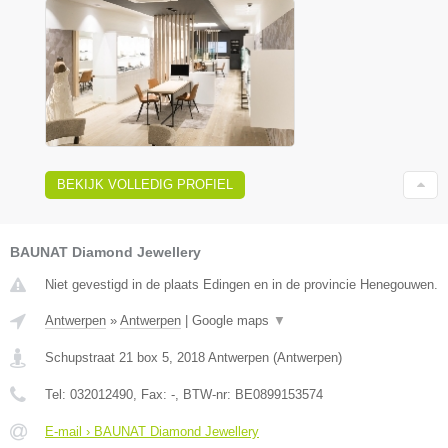
BEKIJK VOLLEDIG PROFIEL
BAUNAT Diamond Jewellery
Niet gevestigd in de plaats Edingen en in de provincie Henegouwen.
Antwerpen
»
Antwerpen
|
Google maps
▼
Schupstraat 21 box 5
,
2018
Antwerpen
(
Antwerpen
)
Tel:
032012490
, Fax:
-
, BTW-nr:
BE0899153574
E-mail › BAUNAT Diamond Jewellery