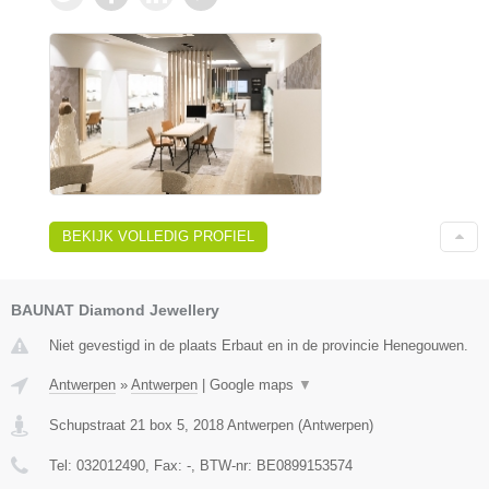
BEKIJK VOLLEDIG PROFIEL
BAUNAT Diamond Jewellery
Niet gevestigd in de plaats Erbaut en in de provincie Henegouwen.
Antwerpen
»
Antwerpen
|
Google maps
▼
Schupstraat 21 box 5
,
2018
Antwerpen
(
Antwerpen
)
Tel:
032012490
, Fax:
-
, BTW-nr:
BE0899153574