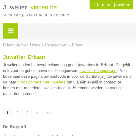
Ik ben een
juwelier
Juwelier
-vinden.be
Vind een juwelier bij u in de buurt!
U bent nu hier:
Home
»
Henegouwen
»
Erbaut
Juwelier Erbaut
Juwelier-vinden.be bevat helaas nog geen
juweliers in Erbaut
. Dit geldt
ook voor de gehele provincie Henegouwen (
juwelier Henegouwen
). Voer
bovenaan deze pagina uw postcode in voor de dichtstbijzijnde juweliers of
ga naar
direct contact met juweliers
om via één e-mail in contact te
komen met meerdere juweliers tegelijk. Hieronder worden nu overige
resultaten getoond.
1
2
3
»
»»
De Bruyloft