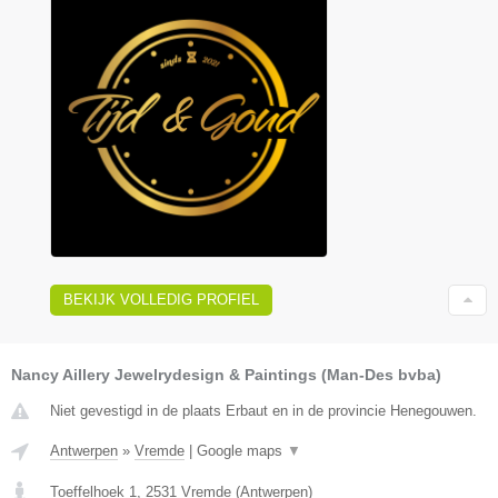
BEKIJK VOLLEDIG PROFIEL
Nancy Aillery Jewelrydesign & Paintings (Man-Des bvba)
Niet gevestigd in de plaats Erbaut en in de provincie Henegouwen.
Antwerpen
»
Vremde
|
Google maps
▼
Toeffelhoek 1
,
2531
Vremde
(
Antwerpen
)