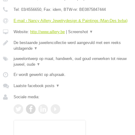
Tel:
03/4556650
, Fax:
idem
, BTW-nr:
BE0875847444
E-mail › Nancy Aillery Jewelrydesign & Paintings (Man-Des bvba)
Website:
http://www.aillery.be
|
Screenshot
▼
De bestaande juwelencollectie werd aangevuld met een reeks
uitdagende
▼
juweelontwerp op maat, handwerk, oud goud verwerken tot nieuw
juweel, oude
▼
Er wordt gewerkt op afspraak.
Laatste facebook posts
▼
Sociale media: