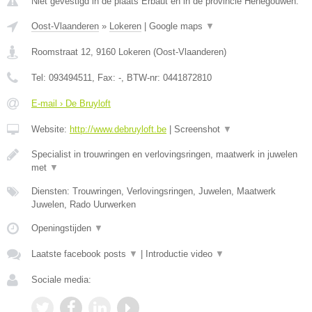
Niet gevestigd in de plaats Erbaut en in de provincie Henegouwen.
Oost-Vlaanderen
»
Lokeren
|
Google maps
▼
Roomstraat 12
,
9160
Lokeren
(
Oost-Vlaanderen
)
Tel:
093494511
, Fax:
-
, BTW-nr:
0441872810
E-mail › De Bruyloft
Website:
http://www.debruyloft.be
|
Screenshot
▼
Specialist in trouwringen en verlovingsringen, maatwerk in juwelen
met
▼
Diensten: Trouwringen, Verlovingsringen, Juwelen, Maatwerk
Juwelen, Rado Uurwerken
Openingstijden
▼
Laatste facebook posts
▼
|
Introductie video
▼
Sociale media: