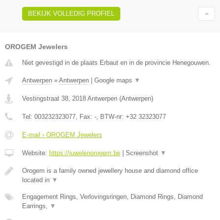
BEKIJK VOLLEDIG PROFIEL
OROGEM Jewelers
Niet gevestigd in de plaats Erbaut en in de provincie Henegouwen.
Antwerpen
»
Antwerpen
|
Google maps
▼
Vestingstraat 38
,
2018
Antwerpen
(
Antwerpen
)
Tel:
003232323077
, Fax:
-
, BTW-nr:
+32 32323077
E-mail › OROGEM Jewelers
Website:
https://juwelenorogem.be
|
Screenshot
▼
Orogem is a family owned jewellery house and diamond office
located in
▼
Engagement Rings, Verlovingsringen, Diamond Rings, Diamond
Earrings,
▼