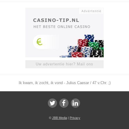
Uw advertentie hier? Mail ons
Ik kwam, ik zocht, ik vond - Julius Caesar / 47 v.Chr. ;)
©
JBB Media
|
Privacy