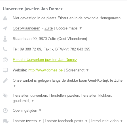
Uurwerken juwelen Jan Dornez
Niet gevestigd in de plaats Erbaut en in de provincie Henegouwen.
Oost-Vlaanderen
»
Zulte
|
Google maps
▼
Staatsbaan 90
,
9870
Zulte
(
Oost-Vlaanderen
)
Tel:
09 388 72 89
, Fax:
-
, BTW-nr:
782 043 395
E-mail › Uurwerken juwelen Jan Dornez
Website:
http://www.dornez.be
|
Screenshot
▼
Onze winkel is gelegen langs de drukke baan Gent-Kortrijk te Zulte.
▼
Herstellen uurwerken, Herstellen juwelen, herstellen klokken,
goudsmid,
▼
Openingstijden
▼
Laatste tweets
▼
|
Laatste facebook posts
▼
|
Introductie video
▼