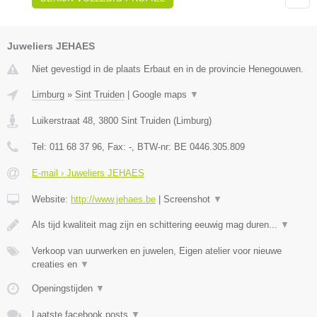
Juweliers JEHAES
Niet gevestigd in de plaats Erbaut en in de provincie Henegouwen.
Limburg
»
Sint Truiden
|
Google maps
▼
Luikerstraat 48
,
3800
Sint Truiden
(
Limburg
)
Tel:
011 68 37 96
, Fax:
-
, BTW-nr:
BE 0446.305.809
E-mail › Juweliers JEHAES
Website:
http://www.jehaes.be
|
Screenshot
▼
Als tijd kwaliteit mag zijn en schittering eeuwig mag duren...
▼
Verkoop van uurwerken en juwelen, Eigen atelier voor nieuwe
creaties en
▼
Openingstijden
▼
Laatste facebook posts
▼