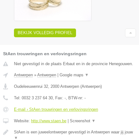
BEKIJK VOLLEDIG PROFIEL
StAen trouwringen en verlovingsringen
Niet gevestigd in de plaats Erbaut en in de provincie Henegouwen.
Antwerpen
»
Antwerpen
|
Google maps
▼
Oudeleeuwenrui 32
,
2000
Antwerpen
(
Antwerpen
)
Tel:
0032 3 237 64 30
, Fax:
-
, BTW-nr:
-
E-mail › StAen trouwringen en verlovingsringen
Website:
http://www.staen.be
|
Screenshot
▼
StAen is een juweelontwerper gevestigd in Antwerpen waar jij jouw
▼