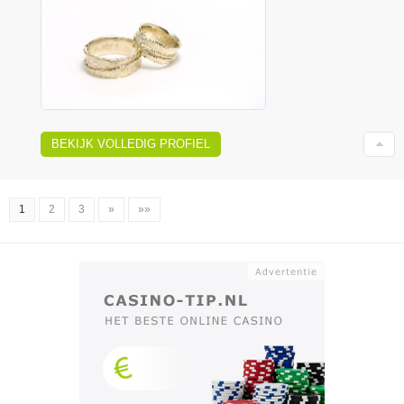
BEKIJK VOLLEDIG PROFIEL
1
2
3
»
»»