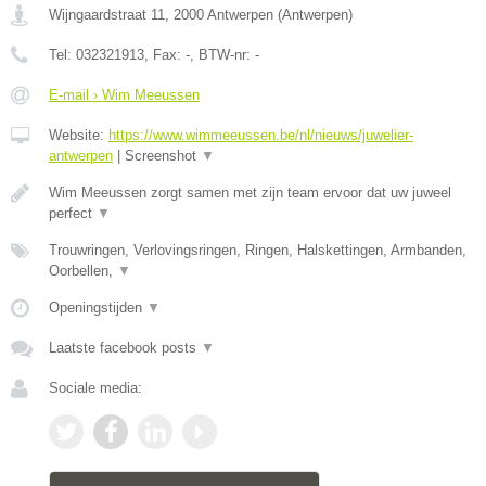
Wijngaardstraat 11
,
2000
Antwerpen
(
Antwerpen
)
Tel:
032321913
, Fax:
-
, BTW-nr:
-
E-mail › Wim Meeussen
Website:
https://www.wimmeeussen.be/nl/nieuws/juwelier-
antwerpen
|
Screenshot
▼
Wim Meeussen zorgt samen met zijn team ervoor dat uw juweel
perfect
▼
Trouwringen, Verlovingsringen, Ringen, Halskettingen, Armbanden,
Oorbellen,
▼
Openingstijden
▼
Laatste facebook posts
▼
Sociale media: