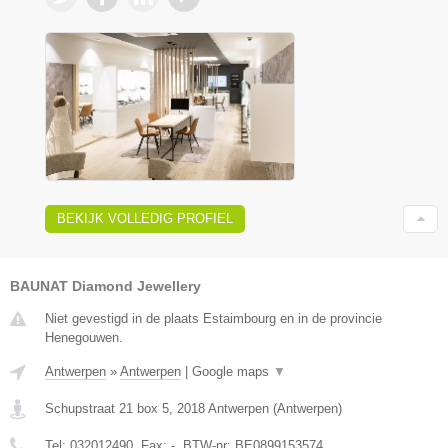
BEKIJK VOLLEDIG PROFIEL
BAUNAT Diamond Jewellery
Niet gevestigd in de plaats Estaimbourg en in de provincie
Henegouwen.
Antwerpen
»
Antwerpen
|
Google maps
▼
Schupstraat 21 box 5
,
2018
Antwerpen
(
Antwerpen
)
Tel:
032012490
, Fax:
-
, BTW-nr:
BE0899153574