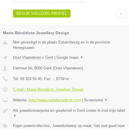
BEKIJK VOLLEDIG PROFIEL
Marie-Bénédicte Jewellery Design
Niet gevestigd in de plaats Estaimbourg en in de provincie
Henegouwen.
Oost-Vlaanderen
»
Gent
|
Google maps
▼
Eekhout 16
,
9000
Gent
(
Oost-Vlaanderen
)
Tel:
09 324 56 45
, Fax:
-
, BTW-nr:
-
E-mail › Marie-Bénédicte Jewellery Design
Website:
http://www.mariebenedicte.com
|
Screenshot
▼
Als juweelontwerpster en goudsmid in Gent creëer ik met mijn label
▼
Eigen juweelcollecties, Juweelontwerp op maat, Van oud goud naar