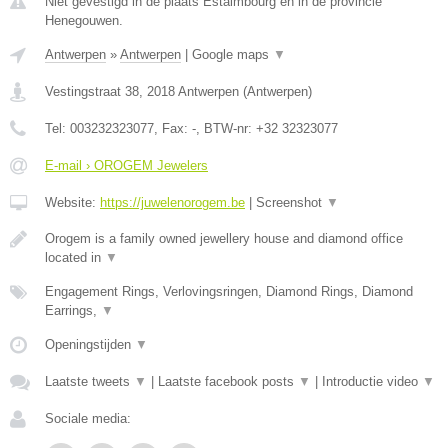
Niet gevestigd in de plaats Estaimbourg en in de provincie
Henegouwen.
Antwerpen
»
Antwerpen
|
Google maps
▼
Vestingstraat 38
,
2018
Antwerpen
(
Antwerpen
)
Tel:
003232323077
, Fax:
-
, BTW-nr:
+32 32323077
E-mail › OROGEM Jewelers
Website:
https://juwelenorogem.be
|
Screenshot
▼
Orogem is a family owned jewellery house and diamond office
located in
▼
Engagement Rings, Verlovingsringen, Diamond Rings, Diamond
Earrings,
▼
Openingstijden
▼
Laatste tweets
▼
|
Laatste facebook posts
▼
|
Introductie video
▼
Sociale media: