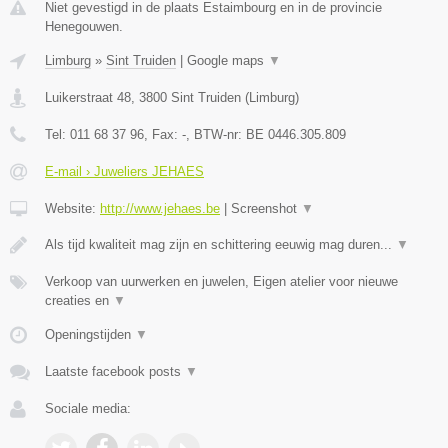
Niet gevestigd in de plaats Estaimbourg en in de provincie
Henegouwen.
Limburg
»
Sint Truiden
|
Google maps
▼
Luikerstraat 48
,
3800
Sint Truiden
(
Limburg
)
Tel:
011 68 37 96
, Fax:
-
, BTW-nr:
BE 0446.305.809
E-mail › Juweliers JEHAES
Website:
http://www.jehaes.be
|
Screenshot
▼
Als tijd kwaliteit mag zijn en schittering eeuwig mag duren...
▼
Verkoop van uurwerken en juwelen, Eigen atelier voor nieuwe
creaties en
▼
Openingstijden
▼
Laatste facebook posts
▼
Sociale media: