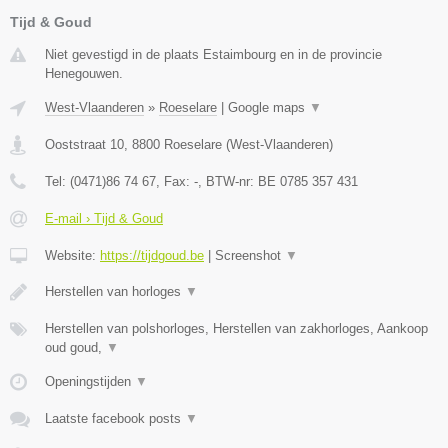
Tijd & Goud
Niet gevestigd in de plaats Estaimbourg en in de provincie
Henegouwen.
West-Vlaanderen
»
Roeselare
|
Google maps
▼
Ooststraat 10
,
8800
Roeselare
(
West-Vlaanderen
)
Tel:
(0471)86 74 67
, Fax:
-
, BTW-nr:
BE 0785 357 431
E-mail › Tijd & Goud
Website:
https://tijdgoud.be
|
Screenshot
▼
Herstellen van horloges
▼
Herstellen van polshorloges, Herstellen van zakhorloges, Aankoop
oud goud,
▼
Openingstijden
▼
Laatste facebook posts
▼