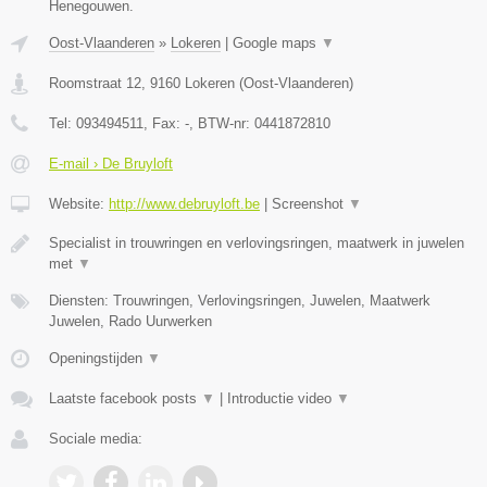
Henegouwen.
Oost-Vlaanderen
»
Lokeren
|
Google maps
▼
Roomstraat 12
,
9160
Lokeren
(
Oost-Vlaanderen
)
Tel:
093494511
, Fax:
-
, BTW-nr:
0441872810
E-mail › De Bruyloft
Website:
http://www.debruyloft.be
|
Screenshot
▼
Specialist in trouwringen en verlovingsringen, maatwerk in juwelen
met
▼
Diensten: Trouwringen, Verlovingsringen, Juwelen, Maatwerk
Juwelen, Rado Uurwerken
Openingstijden
▼
Laatste facebook posts
▼
|
Introductie video
▼
Sociale media: