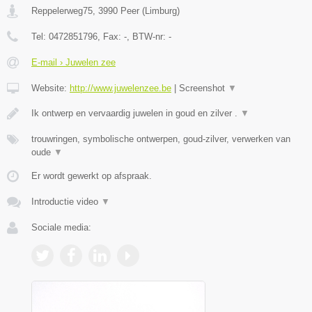
Reppelerweg75
,
3990
Peer
(
Limburg
)
Tel:
0472851796
, Fax:
-
, BTW-nr:
-
E-mail › Juwelen zee
Website:
http://www.juwelenzee.be
|
Screenshot
▼
Ik ontwerp en vervaardig juwelen in goud en zilver .
▼
trouwringen, symbolische ontwerpen, goud-zilver, verwerken van
oude
▼
Er wordt gewerkt op afspraak.
Introductie video
▼
Sociale media: