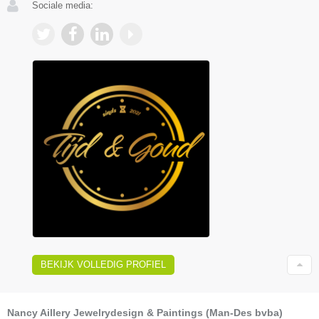
Sociale media:
BEKIJK VOLLEDIG PROFIEL
Nancy Aillery Jewelrydesign & Paintings (Man-Des bvba)