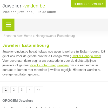
Ik ben een
juwelier
Juwelier
-vinden.be
Vind een juwelier bij u in de buurt!
U bent nu hier:
Home
»
Henegouwen
»
Estaimbourg
Juwelier Estaimbourg
Juwelier-vinden.be bevat helaas nog geen
juweliers in Estaimbourg
. Dit
geldt ook voor de gehele provincie Henegouwen (
juwelier Henegouwen
).
Voer bovenaan deze pagina uw postcode in voor de dichtstbijzijnde
juweliers of ga naar
direct contact met juweliers
om via één e-mail in
contact te komen met meerdere juweliers tegelijk. Hieronder worden nu
overige resultaten getoond.
1
2
3
»
»»
OROGEM Jewelers