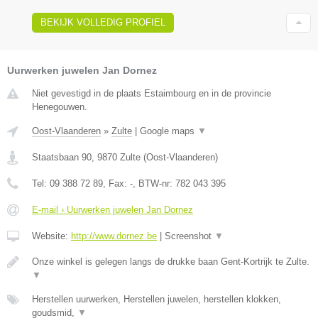
BEKIJK VOLLEDIG PROFIEL
Uurwerken juwelen Jan Dornez
Niet gevestigd in de plaats Estaimbourg en in de provincie
Henegouwen.
Oost-Vlaanderen
»
Zulte
|
Google maps
▼
Staatsbaan 90
,
9870
Zulte
(
Oost-Vlaanderen
)
Tel:
09 388 72 89
, Fax:
-
, BTW-nr:
782 043 395
E-mail › Uurwerken juwelen Jan Dornez
Website:
http://www.dornez.be
|
Screenshot
▼
Onze winkel is gelegen langs de drukke baan Gent-Kortrijk te Zulte.
▼
Herstellen uurwerken, Herstellen juwelen, herstellen klokken,
goudsmid,
▼