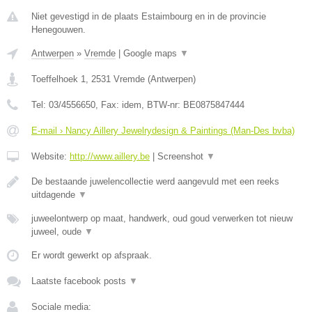
Niet gevestigd in de plaats Estaimbourg en in de provincie
Henegouwen.
Antwerpen
»
Vremde
|
Google maps
▼
Toeffelhoek 1
,
2531
Vremde
(
Antwerpen
)
Tel:
03/4556650
, Fax:
idem
, BTW-nr:
BE0875847444
E-mail › Nancy Aillery Jewelrydesign & Paintings (Man-Des bvba)
Website:
http://www.aillery.be
|
Screenshot
▼
De bestaande juwelencollectie werd aangevuld met een reeks
uitdagende
▼
juweelontwerp op maat, handwerk, oud goud verwerken tot nieuw
juweel, oude
▼
Er wordt gewerkt op afspraak.
Laatste facebook posts
▼
Sociale media: