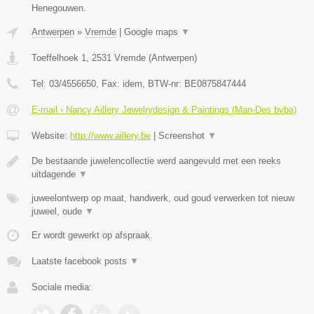
Henegouwen.
Antwerpen
»
Vremde
|
Google maps
▼
Toeffelhoek 1
,
2531
Vremde
(
Antwerpen
)
Tel:
03/4556650
, Fax:
idem
, BTW-nr:
BE0875847444
E-mail › Nancy Aillery Jewelrydesign & Paintings (Man-Des bvba)
Website:
http://www.aillery.be
|
Screenshot
▼
De bestaande juwelencollectie werd aangevuld met een reeks
uitdagende
▼
juweelontwerp op maat, handwerk, oud goud verwerken tot nieuw
juweel, oude
▼
Er wordt gewerkt op afspraak.
Laatste facebook posts
▼
Sociale media: