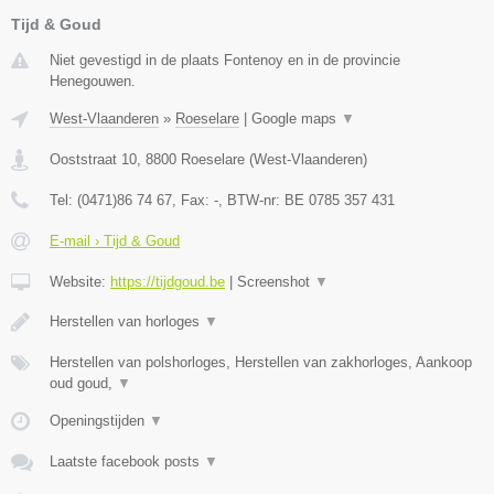
Tijd & Goud
Niet gevestigd in de plaats Fontenoy en in de provincie
Henegouwen.
West-Vlaanderen
»
Roeselare
|
Google maps
▼
Ooststraat 10
,
8800
Roeselare
(
West-Vlaanderen
)
Tel:
(0471)86 74 67
, Fax:
-
, BTW-nr:
BE 0785 357 431
E-mail › Tijd & Goud
Website:
https://tijdgoud.be
|
Screenshot
▼
Herstellen van horloges
▼
Herstellen van polshorloges, Herstellen van zakhorloges, Aankoop
oud goud,
▼
Openingstijden
▼
Laatste facebook posts
▼