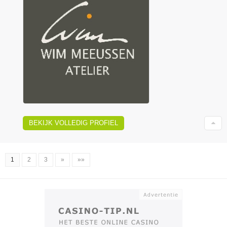
BEKIJK VOLLEDIG PROFIEL
1
2
3
»
»»