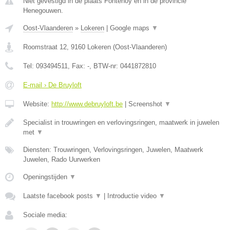
Niet gevestigd in de plaats Fontenoy en in de provincie
Henegouwen.
Oost-Vlaanderen
»
Lokeren
|
Google maps
▼
Roomstraat 12
,
9160
Lokeren
(
Oost-Vlaanderen
)
Tel:
093494511
, Fax:
-
, BTW-nr:
0441872810
E-mail › De Bruyloft
Website:
http://www.debruyloft.be
|
Screenshot
▼
Specialist in trouwringen en verlovingsringen, maatwerk in juwelen
met
▼
Diensten: Trouwringen, Verlovingsringen, Juwelen, Maatwerk
Juwelen, Rado Uurwerken
Openingstijden
▼
Laatste facebook posts
▼
|
Introductie video
▼
Sociale media: