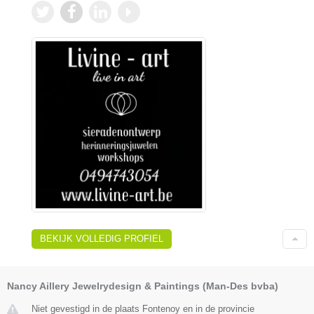
BEKIJK VOLLEDIG PROFIEL
Nancy Aillery Jewelrydesign & Paintings (Man-Des bvba)
Niet gevestigd in de plaats Fontenoy en in de provincie