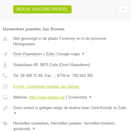
BEKIJK VOLLEDIG PROFIEL
Uurwerken juwelen Jan Dornez
Niet gevestigd in de plaats Fontenoy en in de provincie
Henegouwen.
Oost-Vlaanderen
»
Zulte
|
Google maps
▼
Staatsbaan 90
,
9870
Zulte
(
Oost-Vlaanderen
)
Tel:
09 388 72 89
, Fax:
-
, BTW-nr:
782 043 395
E-mail › Uurwerken juwelen Jan Dornez
Website:
http://www.dornez.be
|
Screenshot
▼
Onze winkel is gelegen langs de drukke baan Gent-Kortrijk te Zulte.
▼
Herstellen uurwerken, Herstellen juwelen, herstellen klokken,
goudsmid,
▼