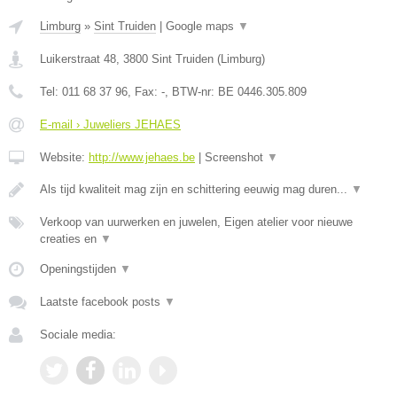
Limburg
»
Sint Truiden
|
Google maps
▼
Luikerstraat 48
,
3800
Sint Truiden
(
Limburg
)
Tel:
011 68 37 96
, Fax:
-
, BTW-nr:
BE 0446.305.809
E-mail › Juweliers JEHAES
Website:
http://www.jehaes.be
|
Screenshot
▼
Als tijd kwaliteit mag zijn en schittering eeuwig mag duren...
▼
Verkoop van uurwerken en juwelen, Eigen atelier voor nieuwe
creaties en
▼
Openingstijden
▼
Laatste facebook posts
▼
Sociale media: