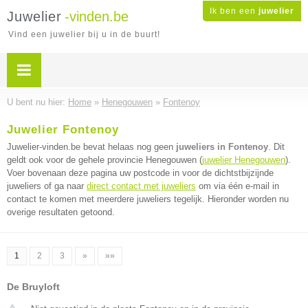
Ik ben een
juwelier
Juwelier
-vinden.be
Vind een juwelier bij u in de buurt!
U bent nu hier:
Home
»
Henegouwen
»
Fontenoy
Juwelier Fontenoy
Juwelier-vinden.be bevat helaas nog geen
juweliers in Fontenoy
. Dit
geldt ook voor de gehele provincie Henegouwen (
juwelier Henegouwen
).
Voer bovenaan deze pagina uw postcode in voor de dichtstbijzijnde
juweliers of ga naar
direct contact met juweliers
om via één e-mail in
contact te komen met meerdere juweliers tegelijk. Hieronder worden nu
overige resultaten getoond.
1
2
3
»
»»
De Bruyloft