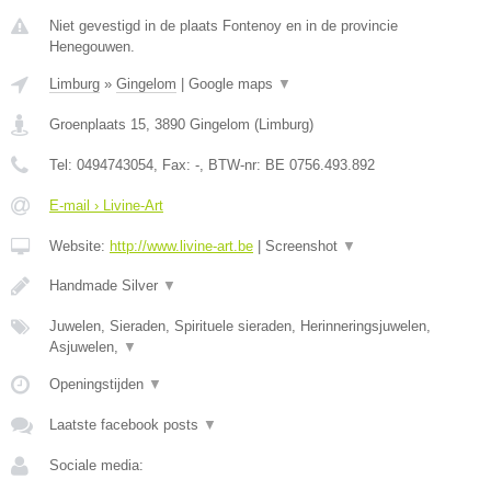
Niet gevestigd in de plaats Fontenoy en in de provincie
Henegouwen.
Limburg
»
Gingelom
|
Google maps
▼
Groenplaats 15
,
3890
Gingelom
(
Limburg
)
Tel:
0494743054
, Fax:
-
, BTW-nr:
BE 0756.493.892
E-mail › Livine-Art
Website:
http://www.livine-art.be
|
Screenshot
▼
Handmade Silver
▼
Juwelen, Sieraden, Spirituele sieraden, Herinneringsjuwelen,
Asjuwelen,
▼
Openingstijden
▼
Laatste facebook posts
▼
Sociale media: