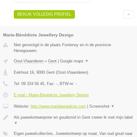
BEKIJK VOLLEDIG PROFIEL
Marie-Bénédicte Jewellery Design
Niet gevestigd in de plaats Fontenoy en in de provincie
Henegouwen.
Oost-Vlaanderen
»
Gent
|
Google maps
▼
Eekhout 16
,
9000
Gent
(
Oost-Vlaanderen
)
Tel:
09 324 56 45
, Fax:
-
, BTW-nr:
-
E-mail › Marie-Bénédicte Jewellery Design
Website:
http://www.mariebenedicte.com
|
Screenshot
▼
Als juweelontwerpster en goudsmid in Gent creëer ik met mijn label
▼
Eigen juweelcollecties, Juweelontwerp op maat, Van oud goud naar