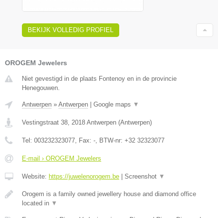
BEKIJK VOLLEDIG PROFIEL
OROGEM Jewelers
Niet gevestigd in de plaats Fontenoy en in de provincie
Henegouwen.
Antwerpen
»
Antwerpen
|
Google maps
▼
Vestingstraat 38
,
2018
Antwerpen
(
Antwerpen
)
Tel:
003232323077
, Fax:
-
, BTW-nr:
+32 32323077
E-mail › OROGEM Jewelers
Website:
https://juwelenorogem.be
|
Screenshot
▼
Orogem is a family owned jewellery house and diamond office
located in
▼