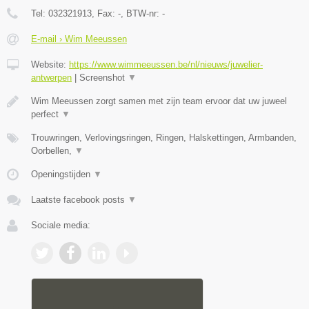
Tel:
032321913
, Fax:
-
, BTW-nr:
-
E-mail › Wim Meeussen
Website:
https://www.wimmeeussen.be/nl/nieuws/juwelier-
antwerpen
|
Screenshot
▼
Wim Meeussen zorgt samen met zijn team ervoor dat uw juweel
perfect
▼
Trouwringen, Verlovingsringen, Ringen, Halskettingen, Armbanden,
Oorbellen,
▼
Openingstijden
▼
Laatste facebook posts
▼
Sociale media: