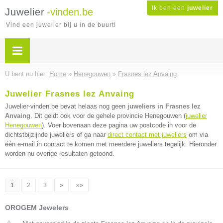
Ik ben een
juwelier
Juwelier
-vinden.be
Vind een juwelier bij u in de buurt!
U bent nu hier:
Home
»
Henegouwen
»
Frasnes lez Anvaing
Juwelier Frasnes lez Anvaing
Juwelier-vinden.be bevat helaas nog geen
juweliers in Frasnes lez
Anvaing
. Dit geldt ook voor de gehele provincie Henegouwen (
juwelier
Henegouwen
). Voer bovenaan deze pagina uw postcode in voor de
dichtstbijzijnde juweliers of ga naar
direct contact met juweliers
om via
één e-mail in contact te komen met meerdere juweliers tegelijk. Hieronder
worden nu overige resultaten getoond.
1
2
3
»
»»
OROGEM Jewelers