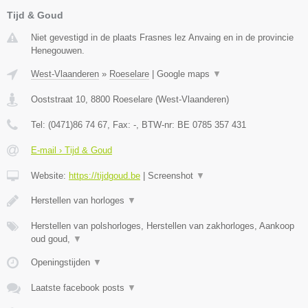
Tijd & Goud
Niet gevestigd in de plaats Frasnes lez Anvaing en in de provincie
Henegouwen.
West-Vlaanderen
»
Roeselare
|
Google maps
▼
Ooststraat 10
,
8800
Roeselare
(
West-Vlaanderen
)
Tel:
(0471)86 74 67
, Fax:
-
, BTW-nr:
BE 0785 357 431
E-mail › Tijd & Goud
Website:
https://tijdgoud.be
|
Screenshot
▼
Herstellen van horloges
▼
Herstellen van polshorloges, Herstellen van zakhorloges, Aankoop
oud goud,
▼
Openingstijden
▼
Laatste facebook posts
▼