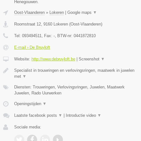
Henegouwen.
Oost-Vlaanderen
»
Lokeren
|
Google maps
▼
Roomstraat 12
,
9160
Lokeren
(
Oost-Vlaanderen
)
Tel:
093494511
, Fax:
-
, BTW-nr:
0441872810
E-mail › De Bruyloft
Website:
http://www.debruyloft.be
|
Screenshot
▼
Specialist in trouwringen en verlovingsringen, maatwerk in juwelen
met
▼
Diensten: Trouwringen, Verlovingsringen, Juwelen, Maatwerk
Juwelen, Rado Uurwerken
Openingstijden
▼
Laatste facebook posts
▼
|
Introductie video
▼
Sociale media: