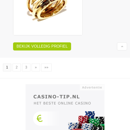
BEKIJK VOLLEDIG PROFIEL
1
2
3
»
»»