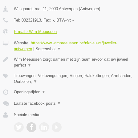
Wijngaardstraat 11
,
2000
Antwerpen
(
Antwerpen
)
Tel:
032321913
, Fax:
-
, BTW-nr:
-
E-mail › Wim Meeussen
Website:
https://www.wimmeeussen.be/nl/nieuws/juwelier-
antwerpen
|
Screenshot
▼
Wim Meeussen zorgt samen met zijn team ervoor dat uw juweel
perfect
▼
Trouwringen, Verlovingsringen, Ringen, Halskettingen, Armbanden,
Oorbellen,
▼
Openingstijden
▼
Laatste facebook posts
▼
Sociale media: