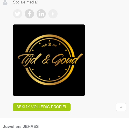
Sociale media:
BEKIJK VOLLEDIG PROFIEL
Juweliers JEHAES