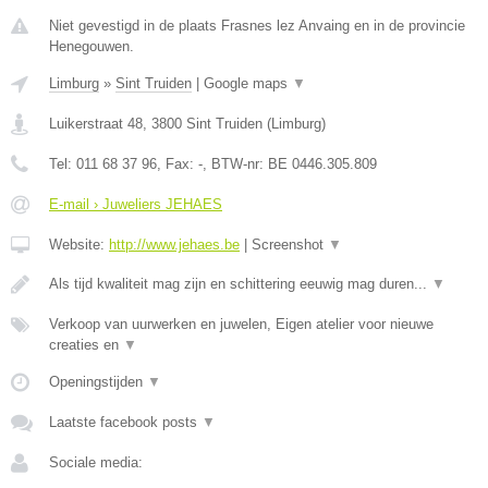
Niet gevestigd in de plaats Frasnes lez Anvaing en in de provincie
Henegouwen.
Limburg
»
Sint Truiden
|
Google maps
▼
Luikerstraat 48
,
3800
Sint Truiden
(
Limburg
)
Tel:
011 68 37 96
, Fax:
-
, BTW-nr:
BE 0446.305.809
E-mail › Juweliers JEHAES
Website:
http://www.jehaes.be
|
Screenshot
▼
Als tijd kwaliteit mag zijn en schittering eeuwig mag duren...
▼
Verkoop van uurwerken en juwelen, Eigen atelier voor nieuwe
creaties en
▼
Openingstijden
▼
Laatste facebook posts
▼
Sociale media: