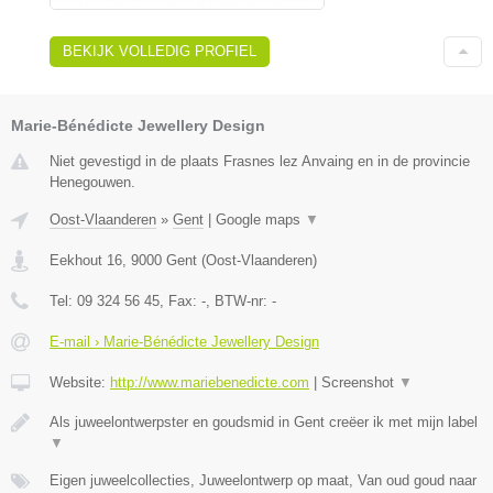
BEKIJK VOLLEDIG PROFIEL
Marie-Bénédicte Jewellery Design
Niet gevestigd in de plaats Frasnes lez Anvaing en in de provincie
Henegouwen.
Oost-Vlaanderen
»
Gent
|
Google maps
▼
Eekhout 16
,
9000
Gent
(
Oost-Vlaanderen
)
Tel:
09 324 56 45
, Fax:
-
, BTW-nr:
-
E-mail › Marie-Bénédicte Jewellery Design
Website:
http://www.mariebenedicte.com
|
Screenshot
▼
Als juweelontwerpster en goudsmid in Gent creëer ik met mijn label
▼
Eigen juweelcollecties, Juweelontwerp op maat, Van oud goud naar