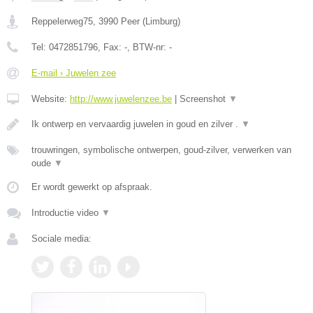
Reppelerweg75
,
3990
Peer
(
Limburg
)
Tel:
0472851796
, Fax:
-
, BTW-nr:
-
E-mail › Juwelen zee
Website:
http://www.juwelenzee.be
|
Screenshot
▼
Ik ontwerp en vervaardig juwelen in goud en zilver .
▼
trouwringen, symbolische ontwerpen, goud-zilver, verwerken van
oude
▼
Er wordt gewerkt op afspraak.
Introductie video
▼
Sociale media: