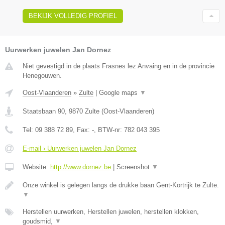
BEKIJK VOLLEDIG PROFIEL
Uurwerken juwelen Jan Dornez
Niet gevestigd in de plaats Frasnes lez Anvaing en in de provincie
Henegouwen.
Oost-Vlaanderen
»
Zulte
|
Google maps
▼
Staatsbaan 90
,
9870
Zulte
(
Oost-Vlaanderen
)
Tel:
09 388 72 89
, Fax:
-
, BTW-nr:
782 043 395
E-mail › Uurwerken juwelen Jan Dornez
Website:
http://www.dornez.be
|
Screenshot
▼
Onze winkel is gelegen langs de drukke baan Gent-Kortrijk te Zulte.
▼
Herstellen uurwerken, Herstellen juwelen, herstellen klokken,
goudsmid,
▼