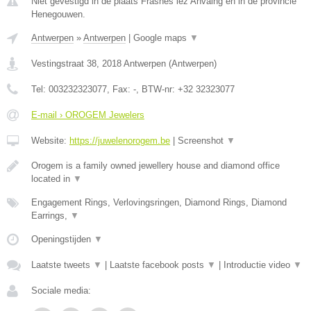
Niet gevestigd in de plaats Frasnes lez Anvaing en in de provincie
Henegouwen.
Antwerpen
»
Antwerpen
|
Google maps
▼
Vestingstraat 38
,
2018
Antwerpen
(
Antwerpen
)
Tel:
003232323077
, Fax:
-
, BTW-nr:
+32 32323077
E-mail › OROGEM Jewelers
Website:
https://juwelenorogem.be
|
Screenshot
▼
Orogem is a family owned jewellery house and diamond office
located in
▼
Engagement Rings, Verlovingsringen, Diamond Rings, Diamond
Earrings,
▼
Openingstijden
▼
Laatste tweets
▼
|
Laatste facebook posts
▼
|
Introductie video
▼
Sociale media: