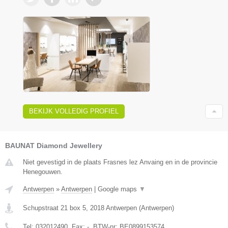
BEKIJK VOLLEDIG PROFIEL
BAUNAT Diamond Jewellery
Niet gevestigd in de plaats Frasnes lez Anvaing en in de provincie
Henegouwen.
Antwerpen
»
Antwerpen
|
Google maps
▼
Schupstraat 21 box 5
,
2018
Antwerpen
(
Antwerpen
)
Tel:
032012490
, Fax:
-
, BTW-nr:
BE0899153574