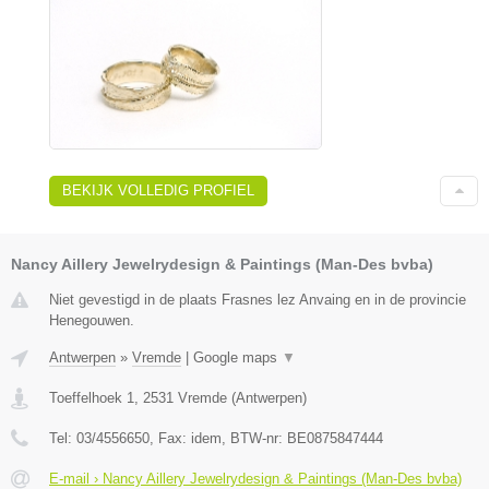
BEKIJK VOLLEDIG PROFIEL
Nancy Aillery Jewelrydesign & Paintings (Man-Des bvba)
Niet gevestigd in de plaats Frasnes lez Anvaing en in de provincie
Henegouwen.
Antwerpen
»
Vremde
|
Google maps
▼
Toeffelhoek 1
,
2531
Vremde
(
Antwerpen
)
Tel:
03/4556650
, Fax:
idem
, BTW-nr:
BE0875847444
E-mail › Nancy Aillery Jewelrydesign & Paintings (Man-Des bvba)