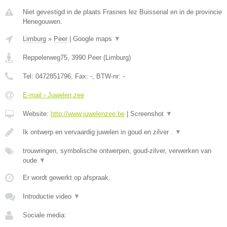
Niet gevestigd in de plaats Frasnes lez Buissenal en in de provincie
Henegouwen.
Limburg
»
Peer
|
Google maps
▼
Reppelerweg75
,
3990
Peer
(
Limburg
)
Tel:
0472851796
, Fax:
-
, BTW-nr:
-
E-mail › Juwelen zee
Website:
http://www.juwelenzee.be
|
Screenshot
▼
Ik ontwerp en vervaardig juwelen in goud en zilver .
▼
trouwringen, symbolische ontwerpen, goud-zilver, verwerken van
oude
▼
Er wordt gewerkt op afspraak.
Introductie video
▼
Sociale media: