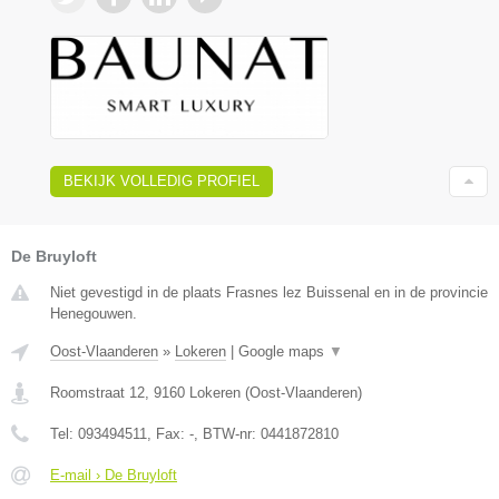
BEKIJK VOLLEDIG PROFIEL
De Bruyloft
Niet gevestigd in de plaats Frasnes lez Buissenal en in de provincie
Henegouwen.
Oost-Vlaanderen
»
Lokeren
|
Google maps
▼
Roomstraat 12
,
9160
Lokeren
(
Oost-Vlaanderen
)
Tel:
093494511
, Fax:
-
, BTW-nr:
0441872810
E-mail › De Bruyloft