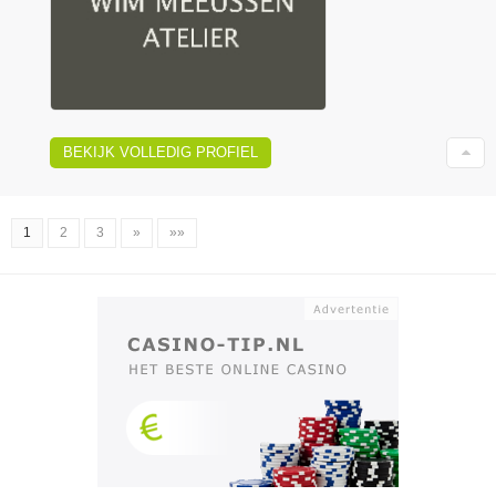
BEKIJK VOLLEDIG PROFIEL
1
2
3
»
»»