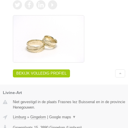
BEKIJK VOLLEDIG PROFIEL
Livine-Art
Niet gevestigd in de plaats Frasnes lez Buissenal en in de provincie
Henegouwen.
Limburg
»
Gingelom
|
Google maps
▼
Groenplaats 15
,
3890
Gingelom
(
Limburg
)