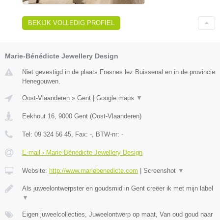
BEKIJK VOLLEDIG PROFIEL
Marie-Bénédicte Jewellery Design
Niet gevestigd in de plaats Frasnes lez Buissenal en in de provincie
Henegouwen.
Oost-Vlaanderen
»
Gent
|
Google maps
▼
Eekhout 16
,
9000
Gent
(
Oost-Vlaanderen
)
Tel:
09 324 56 45
, Fax:
-
, BTW-nr:
-
E-mail › Marie-Bénédicte Jewellery Design
Website:
http://www.mariebenedicte.com
|
Screenshot
▼
Als juweelontwerpster en goudsmid in Gent creëer ik met mijn label
▼
Eigen juweelcollecties, Juweelontwerp op maat, Van oud goud naar