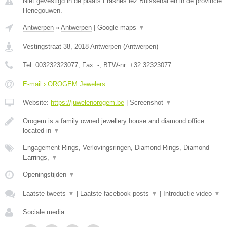
Niet gevestigd in de plaats Frasnes lez Buissenal en in de provincie
Henegouwen.
Antwerpen
»
Antwerpen
|
Google maps
▼
Vestingstraat 38
,
2018
Antwerpen
(
Antwerpen
)
Tel:
003232323077
, Fax:
-
, BTW-nr:
+32 32323077
E-mail › OROGEM Jewelers
Website:
https://juwelenorogem.be
|
Screenshot
▼
Orogem is a family owned jewellery house and diamond office
located in
▼
Engagement Rings, Verlovingsringen, Diamond Rings, Diamond
Earrings,
▼
Openingstijden
▼
Laatste tweets
▼
|
Laatste facebook posts
▼
|
Introductie video
▼
Sociale media: