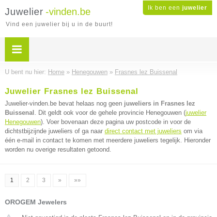
Ik ben een
juwelier
Juwelier
-vinden.be
Vind een juwelier bij u in de buurt!
U bent nu hier:
Home
»
Henegouwen
»
Frasnes lez Buissenal
Juwelier Frasnes lez Buissenal
Juwelier-vinden.be bevat helaas nog geen
juweliers in Frasnes lez
Buissenal
. Dit geldt ook voor de gehele provincie Henegouwen (
juwelier
Henegouwen
). Voer bovenaan deze pagina uw postcode in voor de
dichtstbijzijnde juweliers of ga naar
direct contact met juweliers
om via
één e-mail in contact te komen met meerdere juweliers tegelijk. Hieronder
worden nu overige resultaten getoond.
1
2
3
»
»»
OROGEM Jewelers