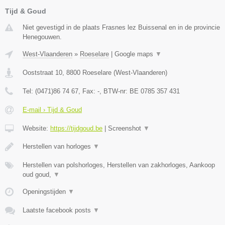
Tijd & Goud
Niet gevestigd in de plaats Frasnes lez Buissenal en in de provincie
Henegouwen.
West-Vlaanderen
»
Roeselare
|
Google maps
▼
Ooststraat 10
,
8800
Roeselare
(
West-Vlaanderen
)
Tel:
(0471)86 74 67
, Fax:
-
, BTW-nr:
BE 0785 357 431
E-mail › Tijd & Goud
Website:
https://tijdgoud.be
|
Screenshot
▼
Herstellen van horloges
▼
Herstellen van polshorloges, Herstellen van zakhorloges, Aankoop
oud goud,
▼
Openingstijden
▼
Laatste facebook posts
▼