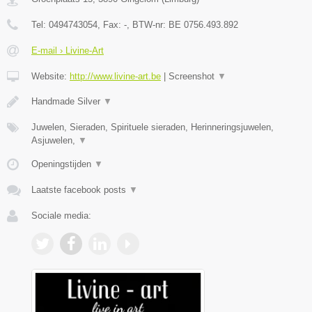
Tel:
0494743054
, Fax:
-
, BTW-nr:
BE 0756.493.892
E-mail › Livine-Art
Website:
http://www.livine-art.be
|
Screenshot
▼
Handmade Silver
▼
Juwelen, Sieraden, Spirituele sieraden, Herinneringsjuwelen,
Asjuwelen,
▼
Openingstijden
▼
Laatste facebook posts
▼
Sociale media: