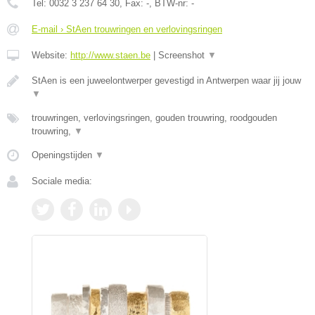
Tel:
0032 3 237 64 30
, Fax:
-
, BTW-nr:
-
E-mail › StAen trouwringen en verlovingsringen
Website:
http://www.staen.be
|
Screenshot
▼
StAen is een juweelontwerper gevestigd in Antwerpen waar jij jouw
▼
trouwringen, verlovingsringen, gouden trouwring, roodgouden
trouwring,
▼
Openingstijden
▼
Sociale media: