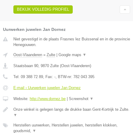
BEKIJK VOLLEDIG PROFIEL
Uurwerken juwelen Jan Dornez
Niet gevestigd in de plaats Frasnes lez Buissenal en in de provincie
Henegouwen.
Oost-Vlaanderen
»
Zulte
|
Google maps
▼
Staatsbaan 90
,
9870
Zulte
(
Oost-Vlaanderen
)
Tel:
09 388 72 89
, Fax:
-
, BTW-nr:
782 043 395
E-mail › Uurwerken juwelen Jan Dornez
Website:
http://www.dornez.be
|
Screenshot
▼
Onze winkel is gelegen langs de drukke baan Gent-Kortrijk te Zulte.
▼
Herstellen uurwerken, Herstellen juwelen, herstellen klokken,
goudsmid,
▼