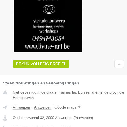
BEKIJK VOLLEDIG PROFIEL
StAen trouwringen en verlovingsringen
Niet gevestigd in de plaats Frasnes lez Buissenal en in de provincie
Henegouwen.
Antwerpen
»
Antwerpen
|
Google maps
▼
Oudeleeuwenrui 32
,
2000
Antwerpen
(
Antwerpen
)