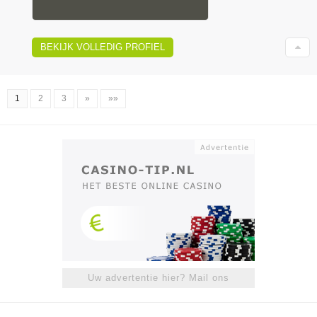
BEKIJK VOLLEDIG PROFIEL
1
2
3
»
»»
Uw advertentie hier? Mail ons