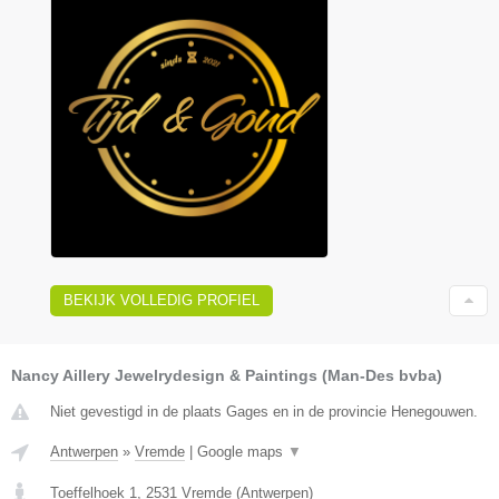
BEKIJK VOLLEDIG PROFIEL
Nancy Aillery Jewelrydesign & Paintings (Man-Des bvba)
Niet gevestigd in de plaats Gages en in de provincie Henegouwen.
Antwerpen
»
Vremde
|
Google maps
▼
Toeffelhoek 1
,
2531
Vremde
(
Antwerpen
)