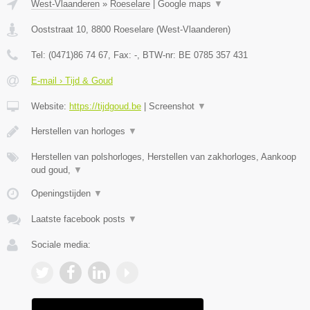
West-Vlaanderen
»
Roeselare
|
Google maps
▼
Ooststraat 10
,
8800
Roeselare
(
West-Vlaanderen
)
Tel:
(0471)86 74 67
, Fax:
-
, BTW-nr:
BE 0785 357 431
E-mail › Tijd & Goud
Website:
https://tijdgoud.be
|
Screenshot
▼
Herstellen van horloges
▼
Herstellen van polshorloges, Herstellen van zakhorloges, Aankoop
oud goud,
▼
Openingstijden
▼
Laatste facebook posts
▼
Sociale media: