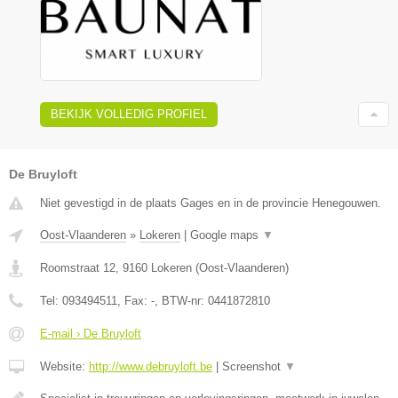
BEKIJK VOLLEDIG PROFIEL
De Bruyloft
Niet gevestigd in de plaats Gages en in de provincie Henegouwen.
Oost-Vlaanderen
»
Lokeren
|
Google maps
▼
Roomstraat 12
,
9160
Lokeren
(
Oost-Vlaanderen
)
Tel:
093494511
, Fax:
-
, BTW-nr:
0441872810
E-mail › De Bruyloft
Website:
http://www.debruyloft.be
|
Screenshot
▼