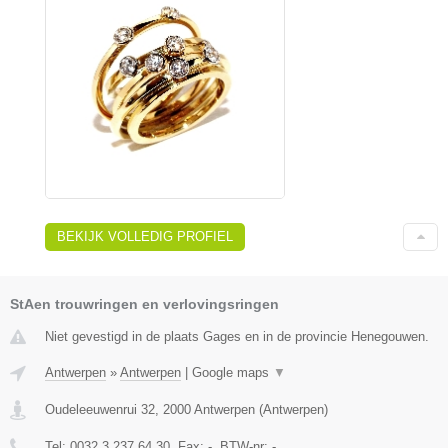
BEKIJK VOLLEDIG PROFIEL
StAen trouwringen en verlovingsringen
Niet gevestigd in de plaats Gages en in de provincie Henegouwen.
Antwerpen
»
Antwerpen
|
Google maps
▼
Oudeleeuwenrui 32
,
2000
Antwerpen
(
Antwerpen
)
Tel:
0032 3 237 64 30
, Fax:
-
, BTW-nr:
-