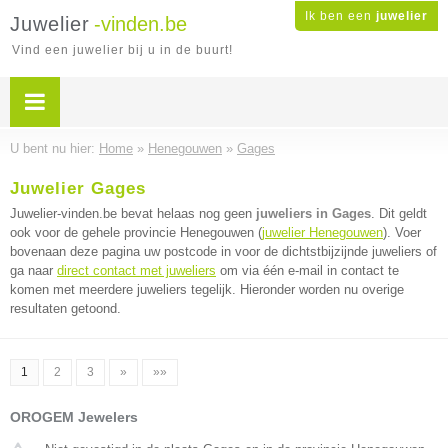
Ik ben een
juwelier
Juwelier
-vinden.be
Vind een juwelier bij u in de buurt!
U bent nu hier:
Home
»
Henegouwen
»
Gages
Juwelier Gages
Juwelier-vinden.be bevat helaas nog geen
juweliers in Gages
. Dit geldt
ook voor de gehele provincie Henegouwen (
juwelier Henegouwen
). Voer
bovenaan deze pagina uw postcode in voor de dichtstbijzijnde juweliers of
ga naar
direct contact met juweliers
om via één e-mail in contact te
komen met meerdere juweliers tegelijk. Hieronder worden nu overige
resultaten getoond.
1
2
3
»
»»
OROGEM Jewelers