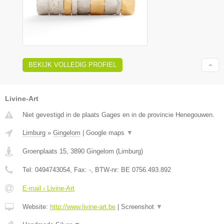
BEKIJK VOLLEDIG PROFIEL
Livine-Art
Niet gevestigd in de plaats Gages en in de provincie Henegouwen.
Limburg
»
Gingelom
|
Google maps
▼
Groenplaats 15
,
3890
Gingelom
(
Limburg
)
Tel:
0494743054
, Fax:
-
, BTW-nr:
BE 0756.493.892
E-mail › Livine-Art
Website:
http://www.livine-art.be
|
Screenshot
▼