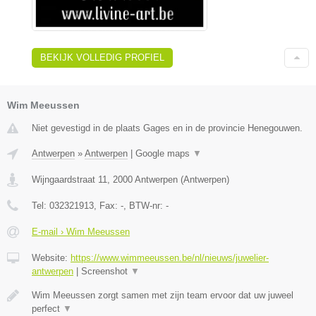
BEKIJK VOLLEDIG PROFIEL
Wim Meeussen
Niet gevestigd in de plaats Gages en in de provincie Henegouwen.
Antwerpen
»
Antwerpen
|
Google maps
▼
Wijngaardstraat 11
,
2000
Antwerpen
(
Antwerpen
)
Tel:
032321913
, Fax:
-
, BTW-nr:
-
E-mail › Wim Meeussen
Website:
https://www.wimmeeussen.be/nl/nieuws/juwelier-
antwerpen
|
Screenshot
▼
Wim Meeussen zorgt samen met zijn team ervoor dat uw juweel
perfect
▼