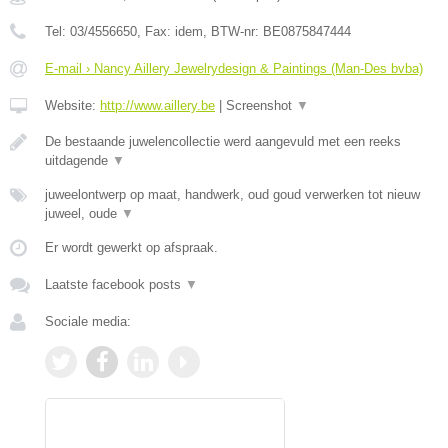
Tel:
03/4556650
, Fax:
idem
, BTW-nr:
BE0875847444
E-mail › Nancy Aillery Jewelrydesign & Paintings (Man-Des bvba)
Website:
http://www.aillery.be
|
Screenshot
▼
De bestaande juwelencollectie werd aangevuld met een reeks
uitdagende
▼
juweelontwerp op maat, handwerk, oud goud verwerken tot nieuw
juweel, oude
▼
Er wordt gewerkt op afspraak.
Laatste facebook posts
▼
Sociale media: