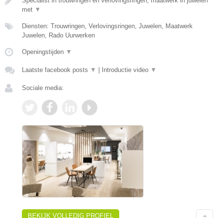
Specialist in trouwringen en verlovingsringen, maatwerk in juwelen
met
▼
Diensten: Trouwringen, Verlovingsringen, Juwelen, Maatwerk
Juwelen, Rado Uurwerken
Openingstijden
▼
Laatste facebook posts
▼
|
Introductie video
▼
Sociale media:
BEKIJK VOLLEDIG PROFIEL