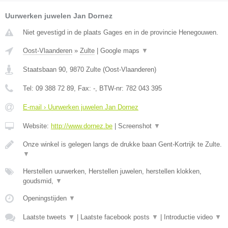
Uurwerken juwelen Jan Dornez
Niet gevestigd in de plaats Gages en in de provincie Henegouwen.
Oost-Vlaanderen
»
Zulte
|
Google maps
▼
Staatsbaan 90
,
9870
Zulte
(
Oost-Vlaanderen
)
Tel:
09 388 72 89
, Fax:
-
, BTW-nr:
782 043 395
E-mail › Uurwerken juwelen Jan Dornez
Website:
http://www.dornez.be
|
Screenshot
▼
Onze winkel is gelegen langs de drukke baan Gent-Kortrijk te Zulte.
▼
Herstellen uurwerken, Herstellen juwelen, herstellen klokken,
goudsmid,
▼
Openingstijden
▼
Laatste tweets
▼
|
Laatste facebook posts
▼
|
Introductie video
▼