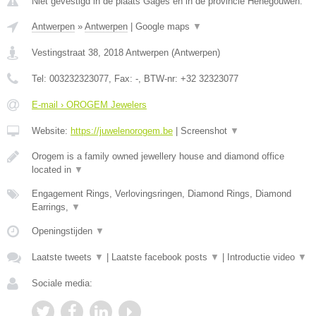
Niet gevestigd in de plaats Gages en in de provincie Henegouwen.
Antwerpen
»
Antwerpen
|
Google maps
▼
Vestingstraat 38
,
2018
Antwerpen
(
Antwerpen
)
Tel:
003232323077
, Fax:
-
, BTW-nr:
+32 32323077
E-mail › OROGEM Jewelers
Website:
https://juwelenorogem.be
|
Screenshot
▼
Orogem is a family owned jewellery house and diamond office
located in
▼
Engagement Rings, Verlovingsringen, Diamond Rings, Diamond
Earrings,
▼
Openingstijden
▼
Laatste tweets
▼
|
Laatste facebook posts
▼
|
Introductie video
▼
Sociale media: