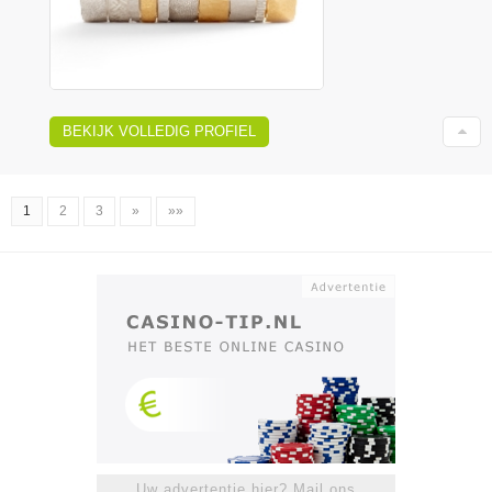
BEKIJK VOLLEDIG PROFIEL
1
2
3
»
»»
Uw advertentie hier? Mail ons