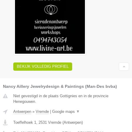
BEKIJK VOLLEDIG PROFIEL
Nancy Aillery Jewelrydesign & Paintings (Man-Des bvba)
Niet gevestigd in de plaats Gottignies en in de provincie
Henegouwen.
Antwerpen
»
Vremde
|
Google maps
▼
Toeffelhoek 1
,
2531
Vremde
(
Antwerpen
)