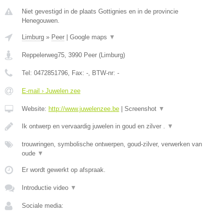
Niet gevestigd in de plaats Gottignies en in de provincie
Henegouwen.
Limburg
»
Peer
|
Google maps
▼
Reppelerweg75
,
3990
Peer
(
Limburg
)
Tel:
0472851796
, Fax:
-
, BTW-nr:
-
E-mail › Juwelen zee
Website:
http://www.juwelenzee.be
|
Screenshot
▼
Ik ontwerp en vervaardig juwelen in goud en zilver .
▼
trouwringen, symbolische ontwerpen, goud-zilver, verwerken van
oude
▼
Er wordt gewerkt op afspraak.
Introductie video
▼
Sociale media: