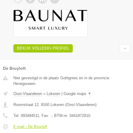
BEKIJK VOLLEDIG PROFIEL
De Bruyloft
Niet gevestigd in de plaats Gottignies en in de provincie
Henegouwen.
Oost-Vlaanderen
»
Lokeren
|
Google maps
▼
Roomstraat 12
,
9160
Lokeren
(
Oost-Vlaanderen
)
Tel:
093494511
, Fax:
-
, BTW-nr:
0441872810
E-mail › De Bruyloft