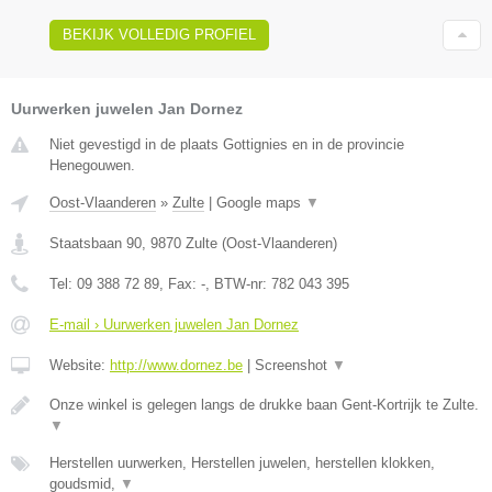
BEKIJK VOLLEDIG PROFIEL
Uurwerken juwelen Jan Dornez
Niet gevestigd in de plaats Gottignies en in de provincie
Henegouwen.
Oost-Vlaanderen
»
Zulte
|
Google maps
▼
Staatsbaan 90
,
9870
Zulte
(
Oost-Vlaanderen
)
Tel:
09 388 72 89
, Fax:
-
, BTW-nr:
782 043 395
E-mail › Uurwerken juwelen Jan Dornez
Website:
http://www.dornez.be
|
Screenshot
▼
Onze winkel is gelegen langs de drukke baan Gent-Kortrijk te Zulte.
▼
Herstellen uurwerken, Herstellen juwelen, herstellen klokken,
goudsmid,
▼