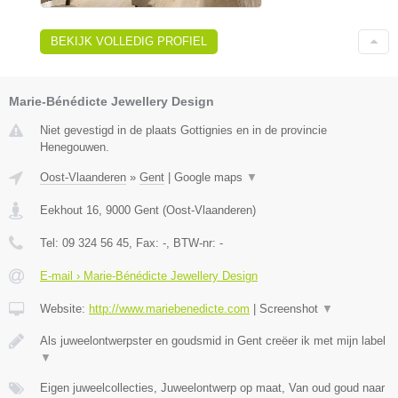
BEKIJK VOLLEDIG PROFIEL
Marie-Bénédicte Jewellery Design
Niet gevestigd in de plaats Gottignies en in de provincie
Henegouwen.
Oost-Vlaanderen
»
Gent
|
Google maps
▼
Eekhout 16
,
9000
Gent
(
Oost-Vlaanderen
)
Tel:
09 324 56 45
, Fax:
-
, BTW-nr:
-
E-mail › Marie-Bénédicte Jewellery Design
Website:
http://www.mariebenedicte.com
|
Screenshot
▼
Als juweelontwerpster en goudsmid in Gent creëer ik met mijn label
▼
Eigen juweelcollecties, Juweelontwerp op maat, Van oud goud naar