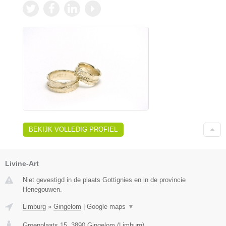
BEKIJK VOLLEDIG PROFIEL
Livine-Art
Niet gevestigd in de plaats Gottignies en in de provincie
Henegouwen.
Limburg
»
Gingelom
|
Google maps
▼
Groenplaats 15
,
3890
Gingelom
(
Limburg
)