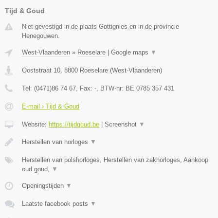
Tijd & Goud
Niet gevestigd in de plaats Gottignies en in de provincie
Henegouwen.
West-Vlaanderen
»
Roeselare
|
Google maps
▼
Ooststraat 10
,
8800
Roeselare
(
West-Vlaanderen
)
Tel:
(0471)86 74 67
, Fax:
-
, BTW-nr:
BE 0785 357 431
E-mail › Tijd & Goud
Website:
https://tijdgoud.be
|
Screenshot
▼
Herstellen van horloges
▼
Herstellen van polshorloges, Herstellen van zakhorloges, Aankoop
oud goud,
▼
Openingstijden
▼
Laatste facebook posts
▼