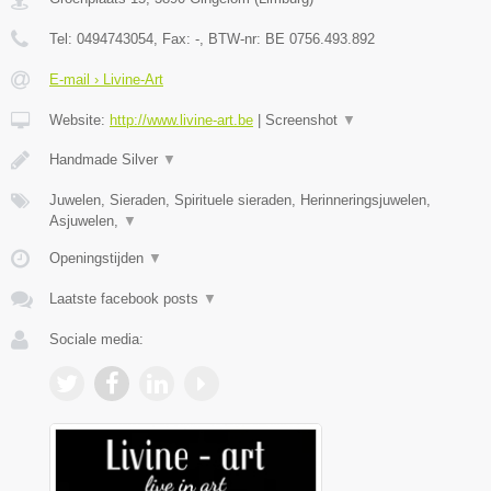
Tel:
0494743054
, Fax:
-
, BTW-nr:
BE 0756.493.892
E-mail › Livine-Art
Website:
http://www.livine-art.be
|
Screenshot
▼
Handmade Silver
▼
Juwelen, Sieraden, Spirituele sieraden, Herinneringsjuwelen,
Asjuwelen,
▼
Openingstijden
▼
Laatste facebook posts
▼
Sociale media: