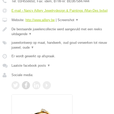
Tel:
03/4556650
, Fax:
idem
, BTW-nr:
BE0875847444
E-mail › Nancy Aillery Jewelrydesign & Paintings (Man-Des bvba)
Website:
http://www.aillery.be
|
Screenshot
▼
De bestaande juwelencollectie werd aangevuld met een reeks
uitdagende
▼
juweelontwerp op maat, handwerk, oud goud verwerken tot nieuw
juweel, oude
▼
Er wordt gewerkt op afspraak.
Laatste facebook posts
▼
Sociale media: