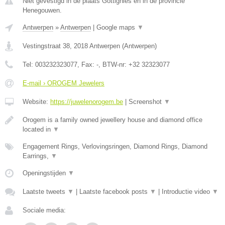
Niet gevestigd in de plaats Gottignies en in de provincie
Henegouwen.
Antwerpen
»
Antwerpen
|
Google maps
▼
Vestingstraat 38
,
2018
Antwerpen
(
Antwerpen
)
Tel:
003232323077
, Fax:
-
, BTW-nr:
+32 32323077
E-mail › OROGEM Jewelers
Website:
https://juwelenorogem.be
|
Screenshot
▼
Orogem is a family owned jewellery house and diamond office
located in
▼
Engagement Rings, Verlovingsringen, Diamond Rings, Diamond
Earrings,
▼
Openingstijden
▼
Laatste tweets
▼
|
Laatste facebook posts
▼
|
Introductie video
▼
Sociale media: