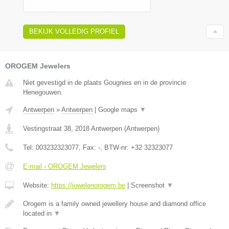
BEKIJK VOLLEDIG PROFIEL
OROGEM Jewelers
Niet gevestigd in de plaats Gougnies en in de provincie
Henegouwen.
Antwerpen
»
Antwerpen
|
Google maps
▼
Vestingstraat 38
,
2018
Antwerpen
(
Antwerpen
)
Tel:
003232323077
, Fax:
-
, BTW-nr:
+32 32323077
E-mail › OROGEM Jewelers
Website:
https://juwelenorogem.be
|
Screenshot
▼
Orogem is a family owned jewellery house and diamond office
located in
▼