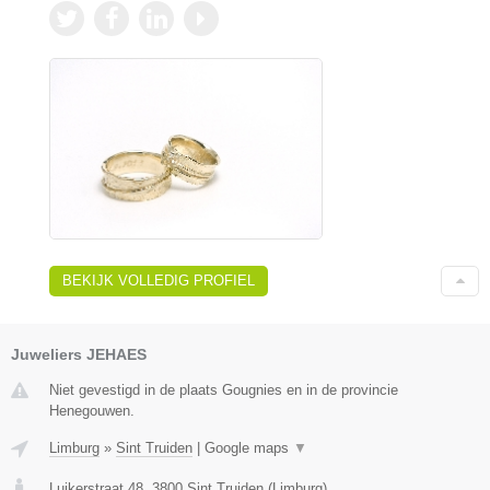
BEKIJK VOLLEDIG PROFIEL
Juweliers JEHAES
Niet gevestigd in de plaats Gougnies en in de provincie
Henegouwen.
Limburg
»
Sint Truiden
|
Google maps
▼
Luikerstraat 48
,
3800
Sint Truiden
(
Limburg
)