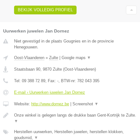
BEKIJK VOLLEDIG PROFIEL
Uurwerken juwelen Jan Dornez
Niet gevestigd in de plaats Gougnies en in de provincie
Henegouwen.
Oost-Vlaanderen
»
Zulte
|
Google maps
▼
Staatsbaan 90
,
9870
Zulte
(
Oost-Vlaanderen
)
Tel:
09 388 72 89
, Fax:
-
, BTW-nr:
782 043 395
E-mail › Uurwerken juwelen Jan Dornez
Website:
http://www.dornez.be
|
Screenshot
▼
Onze winkel is gelegen langs de drukke baan Gent-Kortrijk te Zulte.
▼
Herstellen uurwerken, Herstellen juwelen, herstellen klokken,
goudsmid,
▼