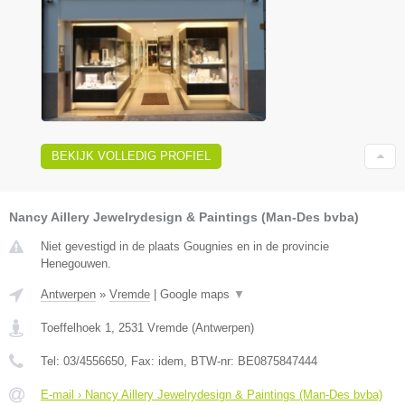
BEKIJK VOLLEDIG PROFIEL
Nancy Aillery Jewelrydesign & Paintings (Man-Des bvba)
Niet gevestigd in de plaats Gougnies en in de provincie
Henegouwen.
Antwerpen
»
Vremde
|
Google maps
▼
Toeffelhoek 1
,
2531
Vremde
(
Antwerpen
)
Tel:
03/4556650
, Fax:
idem
, BTW-nr:
BE0875847444
E-mail › Nancy Aillery Jewelrydesign & Paintings (Man-Des bvba)