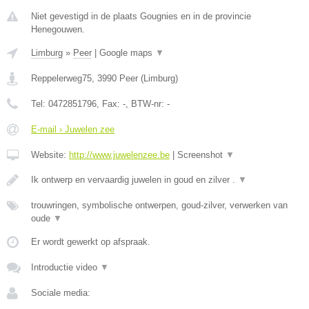
Niet gevestigd in de plaats Gougnies en in de provincie
Henegouwen.
Limburg
»
Peer
|
Google maps
▼
Reppelerweg75
,
3990
Peer
(
Limburg
)
Tel:
0472851796
, Fax:
-
, BTW-nr:
-
E-mail › Juwelen zee
Website:
http://www.juwelenzee.be
|
Screenshot
▼
Ik ontwerp en vervaardig juwelen in goud en zilver .
▼
trouwringen, symbolische ontwerpen, goud-zilver, verwerken van
oude
▼
Er wordt gewerkt op afspraak.
Introductie video
▼
Sociale media: