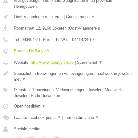
Niet gevestigd in de plaats Gougnies en in de provincie
Henegouwen.
Oost-Vlaanderen
»
Lokeren
|
Google maps
▼
Roomstraat 12
,
9160
Lokeren
(
Oost-Vlaanderen
)
Tel:
093494511
, Fax:
-
, BTW-nr:
0441872810
E-mail › De Bruyloft
Website:
http://www.debruyloft.be
|
Screenshot
▼
Specialist in trouwringen en verlovingsringen, maatwerk in juwelen
met
▼
Diensten: Trouwringen, Verlovingsringen, Juwelen, Maatwerk
Juwelen, Rado Uurwerken
Openingstijden
▼
Laatste facebook posts
▼
|
Introductie video
▼
Sociale media: