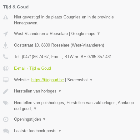
Tijd & Goud
Niet gevestigd in de plaats Gougnies en in de provincie
Henegouwen.
West-Vlaanderen
»
Roeselare
|
Google maps
▼
Ooststraat 10
,
8800
Roeselare
(
West-Vlaanderen
)
Tel:
(0471)86 74 67
, Fax:
-
, BTW-nr:
BE 0785 357 431
E-mail › Tijd & Goud
Website:
https://tijdgoud.be
|
Screenshot
▼
Herstellen van horloges
▼
Herstellen van polshorloges, Herstellen van zakhorloges, Aankoop
oud goud,
▼
Openingstijden
▼
Laatste facebook posts
▼