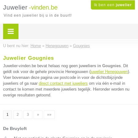
Ik ben een
juwelier
Juwelier
-vinden.be
Vind een juwelier bij u in de buurt!
U bent nu hier:
Home
»
Henegouwen
»
Gougnies
Juwelier Gougnies
Juwelier-vinden.be bevat helaas nog geen
juweliers in Gougnies
. Dit
geldt ook voor de gehele provincie Henegouwen (
juwelier Henegouwen
).
Voer bovenaan deze pagina uw postcode in voor de dichtstbijzijnde
juweliers of ga naar
direct contact met juweliers
om via één e-mail in
contact te komen met meerdere juweliers tegelijk. Hieronder worden nu
overige resultaten getoond.
1
2
3
»
»»
De Bruyloft