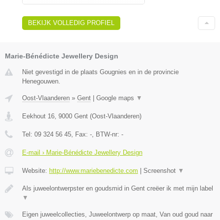
BEKIJK VOLLEDIG PROFIEL
Marie-Bénédicte Jewellery Design
Niet gevestigd in de plaats Gougnies en in de provincie
Henegouwen.
Oost-Vlaanderen
»
Gent
|
Google maps
▼
Eekhout 16
,
9000
Gent
(
Oost-Vlaanderen
)
Tel:
09 324 56 45
, Fax:
-
, BTW-nr:
-
E-mail › Marie-Bénédicte Jewellery Design
Website:
http://www.mariebenedicte.com
|
Screenshot
▼
Als juweelontwerpster en goudsmid in Gent creëer ik met mijn label
▼
Eigen juweelcollecties, Juweelontwerp op maat, Van oud goud naar