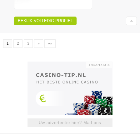
BEKIJK VOLLEDIG PROFIEL
1
2
3
»
»»
Uw advertentie hier? Mail ons