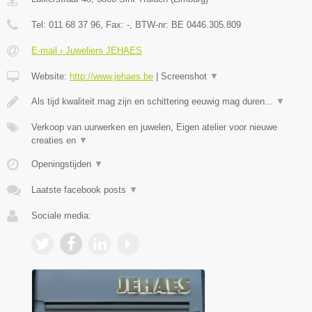
Tel:
011 68 37 96
, Fax:
-
, BTW-nr:
BE 0446.305.809
E-mail › Juweliers JEHAES
Website:
http://www.jehaes.be
|
Screenshot
▼
Als tijd kwaliteit mag zijn en schittering eeuwig mag duren...
▼
Verkoop van uurwerken en juwelen, Eigen atelier voor nieuwe
creaties en
▼
Openingstijden
▼
Laatste facebook posts
▼
Sociale media: