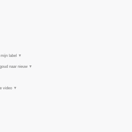
 mijn label
▼
 goud naar nieuw
▼
ie video
▼