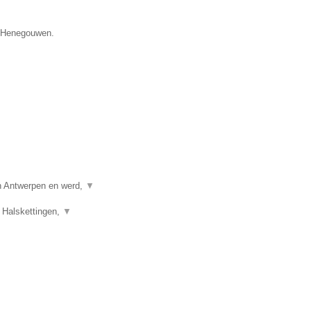
e Henegouwen.
in Antwerpen en werd,
▼
 Halskettingen,
▼