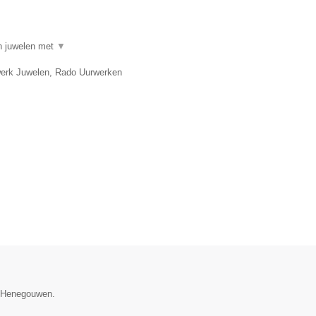
in juwelen met
▼
twerk Juwelen, Rado Uurwerken
e Henegouwen.