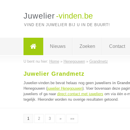
Juwelier
-vinden.be
VIND EEN JUWELIER BIJ U IN DE BUURT!
Nieuws
Zoeken
Contact
U bent nu hier:
Home
»
Henegouwen
»
Grandmetz
Juwelier Grandmetz
Juwelier-vinden.be bevat helaas nog geen
juweliers in Grand
Henegouwen (
juwelier Henegouwen
). Voer bovenaan deze pagin
juweliers of ga naar
direct contact met juweliers
om via één e-ma
tegelijk. Hieronder worden nu overige resultaten getoond.
1
2
3
»
»»