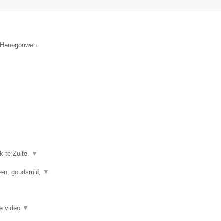
e Henegouwen.
k te Zulte.
▼
kken, goudsmid,
▼
ie video
▼