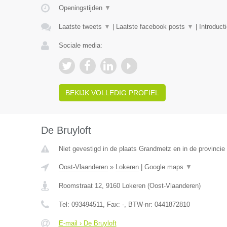
Openingstijden
▼
Laatste tweets
▼
|
Laatste facebook posts
▼
|
Introduct
Sociale media:
BEKIJK VOLLEDIG PROFIEL
De Bruyloft
Niet gevestigd in de plaats Grandmetz en in de provinci
Oost-Vlaanderen
»
Lokeren
|
Google maps
▼
Roomstraat 12
,
9160
Lokeren
(
Oost-Vlaanderen
)
Tel:
093494511
, Fax:
-
, BTW-nr:
0441872810
E-mail › De Bruyloft