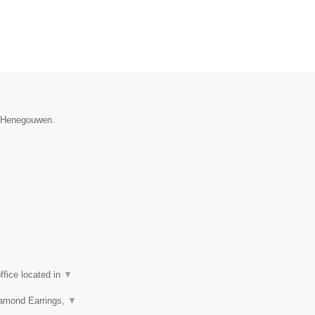
e Henegouwen.
fice located in
▼
iamond Earrings,
▼