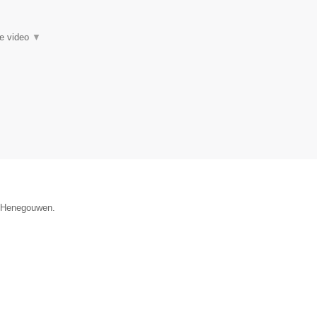
ie video
▼
e Henegouwen.