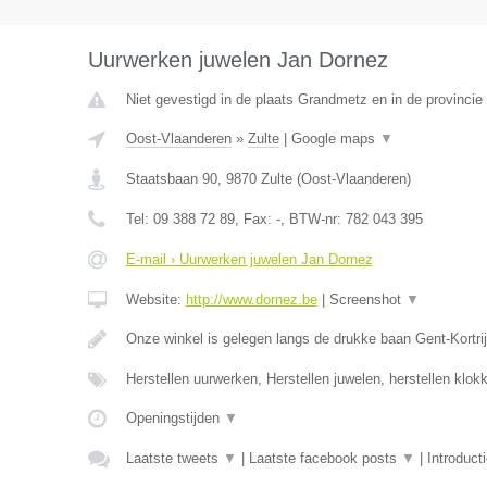
Uurwerken juwelen Jan Dornez
Niet gevestigd in de plaats Grandmetz en in de provinci
Oost-Vlaanderen
»
Zulte
|
Google maps
▼
Staatsbaan 90
,
9870
Zulte
(
Oost-Vlaanderen
)
Tel:
09 388 72 89
, Fax:
-
, BTW-nr:
782 043 395
E-mail › Uurwerken juwelen Jan Dornez
Website:
http://www.dornez.be
|
Screenshot
▼
Onze winkel is gelegen langs de drukke baan Gent-Kortrij
Herstellen uurwerken, Herstellen juwelen, herstellen klo
Openingstijden
▼
Laatste tweets
▼
|
Laatste facebook posts
▼
|
Introduct