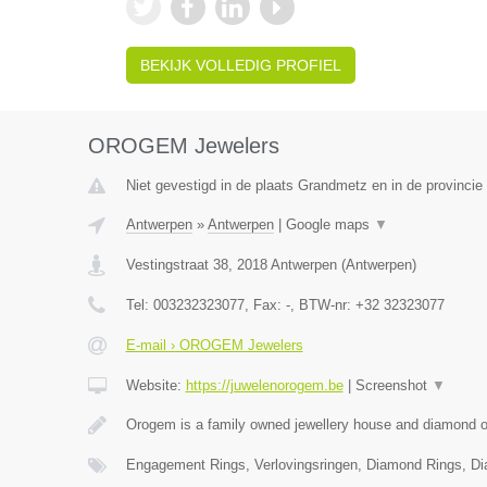
BEKIJK VOLLEDIG PROFIEL
OROGEM Jewelers
Niet gevestigd in de plaats Grandmetz en in de provinci
Antwerpen
»
Antwerpen
|
Google maps
▼
Vestingstraat 38
,
2018
Antwerpen
(
Antwerpen
)
Tel:
003232323077
, Fax:
-
, BTW-nr:
+32 32323077
E-mail › OROGEM Jewelers
Website:
https://juwelenorogem.be
|
Screenshot
▼
Orogem is a family owned jewellery house and diamond of
Engagement Rings, Verlovingsringen, Diamond Rings, D