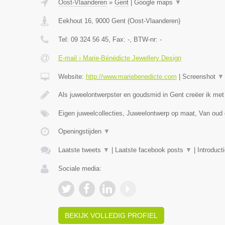
Oost-Vlaanderen
»
Gent
|
Google maps
▼
Eekhout 16
,
9000
Gent
(
Oost-Vlaanderen
)
Tel:
09 324 56 45
, Fax:
-
, BTW-nr:
-
E-mail › Marie-Bénédicte Jewellery Design
Website:
http://www.mariebenedicte.com
|
Screenshot
▼
Als juweelontwerpster en goudsmid in Gent creëer ik met
Eigen juweelcollecties, Juweelontwerp op maat, Van oud
Openingstijden
▼
Laatste tweets
▼
|
Laatste facebook posts
▼
|
Introduct
Sociale media:
BEKIJK VOLLEDIG PROFIEL