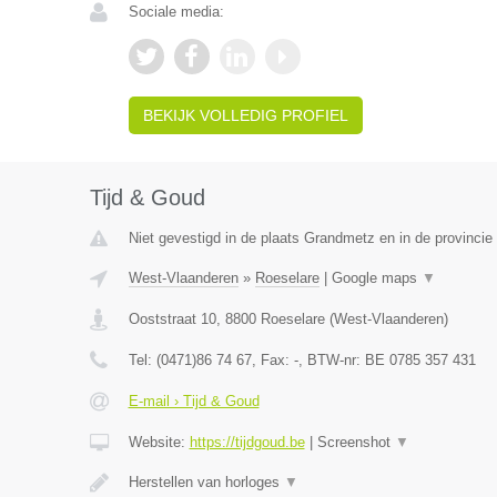
Sociale media:
BEKIJK VOLLEDIG PROFIEL
Tijd & Goud
Niet gevestigd in de plaats Grandmetz en in de provinci
West-Vlaanderen
»
Roeselare
|
Google maps
▼
Ooststraat 10
,
8800
Roeselare
(
West-Vlaanderen
)
Tel:
(0471)86 74 67
, Fax:
-
, BTW-nr:
BE 0785 357 431
E-mail › Tijd & Goud
Website:
https://tijdgoud.be
|
Screenshot
▼
Herstellen van horloges
▼