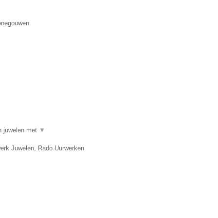
Henegouwen.
in juwelen met
▼
twerk Juwelen, Rado Uurwerken