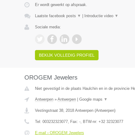
Er wordt gewerkt op afspraak.
Laatste facebook posts
▼
|
Introductie video
▼
Sociale media:
BEKIJK VOLLEDIG PROFIEL
OROGEM Jewelers
Niet gevestigd in de plaats Haulchin en in de provincie 
Antwerpen
»
Antwerpen
|
Google maps
▼
Vestingstraat 38
,
2018
Antwerpen
(
Antwerpen
)
Tel:
003232323077
, Fax:
-
, BTW-nr:
+32 32323077
E-mail › OROGEM Jewelers