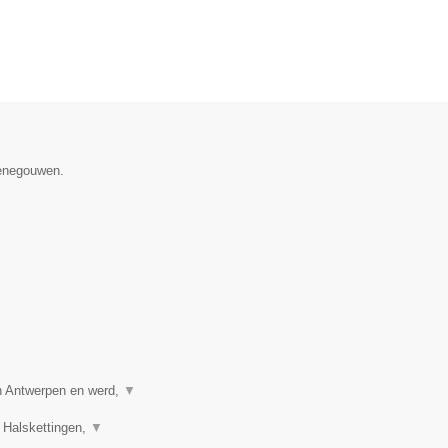
Henegouwen.
in Antwerpen en werd,
▼
 Halskettingen,
▼