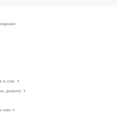
Henegouwen.
k te Zulte.
▼
kken, goudsmid,
▼
ie video
▼