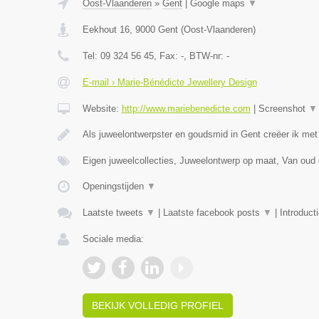
Oost-Vlaanderen
»
Gent
|
Google maps
▼
Eekhout 16
,
9000
Gent
(
Oost-Vlaanderen
)
Tel:
09 324 56 45
, Fax:
-
, BTW-nr:
-
E-mail › Marie-Bénédicte Jewellery Design
Website:
http://www.mariebenedicte.com
|
Screenshot
▼
Als juweelontwerpster en goudsmid in Gent creëer ik met
Eigen juweelcollecties, Juweelontwerp op maat, Van oud
Openingstijden
▼
Laatste tweets
▼
|
Laatste facebook posts
▼
|
Introduct
Sociale media:
BEKIJK VOLLEDIG PROFIEL