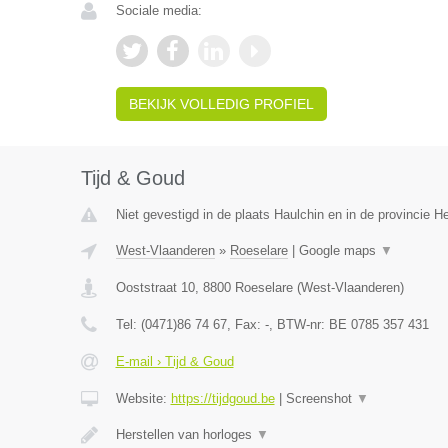
Sociale media:
BEKIJK VOLLEDIG PROFIEL
Tijd & Goud
Niet gevestigd in de plaats Haulchin en in de provincie 
West-Vlaanderen
»
Roeselare
|
Google maps
▼
Ooststraat 10
,
8800
Roeselare
(
West-Vlaanderen
)
Tel:
(0471)86 74 67
, Fax:
-
, BTW-nr:
BE 0785 357 431
E-mail › Tijd & Goud
Website:
https://tijdgoud.be
|
Screenshot
▼
Herstellen van horloges
▼