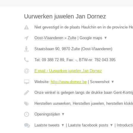
Uurwerken juwelen Jan Dornez
Niet gevestigd in de plaats Haulchin en in de provincie 
Oost-Vlaanderen
»
Zulte
|
Google maps
▼
Staatsbaan 90
,
9870
Zulte
(
Oost-Vlaanderen
)
Tel:
09 388 72 89
, Fax:
-
, BTW-nr:
782 043 395
E-mail › Uurwerken juwelen Jan Dornez
Website:
http://www.dornez.be
|
Screenshot
▼
Onze winkel is gelegen langs de drukke baan Gent-Kortrij
Herstellen uurwerken, Herstellen juwelen, herstellen klo
Openingstijden
▼
Laatste tweets
▼
|
Laatste facebook posts
▼
|
Introduct