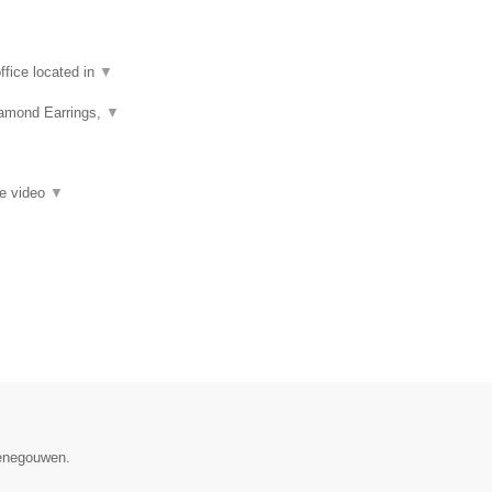
fice located in
▼
iamond Earrings,
▼
ie video
▼
Henegouwen.