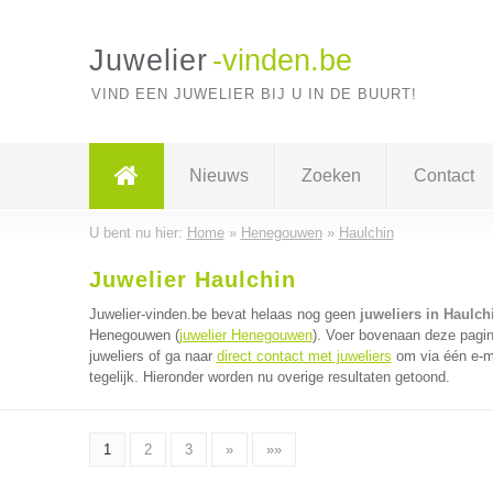
Juwelier
-vinden.be
VIND EEN JUWELIER BIJ U IN DE BUURT!
Nieuws
Zoeken
Contact
U bent nu hier:
Home
»
Henegouwen
»
Haulchin
Juwelier Haulchin
Juwelier-vinden.be bevat helaas nog geen
juweliers in Haulch
Henegouwen (
juwelier Henegouwen
). Voer bovenaan deze pagin
juweliers of ga naar
direct contact met juweliers
om via één e-ma
tegelijk. Hieronder worden nu overige resultaten getoond.
1
2
3
»
»»