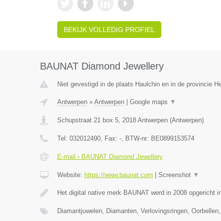
BEKIJK VOLLEDIG PROFIEL
BAUNAT Diamond Jewellery
Niet gevestigd in de plaats Haulchin en in de provincie 
Antwerpen
»
Antwerpen
|
Google maps
▼
Schupstraat 21 box 5
,
2018
Antwerpen
(
Antwerpen
)
Tel:
032012490
, Fax:
-
, BTW-nr:
BE0899153574
E-mail › BAUNAT Diamond Jewellery
Website:
https://www.baunat.com
|
Screenshot
▼
Het digital native merk BAUNAT werd in 2008 opgericht 
Diamantjuwelen, Diamanten, Verlovingsringen, Oorbellen,