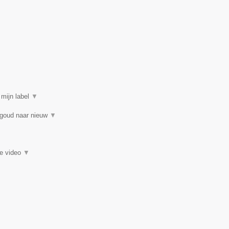
 mijn label
▼
 goud naar nieuw
▼
ie video
▼