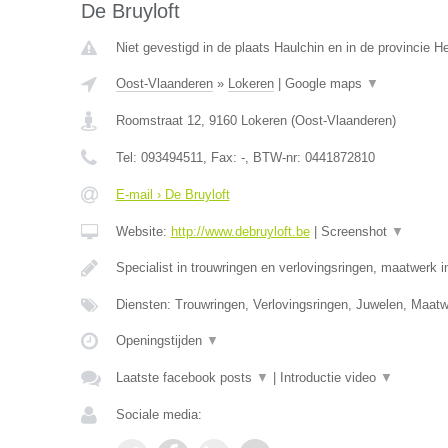
De Bruyloft
Niet gevestigd in de plaats Haulchin en in de provincie 
Oost-Vlaanderen
»
Lokeren
|
Google maps
▼
Roomstraat 12
,
9160
Lokeren
(
Oost-Vlaanderen
)
Tel:
093494511
, Fax:
-
, BTW-nr:
0441872810
E-mail › De Bruyloft
Website:
http://www.debruyloft.be
|
Screenshot
▼
Specialist in trouwringen en verlovingsringen, maatwerk 
Diensten: Trouwringen, Verlovingsringen, Juwelen, Maa
Openingstijden
▼
Laatste facebook posts
▼
|
Introductie video
▼
Sociale media: