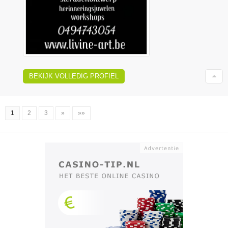
BEKIJK VOLLEDIG PROFIEL
1
2
3
»
»»