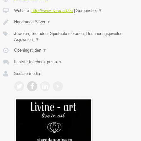
Website:
http://www.livine-art.be
|
Screenshot
▼
Handmade Silver
▼
Juwelen, Sieraden, Spirituele sieraden, Herinneringsjuwelen,
Asjuwelen,
▼
Openingstijden
▼
Laatste facebook posts
▼
Sociale media: