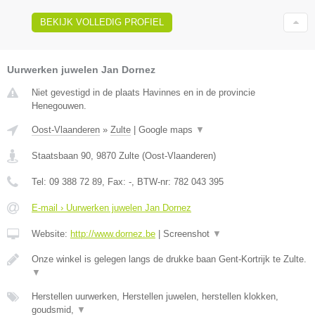
BEKIJK VOLLEDIG PROFIEL
Uurwerken juwelen Jan Dornez
Niet gevestigd in de plaats Havinnes en in de provincie
Henegouwen.
Oost-Vlaanderen
»
Zulte
|
Google maps
▼
Staatsbaan 90
,
9870
Zulte
(
Oost-Vlaanderen
)
Tel:
09 388 72 89
, Fax:
-
, BTW-nr:
782 043 395
E-mail › Uurwerken juwelen Jan Dornez
Website:
http://www.dornez.be
|
Screenshot
▼
Onze winkel is gelegen langs de drukke baan Gent-Kortrijk te Zulte.
▼
Herstellen uurwerken, Herstellen juwelen, herstellen klokken,
goudsmid,
▼