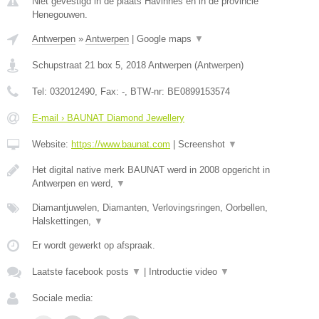
Niet gevestigd in de plaats Havinnes en in de provincie
Henegouwen.
Antwerpen
»
Antwerpen
|
Google maps
▼
Schupstraat 21 box 5
,
2018
Antwerpen
(
Antwerpen
)
Tel:
032012490
, Fax:
-
, BTW-nr:
BE0899153574
E-mail › BAUNAT Diamond Jewellery
Website:
https://www.baunat.com
|
Screenshot
▼
Het digital native merk BAUNAT werd in 2008 opgericht in
Antwerpen en werd,
▼
Diamantjuwelen, Diamanten, Verlovingsringen, Oorbellen,
Halskettingen,
▼
Er wordt gewerkt op afspraak.
Laatste facebook posts
▼
|
Introductie video
▼
Sociale media: