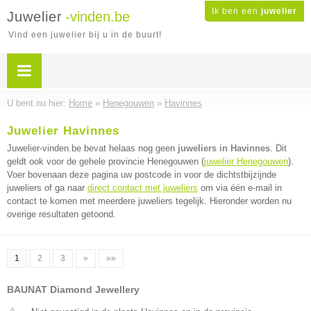
Ik ben een
juwelier
Juwelier
-vinden.be
Vind een juwelier bij u in de buurt!
U bent nu hier:
Home
»
Henegouwen
»
Havinnes
Juwelier Havinnes
Juwelier-vinden.be bevat helaas nog geen
juweliers in Havinnes
. Dit
geldt ook voor de gehele provincie Henegouwen (
juwelier Henegouwen
).
Voer bovenaan deze pagina uw postcode in voor de dichtstbijzijnde
juweliers of ga naar
direct contact met juweliers
om via één e-mail in
contact te komen met meerdere juweliers tegelijk. Hieronder worden nu
overige resultaten getoond.
1
2
3
»
»»
BAUNAT Diamond Jewellery