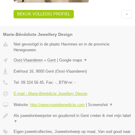
BEKIJK VOLLEDIG PROFIEL
Marie-Bénédicte Jewellery Design
Niet gevestigd in de plaats Havinnes en in de provincie
Henegouwen.
Oost-Vlaanderen
»
Gent
|
Google maps
▼
Eekhout 16
,
9000
Gent
(
Oost-Vlaanderen
)
Tel:
09 324 56 45
, Fax:
-
, BTW-nr:
-
E-mail › Marie-Bénédicte Jewellery Design
Website:
http://www.mariebenedicte.com
|
Screenshot
▼
Als juweelontwerpster en goudsmid in Gent creëer ik met mijn label
▼
Eigen juweelcollecties, Juweelontwerp op maat, Van oud goud naar