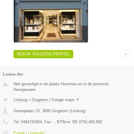
BEKIJK VOLLEDIG PROFIEL
Livine-Art
Niet gevestigd in de plaats Havinnes en in de provincie
Henegouwen.
Limburg
»
Gingelom
|
Google maps
▼
Groenplaats 15
,
3890
Gingelom
(
Limburg
)
Tel:
0494743054
, Fax:
-
, BTW-nr:
BE 0756.493.892
E-mail › Livine-Art