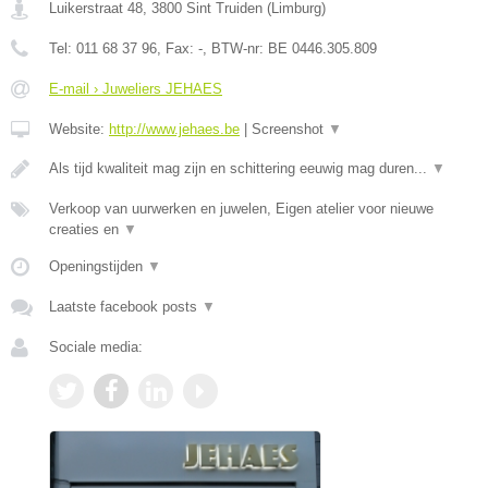
Luikerstraat 48
,
3800
Sint Truiden
(
Limburg
)
Tel:
011 68 37 96
, Fax:
-
, BTW-nr:
BE 0446.305.809
E-mail › Juweliers JEHAES
Website:
http://www.jehaes.be
|
Screenshot
▼
Als tijd kwaliteit mag zijn en schittering eeuwig mag duren...
▼
Verkoop van uurwerken en juwelen, Eigen atelier voor nieuwe
creaties en
▼
Openingstijden
▼
Laatste facebook posts
▼
Sociale media: