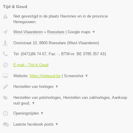
Tijd & Goud
Niet gevestigd in de plaats Havinnes en in de provincie
Henegouwen.
West-Vlaanderen
»
Roeselare
|
Google maps
▼
Ooststraat 10
,
8800
Roeselare
(
West-Vlaanderen
)
Tel:
(0471)86 74 67
, Fax:
-
, BTW-nr:
BE 0785 357 431
E-mail › Tijd & Goud
Website:
https://tijdgoud.be
|
Screenshot
▼
Herstellen van horloges
▼
Herstellen van polshorloges, Herstellen van zakhorloges, Aankoop
oud goud,
▼
Openingstijden
▼
Laatste facebook posts
▼