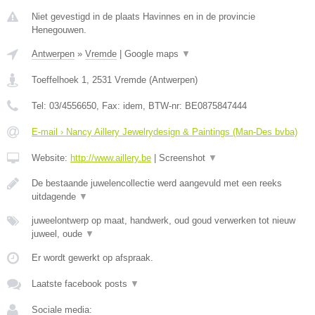
Niet gevestigd in de plaats Havinnes en in de provincie
Henegouwen.
Antwerpen
»
Vremde
|
Google maps
▼
Toeffelhoek 1
,
2531
Vremde
(
Antwerpen
)
Tel:
03/4556650
, Fax:
idem
, BTW-nr:
BE0875847444
E-mail › Nancy Aillery Jewelrydesign & Paintings (Man-Des bvba)
Website:
http://www.aillery.be
|
Screenshot
▼
De bestaande juwelencollectie werd aangevuld met een reeks
uitdagende
▼
juweelontwerp op maat, handwerk, oud goud verwerken tot nieuw
juweel, oude
▼
Er wordt gewerkt op afspraak.
Laatste facebook posts
▼
Sociale media: