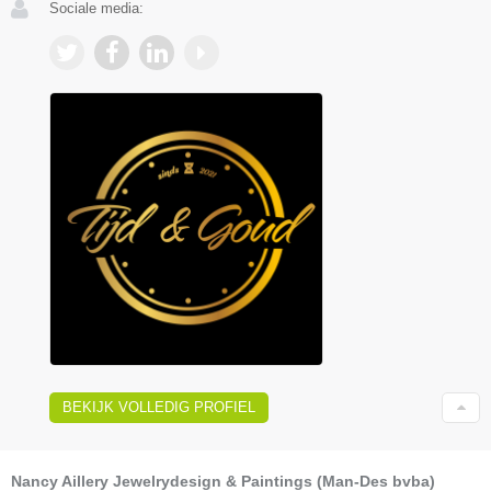
Sociale media:
BEKIJK VOLLEDIG PROFIEL
Nancy Aillery Jewelrydesign & Paintings (Man-Des bvba)