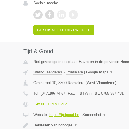
Sociale media:
BEKIJK VOLLEDIG PROFIEL
Tijd & Goud
Niet gevestigd in de plaats Havre en in de provincie Hen
West-Vlaanderen
»
Roeselare
|
Google maps
▼
Ooststraat 10
,
8800
Roeselare
(
West-Vlaanderen
)
Tel:
(0471)86 74 67
, Fax:
-
, BTW-nr:
BE 0785 357 431
E-mail › Tijd & Goud
Website:
https://tijdgoud.be
|
Screenshot
▼
Herstellen van horloges
▼