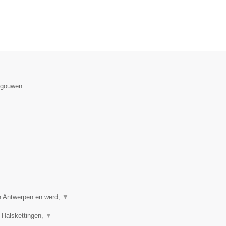
egouwen.
in Antwerpen en werd,
▼
 Halskettingen,
▼