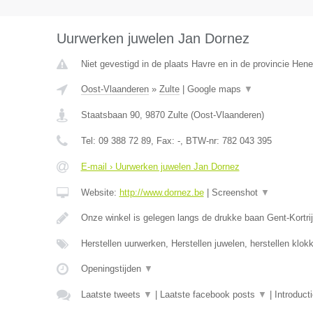
Uurwerken juwelen Jan Dornez
Niet gevestigd in de plaats Havre en in de provincie Hen
Oost-Vlaanderen
»
Zulte
|
Google maps
▼
Staatsbaan 90
,
9870
Zulte
(
Oost-Vlaanderen
)
Tel:
09 388 72 89
, Fax:
-
, BTW-nr:
782 043 395
E-mail › Uurwerken juwelen Jan Dornez
Website:
http://www.dornez.be
|
Screenshot
▼
Onze winkel is gelegen langs de drukke baan Gent-Kortrij
Herstellen uurwerken, Herstellen juwelen, herstellen klo
Openingstijden
▼
Laatste tweets
▼
|
Laatste facebook posts
▼
|
Introduct