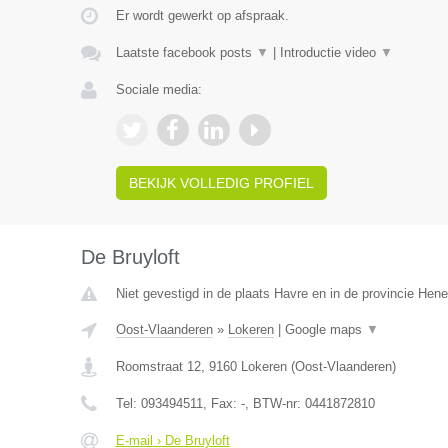
Er wordt gewerkt op afspraak.
Laatste facebook posts
▼
|
Introductie video
▼
Sociale media:
BEKIJK VOLLEDIG PROFIEL
De Bruyloft
Niet gevestigd in de plaats Havre en in de provincie Hen
Oost-Vlaanderen
»
Lokeren
|
Google maps
▼
Roomstraat 12
,
9160
Lokeren
(
Oost-Vlaanderen
)
Tel:
093494511
, Fax:
-
, BTW-nr:
0441872810
E-mail › De Bruyloft