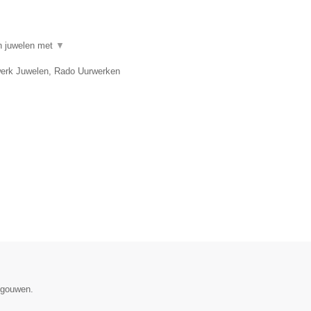
in juwelen met
▼
twerk Juwelen, Rado Uurwerken
egouwen.