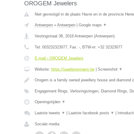
OROGEM Jewelers
Niet gevestigd in de plaats Havre en in de provincie Hen
Antwerpen
»
Antwerpen
|
Google maps
▼
Vestingstraat 38
,
2018
Antwerpen
(
Antwerpen
)
Tel:
003232323077
, Fax:
-
, BTW-nr:
+32 32323077
E-mail › OROGEM Jewelers
Website:
https://juwelenorogem.be
|
Screenshot
▼
Orogem is a family owned jewellery house and diamond of
Engagement Rings, Verlovingsringen, Diamond Rings, D
Openingstijden
▼
Laatste tweets
▼
|
Laatste facebook posts
▼
|
Introduct
Sociale media: