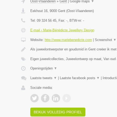
Oost-Vlaanderen
»
Gent
|
Google maps
▼
Eekhout 16
,
9000
Gent
(
Oost-Vlaanderen
)
Tel:
09 324 56 45
, Fax:
-
, BTW-nr:
-
E-mail › Marie-Bénédicte Jewellery Design
Website:
http://www.mariebenedicte.com
|
Screenshot
▼
Als juweelontwerpster en goudsmid in Gent creëer ik met
Eigen juweelcollecties, Juweelontwerp op maat, Van oud
Openingstijden
▼
Laatste tweets
▼
|
Laatste facebook posts
▼
|
Introduct
Sociale media:
BEKIJK VOLLEDIG PROFIEL