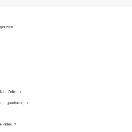
egouwen.
k te Zulte.
▼
kken, goudsmid,
▼
ie video
▼