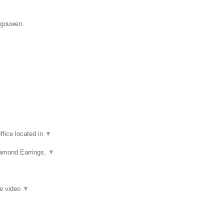
egouwen.
fice located in
▼
iamond Earrings,
▼
ie video
▼