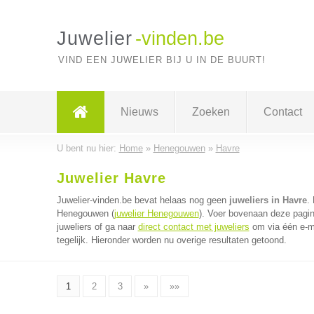
Juwelier
-vinden.be
VIND EEN JUWELIER BIJ U IN DE BUURT!
Nieuws
Zoeken
Contact
U bent nu hier:
Home
»
Henegouwen
»
Havre
Juwelier Havre
Juwelier-vinden.be bevat helaas nog geen
juweliers in Havre
.
Henegouwen (
juwelier Henegouwen
). Voer bovenaan deze pagin
juweliers of ga naar
direct contact met juweliers
om via één e-ma
tegelijk. Hieronder worden nu overige resultaten getoond.
1
2
3
»
»»