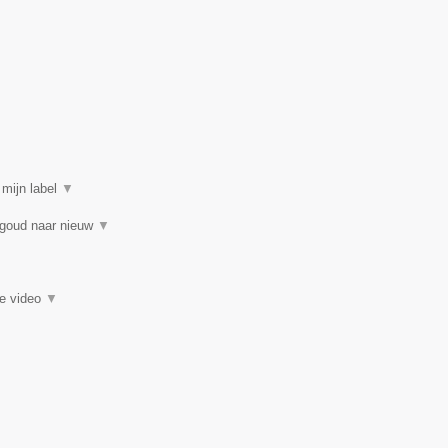
 mijn label
▼
 goud naar nieuw
▼
ie video
▼