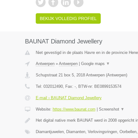
BEKIJK VOLLEDIG PROFIEL
BAUNAT Diamond Jewellery
Niet gevestigd in de plaats Havre en in de provincie Hen
Antwerpen
»
Antwerpen
|
Google maps
▼
Schupstraat 21 box 5
,
2018
Antwerpen
(
Antwerpen
)
Tel:
032012490
, Fax:
-
, BTW-nr:
BE0899153574
E-mail › BAUNAT Diamond Jewellery
Website:
https://www.baunat.com
|
Screenshot
▼
Het digital native merk BAUNAT werd in 2008 opgericht 
Diamantjuwelen, Diamanten, Verlovingsringen, Oorbellen,