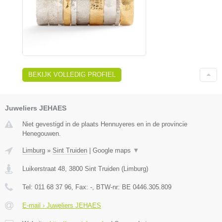
BEKIJK VOLLEDIG PROFIEL
Juweliers JEHAES
Niet gevestigd in de plaats Hennuyeres en in de provincie
Henegouwen.
Limburg
»
Sint Truiden
|
Google maps
▼
Luikerstraat 48
,
3800
Sint Truiden
(
Limburg
)
Tel:
011 68 37 96
, Fax:
-
, BTW-nr:
BE 0446.305.809
E-mail › Juweliers JEHAES