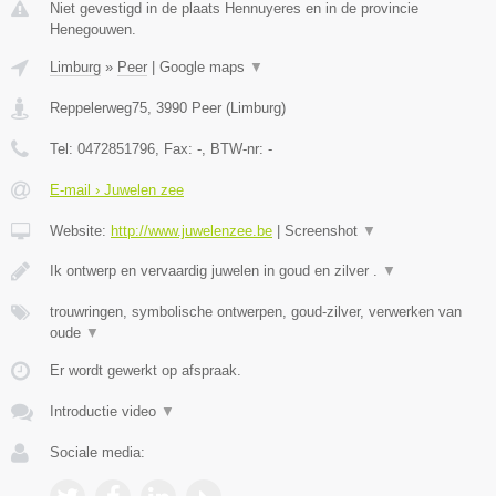
Niet gevestigd in de plaats Hennuyeres en in de provincie
Henegouwen.
Limburg
»
Peer
|
Google maps
▼
Reppelerweg75
,
3990
Peer
(
Limburg
)
Tel:
0472851796
, Fax:
-
, BTW-nr:
-
E-mail › Juwelen zee
Website:
http://www.juwelenzee.be
|
Screenshot
▼
Ik ontwerp en vervaardig juwelen in goud en zilver .
▼
trouwringen, symbolische ontwerpen, goud-zilver, verwerken van
oude
▼
Er wordt gewerkt op afspraak.
Introductie video
▼
Sociale media: