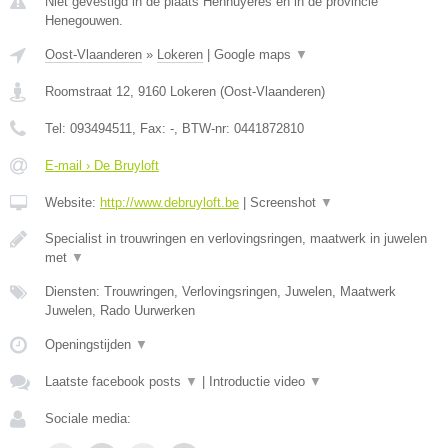
Niet gevestigd in de plaats Hennuyeres en in de provincie
Henegouwen.
Oost-Vlaanderen
»
Lokeren
|
Google maps
▼
Roomstraat 12
,
9160
Lokeren
(
Oost-Vlaanderen
)
Tel:
093494511
, Fax:
-
, BTW-nr:
0441872810
E-mail › De Bruyloft
Website:
http://www.debruyloft.be
|
Screenshot
▼
Specialist in trouwringen en verlovingsringen, maatwerk in juwelen
met
▼
Diensten: Trouwringen, Verlovingsringen, Juwelen, Maatwerk
Juwelen, Rado Uurwerken
Openingstijden
▼
Laatste facebook posts
▼
|
Introductie video
▼
Sociale media: