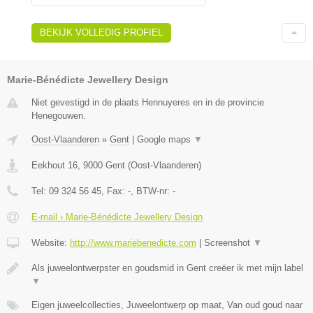
BEKIJK VOLLEDIG PROFIEL
Marie-Bénédicte Jewellery Design
Niet gevestigd in de plaats Hennuyeres en in de provincie
Henegouwen.
Oost-Vlaanderen
»
Gent
|
Google maps
▼
Eekhout 16
,
9000
Gent
(
Oost-Vlaanderen
)
Tel:
09 324 56 45
, Fax:
-
, BTW-nr:
-
E-mail › Marie-Bénédicte Jewellery Design
Website:
http://www.mariebenedicte.com
|
Screenshot
▼
Als juweelontwerpster en goudsmid in Gent creëer ik met mijn label
▼
Eigen juweelcollecties, Juweelontwerp op maat, Van oud goud naar