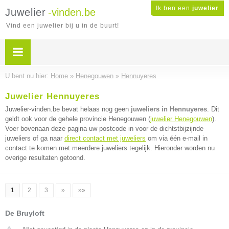
Ik ben een
juwelier
Juwelier
-vinden.be
Vind een juwelier bij u in de buurt!
U bent nu hier:
Home
»
Henegouwen
»
Hennuyeres
Juwelier Hennuyeres
Juwelier-vinden.be bevat helaas nog geen
juweliers in Hennuyeres
. Dit
geldt ook voor de gehele provincie Henegouwen (
juwelier Henegouwen
).
Voer bovenaan deze pagina uw postcode in voor de dichtstbijzijnde
juweliers of ga naar
direct contact met juweliers
om via één e-mail in
contact te komen met meerdere juweliers tegelijk. Hieronder worden nu
overige resultaten getoond.
1
2
3
»
»»
De Bruyloft