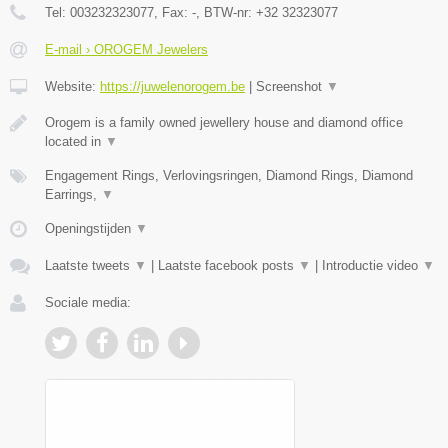
Tel:
003232323077
, Fax:
-
, BTW-nr:
+32 32323077
E-mail › OROGEM Jewelers
Website:
https://juwelenorogem.be
|
Screenshot
▼
Orogem is a family owned jewellery house and diamond office
located in
▼
Engagement Rings, Verlovingsringen, Diamond Rings, Diamond
Earrings,
▼
Openingstijden
▼
Laatste tweets
▼
|
Laatste facebook posts
▼
|
Introductie video
▼
Sociale media: