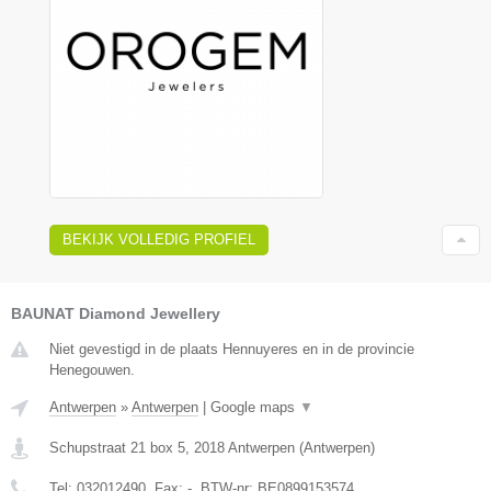
BEKIJK VOLLEDIG PROFIEL
BAUNAT Diamond Jewellery
Niet gevestigd in de plaats Hennuyeres en in de provincie
Henegouwen.
Antwerpen
»
Antwerpen
|
Google maps
▼
Schupstraat 21 box 5
,
2018
Antwerpen
(
Antwerpen
)
Tel:
032012490
, Fax:
-
, BTW-nr:
BE0899153574