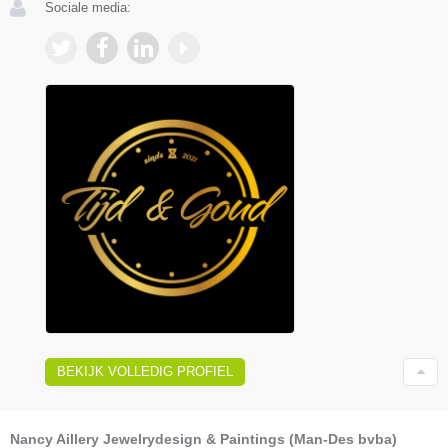
Sociale media:
BEKIJK VOLLEDIG PROFIEL
Nancy Aillery Jewelrydesign & Paintings (Man-Des bvba)