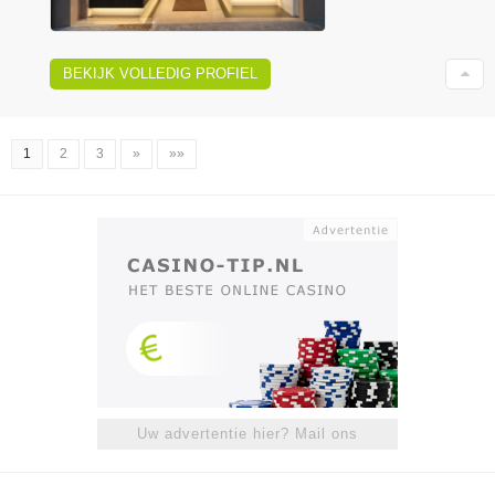
BEKIJK VOLLEDIG PROFIEL
1
2
3
»
»»
Uw advertentie hier? Mail ons