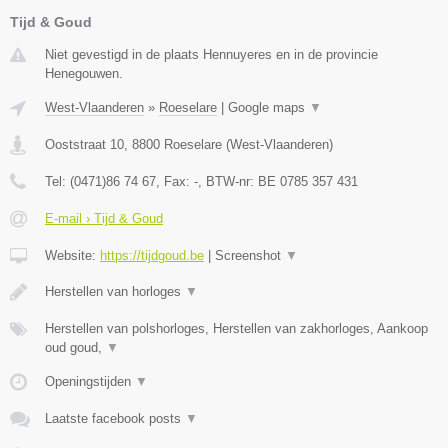
Tijd & Goud
Niet gevestigd in de plaats Hennuyeres en in de provincie
Henegouwen.
West-Vlaanderen
»
Roeselare
|
Google maps
▼
Ooststraat 10
,
8800
Roeselare
(
West-Vlaanderen
)
Tel:
(0471)86 74 67
, Fax:
-
, BTW-nr:
BE 0785 357 431
E-mail › Tijd & Goud
Website:
https://tijdgoud.be
|
Screenshot
▼
Herstellen van horloges
▼
Herstellen van polshorloges, Herstellen van zakhorloges, Aankoop
oud goud,
▼
Openingstijden
▼
Laatste facebook posts
▼