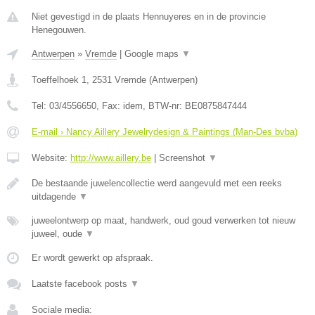
Niet gevestigd in de plaats Hennuyeres en in de provincie
Henegouwen.
Antwerpen
»
Vremde
|
Google maps
▼
Toeffelhoek 1
,
2531
Vremde
(
Antwerpen
)
Tel:
03/4556650
, Fax:
idem
, BTW-nr:
BE0875847444
E-mail › Nancy Aillery Jewelrydesign & Paintings (Man-Des bvba)
Website:
http://www.aillery.be
|
Screenshot
▼
De bestaande juwelencollectie werd aangevuld met een reeks
uitdagende
▼
juweelontwerp op maat, handwerk, oud goud verwerken tot nieuw
juweel, oude
▼
Er wordt gewerkt op afspraak.
Laatste facebook posts
▼
Sociale media: