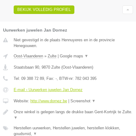
BEKIJK VOLLEDIG PROFIEL
Uurwerken juwelen Jan Dornez
Niet gevestigd in de plaats Hennuyeres en in de provincie
Henegouwen.
Oost-Vlaanderen
»
Zulte
|
Google maps
▼
Staatsbaan 90
,
9870
Zulte
(
Oost-Vlaanderen
)
Tel:
09 388 72 89
, Fax:
-
, BTW-nr:
782 043 395
E-mail › Uurwerken juwelen Jan Dornez
Website:
http://www.dornez.be
|
Screenshot
▼
Onze winkel is gelegen langs de drukke baan Gent-Kortrijk te Zulte.
▼
Herstellen uurwerken, Herstellen juwelen, herstellen klokken,
goudsmid,
▼