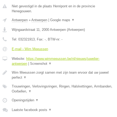
Niet gevestigd in de plaats Henripont en in de provincie
Henegouwen.
Antwerpen
»
Antwerpen
|
Google maps
▼
Wijngaardstraat 11
,
2000
Antwerpen
(
Antwerpen
)
Tel:
032321913
, Fax:
-
, BTW-nr:
-
E-mail › Wim Meeussen
Website:
https://www.wimmeeussen.be/nl/nieuws/juwelier-
antwerpen
|
Screenshot
▼
Wim Meeussen zorgt samen met zijn team ervoor dat uw juweel
perfect
▼
Trouwringen, Verlovingsringen, Ringen, Halskettingen, Armbanden,
Oorbellen,
▼
Openingstijden
▼
Laatste facebook posts
▼