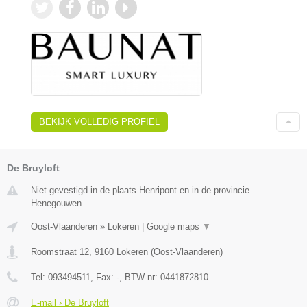
BEKIJK VOLLEDIG PROFIEL
De Bruyloft
Niet gevestigd in de plaats Henripont en in de provincie
Henegouwen.
Oost-Vlaanderen
»
Lokeren
|
Google maps
▼
Roomstraat 12
,
9160
Lokeren
(
Oost-Vlaanderen
)
Tel:
093494511
, Fax:
-
, BTW-nr:
0441872810
E-mail › De Bruyloft