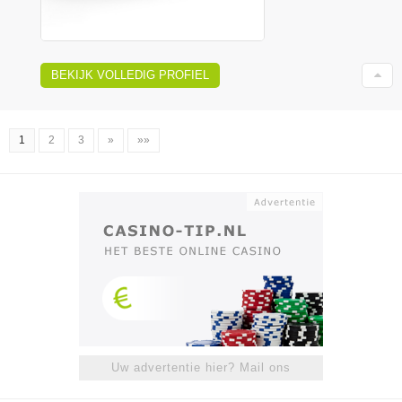
BEKIJK VOLLEDIG PROFIEL
1
2
3
»
»»
Uw advertentie hier? Mail ons