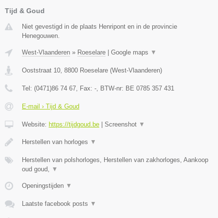
Tijd & Goud
Niet gevestigd in de plaats Henripont en in de provincie
Henegouwen.
West-Vlaanderen
»
Roeselare
|
Google maps
▼
Ooststraat 10
,
8800
Roeselare
(
West-Vlaanderen
)
Tel:
(0471)86 74 67
, Fax:
-
, BTW-nr:
BE 0785 357 431
E-mail › Tijd & Goud
Website:
https://tijdgoud.be
|
Screenshot
▼
Herstellen van horloges
▼
Herstellen van polshorloges, Herstellen van zakhorloges, Aankoop
oud goud,
▼
Openingstijden
▼
Laatste facebook posts
▼