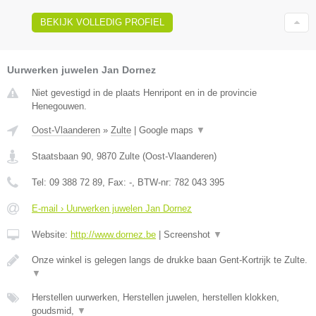
BEKIJK VOLLEDIG PROFIEL
Uurwerken juwelen Jan Dornez
Niet gevestigd in de plaats Henripont en in de provincie
Henegouwen.
Oost-Vlaanderen
»
Zulte
|
Google maps
▼
Staatsbaan 90
,
9870
Zulte
(
Oost-Vlaanderen
)
Tel:
09 388 72 89
, Fax:
-
, BTW-nr:
782 043 395
E-mail › Uurwerken juwelen Jan Dornez
Website:
http://www.dornez.be
|
Screenshot
▼
Onze winkel is gelegen langs de drukke baan Gent-Kortrijk te Zulte.
▼
Herstellen uurwerken, Herstellen juwelen, herstellen klokken,
goudsmid,
▼