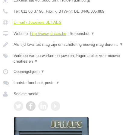
Luikerstraat 48
,
3800
Sint Truiden
(
Limburg
)
Tel:
011 68 37 96
, Fax:
-
, BTW-nr:
BE 0446.305.809
E-mail › Juweliers JEHAES
Website:
http://www.jehaes.be
|
Screenshot
▼
Als tijd kwaliteit mag zijn en schittering eeuwig mag duren...
▼
Verkoop van uurwerken en juwelen, Eigen atelier voor nieuwe
creaties en
▼
Openingstijden
▼
Laatste facebook posts
▼
Sociale media: