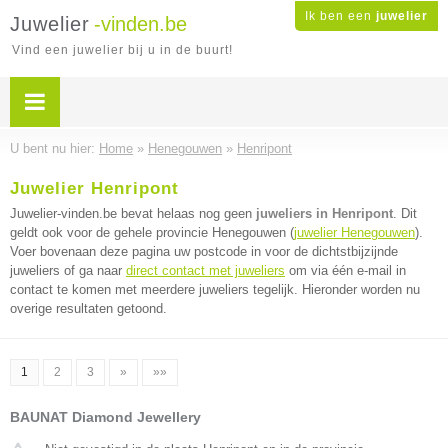
Ik ben een
juwelier
Juwelier
-vinden.be
Vind een juwelier bij u in de buurt!
U bent nu hier:
Home
»
Henegouwen
»
Henripont
Juwelier Henripont
Juwelier-vinden.be bevat helaas nog geen
juweliers in Henripont
. Dit
geldt ook voor de gehele provincie Henegouwen (
juwelier Henegouwen
).
Voer bovenaan deze pagina uw postcode in voor de dichtstbijzijnde
juweliers of ga naar
direct contact met juweliers
om via één e-mail in
contact te komen met meerdere juweliers tegelijk. Hieronder worden nu
overige resultaten getoond.
1
2
3
»
»»
BAUNAT Diamond Jewellery