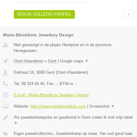
BEKIJK VOLLEDIG PROFIEL
Marie-Bénédicte Jewellery Design
Niet gevestigd in de plaats Henripont en in de provincie
Henegouwen.
Oost-Vlaanderen
»
Gent
|
Google maps
▼
Eekhout 16
,
9000
Gent
(
Oost-Vlaanderen
)
Tel:
09 324 56 45
, Fax:
-
, BTW-nr:
-
E-mail › Marie-Bénédicte Jewellery Design
Website:
http://www.mariebenedicte.com
|
Screenshot
▼
Als juweelontwerpster en goudsmid in Gent creëer ik met mijn label
▼
Eigen juweelcollecties, Juweelontwerp op maat, Van oud goud naar