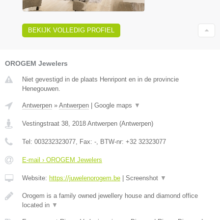
BEKIJK VOLLEDIG PROFIEL
OROGEM Jewelers
Niet gevestigd in de plaats Henripont en in de provincie
Henegouwen.
Antwerpen
»
Antwerpen
|
Google maps
▼
Vestingstraat 38
,
2018
Antwerpen
(
Antwerpen
)
Tel:
003232323077
, Fax:
-
, BTW-nr:
+32 32323077
E-mail › OROGEM Jewelers
Website:
https://juwelenorogem.be
|
Screenshot
▼
Orogem is a family owned jewellery house and diamond office
located in
▼