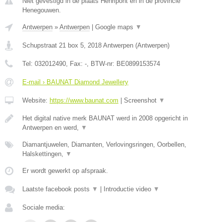
Niet gevestigd in de plaats Henripont en in de provincie
Henegouwen.
Antwerpen
»
Antwerpen
|
Google maps
▼
Schupstraat 21 box 5
,
2018
Antwerpen
(
Antwerpen
)
Tel:
032012490
, Fax:
-
, BTW-nr:
BE0899153574
E-mail › BAUNAT Diamond Jewellery
Website:
https://www.baunat.com
|
Screenshot
▼
Het digital native merk BAUNAT werd in 2008 opgericht in
Antwerpen en werd,
▼
Diamantjuwelen, Diamanten, Verlovingsringen, Oorbellen,
Halskettingen,
▼
Er wordt gewerkt op afspraak.
Laatste facebook posts
▼
|
Introductie video
▼
Sociale media: