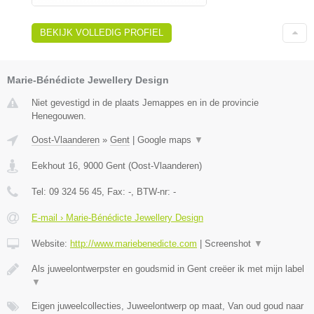
BEKIJK VOLLEDIG PROFIEL
Marie-Bénédicte Jewellery Design
Niet gevestigd in de plaats Jemappes en in de provincie
Henegouwen.
Oost-Vlaanderen
»
Gent
|
Google maps
▼
Eekhout 16
,
9000
Gent
(
Oost-Vlaanderen
)
Tel:
09 324 56 45
, Fax:
-
, BTW-nr:
-
E-mail › Marie-Bénédicte Jewellery Design
Website:
http://www.mariebenedicte.com
|
Screenshot
▼
Als juweelontwerpster en goudsmid in Gent creëer ik met mijn label
▼
Eigen juweelcollecties, Juweelontwerp op maat, Van oud goud naar