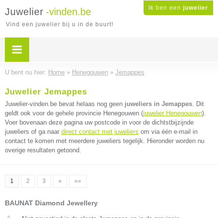
Ik ben een
juwelier
Juwelier
-vinden.be
Vind een juwelier bij u in de buurt!
U bent nu hier:
Home
»
Henegouwen
»
Jemappes
Juwelier Jemappes
Juwelier-vinden.be bevat helaas nog geen
juweliers in Jemappes
. Dit
geldt ook voor de gehele provincie Henegouwen (
juwelier Henegouwen
).
Voer bovenaan deze pagina uw postcode in voor de dichtstbijzijnde
juweliers of ga naar
direct contact met juweliers
om via één e-mail in
contact te komen met meerdere juweliers tegelijk. Hieronder worden nu
overige resultaten getoond.
1
2
3
»
»»
BAUNAT Diamond Jewellery