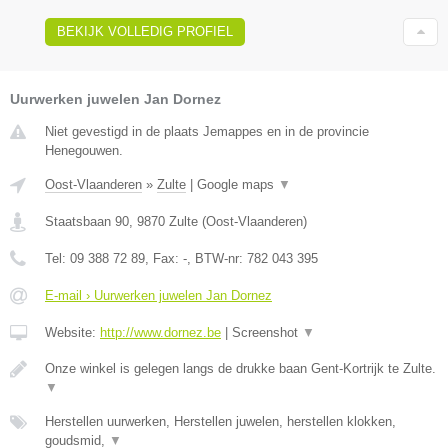
BEKIJK VOLLEDIG PROFIEL
Uurwerken juwelen Jan Dornez
Niet gevestigd in de plaats Jemappes en in de provincie
Henegouwen.
Oost-Vlaanderen
»
Zulte
|
Google maps
▼
Staatsbaan 90
,
9870
Zulte
(
Oost-Vlaanderen
)
Tel:
09 388 72 89
, Fax:
-
, BTW-nr:
782 043 395
E-mail › Uurwerken juwelen Jan Dornez
Website:
http://www.dornez.be
|
Screenshot
▼
Onze winkel is gelegen langs de drukke baan Gent-Kortrijk te Zulte.
▼
Herstellen uurwerken, Herstellen juwelen, herstellen klokken,
goudsmid,
▼