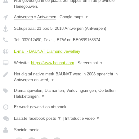
Niet gevestigd in de plaats Jemappes en in de provincie
Henegouwen.
Antwerpen
»
Antwerpen
|
Google maps
▼
Schupstraat 21 box 5
,
2018
Antwerpen
(
Antwerpen
)
Tel:
032012490
, Fax:
-
, BTW-nr:
BE0899153574
E-mail › BAUNAT Diamond Jewellery
Website:
https://www.baunat.com
|
Screenshot
▼
Het digital native merk BAUNAT werd in 2008 opgericht in
Antwerpen en werd,
▼
Diamantjuwelen, Diamanten, Verlovingsringen, Oorbellen,
Halskettingen,
▼
Er wordt gewerkt op afspraak.
Laatste facebook posts
▼
|
Introductie video
▼
Sociale media: