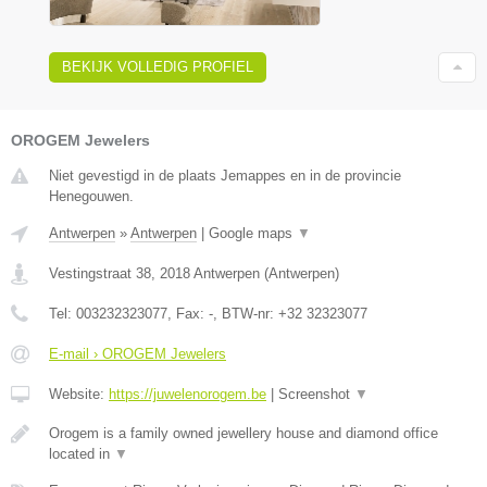
BEKIJK VOLLEDIG PROFIEL
OROGEM Jewelers
Niet gevestigd in de plaats Jemappes en in de provincie
Henegouwen.
Antwerpen
»
Antwerpen
|
Google maps
▼
Vestingstraat 38
,
2018
Antwerpen
(
Antwerpen
)
Tel:
003232323077
, Fax:
-
, BTW-nr:
+32 32323077
E-mail › OROGEM Jewelers
Website:
https://juwelenorogem.be
|
Screenshot
▼
Orogem is a family owned jewellery house and diamond office
located in
▼