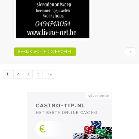
BEKIJK VOLLEDIG PROFIEL
1
2
3
»
»»