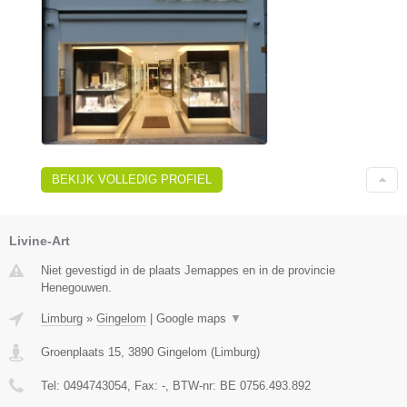
BEKIJK VOLLEDIG PROFIEL
Livine-Art
Niet gevestigd in de plaats Jemappes en in de provincie
Henegouwen.
Limburg
»
Gingelom
|
Google maps
▼
Groenplaats 15
,
3890
Gingelom
(
Limburg
)
Tel:
0494743054
, Fax:
-
, BTW-nr:
BE 0756.493.892