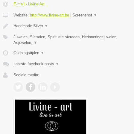
E-mail › Livine-Art
Website:
http://www.livine-art.be
|
Screenshot
▼
Handmade Silver
▼
Juwelen, Sieraden, Spirituele sieraden, Herinneringsjuwelen,
Asjuwelen,
▼
Openingstijden
▼
Laatste facebook posts
▼
Sociale media: