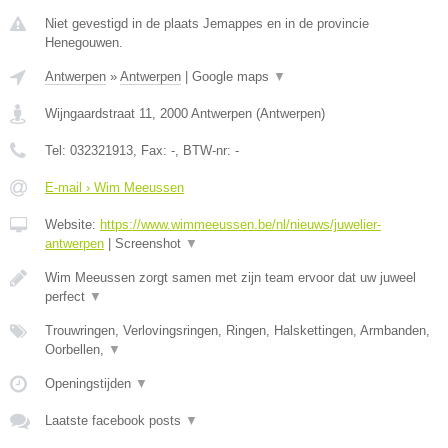
Niet gevestigd in de plaats Jemappes en in de provincie
Henegouwen.
Antwerpen
»
Antwerpen
|
Google maps
▼
Wijngaardstraat 11
,
2000
Antwerpen
(
Antwerpen
)
Tel:
032321913
, Fax:
-
, BTW-nr:
-
E-mail › Wim Meeussen
Website:
https://www.wimmeeussen.be/nl/nieuws/juwelier-
antwerpen
|
Screenshot
▼
Wim Meeussen zorgt samen met zijn team ervoor dat uw juweel
perfect
▼
Trouwringen, Verlovingsringen, Ringen, Halskettingen, Armbanden,
Oorbellen,
▼
Openingstijden
▼
Laatste facebook posts
▼