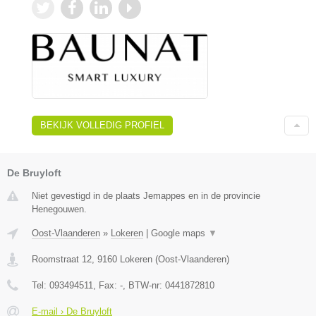
BEKIJK VOLLEDIG PROFIEL
De Bruyloft
Niet gevestigd in de plaats Jemappes en in de provincie
Henegouwen.
Oost-Vlaanderen
»
Lokeren
|
Google maps
▼
Roomstraat 12
,
9160
Lokeren
(
Oost-Vlaanderen
)
Tel:
093494511
, Fax:
-
, BTW-nr:
0441872810
E-mail › De Bruyloft