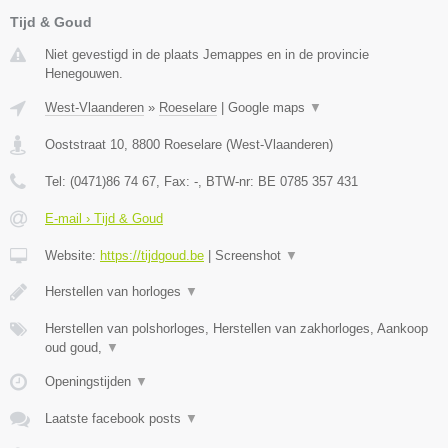
Tijd & Goud
Niet gevestigd in de plaats Jemappes en in de provincie
Henegouwen.
West-Vlaanderen
»
Roeselare
|
Google maps
▼
Ooststraat 10
,
8800
Roeselare
(
West-Vlaanderen
)
Tel:
(0471)86 74 67
, Fax:
-
, BTW-nr:
BE 0785 357 431
E-mail › Tijd & Goud
Website:
https://tijdgoud.be
|
Screenshot
▼
Herstellen van horloges
▼
Herstellen van polshorloges, Herstellen van zakhorloges, Aankoop
oud goud,
▼
Openingstijden
▼
Laatste facebook posts
▼