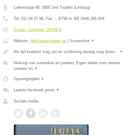
Luikerstraat 48
,
3800
Sint Truiden
(
Limburg
)
Tel:
011 68 37 96
, Fax:
-
, BTW-nr:
BE 0446.305.809
E-mail › Juweliers JEHAES
Website:
http://www.jehaes.be
|
Screenshot
▼
Als tijd kwaliteit mag zijn en schittering eeuwig mag duren...
▼
Verkoop van uurwerken en juwelen, Eigen atelier voor nieuwe
creaties en
▼
Openingstijden
▼
Laatste facebook posts
▼
Sociale media: