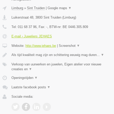
Limburg
»
Sint Truiden
|
Google maps
▼
Luikerstraat 48
,
3800
Sint Truiden
(
Limburg
)
Tel:
011 68 37 96
, Fax:
-
, BTW-nr:
BE 0446.305.809
E-mail › Juweliers JEHAES
Website:
http://www.jehaes.be
|
Screenshot
▼
Als tijd kwaliteit mag zijn en schittering eeuwig mag duren...
▼
Verkoop van uurwerken en juwelen, Eigen atelier voor nieuwe
creaties en
▼
Openingstijden
▼
Laatste facebook posts
▼
Sociale media: