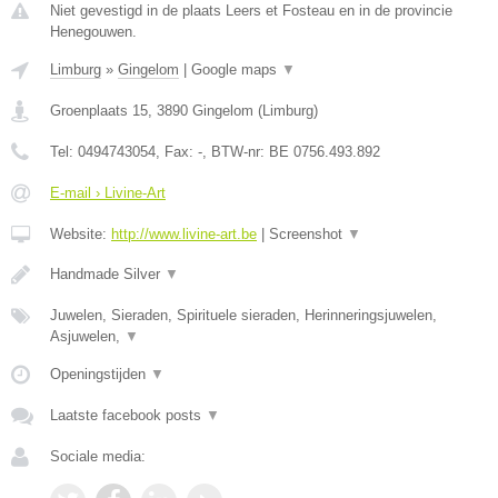
Niet gevestigd in de plaats Leers et Fosteau en in de provincie
Henegouwen.
Limburg
»
Gingelom
|
Google maps
▼
Groenplaats 15
,
3890
Gingelom
(
Limburg
)
Tel:
0494743054
, Fax:
-
, BTW-nr:
BE 0756.493.892
E-mail › Livine-Art
Website:
http://www.livine-art.be
|
Screenshot
▼
Handmade Silver
▼
Juwelen, Sieraden, Spirituele sieraden, Herinneringsjuwelen,
Asjuwelen,
▼
Openingstijden
▼
Laatste facebook posts
▼
Sociale media: