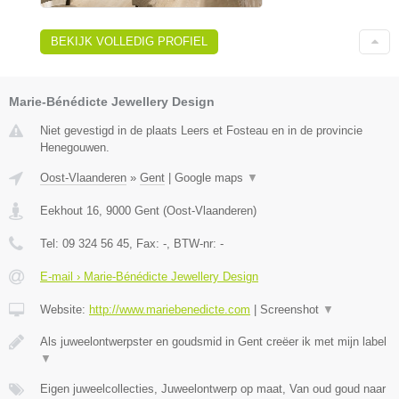
BEKIJK VOLLEDIG PROFIEL
Marie-Bénédicte Jewellery Design
Niet gevestigd in de plaats Leers et Fosteau en in de provincie
Henegouwen.
Oost-Vlaanderen
»
Gent
|
Google maps
▼
Eekhout 16
,
9000
Gent
(
Oost-Vlaanderen
)
Tel:
09 324 56 45
, Fax:
-
, BTW-nr:
-
E-mail › Marie-Bénédicte Jewellery Design
Website:
http://www.mariebenedicte.com
|
Screenshot
▼
Als juweelontwerpster en goudsmid in Gent creëer ik met mijn label
▼
Eigen juweelcollecties, Juweelontwerp op maat, Van oud goud naar