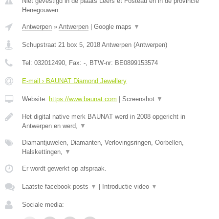
Niet gevestigd in de plaats Leers et Fosteau en in de provincie
Henegouwen.
Antwerpen
»
Antwerpen
|
Google maps
▼
Schupstraat 21 box 5
,
2018
Antwerpen
(
Antwerpen
)
Tel:
032012490
, Fax:
-
, BTW-nr:
BE0899153574
E-mail › BAUNAT Diamond Jewellery
Website:
https://www.baunat.com
|
Screenshot
▼
Het digital native merk BAUNAT werd in 2008 opgericht in
Antwerpen en werd,
▼
Diamantjuwelen, Diamanten, Verlovingsringen, Oorbellen,
Halskettingen,
▼
Er wordt gewerkt op afspraak.
Laatste facebook posts
▼
|
Introductie video
▼
Sociale media: