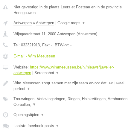
Niet gevestigd in de plaats Leers et Fosteau en in de provincie
Henegouwen.
Antwerpen
»
Antwerpen
|
Google maps
▼
Wijngaardstraat 11
,
2000
Antwerpen
(
Antwerpen
)
Tel:
032321913
, Fax:
-
, BTW-nr:
-
E-mail › Wim Meeussen
Website:
https://www.wimmeeussen.be/nl/nieuws/juwelier-
antwerpen
|
Screenshot
▼
Wim Meeussen zorgt samen met zijn team ervoor dat uw juweel
perfect
▼
Trouwringen, Verlovingsringen, Ringen, Halskettingen, Armbanden,
Oorbellen,
▼
Openingstijden
▼
Laatste facebook posts
▼