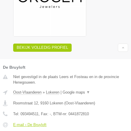
BEKIJK VOLLEDIG PROFIEL
De Bruyloft
Niet gevestigd in de plaats Leers et Fosteau en in de provincie
Henegouwen.
Oost-Vlaanderen
»
Lokeren
|
Google maps
▼
Roomstraat 12
,
9160
Lokeren
(
Oost-Vlaanderen
)
Tel:
093494511
, Fax:
-
, BTW-nr:
0441872810
E-mail › De Bruyloft