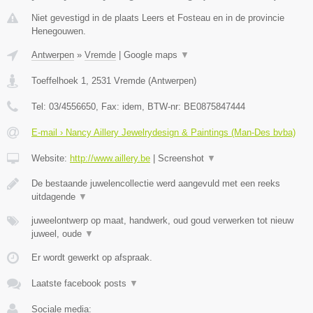
Niet gevestigd in de plaats Leers et Fosteau en in de provincie
Henegouwen.
Antwerpen
»
Vremde
|
Google maps
▼
Toeffelhoek 1
,
2531
Vremde
(
Antwerpen
)
Tel:
03/4556650
, Fax:
idem
, BTW-nr:
BE0875847444
E-mail › Nancy Aillery Jewelrydesign & Paintings (Man-Des bvba)
Website:
http://www.aillery.be
|
Screenshot
▼
De bestaande juwelencollectie werd aangevuld met een reeks
uitdagende
▼
juweelontwerp op maat, handwerk, oud goud verwerken tot nieuw
juweel, oude
▼
Er wordt gewerkt op afspraak.
Laatste facebook posts
▼
Sociale media: