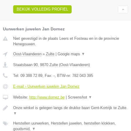
BEKIJK VOLLEDIG PROFIEL
Uurwerken juwelen Jan Dornez
Niet gevestigd in de plaats Leers et Fosteau en in de provincie
Henegouwen.
Oost-Vlaanderen
»
Zulte
|
Google maps
▼
Staatsbaan 90
,
9870
Zulte
(
Oost-Vlaanderen
)
Tel:
09 388 72 89
, Fax:
-
, BTW-nr:
782 043 395
E-mail › Uurwerken juwelen Jan Dornez
Website:
http://www.dornez.be
|
Screenshot
▼
Onze winkel is gelegen langs de drukke baan Gent-Kortrijk te Zulte.
▼
Herstellen uurwerken, Herstellen juwelen, herstellen klokken,
goudsmid,
▼