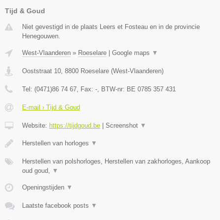
Tijd & Goud
Niet gevestigd in de plaats Leers et Fosteau en in de provincie
Henegouwen.
West-Vlaanderen
»
Roeselare
|
Google maps
▼
Ooststraat 10
,
8800
Roeselare
(
West-Vlaanderen
)
Tel:
(0471)86 74 67
, Fax:
-
, BTW-nr:
BE 0785 357 431
E-mail › Tijd & Goud
Website:
https://tijdgoud.be
|
Screenshot
▼
Herstellen van horloges
▼
Herstellen van polshorloges, Herstellen van zakhorloges, Aankoop
oud goud,
▼
Openingstijden
▼
Laatste facebook posts
▼