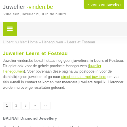
Ik ben een
juwelier
Juwelier
-vinden.be
Vind een juwelier bij u in de buurt!
U bent nu hier:
Home
»
Henegouwen
»
Leers et Fosteau
Juwelier Leers et Fosteau
Juwelier-vinden.be bevat helaas nog geen
juweliers in Leers et Fosteau
.
Dit geldt ook voor de gehele provincie Henegouwen (
juwelier
Henegouwen
). Voer bovenaan deze pagina uw postcode in voor de
dichtstbijzijnde juweliers of ga naar
direct contact met juweliers
om via
één e-mail in contact te komen met meerdere juweliers tegelijk. Hieronder
worden nu overige resultaten getoond.
1
2
3
»
»»
BAUNAT Diamond Jewellery