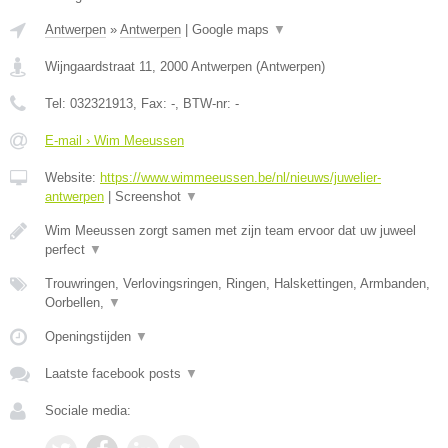
Antwerpen
»
Antwerpen
|
Google maps
▼
Wijngaardstraat 11
,
2000
Antwerpen
(
Antwerpen
)
Tel:
032321913
, Fax:
-
, BTW-nr:
-
E-mail › Wim Meeussen
Website:
https://www.wimmeeussen.be/nl/nieuws/juwelier-
antwerpen
|
Screenshot
▼
Wim Meeussen zorgt samen met zijn team ervoor dat uw juweel
perfect
▼
Trouwringen, Verlovingsringen, Ringen, Halskettingen, Armbanden,
Oorbellen,
▼
Openingstijden
▼
Laatste facebook posts
▼
Sociale media: