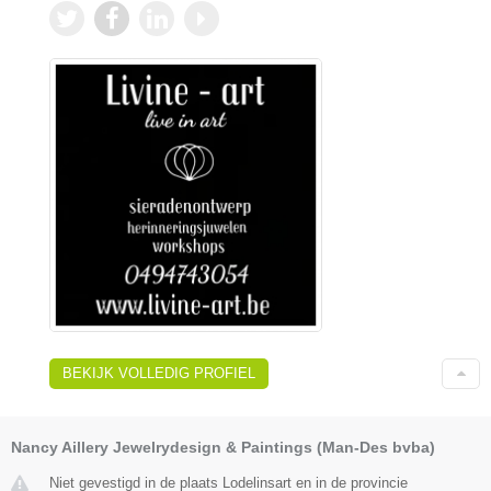
BEKIJK VOLLEDIG PROFIEL
Nancy Aillery Jewelrydesign & Paintings (Man-Des bvba)
Niet gevestigd in de plaats Lodelinsart en in de provincie