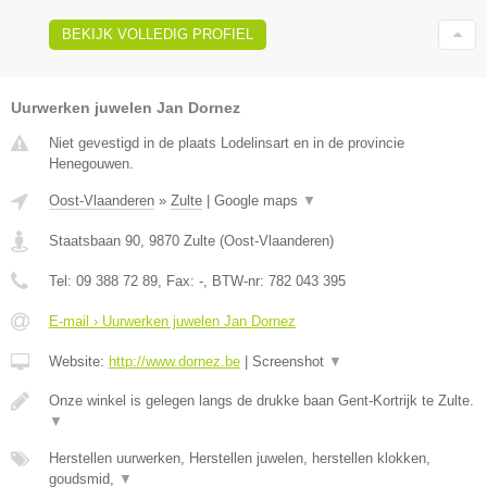
BEKIJK VOLLEDIG PROFIEL
Uurwerken juwelen Jan Dornez
Niet gevestigd in de plaats Lodelinsart en in de provincie
Henegouwen.
Oost-Vlaanderen
»
Zulte
|
Google maps
▼
Staatsbaan 90
,
9870
Zulte
(
Oost-Vlaanderen
)
Tel:
09 388 72 89
, Fax:
-
, BTW-nr:
782 043 395
E-mail › Uurwerken juwelen Jan Dornez
Website:
http://www.dornez.be
|
Screenshot
▼
Onze winkel is gelegen langs de drukke baan Gent-Kortrijk te Zulte.
▼
Herstellen uurwerken, Herstellen juwelen, herstellen klokken,
goudsmid,
▼