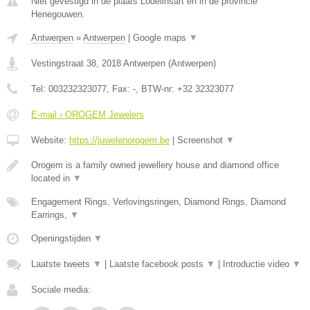
Niet gevestigd in de plaats Lodelinsart en in de provincie
Henegouwen.
Antwerpen
»
Antwerpen
|
Google maps
▼
Vestingstraat 38
,
2018
Antwerpen
(
Antwerpen
)
Tel:
003232323077
, Fax:
-
, BTW-nr:
+32 32323077
E-mail › OROGEM Jewelers
Website:
https://juwelenorogem.be
|
Screenshot
▼
Orogem is a family owned jewellery house and diamond office
located in
▼
Engagement Rings, Verlovingsringen, Diamond Rings, Diamond
Earrings,
▼
Openingstijden
▼
Laatste tweets
▼
|
Laatste facebook posts
▼
|
Introductie video
▼
Sociale media: