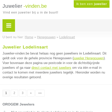
Ik ben een
juwelier
Juwelier
-vinden.be
Vind een juwelier bij u in de buurt!
U bent nu hier:
Home
»
Henegouwen
»
Lodelinsart
Juwelier Lodelinsart
Juwelier-vinden.be bevat helaas nog geen
juweliers in Lodelinsart
. Dit
geldt ook voor de gehele provincie Henegouwen (
juwelier Henegouwen
).
Voer bovenaan deze pagina uw postcode in voor de dichtstbijzijnde
juweliers of ga naar
direct contact met juweliers
om via één e-mail in
contact te komen met meerdere juweliers tegelijk. Hieronder worden nu
overige resultaten getoond.
1
2
3
»
»»
OROGEM Jewelers