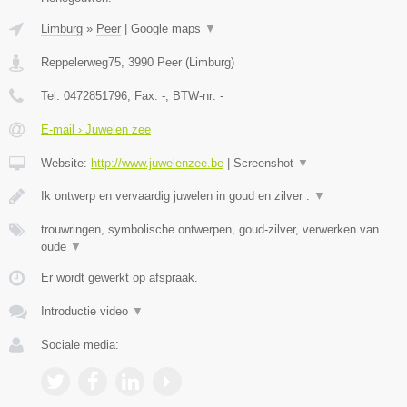
Limburg
»
Peer
|
Google maps
▼
Reppelerweg75
,
3990
Peer
(
Limburg
)
Tel:
0472851796
, Fax:
-
, BTW-nr:
-
E-mail › Juwelen zee
Website:
http://www.juwelenzee.be
|
Screenshot
▼
Ik ontwerp en vervaardig juwelen in goud en zilver .
▼
trouwringen, symbolische ontwerpen, goud-zilver, verwerken van
oude
▼
Er wordt gewerkt op afspraak.
Introductie video
▼
Sociale media: