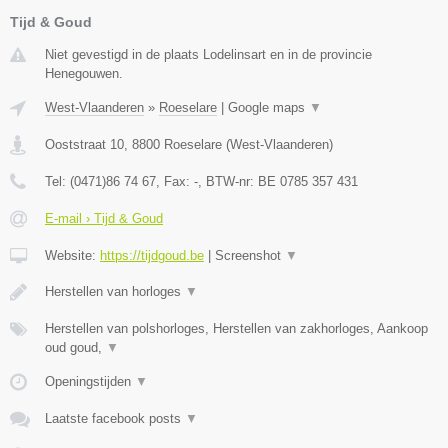
Tijd & Goud
Niet gevestigd in de plaats Lodelinsart en in de provincie
Henegouwen.
West-Vlaanderen
»
Roeselare
|
Google maps
▼
Ooststraat 10
,
8800
Roeselare
(
West-Vlaanderen
)
Tel:
(0471)86 74 67
, Fax:
-
, BTW-nr:
BE 0785 357 431
E-mail › Tijd & Goud
Website:
https://tijdgoud.be
|
Screenshot
▼
Herstellen van horloges
▼
Herstellen van polshorloges, Herstellen van zakhorloges, Aankoop
oud goud,
▼
Openingstijden
▼
Laatste facebook posts
▼