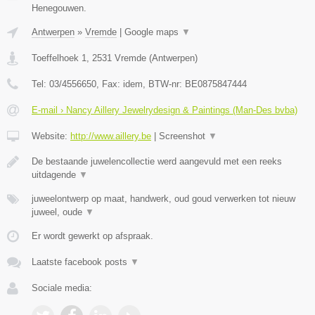
Henegouwen.
Antwerpen
»
Vremde
|
Google maps
▼
Toeffelhoek 1
,
2531
Vremde
(
Antwerpen
)
Tel:
03/4556650
, Fax:
idem
, BTW-nr:
BE0875847444
E-mail › Nancy Aillery Jewelrydesign & Paintings (Man-Des bvba)
Website:
http://www.aillery.be
|
Screenshot
▼
De bestaande juwelencollectie werd aangevuld met een reeks
uitdagende
▼
juweelontwerp op maat, handwerk, oud goud verwerken tot nieuw
juweel, oude
▼
Er wordt gewerkt op afspraak.
Laatste facebook posts
▼
Sociale media: