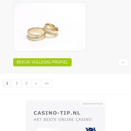
BEKIJK VOLLEDIG PROFIEL
1
2
3
»
»»