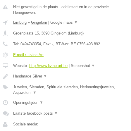
Niet gevestigd in de plaats Lodelinsart en in de provincie
Henegouwen.
Limburg
»
Gingelom
|
Google maps
▼
Groenplaats 15
,
3890
Gingelom
(
Limburg
)
Tel:
0494743054
, Fax:
-
, BTW-nr:
BE 0756.493.892
E-mail › Livine-Art
Website:
http://www.livine-art.be
|
Screenshot
▼
Handmade Silver
▼
Juwelen, Sieraden, Spirituele sieraden, Herinneringsjuwelen,
Asjuwelen,
▼
Openingstijden
▼
Laatste facebook posts
▼
Sociale media: