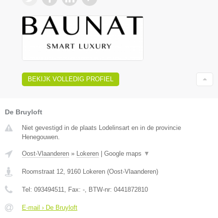
BEKIJK VOLLEDIG PROFIEL
De Bruyloft
Niet gevestigd in de plaats Lodelinsart en in de provincie
Henegouwen.
Oost-Vlaanderen
»
Lokeren
|
Google maps
▼
Roomstraat 12
,
9160
Lokeren
(
Oost-Vlaanderen
)
Tel:
093494511
, Fax:
-
, BTW-nr:
0441872810
E-mail › De Bruyloft