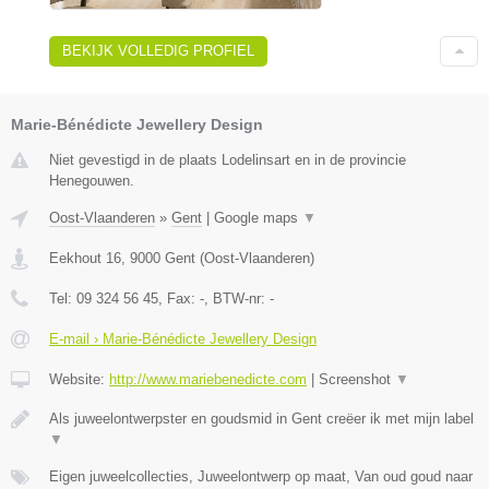
BEKIJK VOLLEDIG PROFIEL
Marie-Bénédicte Jewellery Design
Niet gevestigd in de plaats Lodelinsart en in de provincie
Henegouwen.
Oost-Vlaanderen
»
Gent
|
Google maps
▼
Eekhout 16
,
9000
Gent
(
Oost-Vlaanderen
)
Tel:
09 324 56 45
, Fax:
-
, BTW-nr:
-
E-mail › Marie-Bénédicte Jewellery Design
Website:
http://www.mariebenedicte.com
|
Screenshot
▼
Als juweelontwerpster en goudsmid in Gent creëer ik met mijn label
▼
Eigen juweelcollecties, Juweelontwerp op maat, Van oud goud naar