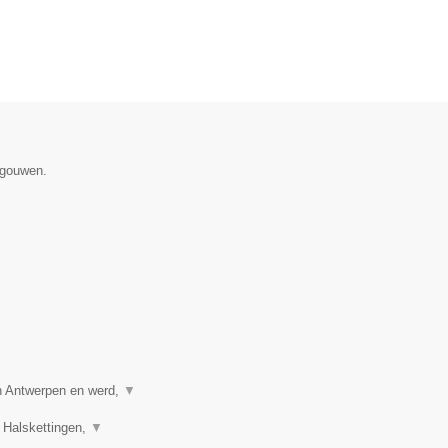
egouwen.
in Antwerpen en werd,
▼
 Halskettingen,
▼