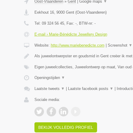
Oost-Vlaanderen
»
Gent
|
Google maps
▼
Eekhout 16
,
9000
Gent
(
Oost-Vlaanderen
)
Tel:
09 324 56 45
, Fax:
-
, BTW-nr:
-
E-mail › Marie-Bénédicte Jewellery Design
Website:
http://www.mariebenedicte.com
|
Screenshot
▼
Als juweelontwerpster en goudsmid in Gent creëer ik met
Eigen juweelcollecties, Juweelontwerp op maat, Van oud
Openingstijden
▼
Laatste tweets
▼
|
Laatste facebook posts
▼
|
Introduct
Sociale media:
BEKIJK VOLLEDIG PROFIEL