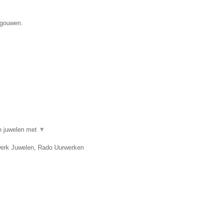
egouwen.
in juwelen met
▼
twerk Juwelen, Rado Uurwerken