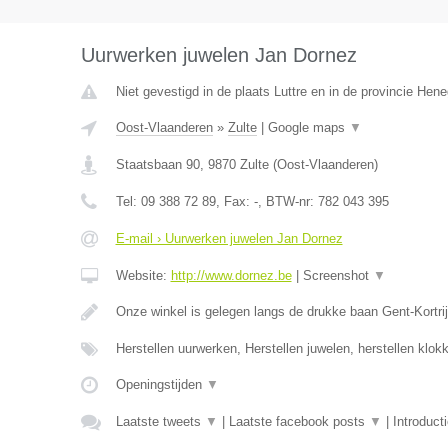
Uurwerken juwelen Jan Dornez
Niet gevestigd in de plaats Luttre en in de provincie Hen
Oost-Vlaanderen
»
Zulte
|
Google maps
▼
Staatsbaan 90
,
9870
Zulte
(
Oost-Vlaanderen
)
Tel:
09 388 72 89
, Fax:
-
, BTW-nr:
782 043 395
E-mail › Uurwerken juwelen Jan Dornez
Website:
http://www.dornez.be
|
Screenshot
▼
Onze winkel is gelegen langs de drukke baan Gent-Kortrij
Herstellen uurwerken, Herstellen juwelen, herstellen klo
Openingstijden
▼
Laatste tweets
▼
|
Laatste facebook posts
▼
|
Introduct