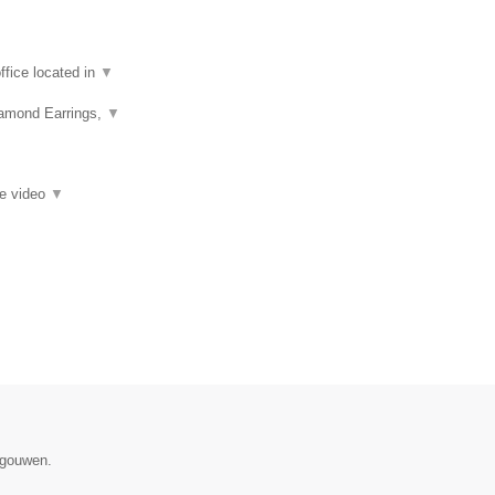
fice located in
▼
iamond Earrings,
▼
ie video
▼
egouwen.