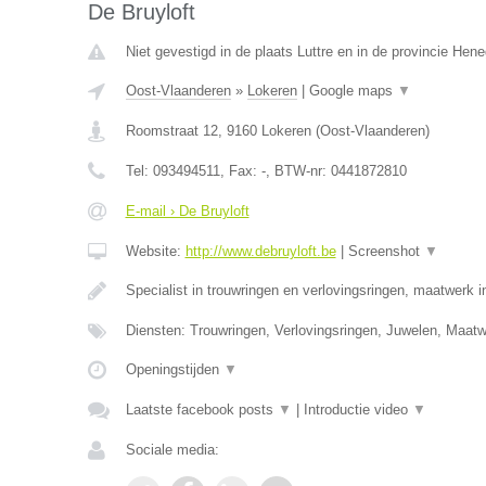
De Bruyloft
Niet gevestigd in de plaats Luttre en in de provincie Hen
Oost-Vlaanderen
»
Lokeren
|
Google maps
▼
Roomstraat 12
,
9160
Lokeren
(
Oost-Vlaanderen
)
Tel:
093494511
, Fax:
-
, BTW-nr:
0441872810
E-mail › De Bruyloft
Website:
http://www.debruyloft.be
|
Screenshot
▼
Specialist in trouwringen en verlovingsringen, maatwerk 
Diensten: Trouwringen, Verlovingsringen, Juwelen, Maa
Openingstijden
▼
Laatste facebook posts
▼
|
Introductie video
▼
Sociale media: