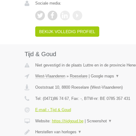
Sociale media:
BEKIJK VOLLEDIG PROFIEL
Tijd & Goud
Niet gevestigd in de plaats Luttre en in de provincie Hen
West-Vlaanderen
»
Roeselare
|
Google maps
▼
Ooststraat 10
,
8800
Roeselare
(
West-Vlaanderen
)
Tel:
(0471)86 74 67
, Fax:
-
, BTW-nr:
BE 0785 357 431
E-mail › Tijd & Goud
Website:
https://tijdgoud.be
|
Screenshot
▼
Herstellen van horloges
▼