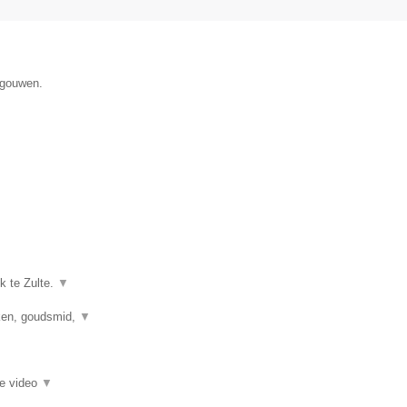
egouwen.
k te Zulte.
▼
kken, goudsmid,
▼
ie video
▼