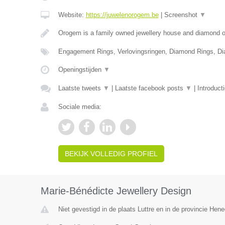
Website:
https://juwelenorogem.be
|
Screenshot
▼
Orogem is a family owned jewellery house and diamond of
Engagement Rings, Verlovingsringen, Diamond Rings, D
Openingstijden
▼
Laatste tweets
▼
|
Laatste facebook posts
▼
|
Introduct
Sociale media:
BEKIJK VOLLEDIG PROFIEL
Marie-Bénédicte Jewellery Design
Niet gevestigd in de plaats Luttre en in de provincie Hen