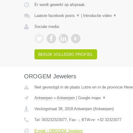
Er wordt gewerkt op afspraak.
Laatste facebook posts
▼
|
Introductie video
▼
Sociale media:
BEKIJK VOLLEDIG PROFIEL
OROGEM Jewelers
Niet gevestigd in de plaats Luttre en in de provincie Hen
Antwerpen
»
Antwerpen
|
Google maps
▼
Vestingstraat 38
,
2018
Antwerpen
(
Antwerpen
)
Tel:
003232323077
, Fax:
-
, BTW-nr:
+32 32323077
E-mail › OROGEM Jewelers