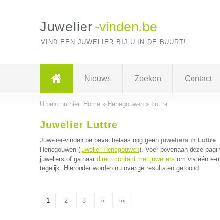
Juwelier
-vinden.be
VIND EEN JUWELIER BIJ U IN DE BUURT!
Nieuws
Zoeken
Contact
U bent nu hier:
Home
»
Henegouwen
»
Luttre
Juwelier Luttre
Juwelier-vinden.be bevat helaas nog geen
juweliers in Luttre
.
Henegouwen (
juwelier Henegouwen
). Voer bovenaan deze pagin
juweliers of ga naar
direct contact met juweliers
om via één e-ma
tegelijk. Hieronder worden nu overige resultaten getoond.
1
2
3
»
»»