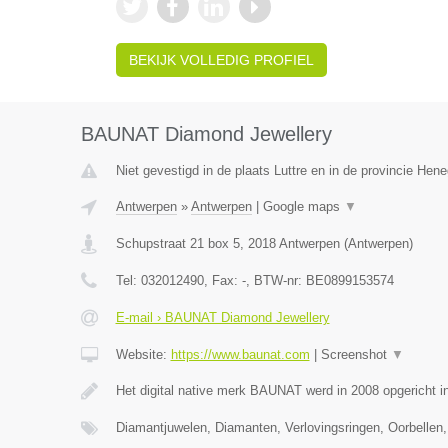
BEKIJK VOLLEDIG PROFIEL
BAUNAT Diamond Jewellery
Niet gevestigd in de plaats Luttre en in de provincie Hen
Antwerpen
»
Antwerpen
|
Google maps
▼
Schupstraat 21 box 5
,
2018
Antwerpen
(
Antwerpen
)
Tel:
032012490
, Fax:
-
, BTW-nr:
BE0899153574
E-mail › BAUNAT Diamond Jewellery
Website:
https://www.baunat.com
|
Screenshot
▼
Het digital native merk BAUNAT werd in 2008 opgericht 
Diamantjuwelen, Diamanten, Verlovingsringen, Oorbellen,