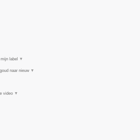
 mijn label
▼
 goud naar nieuw
▼
ie video
▼