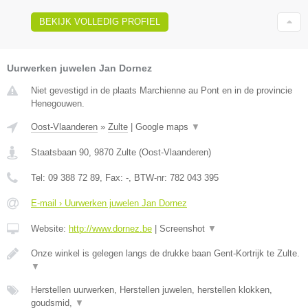
BEKIJK VOLLEDIG PROFIEL
Uurwerken juwelen Jan Dornez
Niet gevestigd in de plaats Marchienne au Pont en in de provincie
Henegouwen.
Oost-Vlaanderen
»
Zulte
|
Google maps
▼
Staatsbaan 90
,
9870
Zulte
(
Oost-Vlaanderen
)
Tel:
09 388 72 89
, Fax:
-
, BTW-nr:
782 043 395
E-mail › Uurwerken juwelen Jan Dornez
Website:
http://www.dornez.be
|
Screenshot
▼
Onze winkel is gelegen langs de drukke baan Gent-Kortrijk te Zulte.
▼
Herstellen uurwerken, Herstellen juwelen, herstellen klokken,
goudsmid,
▼