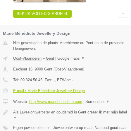
BEKIJK VOLLEDIG PROFIEL
Marie-Bénédicte Jewellery Design
Niet gevestigd in de plaats Marchienne au Pont en in de provincie
Henegouwen.
Oost-Vlaanderen
»
Gent
|
Google maps
▼
Eekhout 16
,
9000
Gent
(
Oost-Vlaanderen
)
Tel:
09 324 56 45
, Fax:
-
, BTW-nr:
-
E-mail › Marie-Bénédicte Jewellery Design
Website:
http://www.mariebenedicte.com
|
Screenshot
▼
Als juweelontwerpster en goudsmid in Gent creëer ik met mijn label
▼
Eigen juweelcollecties, Juweelontwerp op maat, Van oud goud naar