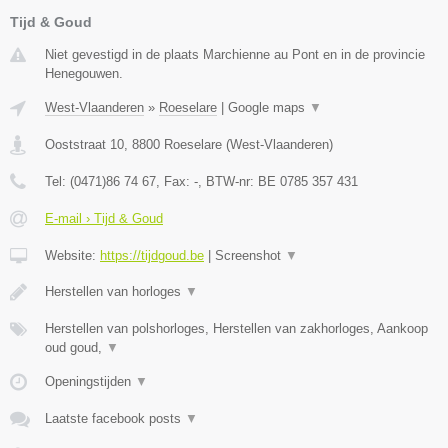
Tijd & Goud
Niet gevestigd in de plaats Marchienne au Pont en in de provincie
Henegouwen.
West-Vlaanderen
»
Roeselare
|
Google maps
▼
Ooststraat 10
,
8800
Roeselare
(
West-Vlaanderen
)
Tel:
(0471)86 74 67
, Fax:
-
, BTW-nr:
BE 0785 357 431
E-mail › Tijd & Goud
Website:
https://tijdgoud.be
|
Screenshot
▼
Herstellen van horloges
▼
Herstellen van polshorloges, Herstellen van zakhorloges, Aankoop
oud goud,
▼
Openingstijden
▼
Laatste facebook posts
▼