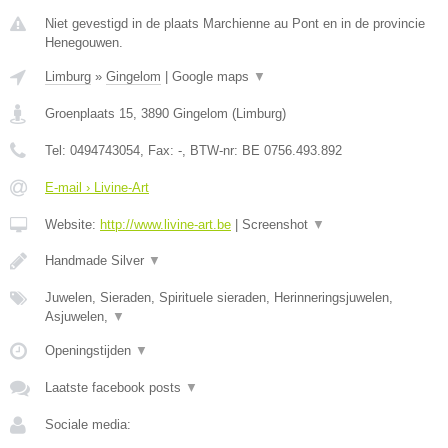
Niet gevestigd in de plaats Marchienne au Pont en in de provincie
Henegouwen.
Limburg
»
Gingelom
|
Google maps
▼
Groenplaats 15
,
3890
Gingelom
(
Limburg
)
Tel:
0494743054
, Fax:
-
, BTW-nr:
BE 0756.493.892
E-mail › Livine-Art
Website:
http://www.livine-art.be
|
Screenshot
▼
Handmade Silver
▼
Juwelen, Sieraden, Spirituele sieraden, Herinneringsjuwelen,
Asjuwelen,
▼
Openingstijden
▼
Laatste facebook posts
▼
Sociale media: