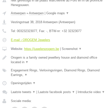
Niet gevestigd in de plaats Marchienne au Pont en in de provincie
Henegouwen.
Antwerpen
»
Antwerpen
|
Google maps
▼
Vestingstraat 38
,
2018
Antwerpen
(
Antwerpen
)
Tel:
003232323077
, Fax:
-
, BTW-nr:
+32 32323077
E-mail › OROGEM Jewelers
Website:
https://juwelenorogem.be
|
Screenshot
▼
Orogem is a family owned jewellery house and diamond office
located in
▼
Engagement Rings, Verlovingsringen, Diamond Rings, Diamond
Earrings,
▼
Openingstijden
▼
Laatste tweets
▼
|
Laatste facebook posts
▼
|
Introductie video
▼
Sociale media: