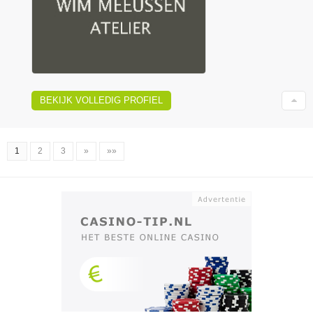
BEKIJK VOLLEDIG PROFIEL
1
2
3
»
»»