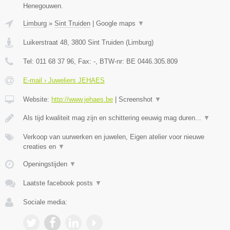
Henegouwen.
Limburg
»
Sint Truiden
|
Google maps
▼
Luikerstraat 48
,
3800
Sint Truiden
(
Limburg
)
Tel:
011 68 37 96
, Fax:
-
, BTW-nr:
BE 0446.305.809
E-mail › Juweliers JEHAES
Website:
http://www.jehaes.be
|
Screenshot
▼
Als tijd kwaliteit mag zijn en schittering eeuwig mag duren...
▼
Verkoop van uurwerken en juwelen, Eigen atelier voor nieuwe
creaties en
▼
Openingstijden
▼
Laatste facebook posts
▼
Sociale media: