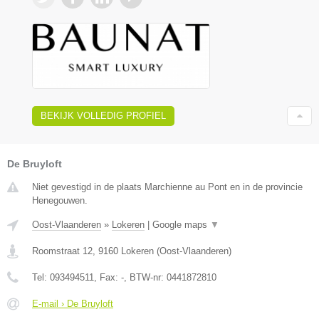
BEKIJK VOLLEDIG PROFIEL
De Bruyloft
Niet gevestigd in de plaats Marchienne au Pont en in de provincie
Henegouwen.
Oost-Vlaanderen
»
Lokeren
|
Google maps
▼
Roomstraat 12
,
9160
Lokeren
(
Oost-Vlaanderen
)
Tel:
093494511
, Fax:
-
, BTW-nr:
0441872810
E-mail › De Bruyloft