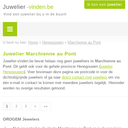
Ik ben een
juwelier
Juwelier
-vinden.be
Vind een juwelier bij u in de buurt!
U bent nu hier:
Home
»
Henegouwen
»
Marchienne au Pont
Juwelier Marchienne au Pont
Juwelier-vinden.be bevat helaas nog geen
juweliers in Marchienne au
Pont
. Dit geldt ook voor de gehele provincie Henegouwen (
juwelier
Henegouwen
). Voer bovenaan deze pagina uw postcode in voor de
dichtstbijzijnde juweliers of ga naar
direct contact met juweliers
om via
één e-mail in contact te komen met meerdere juweliers tegelijk. Hieronder
worden nu overige resultaten getoond.
1
2
3
»
»»
OROGEM Jewelers