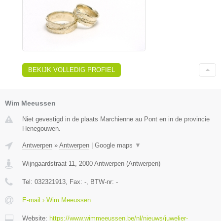
BEKIJK VOLLEDIG PROFIEL
Wim Meeussen
Niet gevestigd in de plaats Marchienne au Pont en in de provincie
Henegouwen.
Antwerpen
»
Antwerpen
|
Google maps
▼
Wijngaardstraat 11
,
2000
Antwerpen
(
Antwerpen
)
Tel:
032321913
, Fax:
-
, BTW-nr:
-
E-mail › Wim Meeussen
Website:
https://www.wimmeeussen.be/nl/nieuws/juwelier-