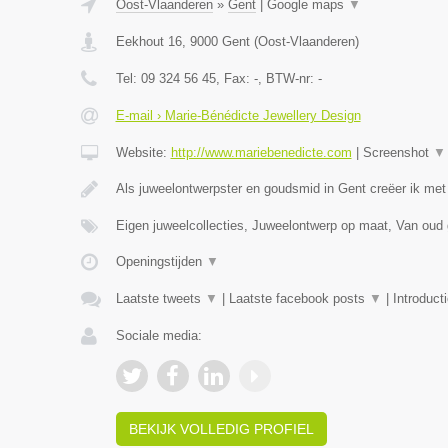
Oost-Vlaanderen
»
Gent
|
Google maps
▼
Eekhout 16
,
9000
Gent
(
Oost-Vlaanderen
)
Tel:
09 324 56 45
, Fax:
-
, BTW-nr:
-
E-mail › Marie-Bénédicte Jewellery Design
Website:
http://www.mariebenedicte.com
|
Screenshot
▼
Als juweelontwerpster en goudsmid in Gent creëer ik met
Eigen juweelcollecties, Juweelontwerp op maat, Van oud
Openingstijden
▼
Laatste tweets
▼
|
Laatste facebook posts
▼
|
Introduct
Sociale media:
BEKIJK VOLLEDIG PROFIEL