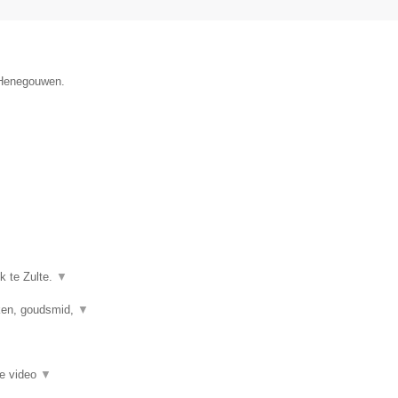
e Henegouwen.
k te Zulte.
▼
kken, goudsmid,
▼
ie video
▼