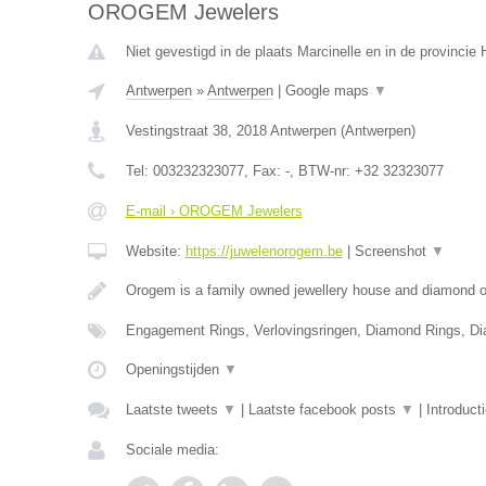
OROGEM Jewelers
Niet gevestigd in de plaats Marcinelle en in de provinci
Antwerpen
»
Antwerpen
|
Google maps
▼
Vestingstraat 38
,
2018
Antwerpen
(
Antwerpen
)
Tel:
003232323077
, Fax:
-
, BTW-nr:
+32 32323077
E-mail › OROGEM Jewelers
Website:
https://juwelenorogem.be
|
Screenshot
▼
Orogem is a family owned jewellery house and diamond of
Engagement Rings, Verlovingsringen, Diamond Rings, D
Openingstijden
▼
Laatste tweets
▼
|
Laatste facebook posts
▼
|
Introduct
Sociale media: