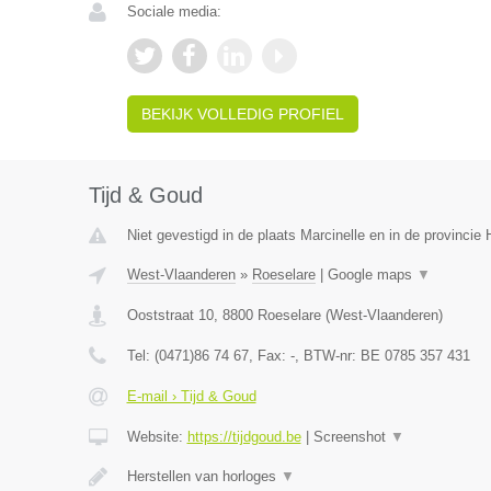
Sociale media:
BEKIJK VOLLEDIG PROFIEL
Tijd & Goud
Niet gevestigd in de plaats Marcinelle en in de provinci
West-Vlaanderen
»
Roeselare
|
Google maps
▼
Ooststraat 10
,
8800
Roeselare
(
West-Vlaanderen
)
Tel:
(0471)86 74 67
, Fax:
-
, BTW-nr:
BE 0785 357 431
E-mail › Tijd & Goud
Website:
https://tijdgoud.be
|
Screenshot
▼
Herstellen van horloges
▼