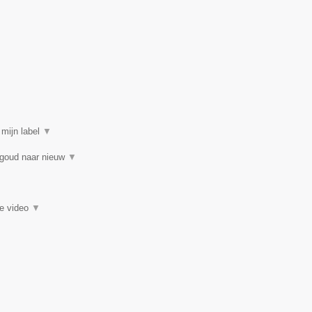
 mijn label
▼
 goud naar nieuw
▼
ie video
▼