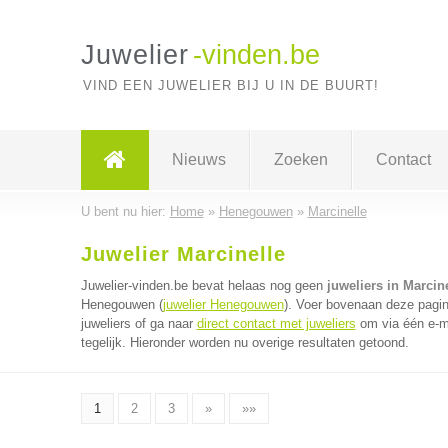
Juwelier
-vinden.be
VIND EEN JUWELIER BIJ U IN DE BUURT!
Nieuws
Zoeken
Contact
U bent nu hier:
Home
»
Henegouwen
»
Marcinelle
Juwelier Marcinelle
Juwelier-vinden.be bevat helaas nog geen
juweliers in Marcin
Henegouwen (
juwelier Henegouwen
). Voer bovenaan deze pagin
juweliers of ga naar
direct contact met juweliers
om via één e-ma
tegelijk. Hieronder worden nu overige resultaten getoond.
1
2
3
»
»»