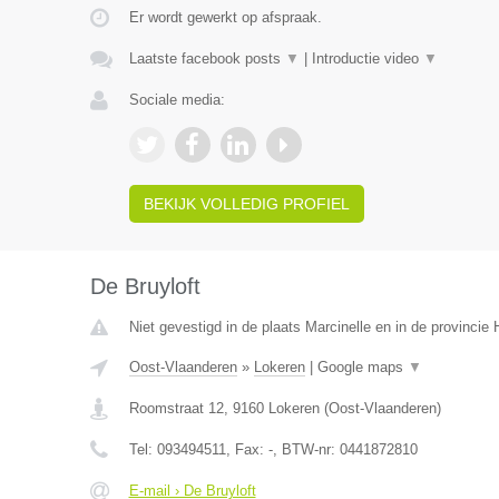
Er wordt gewerkt op afspraak.
Laatste facebook posts
▼
|
Introductie video
▼
Sociale media:
BEKIJK VOLLEDIG PROFIEL
De Bruyloft
Niet gevestigd in de plaats Marcinelle en in de provinci
Oost-Vlaanderen
»
Lokeren
|
Google maps
▼
Roomstraat 12
,
9160
Lokeren
(
Oost-Vlaanderen
)
Tel:
093494511
, Fax:
-
, BTW-nr:
0441872810
E-mail › De Bruyloft