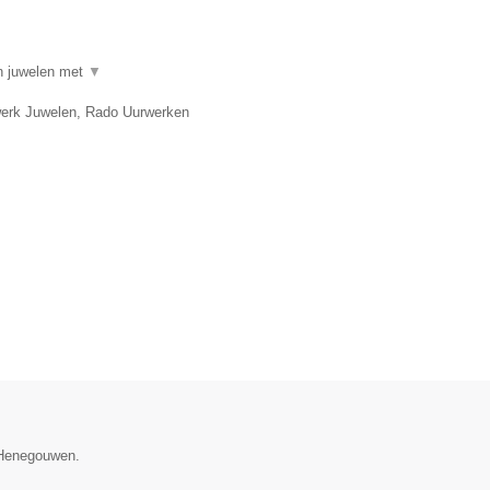
in juwelen met
▼
twerk Juwelen, Rado Uurwerken
e Henegouwen.