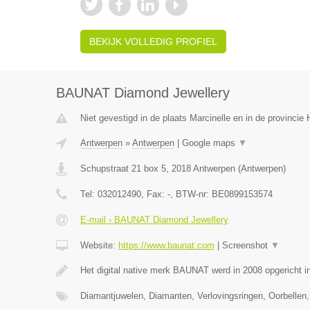
BEKIJK VOLLEDIG PROFIEL
BAUNAT Diamond Jewellery
Niet gevestigd in de plaats Marcinelle en in de provinci
Antwerpen
»
Antwerpen
|
Google maps
▼
Schupstraat 21 box 5
,
2018
Antwerpen
(
Antwerpen
)
Tel:
032012490
, Fax:
-
, BTW-nr:
BE0899153574
E-mail › BAUNAT Diamond Jewellery
Website:
https://www.baunat.com
|
Screenshot
▼
Het digital native merk BAUNAT werd in 2008 opgericht 
Diamantjuwelen, Diamanten, Verlovingsringen, Oorbellen,