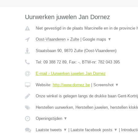
Uurwerken juwelen Jan Dornez
Niet gevestigd in de plaats Marcinelle en in de provinci
Oost-Vlaanderen
»
Zulte
|
Google maps
▼
Staatsbaan 90
,
9870
Zulte
(
Oost-Vlaanderen
)
Tel:
09 388 72 89
, Fax:
-
, BTW-nr:
782 043 395
E-mail › Uurwerken juwelen Jan Dornez
Website:
http://www.dornez.be
|
Screenshot
▼
Onze winkel is gelegen langs de drukke baan Gent-Kortrij
Herstellen uurwerken, Herstellen juwelen, herstellen klo
Openingstijden
▼
Laatste tweets
▼
|
Laatste facebook posts
▼
|
Introduct