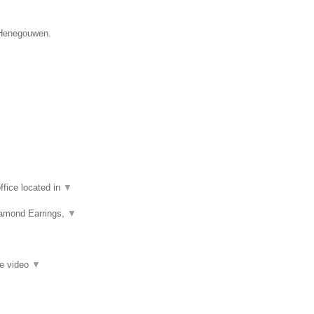
e Henegouwen.
fice located in
▼
iamond Earrings,
▼
ie video
▼