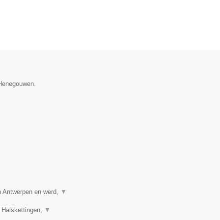
e Henegouwen.
in Antwerpen en werd,
▼
 Halskettingen,
▼