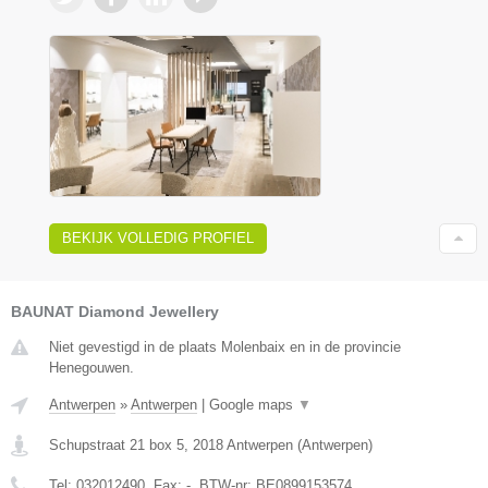
BEKIJK VOLLEDIG PROFIEL
BAUNAT Diamond Jewellery
Niet gevestigd in de plaats Molenbaix en in de provincie
Henegouwen.
Antwerpen
»
Antwerpen
|
Google maps
▼
Schupstraat 21 box 5
,
2018
Antwerpen
(
Antwerpen
)
Tel:
032012490
, Fax:
-
, BTW-nr:
BE0899153574