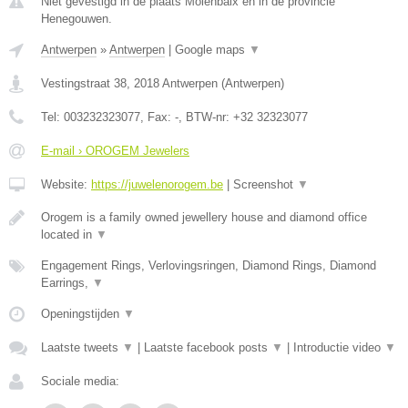
Niet gevestigd in de plaats Molenbaix en in de provincie
Henegouwen.
Antwerpen
»
Antwerpen
|
Google maps
▼
Vestingstraat 38
,
2018
Antwerpen
(
Antwerpen
)
Tel:
003232323077
, Fax:
-
, BTW-nr:
+32 32323077
E-mail › OROGEM Jewelers
Website:
https://juwelenorogem.be
|
Screenshot
▼
Orogem is a family owned jewellery house and diamond office
located in
▼
Engagement Rings, Verlovingsringen, Diamond Rings, Diamond
Earrings,
▼
Openingstijden
▼
Laatste tweets
▼
|
Laatste facebook posts
▼
|
Introductie video
▼
Sociale media: