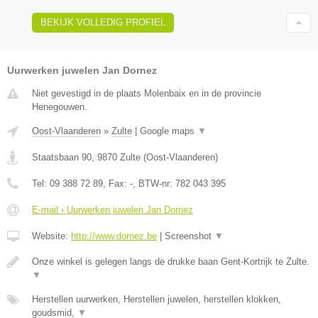
BEKIJK VOLLEDIG PROFIEL
Uurwerken juwelen Jan Dornez
Niet gevestigd in de plaats Molenbaix en in de provincie
Henegouwen.
Oost-Vlaanderen
»
Zulte
|
Google maps
▼
Staatsbaan 90
,
9870
Zulte
(
Oost-Vlaanderen
)
Tel:
09 388 72 89
, Fax:
-
, BTW-nr:
782 043 395
E-mail › Uurwerken juwelen Jan Dornez
Website:
http://www.dornez.be
|
Screenshot
▼
Onze winkel is gelegen langs de drukke baan Gent-Kortrijk te Zulte.
▼
Herstellen uurwerken, Herstellen juwelen, herstellen klokken,
goudsmid,
▼