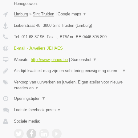
Henegouwen.
Limburg
»
Sint Truiden
|
Google maps
▼
Luikerstraat 48
,
3800
Sint Truiden
(
Limburg
)
Tel:
011 68 37 96
, Fax:
-
, BTW-nr:
BE 0446.305.809
E-mail › Juweliers JEHAES
Website:
http://www.jehaes.be
|
Screenshot
▼
Als tijd kwaliteit mag zijn en schittering eeuwig mag duren...
▼
Verkoop van uurwerken en juwelen, Eigen atelier voor nieuwe
creaties en
▼
Openingstijden
▼
Laatste facebook posts
▼
Sociale media: