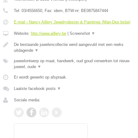
Tel:
03/4556650
, Fax:
idem
, BTW-nr:
BE0875847444
E-mail › Nancy Aillery Jewelrydesign & Paintings (Man-Des bvba)
Website:
http://www.aillery.be
|
Screenshot
▼
De bestaande juwelencollectie werd aangevuld met een reeks
uitdagende
▼
juweelontwerp op maat, handwerk, oud goud verwerken tot nieuw
juweel, oude
▼
Er wordt gewerkt op afspraak.
Laatste facebook posts
▼
Sociale media: