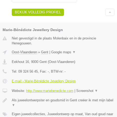
BEKIJK VOLLEDIG PROFIEL
Marie-Bénédicte Jewellery Design
Niet gevestigd in de plaats Molenbaix en in de provincie
Henegouwen.
Oost-Vlaanderen
»
Gent
|
Google maps
▼
Eekhout 16
,
9000
Gent
(
Oost-Vlaanderen
)
Tel:
09 324 56 45
, Fax:
-
, BTW-nr:
-
E-mail › Marie-Bénédicte Jewellery Design
Website:
http://www.mariebenedicte.com
|
Screenshot
▼
Als juweelontwerpster en goudsmid in Gent creëer ik met mijn label
▼
Eigen juweelcollecties, Juweelontwerp op maat, Van oud goud naar