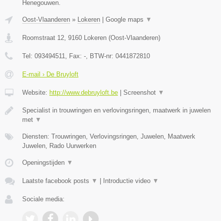
Henegouwen.
Oost-Vlaanderen
»
Lokeren
|
Google maps
▼
Roomstraat 12
,
9160
Lokeren
(
Oost-Vlaanderen
)
Tel:
093494511
, Fax:
-
, BTW-nr:
0441872810
E-mail › De Bruyloft
Website:
http://www.debruyloft.be
|
Screenshot
▼
Specialist in trouwringen en verlovingsringen, maatwerk in juwelen
met
▼
Diensten: Trouwringen, Verlovingsringen, Juwelen, Maatwerk
Juwelen, Rado Uurwerken
Openingstijden
▼
Laatste facebook posts
▼
|
Introductie video
▼
Sociale media: