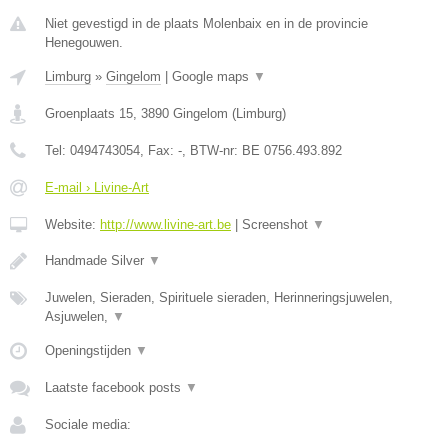
Niet gevestigd in de plaats Molenbaix en in de provincie
Henegouwen.
Limburg
»
Gingelom
|
Google maps
▼
Groenplaats 15
,
3890
Gingelom
(
Limburg
)
Tel:
0494743054
, Fax:
-
, BTW-nr:
BE 0756.493.892
E-mail › Livine-Art
Website:
http://www.livine-art.be
|
Screenshot
▼
Handmade Silver
▼
Juwelen, Sieraden, Spirituele sieraden, Herinneringsjuwelen,
Asjuwelen,
▼
Openingstijden
▼
Laatste facebook posts
▼
Sociale media: