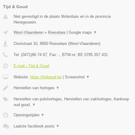
Tijd & Goud
Niet gevestigd in de plaats Molenbaix en in de provincie
Henegouwen.
West-Vlaanderen
»
Roeselare
|
Google maps
▼
Ooststraat 10
,
8800
Roeselare
(
West-Vlaanderen
)
Tel:
(0471)86 74 67
, Fax:
-
, BTW-nr:
BE 0785 357 431
E-mail › Tijd & Goud
Website:
https://tijdgoud.be
|
Screenshot
▼
Herstellen van horloges
▼
Herstellen van polshorloges, Herstellen van zakhorloges, Aankoop
oud goud,
▼
Openingstijden
▼
Laatste facebook posts
▼