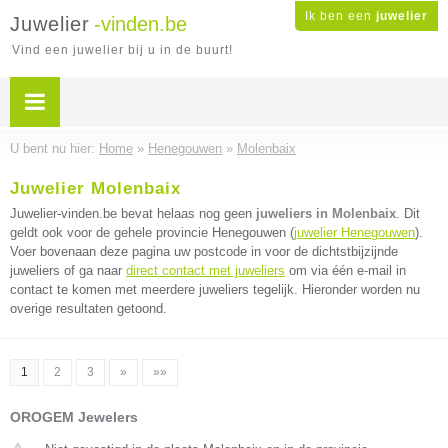
Ik ben een
juwelier
Juwelier
-vinden.be
Vind een juwelier bij u in de buurt!
U bent nu hier:
Home
»
Henegouwen
»
Molenbaix
Juwelier Molenbaix
Juwelier-vinden.be bevat helaas nog geen
juweliers in Molenbaix
. Dit
geldt ook voor de gehele provincie Henegouwen (
juwelier Henegouwen
).
Voer bovenaan deze pagina uw postcode in voor de dichtstbijzijnde
juweliers of ga naar
direct contact met juweliers
om via één e-mail in
contact te komen met meerdere juweliers tegelijk. Hieronder worden nu
overige resultaten getoond.
1
2
3
»
»»
OROGEM Jewelers