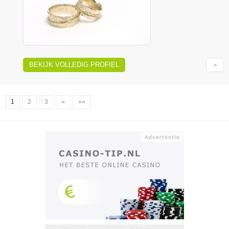
BEKIJK VOLLEDIG PROFIEL
1
2
3
»
»»