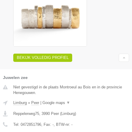
BEKIJK VOLLEDIG PROFIEL
Juwelen zee
Niet gevestigd in de plaats Montroeul au Bois en in de provincie
Henegouwen.
Limburg
»
Peer
|
Google maps
▼
Reppelerweg75
,
3990
Peer
(
Limburg
)
Tel:
0472851796
, Fax:
-
, BTW-nr:
-