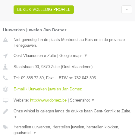
BEKIJK VOLLEDIG PROFIEL
Uurwerken juwelen Jan Dornez
Niet gevestigd in de plaats Montroeul au Bois en in de provincie
Henegouwen.
Oost-Vlaanderen
»
Zulte
|
Google maps
▼
Staatsbaan 90
,
9870
Zulte
(
Oost-Vlaanderen
)
Tel:
09 388 72 89
, Fax:
-
, BTW-nr:
782 043 395
E-mail › Uurwerken juwelen Jan Dornez
Website:
http://www.dornez.be
|
Screenshot
▼
Onze winkel is gelegen langs de drukke baan Gent-Kortrijk te Zulte.
▼
Herstellen uurwerken, Herstellen juwelen, herstellen klokken,
goudsmid,
▼