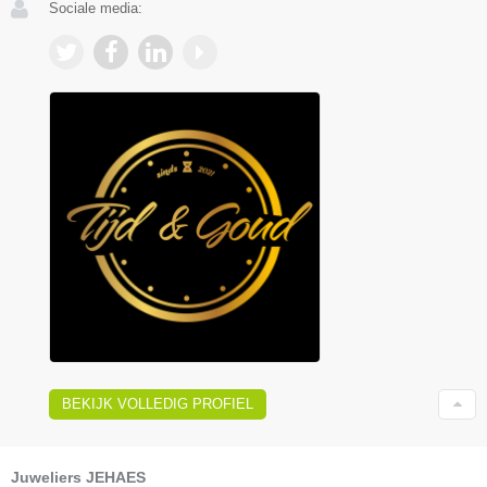
Sociale media:
BEKIJK VOLLEDIG PROFIEL
Juweliers JEHAES