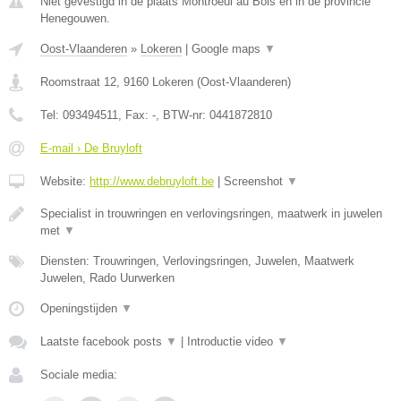
Niet gevestigd in de plaats Montroeul au Bois en in de provincie
Henegouwen.
Oost-Vlaanderen
»
Lokeren
|
Google maps
▼
Roomstraat 12
,
9160
Lokeren
(
Oost-Vlaanderen
)
Tel:
093494511
, Fax:
-
, BTW-nr:
0441872810
E-mail › De Bruyloft
Website:
http://www.debruyloft.be
|
Screenshot
▼
Specialist in trouwringen en verlovingsringen, maatwerk in juwelen
met
▼
Diensten: Trouwringen, Verlovingsringen, Juwelen, Maatwerk
Juwelen, Rado Uurwerken
Openingstijden
▼
Laatste facebook posts
▼
|
Introductie video
▼
Sociale media: