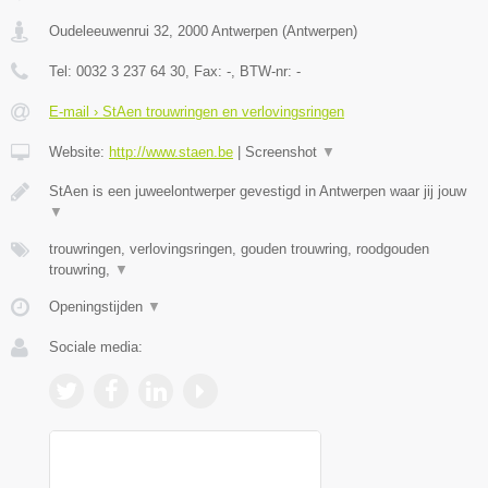
Oudeleeuwenrui 32
,
2000
Antwerpen
(
Antwerpen
)
Tel:
0032 3 237 64 30
, Fax:
-
, BTW-nr:
-
E-mail › StAen trouwringen en verlovingsringen
Website:
http://www.staen.be
|
Screenshot
▼
StAen is een juweelontwerper gevestigd in Antwerpen waar jij jouw
▼
trouwringen, verlovingsringen, gouden trouwring, roodgouden
trouwring,
▼
Openingstijden
▼
Sociale media: