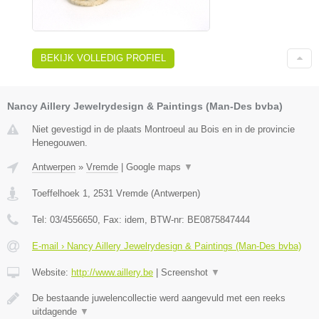
BEKIJK VOLLEDIG PROFIEL
Nancy Aillery Jewelrydesign & Paintings (Man-Des bvba)
Niet gevestigd in de plaats Montroeul au Bois en in de provincie
Henegouwen.
Antwerpen
»
Vremde
|
Google maps
▼
Toeffelhoek 1
,
2531
Vremde
(
Antwerpen
)
Tel:
03/4556650
, Fax:
idem
, BTW-nr:
BE0875847444
E-mail › Nancy Aillery Jewelrydesign & Paintings (Man-Des bvba)
Website:
http://www.aillery.be
|
Screenshot
▼
De bestaande juwelencollectie werd aangevuld met een reeks
uitdagende
▼