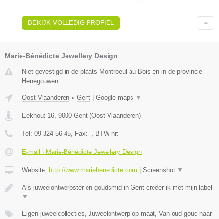
BEKIJK VOLLEDIG PROFIEL
Marie-Bénédicte Jewellery Design
Niet gevestigd in de plaats Montroeul au Bois en in de provincie
Henegouwen.
Oost-Vlaanderen
»
Gent
|
Google maps
▼
Eekhout 16
,
9000
Gent
(
Oost-Vlaanderen
)
Tel:
09 324 56 45
, Fax:
-
, BTW-nr:
-
E-mail › Marie-Bénédicte Jewellery Design
Website:
http://www.mariebenedicte.com
|
Screenshot
▼
Als juweelontwerpster en goudsmid in Gent creëer ik met mijn label
▼
Eigen juweelcollecties, Juweelontwerp op maat, Van oud goud naar