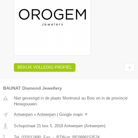
BEKIJK VOLLEDIG PROFIEL
BAUNAT Diamond Jewellery
Niet gevestigd in de plaats Montroeul au Bois en in de provincie
Henegouwen.
Antwerpen
»
Antwerpen
|
Google maps
▼
Schupstraat 21 box 5
,
2018
Antwerpen
(
Antwerpen
)
Tel:
032012490
, Fax:
-
, BTW-nr:
BE0899153574