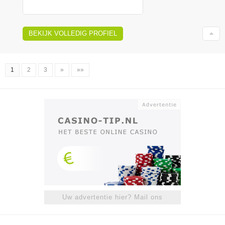
BEKIJK VOLLEDIG PROFIEL
1
2
3
»
»»
Uw advertentie hier? Mail ons