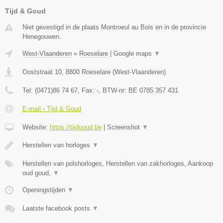
Tijd & Goud
Niet gevestigd in de plaats Montroeul au Bois en in de provincie
Henegouwen.
West-Vlaanderen
»
Roeselare
|
Google maps
▼
Ooststraat 10
,
8800
Roeselare
(
West-Vlaanderen
)
Tel:
(0471)86 74 67
, Fax:
-
, BTW-nr:
BE 0785 357 431
E-mail › Tijd & Goud
Website:
https://tijdgoud.be
|
Screenshot
▼
Herstellen van horloges
▼
Herstellen van polshorloges, Herstellen van zakhorloges, Aankoop
oud goud,
▼
Openingstijden
▼
Laatste facebook posts
▼