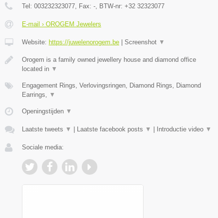
Tel:
003232323077
, Fax:
-
, BTW-nr:
+32 32323077
E-mail › OROGEM Jewelers
Website:
https://juwelenorogem.be
|
Screenshot
▼
Orogem is a family owned jewellery house and diamond office
located in
▼
Engagement Rings, Verlovingsringen, Diamond Rings, Diamond
Earrings,
▼
Openingstijden
▼
Laatste tweets
▼
|
Laatste facebook posts
▼
|
Introductie video
▼
Sociale media: