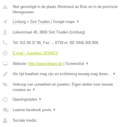
Niet gevestigd in de plaats Montroeul au Bois en in de provincie
Henegouwen.
Limburg
»
Sint Truiden
|
Google maps
▼
Luikerstraat 48
,
3800
Sint Truiden
(
Limburg
)
Tel:
011 68 37 96
, Fax:
-
, BTW-nr:
BE 0446.305.809
E-mail › Juweliers JEHAES
Website:
http://www.jehaes.be
|
Screenshot
▼
Als tijd kwaliteit mag zijn en schittering eeuwig mag duren...
▼
Verkoop van uurwerken en juwelen, Eigen atelier voor nieuwe
creaties en
▼
Openingstijden
▼
Laatste facebook posts
▼
Sociale media: