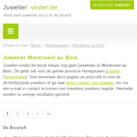
Ik ben een
juwelier
Juwelier
-vinden.be
Vind een juwelier bij u in de buurt!
U bent nu hier:
Home
»
Henegouwen
»
Montroeul au Bois
Juwelier Montroeul au Bois
Juwelier-vinden.be bevat helaas nog geen
juweliers in Montroeul au
Bois
. Dit geldt ook voor de gehele provincie Henegouwen (
juwelier
Henegouwen
). Voer bovenaan deze pagina uw postcode in voor de
dichtstbijzijnde juweliers of ga naar
direct contact met juweliers
om via
één e-mail in contact te komen met meerdere juweliers tegelijk. Hieronder
worden nu overige resultaten getoond.
1
2
3
»
»»
De Bruyloft