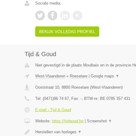
Sociale media:
BEKIJK VOLLEDIG PROFIEL
Tijd & Goud
Niet gevestigd in de plaats Moulbaix en in de provincie
West-Vlaanderen
»
Roeselare
|
Google maps
▼
Ooststraat 10
,
8800
Roeselare
(
West-Vlaanderen
)
Tel:
(0471)86 74 67
, Fax:
-
, BTW-nr:
BE 0785 357 431
E-mail › Tijd & Goud
Website:
https://tijdgoud.be
|
Screenshot
▼
Herstellen van horloges
▼