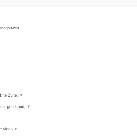
 Henegouwen.
k te Zulte.
▼
kken, goudsmid,
▼
ie video
▼