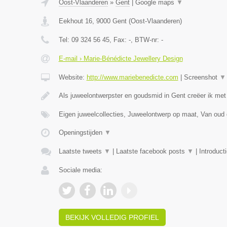
Oost-Vlaanderen
»
Gent
|
Google maps
▼
Eekhout 16
,
9000
Gent
(
Oost-Vlaanderen
)
Tel:
09 324 56 45
, Fax:
-
, BTW-nr:
-
E-mail › Marie-Bénédicte Jewellery Design
Website:
http://www.mariebenedicte.com
|
Screenshot
▼
Als juweelontwerpster en goudsmid in Gent creëer ik met
Eigen juweelcollecties, Juweelontwerp op maat, Van oud
Openingstijden
▼
Laatste tweets
▼
|
Laatste facebook posts
▼
|
Introduct
Sociale media:
BEKIJK VOLLEDIG PROFIEL