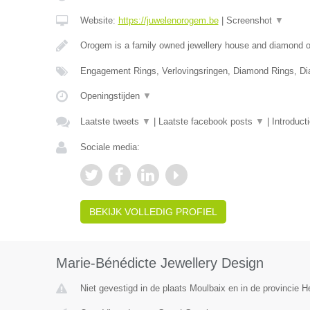
Website:
https://juwelenorogem.be
|
Screenshot
▼
Orogem is a family owned jewellery house and diamond of
Engagement Rings, Verlovingsringen, Diamond Rings, D
Openingstijden
▼
Laatste tweets
▼
|
Laatste facebook posts
▼
|
Introduct
Sociale media:
BEKIJK VOLLEDIG PROFIEL
Marie-Bénédicte Jewellery Design
Niet gevestigd in de plaats Moulbaix en in de provincie