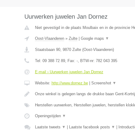
Uurwerken juwelen Jan Dornez
Niet gevestigd in de plaats Moulbaix en in de provincie
Oost-Vlaanderen
»
Zulte
|
Google maps
▼
Staatsbaan 90
,
9870
Zulte
(
Oost-Vlaanderen
)
Tel:
09 388 72 89
, Fax:
-
, BTW-nr:
782 043 395
E-mail › Uurwerken juwelen Jan Dornez
Website:
http://www.dornez.be
|
Screenshot
▼
Onze winkel is gelegen langs de drukke baan Gent-Kortrij
Herstellen uurwerken, Herstellen juwelen, herstellen klo
Openingstijden
▼
Laatste tweets
▼
|
Laatste facebook posts
▼
|
Introduct