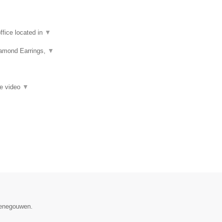
fice located in
▼
iamond Earrings,
▼
ie video
▼
 Henegouwen.