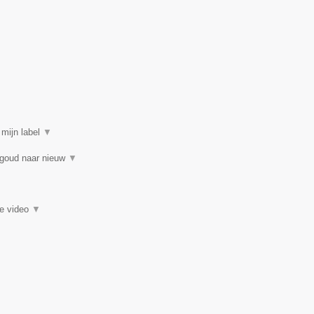
 mijn label
▼
 goud naar nieuw
▼
ie video
▼