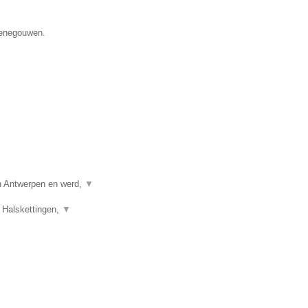
 Henegouwen.
in Antwerpen en werd,
▼
 Halskettingen,
▼