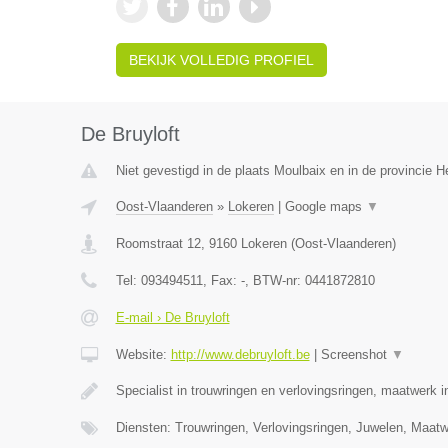
BEKIJK VOLLEDIG PROFIEL
De Bruyloft
Niet gevestigd in de plaats Moulbaix en in de provincie
Oost-Vlaanderen
»
Lokeren
|
Google maps
▼
Roomstraat 12
,
9160
Lokeren
(
Oost-Vlaanderen
)
Tel:
093494511
, Fax:
-
, BTW-nr:
0441872810
E-mail › De Bruyloft
Website:
http://www.debruyloft.be
|
Screenshot
▼
Specialist in trouwringen en verlovingsringen, maatwerk 
Diensten: Trouwringen, Verlovingsringen, Juwelen, Maa