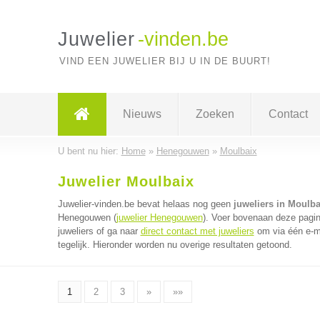
Juwelier
-vinden.be
VIND EEN JUWELIER BIJ U IN DE BUURT!
Nieuws
Zoeken
Contact
U bent nu hier:
Home
»
Henegouwen
»
Moulbaix
Juwelier Moulbaix
Juwelier-vinden.be bevat helaas nog geen
juweliers in Moulba
Henegouwen (
juwelier Henegouwen
). Voer bovenaan deze pagin
juweliers of ga naar
direct contact met juweliers
om via één e-ma
tegelijk. Hieronder worden nu overige resultaten getoond.
1
2
3
»
»»