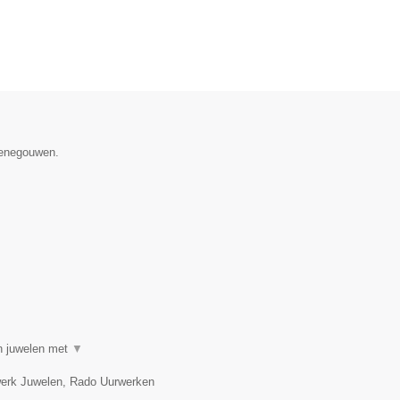
 Henegouwen.
in juwelen met
▼
twerk Juwelen, Rado Uurwerken