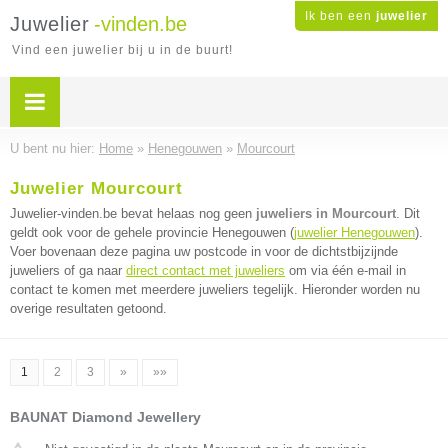
Ik ben een
juwelier
Juwelier
-vinden.be
Vind een juwelier bij u in de buurt!
U bent nu hier:
Home
»
Henegouwen
»
Mourcourt
Juwelier Mourcourt
Juwelier-vinden.be bevat helaas nog geen
juweliers in Mourcourt
. Dit
geldt ook voor de gehele provincie Henegouwen (
juwelier Henegouwen
).
Voer bovenaan deze pagina uw postcode in voor de dichtstbijzijnde
juweliers of ga naar
direct contact met juweliers
om via één e-mail in
contact te komen met meerdere juweliers tegelijk. Hieronder worden nu
overige resultaten getoond.
1
2
3
»
»»
BAUNAT Diamond Jewellery