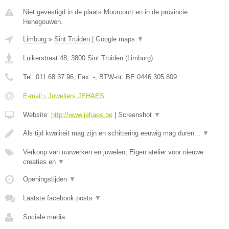
Niet gevestigd in de plaats Mourcourt en in de provincie
Henegouwen.
Limburg
»
Sint Truiden
|
Google maps
▼
Luikerstraat 48
,
3800
Sint Truiden
(
Limburg
)
Tel:
011 68 37 96
, Fax:
-
, BTW-nr:
BE 0446.305.809
E-mail › Juweliers JEHAES
Website:
http://www.jehaes.be
|
Screenshot
▼
Als tijd kwaliteit mag zijn en schittering eeuwig mag duren...
▼
Verkoop van uurwerken en juwelen, Eigen atelier voor nieuwe
creaties en
▼
Openingstijden
▼
Laatste facebook posts
▼
Sociale media: