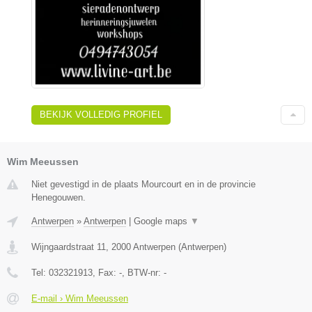
BEKIJK VOLLEDIG PROFIEL
Wim Meeussen
Niet gevestigd in de plaats Mourcourt en in de provincie
Henegouwen.
Antwerpen
»
Antwerpen
|
Google maps
▼
Wijngaardstraat 11
,
2000
Antwerpen
(
Antwerpen
)
Tel:
032321913
, Fax:
-
, BTW-nr:
-
E-mail › Wim Meeussen