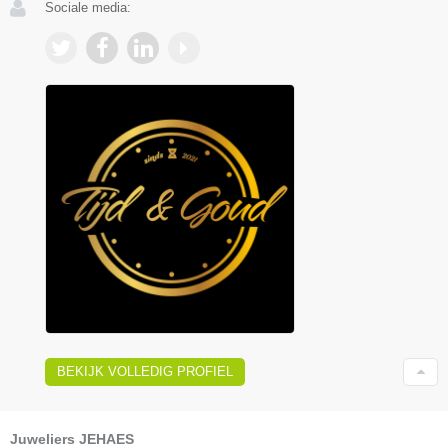
Sociale media:
BEKIJK VOLLEDIG PROFIEL
Juweliers JEHAES