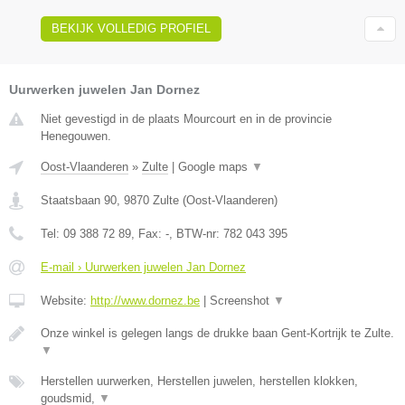
BEKIJK VOLLEDIG PROFIEL
Uurwerken juwelen Jan Dornez
Niet gevestigd in de plaats Mourcourt en in de provincie
Henegouwen.
Oost-Vlaanderen
»
Zulte
|
Google maps
▼
Staatsbaan 90
,
9870
Zulte
(
Oost-Vlaanderen
)
Tel:
09 388 72 89
, Fax:
-
, BTW-nr:
782 043 395
E-mail › Uurwerken juwelen Jan Dornez
Website:
http://www.dornez.be
|
Screenshot
▼
Onze winkel is gelegen langs de drukke baan Gent-Kortrijk te Zulte.
▼
Herstellen uurwerken, Herstellen juwelen, herstellen klokken,
goudsmid,
▼