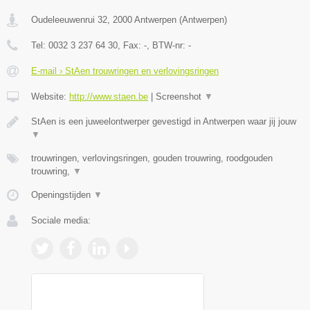
Oudeleeuwenrui 32
,
2000
Antwerpen
(
Antwerpen
)
Tel:
0032 3 237 64 30
, Fax:
-
, BTW-nr:
-
E-mail › StAen trouwringen en verlovingsringen
Website:
http://www.staen.be
|
Screenshot
▼
StAen is een juweelontwerper gevestigd in Antwerpen waar jij jouw
▼
trouwringen, verlovingsringen, gouden trouwring, roodgouden
trouwring,
▼
Openingstijden
▼
Sociale media: