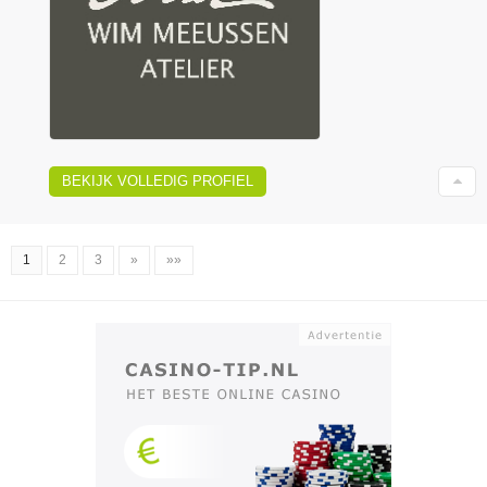
BEKIJK VOLLEDIG PROFIEL
1
2
3
»
»»