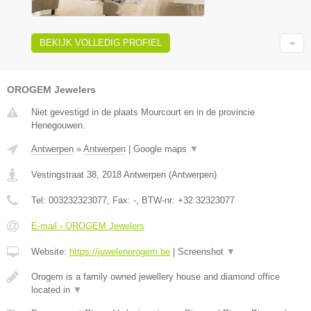
BEKIJK VOLLEDIG PROFIEL
OROGEM Jewelers
Niet gevestigd in de plaats Mourcourt en in de provincie
Henegouwen.
Antwerpen
»
Antwerpen
|
Google maps
▼
Vestingstraat 38
,
2018
Antwerpen
(
Antwerpen
)
Tel:
003232323077
, Fax:
-
, BTW-nr:
+32 32323077
E-mail › OROGEM Jewelers
Website:
https://juwelenorogem.be
|
Screenshot
▼
Orogem is a family owned jewellery house and diamond office
located in
▼