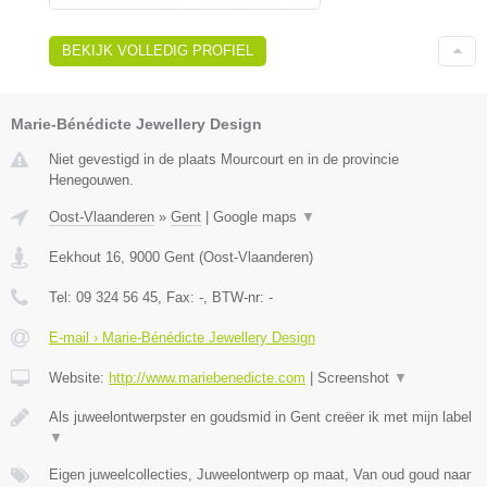
BEKIJK VOLLEDIG PROFIEL
Marie-Bénédicte Jewellery Design
Niet gevestigd in de plaats Mourcourt en in de provincie
Henegouwen.
Oost-Vlaanderen
»
Gent
|
Google maps
▼
Eekhout 16
,
9000
Gent
(
Oost-Vlaanderen
)
Tel:
09 324 56 45
, Fax:
-
, BTW-nr:
-
E-mail › Marie-Bénédicte Jewellery Design
Website:
http://www.mariebenedicte.com
|
Screenshot
▼
Als juweelontwerpster en goudsmid in Gent creëer ik met mijn label
▼
Eigen juweelcollecties, Juweelontwerp op maat, Van oud goud naar