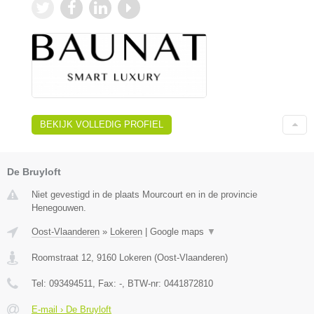
BEKIJK VOLLEDIG PROFIEL
De Bruyloft
Niet gevestigd in de plaats Mourcourt en in de provincie
Henegouwen.
Oost-Vlaanderen
»
Lokeren
|
Google maps
▼
Roomstraat 12
,
9160
Lokeren
(
Oost-Vlaanderen
)
Tel:
093494511
, Fax:
-
, BTW-nr:
0441872810
E-mail › De Bruyloft