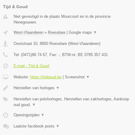
Tijd & Goud
Niet gevestigd in de plaats Mourcourt en in de provincie
Henegouwen.
West-Vlaanderen
»
Roeselare
|
Google maps
▼
Ooststraat 10
,
8800
Roeselare
(
West-Vlaanderen
)
Tel:
(0471)86 74 67
, Fax:
-
, BTW-nr:
BE 0785 357 431
E-mail › Tijd & Goud
Website:
https://tijdgoud.be
|
Screenshot
▼
Herstellen van horloges
▼
Herstellen van polshorloges, Herstellen van zakhorloges, Aankoop
oud goud,
▼
Openingstijden
▼
Laatste facebook posts
▼