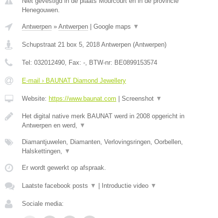
Niet gevestigd in de plaats Mourcourt en in de provincie
Henegouwen.
Antwerpen
»
Antwerpen
|
Google maps
▼
Schupstraat 21 box 5
,
2018
Antwerpen
(
Antwerpen
)
Tel:
032012490
, Fax:
-
, BTW-nr:
BE0899153574
E-mail › BAUNAT Diamond Jewellery
Website:
https://www.baunat.com
|
Screenshot
▼
Het digital native merk BAUNAT werd in 2008 opgericht in
Antwerpen en werd,
▼
Diamantjuwelen, Diamanten, Verlovingsringen, Oorbellen,
Halskettingen,
▼
Er wordt gewerkt op afspraak.
Laatste facebook posts
▼
|
Introductie video
▼
Sociale media: