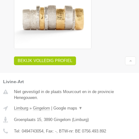
BEKIJK VOLLEDIG PROFIEL
Livine-Art
Niet gevestigd in de plaats Mourcourt en in de provincie
Henegouwen.
Limburg
»
Gingelom
|
Google maps
▼
Groenplaats 15
,
3890
Gingelom
(
Limburg
)
Tel:
0494743054
, Fax:
-
, BTW-nr:
BE 0756.493.892