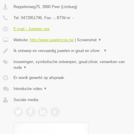
Reppelerweg75
,
3990
Peer
(
Limburg
)
Tel:
0472851796
, Fax:
-
, BTW-nr:
-
E-mail › Juwelen zee
Website:
http://www.juwelenzee.be
|
Screenshot
▼
Ik ontwerp en vervaardig juwelen in goud en zilver .
▼
trouwringen, symbolische ontwerpen, goud-zilver, verwerken van
oude
▼
Er wordt gewerkt op afspraak.
Introductie video
▼
Sociale media: