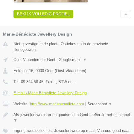
BEKIJK VOLLEDIG PROFIEL
Marie-Bénédicte Jewellery Design
Niet gevestigd in de plaats Ostiches en in de provincie
Henegouwen.
Oost-Vlaanderen
»
Gent
|
Google maps
▼
Eekhout 16
,
9000
Gent
(
Oost-Vlaanderen
)
Tel:
09 324 56 45
, Fax:
-
, BTW-nr:
-
E-mail › Marie-Bénédicte Jewellery Design
Website:
http://www.mariebenedicte.com
|
Screenshot
▼
Als juweelontwerpster en goudsmid in Gent creëer ik met mijn label
▼
Eigen juweelcollecties, Juweelontwerp op maat, Van oud goud naar