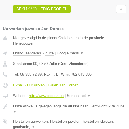
BEKIJK VOLLEDIG PROFIEL
Uurwerken juwelen Jan Dornez
Niet gevestigd in de plaats Ostiches en in de provincie
Henegouwen.
Oost-Vlaanderen
»
Zulte
|
Google maps
▼
Staatsbaan 90
,
9870
Zulte
(
Oost-Vlaanderen
)
Tel:
09 388 72 89
, Fax:
-
, BTW-nr:
782 043 395
E-mail › Uurwerken juwelen Jan Dornez
Website:
http://www.dornez.be
|
Screenshot
▼
Onze winkel is gelegen langs de drukke baan Gent-Kortrijk te Zulte.
▼
Herstellen uurwerken, Herstellen juwelen, herstellen klokken,
goudsmid,
▼