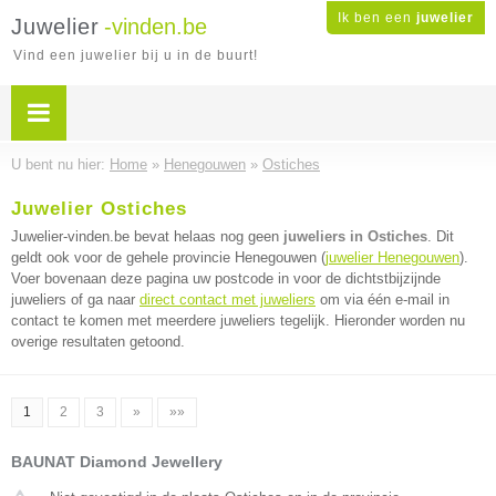
Ik ben een
juwelier
Juwelier
-vinden.be
Vind een juwelier bij u in de buurt!
U bent nu hier:
Home
»
Henegouwen
»
Ostiches
Juwelier Ostiches
Juwelier-vinden.be bevat helaas nog geen
juweliers in Ostiches
. Dit
geldt ook voor de gehele provincie Henegouwen (
juwelier Henegouwen
).
Voer bovenaan deze pagina uw postcode in voor de dichtstbijzijnde
juweliers of ga naar
direct contact met juweliers
om via één e-mail in
contact te komen met meerdere juweliers tegelijk. Hieronder worden nu
overige resultaten getoond.
1
2
3
»
»»
BAUNAT Diamond Jewellery