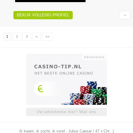
BEKIJK VOLLEDIG PROFIEL
1
2
3
»
»»
Uw advertentie hier? Mail ons
Ik kwam, ik zocht, ik vond - Julius Caesar / 47 v.Chr. ;)