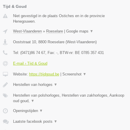
Tijd & Goud
Niet gevestigd in de plaats Ostiches en in de provincie
Henegouwen.
West-Vlaanderen
»
Roeselare
|
Google maps
▼
Ooststraat 10
,
8800
Roeselare
(
West-Vlaanderen
)
Tel:
(0471)86 74 67
, Fax:
-
, BTW-nr:
BE 0785 357 431
E-mail › Tijd & Goud
Website:
https://tijdgoud.be
|
Screenshot
▼
Herstellen van horloges
▼
Herstellen van polshorloges, Herstellen van zakhorloges, Aankoop
oud goud,
▼
Openingstijden
▼
Laatste facebook posts
▼