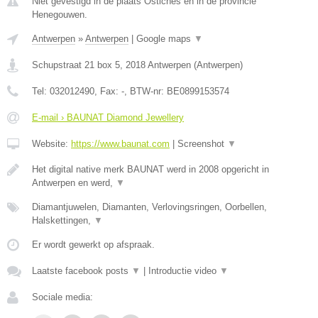
Niet gevestigd in de plaats Ostiches en in de provincie
Henegouwen.
Antwerpen
»
Antwerpen
|
Google maps
▼
Schupstraat 21 box 5
,
2018
Antwerpen
(
Antwerpen
)
Tel:
032012490
, Fax:
-
, BTW-nr:
BE0899153574
E-mail › BAUNAT Diamond Jewellery
Website:
https://www.baunat.com
|
Screenshot
▼
Het digital native merk BAUNAT werd in 2008 opgericht in
Antwerpen en werd,
▼
Diamantjuwelen, Diamanten, Verlovingsringen, Oorbellen,
Halskettingen,
▼
Er wordt gewerkt op afspraak.
Laatste facebook posts
▼
|
Introductie video
▼
Sociale media: