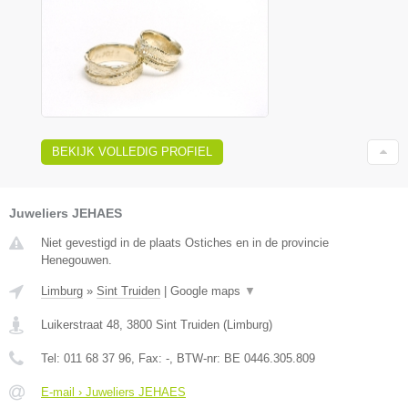
BEKIJK VOLLEDIG PROFIEL
Juweliers JEHAES
Niet gevestigd in de plaats Ostiches en in de provincie
Henegouwen.
Limburg
»
Sint Truiden
|
Google maps
▼
Luikerstraat 48
,
3800
Sint Truiden
(
Limburg
)
Tel:
011 68 37 96
, Fax:
-
, BTW-nr:
BE 0446.305.809
E-mail › Juweliers JEHAES