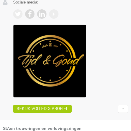
Sociale media:
BEKIJK VOLLEDIG PROFIEL
StAen trouwringen en verlovingsringen