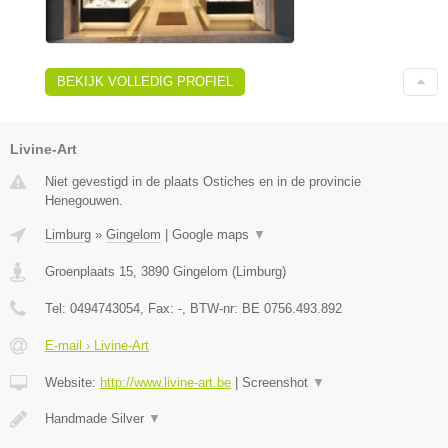
BEKIJK VOLLEDIG PROFIEL
Livine-Art
Niet gevestigd in de plaats Ostiches en in de provincie
Henegouwen.
Limburg
»
Gingelom
|
Google maps
▼
Groenplaats 15
,
3890
Gingelom
(
Limburg
)
Tel:
0494743054
, Fax:
-
, BTW-nr:
BE 0756.493.892
E-mail › Livine-Art
Website:
http://www.livine-art.be
|
Screenshot
▼
Handmade Silver
▼