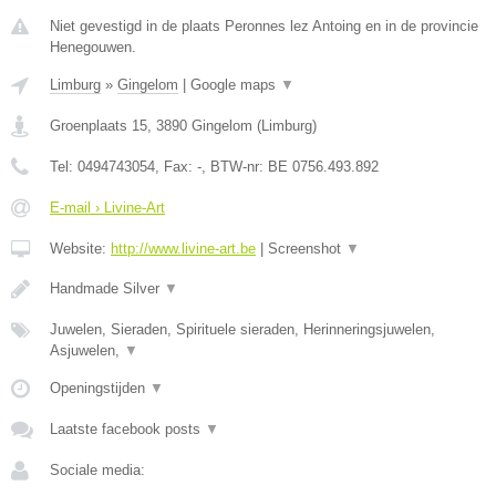
Niet gevestigd in de plaats Peronnes lez Antoing en in de provincie
Henegouwen.
Limburg
»
Gingelom
|
Google maps
▼
Groenplaats 15
,
3890
Gingelom
(
Limburg
)
Tel:
0494743054
, Fax:
-
, BTW-nr:
BE 0756.493.892
E-mail › Livine-Art
Website:
http://www.livine-art.be
|
Screenshot
▼
Handmade Silver
▼
Juwelen, Sieraden, Spirituele sieraden, Herinneringsjuwelen,
Asjuwelen,
▼
Openingstijden
▼
Laatste facebook posts
▼
Sociale media: