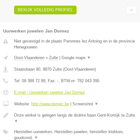
BEKIJK VOLLEDIG PROFIEL
Uurwerken juwelen Jan Dornez
Niet gevestigd in de plaats Peronnes lez Antoing en in de provincie
Henegouwen.
Oost-Vlaanderen
»
Zulte
|
Google maps
▼
Staatsbaan 90
,
9870
Zulte
(
Oost-Vlaanderen
)
Tel:
09 388 72 89
, Fax:
-
, BTW-nr:
782 043 395
E-mail › Uurwerken juwelen Jan Dornez
Website:
http://www.dornez.be
|
Screenshot
▼
Onze winkel is gelegen langs de drukke baan Gent-Kortrijk te Zulte.
▼
Herstellen uurwerken, Herstellen juwelen, herstellen klokken,
goudsmid,
▼