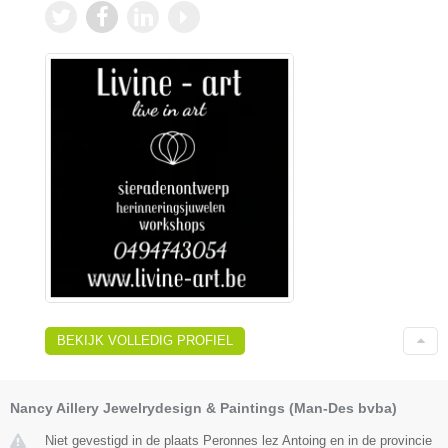
BEKIJK VOLLEDIG PROFIEL
Nancy Aillery Jewelrydesign & Paintings (Man-Des bvba)
Niet gevestigd in de plaats Peronnes lez Antoing en in de provincie