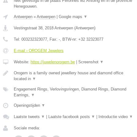
Niet gevestigd in de plaats Peronnes lez Antoing en in de provincie
Henegouwen.
Antwerpen
»
Antwerpen
|
Google maps
▼
Vestingstraat 38
,
2018
Antwerpen
(
Antwerpen
)
Tel:
003232323077
, Fax:
-
, BTW-nr:
+32 32323077
E-mail › OROGEM Jewelers
Website:
https://juwelenorogem.be
|
Screenshot
▼
Orogem is a family owned jewellery house and diamond office
located in
▼
Engagement Rings, Verlovingsringen, Diamond Rings, Diamond
Earrings,
▼
Openingstijden
▼
Laatste tweets
▼
|
Laatste facebook posts
▼
|
Introductie video
▼
Sociale media: