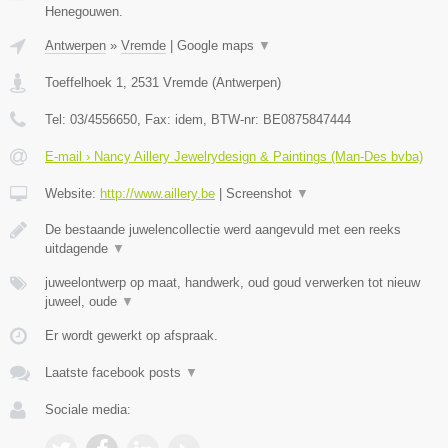
Henegouwen.
Antwerpen
»
Vremde
|
Google maps
▼
Toeffelhoek 1
,
2531
Vremde
(
Antwerpen
)
Tel:
03/4556650
, Fax:
idem
, BTW-nr:
BE0875847444
E-mail › Nancy Aillery Jewelrydesign & Paintings (Man-Des bvba)
Website:
http://www.aillery.be
|
Screenshot
▼
De bestaande juwelencollectie werd aangevuld met een reeks
uitdagende
▼
juweelontwerp op maat, handwerk, oud goud verwerken tot nieuw
juweel, oude
▼
Er wordt gewerkt op afspraak.
Laatste facebook posts
▼
Sociale media: