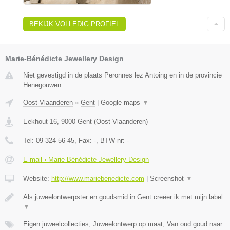
BEKIJK VOLLEDIG PROFIEL
Marie-Bénédicte Jewellery Design
Niet gevestigd in de plaats Peronnes lez Antoing en in de provincie
Henegouwen.
Oost-Vlaanderen
»
Gent
|
Google maps
▼
Eekhout 16
,
9000
Gent
(
Oost-Vlaanderen
)
Tel:
09 324 56 45
, Fax:
-
, BTW-nr:
-
E-mail › Marie-Bénédicte Jewellery Design
Website:
http://www.mariebenedicte.com
|
Screenshot
▼
Als juweelontwerpster en goudsmid in Gent creëer ik met mijn label
▼
Eigen juweelcollecties, Juweelontwerp op maat, Van oud goud naar