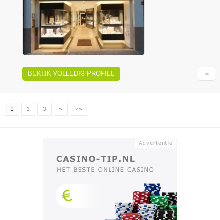
BEKIJK VOLLEDIG PROFIEL
1
2
3
»
»»