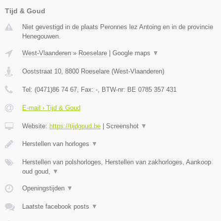
Tijd & Goud
Niet gevestigd in de plaats Peronnes lez Antoing en in de provincie
Henegouwen.
West-Vlaanderen
»
Roeselare
|
Google maps
▼
Ooststraat 10
,
8800
Roeselare
(
West-Vlaanderen
)
Tel:
(0471)86 74 67
, Fax:
-
, BTW-nr:
BE 0785 357 431
E-mail › Tijd & Goud
Website:
https://tijdgoud.be
|
Screenshot
▼
Herstellen van horloges
▼
Herstellen van polshorloges, Herstellen van zakhorloges, Aankoop
oud goud,
▼
Openingstijden
▼
Laatste facebook posts
▼