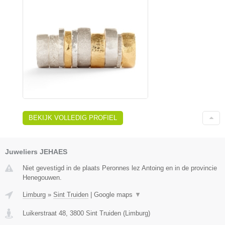
BEKIJK VOLLEDIG PROFIEL
Juweliers JEHAES
Niet gevestigd in de plaats Peronnes lez Antoing en in de provincie
Henegouwen.
Limburg
»
Sint Truiden
|
Google maps
▼
Luikerstraat 48
,
3800
Sint Truiden
(
Limburg
)