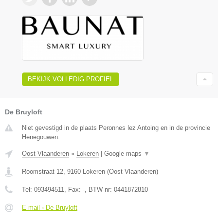
BEKIJK VOLLEDIG PROFIEL
De Bruyloft
Niet gevestigd in de plaats Peronnes lez Antoing en in de provincie
Henegouwen.
Oost-Vlaanderen
»
Lokeren
|
Google maps
▼
Roomstraat 12
,
9160
Lokeren
(
Oost-Vlaanderen
)
Tel:
093494511
, Fax:
-
, BTW-nr:
0441872810
E-mail › De Bruyloft