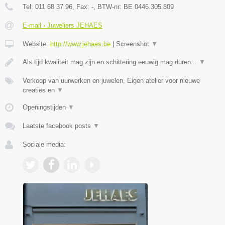
Tel:
011 68 37 96
, Fax:
-
, BTW-nr:
BE 0446.305.809
E-mail › Juweliers JEHAES
Website:
http://www.jehaes.be
|
Screenshot
▼
Als tijd kwaliteit mag zijn en schittering eeuwig mag duren...
▼
Verkoop van uurwerken en juwelen, Eigen atelier voor nieuwe
creaties en
▼
Openingstijden
▼
Laatste facebook posts
▼
Sociale media: