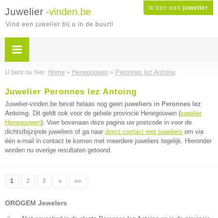
Ik ben een
juwelier
Juwelier
-vinden.be
Vind een juwelier bij u in de buurt!
U bent nu hier:
Home
»
Henegouwen
»
Peronnes lez Antoing
Juwelier Peronnes lez Antoing
Juwelier-vinden.be bevat helaas nog geen
juweliers in Peronnes lez
Antoing
. Dit geldt ook voor de gehele provincie Henegouwen (
juwelier
Henegouwen
). Voer bovenaan deze pagina uw postcode in voor de
dichtstbijzijnde juweliers of ga naar
direct contact met juweliers
om via
één e-mail in contact te komen met meerdere juweliers tegelijk. Hieronder
worden nu overige resultaten getoond.
1
2
3
»
»»
OROGEM Jewelers